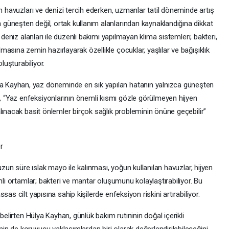
n havuzları ve denizi tercih ederken, uzmanlar tatil döneminde artış
üneşten değil, ortak kullanım alanlarından kaynaklandığına dikkat
 deniz alanları ile düzenli bakımı yapılmayan klima sistemleri; bakteri,
asına zemin hazırlayarak özellikle çocuklar, yaşlılar ve bağışıklık
luşturabiliyor.
Kayhan, yaz döneminde en sık yapılan hatanın yalnızca güneşten
“Yaz enfeksiyonlarının önemli kısmı gözle görülmeyen hijyen
lınacak basit önlemler birçok sağlık probleminin önüne geçebilir”
r
 uzun süre ıslak mayo ile kalınması, yoğun kullanılan havuzlar, hijyen
mli ortamlar; bakteri ve mantar oluşumunu kolaylaştırabiliyor. Bu
as cilt yapısına sahip kişilerde enfeksiyon riskini artırabiliyor.
belirten Hülya Kayhan, günlük bakım rutininin doğal içerikli
n de koruyucu yaklaşımlardan biri olarak değerlendirilebileceğini