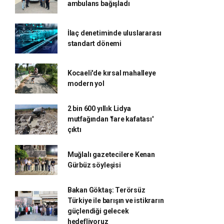
ambulans bağışladı
İlaç denetiminde uluslararası
standart dönemi
Kocaeli'de kırsal mahalleye
modern yol
2 bin 600 yıllık Lidya
mutfağından 'fare kafatası'
çıktı
Muğlalı gazetecilere Kenan
Gürbüz söyleşisi
Bakan Göktaş: Terörsüz
Türkiye ile barışın ve istikrarın
güçlendiği gelecek
hedefliyoruz