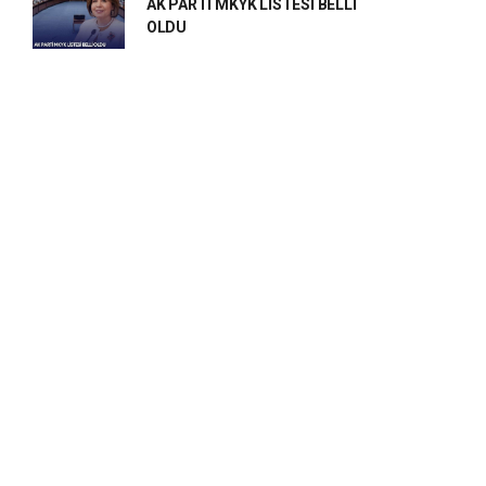
AK PARTİ MKYK LİSTESİ BELLİ
OLDU