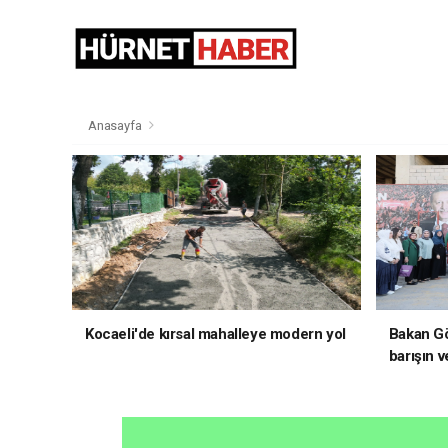
Anasayfa
Kocaeli'de kırsal mahalleye modern yol
Bakan Gö
barışın v
hedefliy