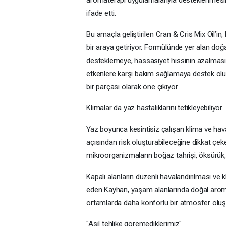
ifade etti.
Bu amaçla geliştirilen Cran & Cris Mix Oil’in, 
bir araya getiriyor. Formülünde yer alan doğal
desteklemeye, hassasiyet hissinin azalmasın
etkenlere karşı bakım sağlamaya destek oluy
bir parçası olarak öne çıkıyor.
Klimalar da yaz hastalıklarını tetikleyebiliyor
Yaz boyunca kesintisiz çalışan klima ve hav
açısından risk oluşturabileceğine dikkat çeken
mikroorganizmaların boğaz tahrişi, öksürük, bur
Kapalı alanların düzenli havalandırılması ve 
eden Kayhan, yaşam alanlarında doğal aromati
ortamlarda daha konforlu bir atmosfer oluşma
"Asıl tehlike göremediklerimiz"