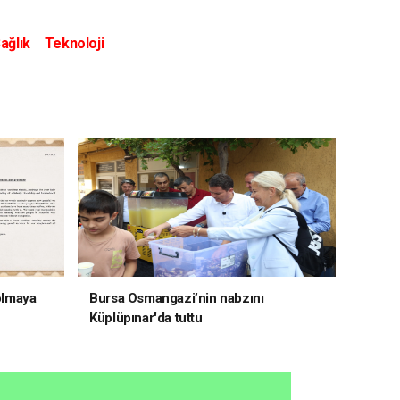
ağlık
Teknoloji
 olmaya
Bursa Osmangazi’nin nabzını
Küplüpınar'da tuttu