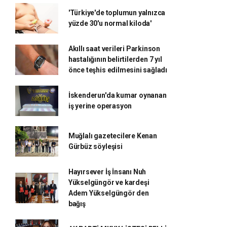
'Türkiye'de toplumun yalnızca
yüzde 30'u normal kiloda'
Akıllı saat verileri Parkinson
hastalığının belirtilerden 7 yıl
önce teşhis edilmesini sağladı
İskenderun'da kumar oynanan
iş yerine operasyon
Muğlalı gazetecilere Kenan
Gürbüz söyleşisi
Hayırsever İş İnsanı Nuh
Yükselgüngör ve kardeşi
Adem Yükselgüngör den
bağış