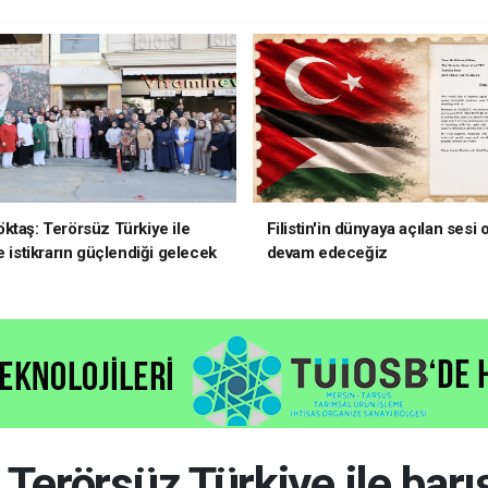
ktaş: Terörsüz Türkiye ile
Filistin'in dünyaya açılan sesi
e istikrarın güçlendiği gelecek
devam edeceğiz
oruz
erörsüz Türkiye ile barış