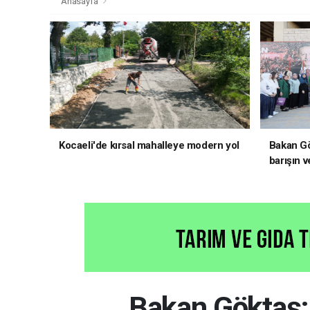
Anasayfa
Kocaeli'de kırsal mahalleye modern yol
Bakan Gö
barışın v
hedefliy
Bakan Göktaş: T