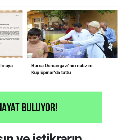
 olmaya
Bursa Osmangazi’nin nabzını
Küplüpınar'da tuttu
ın ve istikrarın