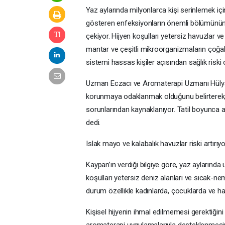
Yaz aylarında milyonlarca kişi serinlemek içi
gösteren enfeksiyonların önemli bölümünün g
çekiyor. Hijyen koşulları yetersiz havuzlar ve
mantar ve çeşitli mikroorganizmaların çoğalm
sistemi hassas kişiler açısından sağlık riski o
Uzman Eczacı ve Aromaterapi Uzmanı Hülya 
korunmaya odaklanmak olduğunu belirterek, 
sorunlarından kaynaklanıyor. Tatil boyunca a
dedi.
Islak mayo ve kalabalık havuzlar riski artırıyo
Kaypan’ın verdiği bilgiye göre, yaz aylarında
koşulları yetersiz deniz alanları ve sıcak-ne
durum özellikle kadınlarda, çocuklarda ve hass
Kişisel hijyenin ihmal edilmemesi gerektiğini 
aromaterapi uygulamalarıyla desteklenmesini