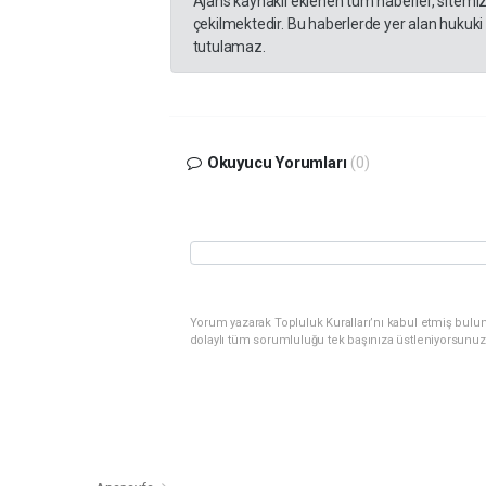
Ajans kaynaklı eklenen tüm haberler, sitemi
çekilmektedir. Bu haberlerde yer alan hukuki
tutulamaz.
Okuyucu Yorumları
(0)
Yorum yazarak Topluluk Kuralları’nı kabul etmiş bulu
dolaylı tüm sorumluluğu tek başınıza üstleniyorsunuz