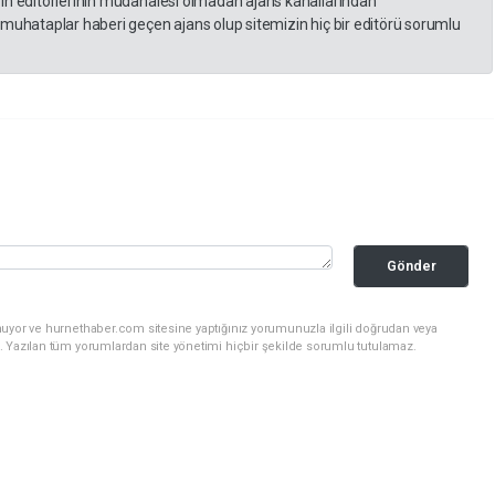
zin editörlerinin müdahalesi olmadan ajans kanallarından
 muhataplar haberi geçen ajans olup sitemizin hiç bir editörü sorumlu
Gönder
nuyor ve hurnethaber.com sitesine yaptığınız yorumunuzla ilgili doğrudan veya
. Yazılan tüm yorumlardan site yönetimi hiçbir şekilde sorumlu tutulamaz.