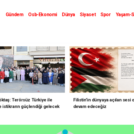
Gündem
Osb-Ekonomi
Dünya
Siyaset
Spor
Yaşam-S
Kripto Dünyası
Kültür-Sanat
Eğitim
ktaş: Terörsüz Türkiye ile
Filistin'in dünyaya açılan sesi
e istikrarın güçlendiği gelecek
devam edeceğiz
oruz