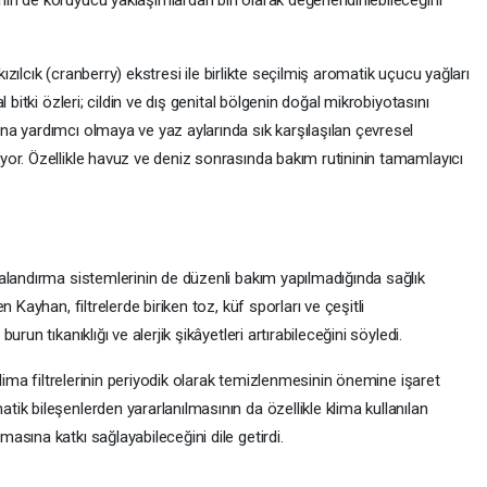
kızılcık (cranberry) ekstresi ile birlikte seçilmiş aromatik uçucu yağları
 bitki özleri; cildin ve dış genital bölgenin doğal mikrobiyotasını
a yardımcı olmaya ve yaz aylarında sık karşılaşılan çevresel
or. Özellikle havuz ve deniz sonrasında bakım rutininin tamamlayıcı
alandırma sistemlerinin de düzenli bakım yapılmadığında sağlık
 Kayhan, filtrelerde biriken toz, küf sporları ve çeşitli
un tıkanıklığı ve alerjik şikâyetleri artırabileceğini söyledi.
klima filtrelerinin periyodik olarak temizlenmesinin önemine işaret
k bileşenlerden yararlanılmasının da özellikle klima kullanılan
sına katkı sağlayabileceğini dile getirdi.