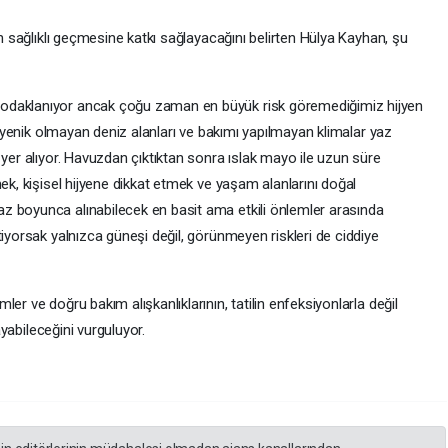
in sağlıklı geçmesine katkı sağlayacağını belirten Hülya Kayhan, şu
odaklanıyor ancak çoğu zaman en büyük risk göremediğimiz hijyen
hijyenik olmayan deniz alanları ve bakımı yapılmayan klimalar yaz
 yer alıyor. Havuzdan çıktıktan sonra ıslak mayo ile uzun süre
ek, kişisel hijyene dikkat etmek ve yaşam alanlarını doğal
z boyunca alınabilecek en basit ama etkili önlemler arasında
tiyorsak yalnızca güneşi değil, görünmeyen riskleri de ciddiye
er ve doğru bakım alışkanlıklarının, tatilin enfeksiyonlarla değil
layabileceğini vurguluyor.