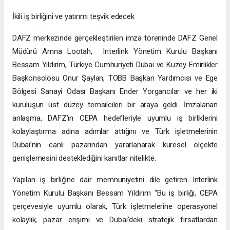
İkili iş birliğini ve yatırımı teşvik edecek
DAFZ merkezinde gerçekleştirilen imza töreninde DAFZ Genel
Müdürü Amna Lootah, Interlink Yönetim Kurulu Başkanı
Bessam Yıldırım, Türkiye Cumhuriyeti Dubai ve Kuzey Emirlikler
Başkonsolosu Onur Şaylan, TOBB Başkan Yardımcısı ve Ege
Bölgesi Sanayi Odası Başkanı Ender Yorgancılar ve her iki
kuruluşun üst düzey temsilcileri bir araya geldi. İmzalanan
anlaşma, DAFZ’ın CEPA hedefleriyle uyumlu iş birliklerini
kolaylaştırma adına adımlar attığını ve Türk işletmelerinin
Dubai’nin canlı pazarından yararlanarak küresel ölçekte
genişlemesini desteklediğini kanıtlar nitelikte.
Yapılan iş birliğine dair memnuniyetini dile getiren Interlink
Yönetim Kurulu Başkanı Bessam Yıldırım “Bu iş birliği, CEPA
çerçevesiyle uyumlu olarak, Türk işletmelerine operasyonel
kolaylık, pazar erişimi ve Dubai’deki stratejik fırsatlardan