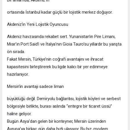
Bir anlamda, Akdeniz’in
ortasında İstanbul kadar güçlü bir lojistik merkez doğuyor.
Akdeniz’in Yeni Lojistik Oyuncusu
Akdeniz havzasında rekabet sert. Yunanistan’ın Pire Limanı,
Mısır’ın Port Said’i ve İtalya’nın Gioia Tauro’su yıllardır bu yarışta
ön sırada.
Fakat Mersin, Türkiye’nin coğrafi avantajını ve ihracat
kapasitesini birleştirerek bu ligde kalıcı bir yer edinmeye
hazırlanıyor.
Mersin’in avantajı sadece liman
büyüklüğü değil. Demiryolu bağlantısı, lojistik köyleri ve serbest
bölgesiyle birlikte, burası aslında “entegre bir ticaret üssü”
haline geliyor.
Bugün Asya’dan gelen bir konteyner, Mersin üzerinden
Avrupa’ya birkaç gün daha hızlı ulaşıyor. Bu hız, modern