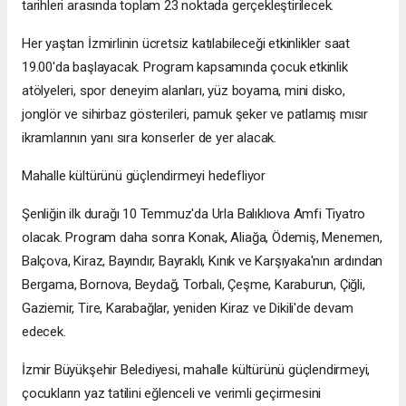
tarihleri arasında toplam 23 noktada gerçekleştirilecek.
Her yaştan İzmirlinin ücretsiz katılabileceği etkinlikler saat
19.00'da başlayacak. Program kapsamında çocuk etkinlik
atölyeleri, spor deneyim alanları, yüz boyama, mini disko,
jonglör ve sihirbaz gösterileri, pamuk şeker ve patlamış mısır
ikramlarının yanı sıra konserler de yer alacak.
Mahalle kültürünü güçlendirmeyi hedefliyor
Şenliğin ilk durağı 10 Temmuz'da Urla Balıklıova Amfi Tiyatro
olacak. Program daha sonra Konak, Aliağa, Ödemiş, Menemen,
Balçova, Kiraz, Bayındır, Bayraklı, Kınık ve Karşıyaka'nın ardından
Bergama, Bornova, Beydağ, Torbalı, Çeşme, Karaburun, Çiğli,
Gaziemir, Tire, Karabağlar, yeniden Kiraz ve Dikili'de devam
edecek.
İzmir Büyükşehir Belediyesi, mahalle kültürünü güçlendirmeyi,
çocukların yaz tatilini eğlenceli ve verimli geçirmesini