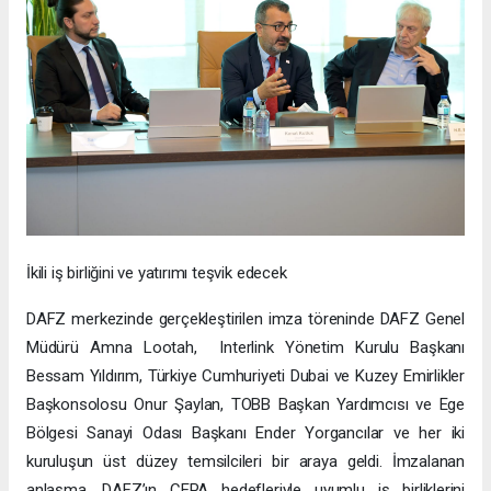
İkili iş birliğini ve yatırımı teşvik edecek
DAFZ merkezinde gerçekleştirilen imza töreninde DAFZ Genel
Müdürü Amna Lootah, Interlink Yönetim Kurulu Başkanı
Bessam Yıldırım, Türkiye Cumhuriyeti Dubai ve Kuzey Emirlikler
Başkonsolosu Onur Şaylan, TOBB Başkan Yardımcısı ve Ege
Bölgesi Sanayi Odası Başkanı Ender Yorgancılar ve her iki
kuruluşun üst düzey temsilcileri bir araya geldi. İmzalanan
anlaşma, DAFZ’ın CEPA hedefleriyle uyumlu iş birliklerini