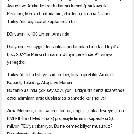
Avrupa ve Afrika ticaret hatlarının kesiştiği bir kavşak.
Kısacası, Mersin haritada bir şehirden çok daha fazlası:
Türkiye’nin dış ticaret kapılarından biri.
Dünyanın İlk 100 Limanı Arasında
Dünyanın en saygın denizcilik raporlarından biri olan Lloyd’s
List, 2024’te Mersin Limanı’nı dünya genelinde 91. sıraya
yerleştirdi.
Türkiye’den bu listeye sadece beş liman girebildi: Ambarlı,
Kocaeli, Tekirdağ, Aliağa ve Mersin.
Bu tablo aslında çok şey söylüyor: Türkiye’nin deniz ticaretinde
attığı adımların artık uluslararası sahnede karşılığı var.
Ama Mersin için bu sadece bir başlangıç. Çünkü devreye giren
EMH-II (East Med Hub 2) projesiyle limanın kapasitesi 3,6
milyon TEU’ya çıkarılıyor. Bu ne demek biliyor musunuz?