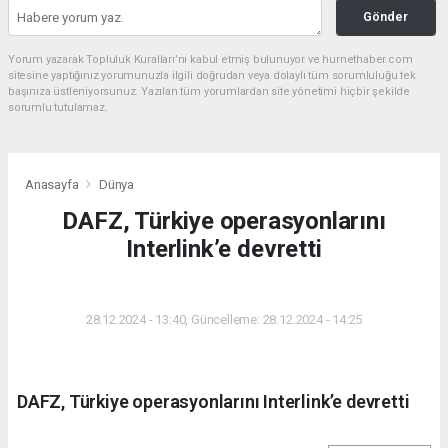
Gönder
Yorum yazarak Topluluk Kuralları’nı kabul etmiş bulunuyor ve hurnethaber.com
sitesine yaptığınız yorumunuzla ilgili doğrudan veya dolaylı tüm sorumluluğu tek
başınıza üstleniyorsunuz. Yazılan tüm yorumlardan site yönetimi hiçbir şekilde
sorumlu tutulamaz.
Anasayfa
Dünya
DAFZ, Türkiye operasyonlarını
Interlink’e devretti
DÜNYA
28.12.2024 - 13:40, Güncelleme: 28.12.2024 - 14:25
DAFZ, Türkiye operasyonlarını Interlink’e devretti