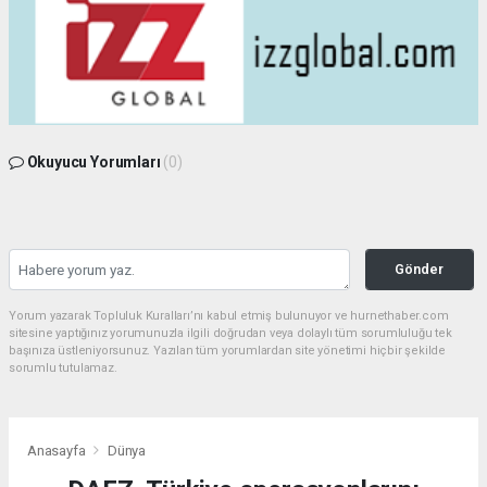
Okuyucu Yorumları
(0)
Gönder
Yorum yazarak Topluluk Kuralları’nı kabul etmiş bulunuyor ve hurnethaber.com
sitesine yaptığınız yorumunuzla ilgili doğrudan veya dolaylı tüm sorumluluğu tek
başınıza üstleniyorsunuz. Yazılan tüm yorumlardan site yönetimi hiçbir şekilde
sorumlu tutulamaz.
Anasayfa
Dünya