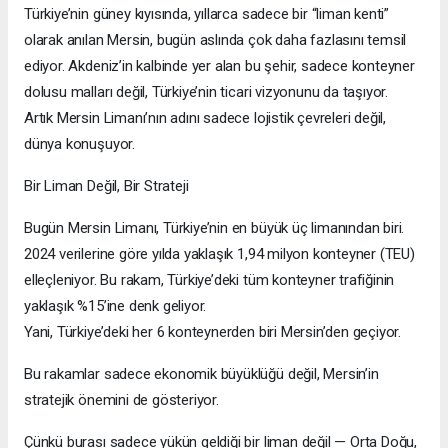
Türkiye’nin güney kıyısında, yıllarca sadece bir “liman kenti”
olarak anılan Mersin, bugün aslında çok daha fazlasını temsil
ediyor. Akdeniz’in kalbinde yer alan bu şehir, sadece konteyner
dolusu malları değil, Türkiye’nin ticari vizyonunu da taşıyor.
Artık Mersin Limanı’nın adını sadece lojistik çevreleri değil,
dünya konuşuyor.
Bir Liman Değil, Bir Strateji
Bugün Mersin Limanı, Türkiye’nin en büyük üç limanından biri.
2024 verilerine göre yılda yaklaşık 1,94 milyon konteyner (TEU)
elleçleniyor. Bu rakam, Türkiye’deki tüm konteyner trafiğinin
yaklaşık %15’ine denk geliyor.
Yani, Türkiye’deki her 6 konteynerden biri Mersin’den geçiyor.
Bu rakamlar sadece ekonomik büyüklüğü değil, Mersin’in
stratejik önemini de gösteriyor.
Çünkü burası sadece yükün geldiği bir liman değil — Orta Doğu,