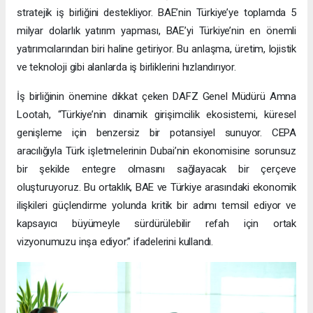
stratejik iş birliğini destekliyor. BAE’nin Türkiye’ye toplamda 5
milyar dolarlık yatırım yapması, BAE’yi Türkiye’nin en önemli
yatırımcılarından biri haline getiriyor. Bu anlaşma, üretim, lojistik
ve teknoloji gibi alanlarda iş birliklerini hızlandırıyor.
İş birliğinin önemine dikkat çeken DAFZ Genel Müdürü Amna
Lootah, “Türkiye’nin dinamik girişimcilik ekosistemi, küresel
genişleme için benzersiz bir potansiyel sunuyor. CEPA
aracılığıyla Türk işletmelerinin Dubai’nin ekonomisine sorunsuz
bir şekilde entegre olmasını sağlayacak bir çerçeve
oluşturuyoruz. Bu ortaklık, BAE ve Türkiye arasındaki ekonomik
ilişkileri güçlendirme yolunda kritik bir adımı temsil ediyor ve
kapsayıcı büyümeyle sürdürülebilir refah için ortak
vizyonumuzu inşa ediyor.” ifadelerini kullandı.