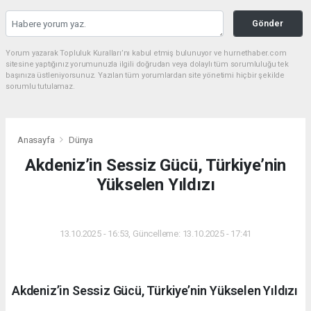
Gönder
Yorum yazarak Topluluk Kuralları’nı kabul etmiş bulunuyor ve hurnethaber.com
sitesine yaptığınız yorumunuzla ilgili doğrudan veya dolaylı tüm sorumluluğu tek
başınıza üstleniyorsunuz. Yazılan tüm yorumlardan site yönetimi hiçbir şekilde
sorumlu tutulamaz.
Anasayfa
Dünya
Akdeniz’in Sessiz Gücü, Türkiye’nin
Yükselen Yıldızı
DÜNYA
13.10.2025 - 16:53, Güncelleme: 13.10.2025 - 17:41
Akdeniz’in Sessiz Gücü, Türkiye’nin Yükselen Yıldızı