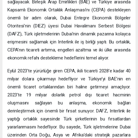
sağlayacak. Birleşik Arap Emirlikleri (BAE) ve Türkiye arasında
Kapsamlı Ekonomik Ortaklık Anlaşması’nı (CEPA) destekleyen
önemli bir adım olarak, Dubai Entegre Ekonomik Bölgeler
Otoritesi’nin (DIEZ) üyesi Dubai Havalimanı Serbest Bölgesi
(DAFZ), Türk işletmelerinin Dubai’nin dinamik pazarına kolayca
erişmesini sağlamak için Interlink ile iş birliği yaptı. Bu ortaklık,
CEPA’nın ticareti artırma, engelleri azaltma ve iki ülke arasında
ekonomik refahı destekleme hedeflerini temel alıyor.
Eylül 2023’te yürürlüğe giren CEPA, ikili ticareti 2028’e kadar 40
milyar dolara çıkarmayı hedefliyor ve Türkiye’yi BAE’nin en
önemli ticaret ortaklarından biri haline getirmeyi amaçlıyor.
2023’te 19 milyar dolarlık petrol dışı ticaret hacminin
oluşmasını sağlayan bu anlaşma, ekonomik bağları
derinleştirmek için önemli bir fırsat sunuyor. DAFZ, Interlink ile
yaptığı ortaklık sayesinde Türk şirketlerinin bu fırsatlardan
yararlanmasını hedefliyor. Bu sayede, Türk işletmelerine Dubai
üzerinden Orta Doğu, Asya ve Afrika’daki stratejik pazarlara