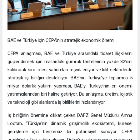
BAE ve Türkiye için CEPA’nın stratejik ekonomik önemi
CEPA anlaşması, BAE ve Türkiye arasındaki ticaret ilişkilerini
güçlendirmek için mallardaki gümrük tarifelerinin yüzde 82’sini
kaldırarak sınır ötesi yatırımları teşvik ediyor ve kilit sektörlerde
stratejik iş birliğini destekliyor. BAE’nin Türkiye’ye toplamda 5
milyar dolarlık yatırım yapması, BAE’yi Türkiye’nin en önemli
yatırımcılarından biri haline getiriyor. Bu anlaşma, üretim, lojistik
ve teknoloji gibi alanlarda iş birliklerini hızlandırıyor.
İş birliğinin önemine dikkat çeken DAFZ Genel Müdürü Amna
Lootah, “Türkiye’nin dinamik girişimcilik ekosistemi, küresel
genişleme için benzersiz bir potansiyel sunuyor. CEPA
aracılığıyla Türk işletmelerinin Dubai’nin ekonomisine sorunsuz