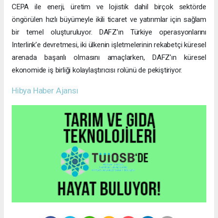
CEPA ile enerji, üretim ve lojistik dahil birçok sektörde
öngörülen hızlı büyümeyle ikili ticaret ve yatırımlar için sağlam
bir temel oluşturuluyor. DAFZ’ın Türkiye operasyonlarını
Interlink’e devretmesi, iki ülkenin işletmelerinin rekabetçi küresel
arenada başarılı olmasını amaçlarken, DAFZ’ın küresel
ekonomide iş birliği kolaylaştırıcısı rolünü de pekiştiriyor.
Hibya Haber Ajansı