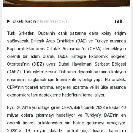
Erkek
|
Kadın
(Haberi Sesli Oku)
Türk Şirketleri, Dubai’nin canlı pazarına daha kolay erişim
sağlayacak. Birleşik Arap Emirlikleri (BAE) ve Türkiye arasında
Kapsamlı Ekonomik Ortaklık Anlaşması’nı (CEPA) destekleyen
önemli bir adım olarak, Dubai Entegre Ekonomik Bölgeler
Otoritesi’nin (DIEZ) üyesi Dubai Havalimanı Serbest Bölgesi
(DAFZ), Türk işletmelerinin Dubai’nin dinamik pazarına kolayca
erişmesini sağlamak için Interlink ile iş birliği yaptı. Bu ortaklık,
CEPA’nın ticareti artırma, engelleri azaltma ve iki ülke arasında
ekonomik refahı destekleme hedeflerini temel alıyor.
Eylül 2023’te yürürlüğe giren CEPA, ikili ticareti 2028’e kadar 40
milyar dolara çıkarmayı hedefliyor ve Türkiye’yi BAE’nin en
önemli ticaret ortaklarından biri haline getirmeyi amaçlıyor.
2023’te 19 milyar dolarlık petrol dışı ticaret hacminin