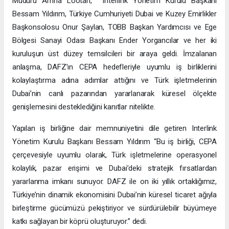
Müdürü Amna Lootah, Interlink Yönetim Kurulu Başkanı
Bessam Yıldırım, Türkiye Cumhuriyeti Dubai ve Kuzey Emirlikler
Başkonsolosu Onur Şaylan, TOBB Başkan Yardımcısı ve Ege
Bölgesi Sanayi Odası Başkanı Ender Yorgancılar ve her iki
kuruluşun üst düzey temsilcileri bir araya geldi. İmzalanan
anlaşma, DAFZ’ın CEPA hedefleriyle uyumlu iş birliklerini
kolaylaştırma adına adımlar attığını ve Türk işletmelerinin
Dubai’nin canlı pazarından yararlanarak küresel ölçekte
genişlemesini desteklediğini kanıtlar nitelikte.
Yapılan iş birliğine dair memnuniyetini dile getiren Interlink
Yönetim Kurulu Başkanı Bessam Yıldırım “Bu iş birliği, CEPA
çerçevesiyle uyumlu olarak, Türk işletmelerine operasyonel
kolaylık, pazar erişimi ve Dubai’deki stratejik fırsatlardan
yararlanma imkanı sunuyor. DAFZ ile on iki yıllık ortaklığımız,
Türkiye’nin dinamik ekonomisini Dubai’nin küresel ticaret ağıyla
birleştirme gücümüzü pekiştiriyor ve sürdürülebilir büyümeye
katkı sağlayan bir köprü oluşturuyor.” dedi.