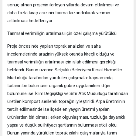
sonuç alınan projenin ilerleyen yıllarda devam ettirilmesi ve
daha fazla kıraç arazinin tarıma kazandırılarak verimin
arttırılması hedefleniyor.
Tarımsal verimliliğin artırılması için özel çalışma yürütüldü
Proje öncesinde yapılan toprak analizleri ve saha
incelemelerinde arazinin yüksek oranda kireçli olduğu ve
tarımsal verimliliğin artırılması için ıslah edilmesi gerektiği
belirlendi. Bunun üzerine Selçuklu Belediyesi Kırsal Hizmetler
Müdürlüğü tarafından yürütülen çalışmalar kapsamında,
tarlanın bir bölümüne organik gübre uygulanırken diğer
bölümüne ise İklim Değişikliği ve Sıfır Atık Müdürlüğü tarafından
üretilen kompost serilerek toprağın iyileştirildi. Arpa üretiminin
tercih edilmesinde ise ilçede en yaygın üretimi yapılan
ürünlerden biri olması, erken olgunlaşması, tuzluluğa dayanıklı
yapısı ve düşük su ihtiyacı şartlarının bulunması etkili oldu.
Bunun yanında yürütülen toprak ıslahı çalışmalarıyla tarım