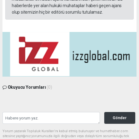
haberlerde yer alan hukuki muhataplar haberi geçen ajans
olup sitemizin hiç bir editörü sorumlu tutulamaz.
Okuyucu Yorumları
(0)
Gönder
Yorum yazarak Topluluk Kuralları’nı kabul etmiş bulunuyor ve hurnethaber.com
sitesine yaptığınız yorumunuzla ilgili doğrudan veya dolaylı tüm sorumluluğu tek