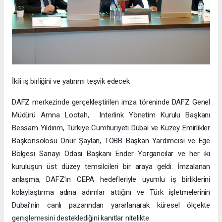
İkili iş birliğini ve yatırımı teşvik edecek
DAFZ merkezinde gerçekleştirilen imza töreninde DAFZ Genel
Müdürü Amna Lootah, Interlink Yönetim Kurulu Başkanı
Bessam Yıldırım, Türkiye Cumhuriyeti Dubai ve Kuzey Emirlikler
Başkonsolosu Onur Şaylan, TOBB Başkan Yardımcısı ve Ege
Bölgesi Sanayi Odası Başkanı Ender Yorgancılar ve her iki
kuruluşun üst düzey temsilcileri bir araya geldi. İmzalanan
anlaşma, DAFZ’ın CEPA hedefleriyle uyumlu iş birliklerini
kolaylaştırma adına adımlar attığını ve Türk işletmelerinin
Dubai’nin canlı pazarından yararlanarak küresel ölçekte
genişlemesini desteklediğini kanıtlar nitelikte.