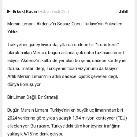
Erkek
|
Kadın
(Haberi Sesli Oku)
Mersin Limanı: Akdeniz’in Sessiz Gücü, Türkiye’nin Yükselen
Yıldızı
Türkiye’nin güney kıyısında, yıllarca sadece bir “liman kenti”
olarak anılan Mersin, bugün aslında çok daha fazlasını temsil
ediyor. Akdeniz’in kalbinde yer alan bu şehir, sadece konteyner
dolusu malları değil, Türkiye’nin ticari vizyonunu da taşıyor.
Artık Mersin Limanı’nın adını sadece lojistik çevreleri değil,
dünya konuşuyor.
Bir Liman Değil, Bir Strateji
Bugün Mersin Limanı, Türkiye’nin en büyük üç limanından biri.
2024 verilerine göre yılda yaklaşık 1,94 milyon konteyner (TEU)
elleçleniyor. Bu rakam, Türkiye’deki tüm konteyner trafiğinin
yaklaşık %15’ine denk geliyor.