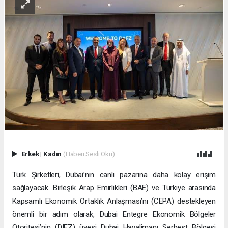
Erkek
|
Kadın
(Haberi Sesli Oku)
Türk Şirketleri, Dubai’nin canlı pazarına daha kolay erişim
sağlayacak. Birleşik Arap Emirlikleri (BAE) ve Türkiye arasında
Kapsamlı Ekonomik Ortaklık Anlaşması’nı (CEPA) destekleyen
önemli bir adım olarak, Dubai Entegre Ekonomik Bölgeler
Otoritesi’nin (DIEZ) üyesi Dubai Havalimanı Serbest Bölgesi