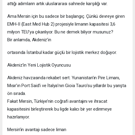
attığı adımların artık uluslararası sahnede karşılığı var.
Ama Mersin için bu sadece bir başlangıç. Çünkü devreye giren
EMH-II (East Med Hub 2) projesiyle limanın kapasitesi 3,6
milyon TEU’ya çıkarılıyor. Bu ne demek biliyor musunuz?
Bir anlamda, Akdeniz’in
ortasında İstanbul kadar güçlü bir lojistik merkez doğuyor.
Akdeniz’in Yeni Lojistik Oyuncusu
Akdeniz havzasında rekabet sert. Yunanistan’ın Pire Limanı,
Mısır’ın Port Said’i ve İtalya’nın Gioia Tauro’su yıllardır bu yarışta
ön sırada.
Fakat Mersin, Türkiye’nin coğrafi avantajını ve ihracat
kapasitesini birleştirerek bu ligde kalıcı bir yer edinmeye
hazırlanıyor.
Mersin’in avantajı sadece liman