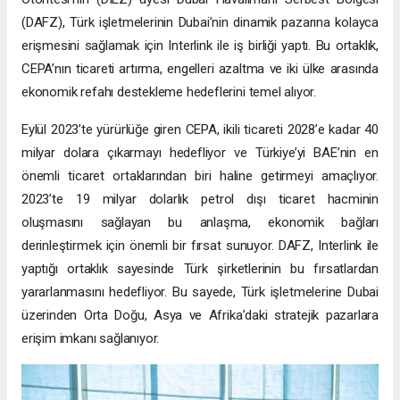
(DAFZ), Türk işletmelerinin Dubai’nin dinamik pazarına kolayca
erişmesini sağlamak için Interlink ile iş birliği yaptı. Bu ortaklık,
CEPA’nın ticareti artırma, engelleri azaltma ve iki ülke arasında
ekonomik refahı destekleme hedeflerini temel alıyor.
Eylül 2023’te yürürlüğe giren CEPA, ikili ticareti 2028’e kadar 40
milyar dolara çıkarmayı hedefliyor ve Türkiye’yi BAE’nin en
önemli ticaret ortaklarından biri haline getirmeyi amaçlıyor.
2023’te 19 milyar dolarlık petrol dışı ticaret hacminin
oluşmasını sağlayan bu anlaşma, ekonomik bağları
derinleştirmek için önemli bir fırsat sunuyor. DAFZ, Interlink ile
yaptığı ortaklık sayesinde Türk şirketlerinin bu fırsatlardan
yararlanmasını hedefliyor. Bu sayede, Türk işletmelerine Dubai
üzerinden Orta Doğu, Asya ve Afrika’daki stratejik pazarlara
erişim imkanı sağlanıyor.