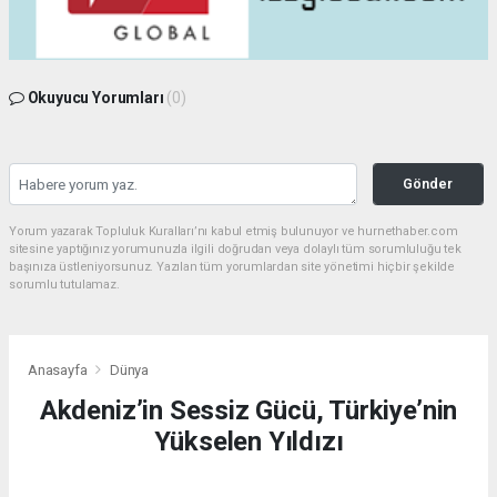
Okuyucu Yorumları
(0)
Gönder
Yorum yazarak Topluluk Kuralları’nı kabul etmiş bulunuyor ve hurnethaber.com
sitesine yaptığınız yorumunuzla ilgili doğrudan veya dolaylı tüm sorumluluğu tek
başınıza üstleniyorsunuz. Yazılan tüm yorumlardan site yönetimi hiçbir şekilde
sorumlu tutulamaz.
Anasayfa
Dünya
Akdeniz’in Sessiz Gücü, Türkiye’nin
Yükselen Yıldızı
DÜNYA