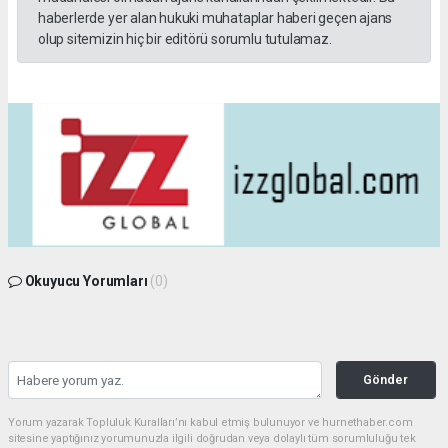
haberlerde yer alan hukuki muhataplar haberi geçen ajans
olup sitemizin hiç bir editörü sorumlu tutulamaz.
Okuyucu Yorumları
(0)
Gönder
Yorum yazarak Topluluk Kuralları’nı kabul etmiş bulunuyor ve hurnethaber.com
sitesine yaptığınız yorumunuzla ilgili doğrudan veya dolaylı tüm sorumluluğu tek