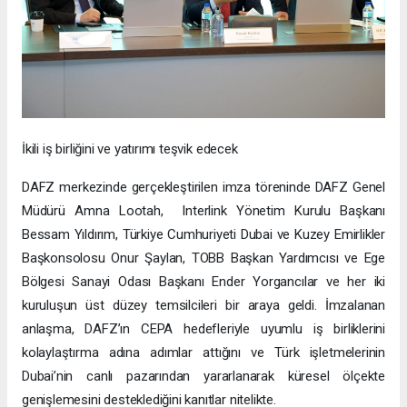
İkili iş birliğini ve yatırımı teşvik edecek
DAFZ merkezinde gerçekleştirilen imza töreninde DAFZ Genel
Müdürü Amna Lootah, Interlink Yönetim Kurulu Başkanı
Bessam Yıldırım, Türkiye Cumhuriyeti Dubai ve Kuzey Emirlikler
Başkonsolosu Onur Şaylan, TOBB Başkan Yardımcısı ve Ege
Bölgesi Sanayi Odası Başkanı Ender Yorgancılar ve her iki
kuruluşun üst düzey temsilcileri bir araya geldi. İmzalanan
anlaşma, DAFZ’ın CEPA hedefleriyle uyumlu iş birliklerini
kolaylaştırma adına adımlar attığını ve Türk işletmelerinin
Dubai’nin canlı pazarından yararlanarak küresel ölçekte
genişlemesini desteklediğini kanıtlar nitelikte.