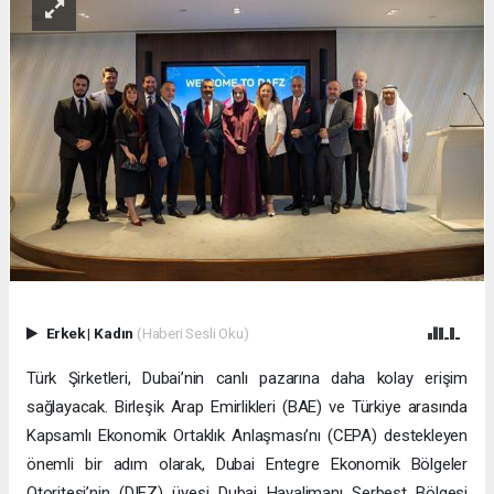
Erkek
|
Kadın
(Haberi Sesli Oku)
Türk Şirketleri, Dubai’nin canlı pazarına daha kolay erişim
sağlayacak. Birleşik Arap Emirlikleri (BAE) ve Türkiye arasında
Kapsamlı Ekonomik Ortaklık Anlaşması’nı (CEPA) destekleyen
önemli bir adım olarak, Dubai Entegre Ekonomik Bölgeler
Otoritesi’nin (DIEZ) üyesi Dubai Havalimanı Serbest Bölgesi