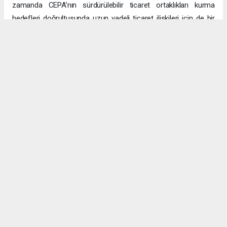
zamanda CEPA’nın sürdürülebilir ticaret ortaklıkları kurma
hedefleri doğrultusunda uzun vadeli ticaret ilişkileri için de bir
platform sağlayacak.
Uzun vadeli büyümeye yönelik ekonomik sinerjiler
CEPA ile enerji, üretim ve lojistik dahil birçok sektörde
öngörülen hızlı büyümeyle ikili ticaret ve yatırımlar için sağlam
bir temel oluşturuluyor. DAFZ’ın Türkiye operasyonlarını
Interlink’e devretmesi, iki ülkenin işletmelerinin rekabetçi küresel
arenada başarılı olmasını amaçlarken, DAFZ’ın küresel
ekonomide iş birliği kolaylaştırıcısı rolünü de pekiştiriyor.
Hibya Haber Ajansı