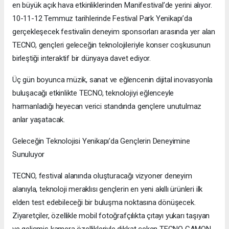
en büyük açık hava etkinliklerinden Manifestival’de yerini alıyor.
10-11-12 Temmuz tarihlerinde Festival Park Yenikapı’da
gerçekleşecek festivalin deneyim sponsorları arasında yer alan
TECNO, gençleri geleceğin teknolojileriyle konser coşkusunun
birleştiği interaktif bir dünyaya davet ediyor.
Üç gün boyunca müzik, sanat ve eğlencenin dijital inovasyonla
buluşacağı etkinlikte TECNO, teknolojiyi eğlenceyle
harmanladığı heyecan verici standında gençlere unutulmaz
anlar yaşatacak.
Geleceğin Teknolojisi Yenikapı’da Gençlerin Deneyimine
Sunuluyor
TECNO, festival alanında oluşturacağı vizyoner deneyim
alanıyla, teknoloji meraklısı gençlerin en yeni akıllı ürünleri ilk
elden test edebileceği bir buluşma noktasına dönüşecek.
Ziyaretçiler, özellikle mobil fotoğrafçılıkta çıtayı yukarı taşıyan
ve gelişmiş kamera özellikleriyle dikkat çeken TECNO CAMON