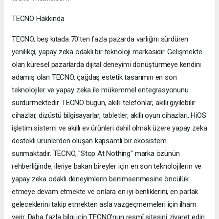
TECNO Hakkında
TECNO, beş kıtada 70'ten fazla pazarda varlığını sürdüren
yenilikçi, yapay zeka odaklı bir teknoloji markasıdır. Gelişmekte
olan küresel pazarlarda dijital deneyimi dönüştürmeye kendini
adamış olan TECNO, çağdaş estetik tasarımın en son
teknolojiler ve yapay zeka ile mükemmel entegrasyonunu
sürdürmektedir. TECNO bugün, akıllı telefonlar, akıllı giyilebilir
cihazlar, dizüstü bilgisayarlar, tabletler, akıllı oyun cihazları, HiOS
işletim sistemi ve akıllı ev ürünleri dahil olmak üzere yapay zeka
destekli ürünlerden oluşan kapsamlı bir ekosistem
sunmaktadır. TECNO, "Stop At Nothing" marka özünün
rehberliğinde, ileriye bakan bireyler için en son teknolojilerin ve
yapay zeka odaklı deneyimlerin benimsenmesine öncülük
etmeye devam etmekte ve onlara en iyi benliklerini, en parlak
geleceklerini takip etmekten asla vazgeçmemeleri için ilham
verir. Daha fazla bilgi için TECNO'nun resmî sitesini ziyaret edin: