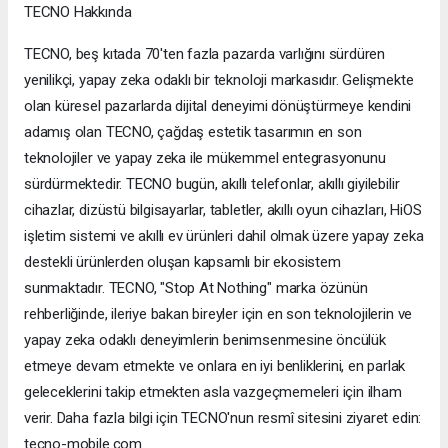
TECNO Hakkında
TECNO, beş kıtada 70'ten fazla pazarda varlığını sürdüren
yenilikçi, yapay zeka odaklı bir teknoloji markasıdır. Gelişmekte
olan küresel pazarlarda dijital deneyimi dönüştürmeye kendini
adamış olan TECNO, çağdaş estetik tasarımın en son
teknolojiler ve yapay zeka ile mükemmel entegrasyonunu
sürdürmektedir. TECNO bugün, akıllı telefonlar, akıllı giyilebilir
cihazlar, dizüstü bilgisayarlar, tabletler, akıllı oyun cihazları, HiOS
işletim sistemi ve akıllı ev ürünleri dahil olmak üzere yapay zeka
destekli ürünlerden oluşan kapsamlı bir ekosistem
sunmaktadır. TECNO, "Stop At Nothing" marka özünün
rehberliğinde, ileriye bakan bireyler için en son teknolojilerin ve
yapay zeka odaklı deneyimlerin benimsenmesine öncülük
etmeye devam etmekte ve onlara en iyi benliklerini, en parlak
geleceklerini takip etmekten asla vazgeçmemeleri için ilham
verir. Daha fazla bilgi için TECNO'nun resmî sitesini ziyaret edin:
tecno-mobile.com