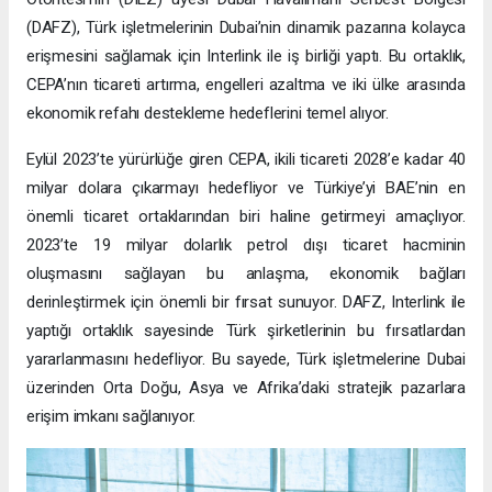
(DAFZ), Türk işletmelerinin Dubai’nin dinamik pazarına kolayca
erişmesini sağlamak için Interlink ile iş birliği yaptı. Bu ortaklık,
CEPA’nın ticareti artırma, engelleri azaltma ve iki ülke arasında
ekonomik refahı destekleme hedeflerini temel alıyor.
Eylül 2023’te yürürlüğe giren CEPA, ikili ticareti 2028’e kadar 40
milyar dolara çıkarmayı hedefliyor ve Türkiye’yi BAE’nin en
önemli ticaret ortaklarından biri haline getirmeyi amaçlıyor.
2023’te 19 milyar dolarlık petrol dışı ticaret hacminin
oluşmasını sağlayan bu anlaşma, ekonomik bağları
derinleştirmek için önemli bir fırsat sunuyor. DAFZ, Interlink ile
yaptığı ortaklık sayesinde Türk şirketlerinin bu fırsatlardan
yararlanmasını hedefliyor. Bu sayede, Türk işletmelerine Dubai
üzerinden Orta Doğu, Asya ve Afrika’daki stratejik pazarlara
erişim imkanı sağlanıyor.