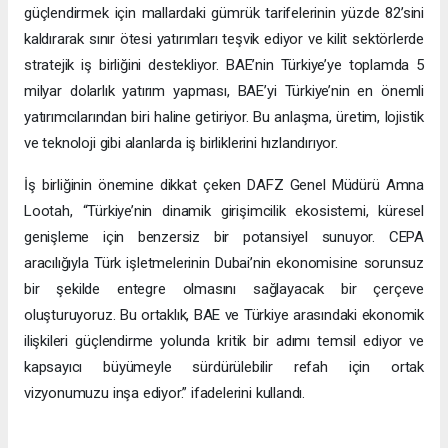
güçlendirmek için mallardaki gümrük tarifelerinin yüzde 82’sini
kaldırarak sınır ötesi yatırımları teşvik ediyor ve kilit sektörlerde
stratejik iş birliğini destekliyor. BAE’nin Türkiye’ye toplamda 5
milyar dolarlık yatırım yapması, BAE’yi Türkiye’nin en önemli
yatırımcılarından biri haline getiriyor. Bu anlaşma, üretim, lojistik
ve teknoloji gibi alanlarda iş birliklerini hızlandırıyor.
İş birliğinin önemine dikkat çeken DAFZ Genel Müdürü Amna
Lootah, “Türkiye’nin dinamik girişimcilik ekosistemi, küresel
genişleme için benzersiz bir potansiyel sunuyor. CEPA
aracılığıyla Türk işletmelerinin Dubai’nin ekonomisine sorunsuz
bir şekilde entegre olmasını sağlayacak bir çerçeve
oluşturuyoruz. Bu ortaklık, BAE ve Türkiye arasındaki ekonomik
ilişkileri güçlendirme yolunda kritik bir adımı temsil ediyor ve
kapsayıcı büyümeyle sürdürülebilir refah için ortak
vizyonumuzu inşa ediyor.” ifadelerini kullandı.