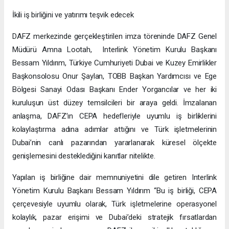
İkili iş birliğini ve yatırımı teşvik edecek
DAFZ merkezinde gerçekleştirilen imza töreninde DAFZ Genel
Müdürü Amna Lootah, Interlink Yönetim Kurulu Başkanı
Bessam Yıldırım, Türkiye Cumhuriyeti Dubai ve Kuzey Emirlikler
Başkonsolosu Onur Şaylan, TOBB Başkan Yardımcısı ve Ege
Bölgesi Sanayi Odası Başkanı Ender Yorgancılar ve her iki
kuruluşun üst düzey temsilcileri bir araya geldi. İmzalanan
anlaşma, DAFZ’ın CEPA hedefleriyle uyumlu iş birliklerini
kolaylaştırma adına adımlar attığını ve Türk işletmelerinin
Dubai’nin canlı pazarından yararlanarak küresel ölçekte
genişlemesini desteklediğini kanıtlar nitelikte.
Yapılan iş birliğine dair memnuniyetini dile getiren Interlink
Yönetim Kurulu Başkanı Bessam Yıldırım “Bu iş birliği, CEPA
çerçevesiyle uyumlu olarak, Türk işletmelerine operasyonel
kolaylık, pazar erişimi ve Dubai’deki stratejik fırsatlardan