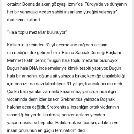
ortaktır. Bosna'da akan gözyaşı İzmir’de, Türkiye’de ve dünyanın
her bir yanındaki vicdan sahibi insanların yüreğini yakmıştır”
ifadelerini kullandı.
“Hala toplu mezarlar bulunuyor”
Katliamın üzerinden 31 yıl geçmesine rağmen acıların
dinmediğini dile getiren İzmir Bosna Sancak Derneği Başkanı
Mehmet Fatih Demir, “Bugün hala toplu mezarlar bulunuyor.
Bugün hala DNA incelemeleriyle kimlik tespiti yapılıyor. Bugün
hala bir annenin, oğluna ait yalnızca birkaç kemiğe ulaşılabildiği
için cenaze namazı kılınabiliyor. 31 yıl geçti ancak acı dinmedi.
Çünkü bazı yaralar zamanla kapanmaz, yalnızca insanlığın
vicdanında derin izler bırakır. Srebrenitsa yalnızca Boşnak
halkının acısı değildir. Srebrenitsa, insanlığın ortak vicdanının
sınandığı bir yerdir. Unutmak, benzer acıların yeniden
yaşanmasına sebep olur. Hatırlamak ise barışın, adaletin ve
insan onurunun en güçlü teminatıdır” dedi.