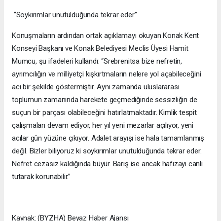
“Soykırımlar unutulduğunda tekrar eder”
Konuşmaların ardından ortak açıklamayı okuyan Konak Kent
Konseyi Başkanı ve Konak Belediyesi Meclis Üyesi Hamit
Mumcu, şu ifadeleri kullandı: “Srebrenitsa bize nefretin,
ayrımcılığın ve milliyetçi kışkırtmaların nelere yol açabileceğini
acı bir şekilde göstermiştir. Aynı zamanda uluslararası
toplumun zamanında harekete geçmediğinde sessizliğin de
suçun bir parçası olabileceğini hatırlatmaktadır. Kimlik tespit
çalışmaları devam ediyor, her yıl yeni mezarlar açılıyor, yeni
acılar gün yüzüne çıkıyor. Adalet arayışı ise hala tamamlanmış
değil. Bizler biliyoruz ki soykırımlar unutulduğunda tekrar eder.
Nefret cezasız kaldığında büyür. Barış ise ancak hafızayı canlı
tutarak korunabilir.”
Kaynak: (BYZHA) Beyaz Haber Ajansı