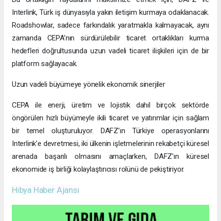
Interlink, Türk iş dünyasıyla yakın iletişim kurmaya odaklanacak.
Roadshowlar, sadece farkındalık yaratmakla kalmayacak, aynı
zamanda CEPA’nın sürdürülebilir ticaret ortaklıkları kurma
hedefleri doğrultusunda uzun vadeli ticaret ilişkileri için de bir
platform sağlayacak.
Uzun vadeli büyümeye yönelik ekonomik sinerjiler
CEPA ile enerji, üretim ve lojistik dahil birçok sektörde
öngörülen hızlı büyümeyle ikili ticaret ve yatırımlar için sağlam
bir temel oluşturuluyor. DAFZ’ın Türkiye operasyonlarını
Interlink’e devretmesi, iki ülkenin işletmelerinin rekabetçi küresel
arenada başarılı olmasını amaçlarken, DAFZ’ın küresel
ekonomide iş birliği kolaylaştırıcısı rolünü de pekiştiriyor.
Hibya Haber Ajansı