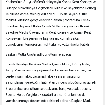
Katliamı’nın 31. yıl dönümü dolayısıyla Konak Kent Konseyi ve
Gültepe Makedonya Göçmenleri Kültür ve Dayanışma Derneği
ile birlikte anma etkinliği düzenledi. Türkan Saylan Kültür
Merkezi önünde gerçekleştirilen anma programına Konak
Belediye Başkanı Nilüfer Çınarlı Mutlu’nun yanı sıra Konak
Belediye Meclis Üyeleri, İzmir Kent Konseyi ve Konak Kent
Konseyi’nin bileşenleri ile başkanları, Rumeli Balkan
derneklerinin temsilcileri, muhtarlar ve vatandaşlar katıldı.
Başkan Mutlu: Unutmadık, unutturmayacağız
Konak Belediye Başkanı Nilüfer Çınarlı Mutlu, 1995 yılında,
Avrupa’nın ortasında yaşanan bu katliamın her zaman, her
yerde insan hakkı, yaşama hakkı ve insan onurunun
savunulması gerektiğini hatırlatan bir ders olduğunu vurguladı.
Srebrenitsa’yı unutturmayacaklarını; barış ve adalet sesini,
Bosna-Hersek’e giderek oradaki anma törenlerinde de
yankılandırmaya devam edeceklerini belirten Başkan Mutlu