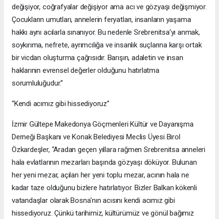
değişiyor, coğrafyalar değişiyor ama acı ve gözyaşı değişmiyor.
Çocukların umutları, annelerin feryatları, insanların yaşama
hakkı aynı acılarla sınanıyor. Bu nedenle Srebrenitsa’yı anmak,
soykırıma, nefrete, ayrımcılığa ve insanlık suçlarına karşı ortak
bir vicdan oluşturma çağrısıdır. Barışın, adaletin ve insan
haklarının evrensel değerler olduğunu hatırlatma
sorumluluğudur.”
“Kendi acımız gibi hissediyoruz”
İzmir Gültepe Makedonya Göçmenleri Kültür ve Dayanışma
Derneği Başkanı ve Konak Belediyesi Meclis Üyesi Birol
Özkardeşler, “Aradan geçen yıllara rağmen Srebrenitsa anneleri
hala evlatlarının mezarları başında gözyaşı döküyor. Bulunan
her yeni mezar, açılan her yeni toplu mezar, acının hala ne
kadar taze olduğunu bizlere hatırlatıyor. Bizler Balkan kökenli
vatandaşlar olarak Bosna'nın acısını kendi acımız gibi
hissediyoruz. Çünkü tarihimiz, kültürümüz ve gönül bağımız