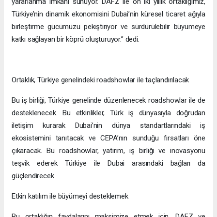
yararlanma imkanı sunuyor. DAFZ ile on iki yıllık ortaklığımız,
Türkiye’nin dinamik ekonomisini Dubai’nin küresel ticaret ağıyla
birleştirme gücümüzü pekiştiriyor ve sürdürülebilir büyümeye
katkı sağlayan bir köprü oluşturuyor.” dedi.
Ortaklık, Türkiye genelindeki roadshowlar ile taçlandırılacak
Bu iş birliği, Türkiye genelinde düzenlenecek roadshowlar ile de
desteklenecek. Bu etkinlikler, Türk iş dünyasıyla doğrudan
iletişim kurarak Dubai’nin dünya standartlarındaki iş
ekosistemini tanıtacak ve CEPA’nın sunduğu fırsatları öne
çıkaracak. Bu roadshowlar, yatırım, iş birliği ve inovasyonu
teşvik ederek Türkiye ile Dubai arasındaki bağları da
güçlendirecek.
Etkin katılım ile büyümeyi desteklemek
Bu ortaklığın faydalarını maksimize etmek için, DAFZ ve