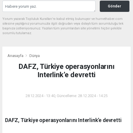
Gönder
Yorum yazarak Topluluk Kuralları’nı kabul etmiş bulunuyor ve hurnethaber.com
sitesine yaptığınız yorumunuzla ilgili doğrudan veya dolaylı tüm sorumluluğu tek
başınıza üstleniyorsunuz. Yazılan tüm yorumlardan site yönetimi hiçbir şekilde
sorumlu tutulamaz.
Anasayfa
Dünya
DAFZ, Türkiye operasyonlarını
Interlink’e devretti
DÜNYA
28.12.2024 - 13:40, Güncelleme: 28.12.2024 - 14:25
DAFZ, Türkiye operasyonlarını Interlink’e devretti