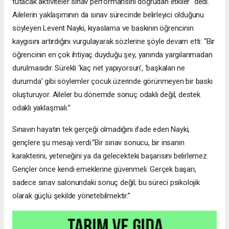
tutacak aktiviteler sınav performansını doğrudan etkiler" dedi.
Ailelerin yaklaşımının da sınav sürecinde belirleyici olduğunu
söyleyen Levent Nayki, kıyaslama ve baskının öğrencinin
kaygısını artırdığını vurgulayarak sözlerine şöyle devam etti: “Bir
öğrencinin en çok ihtiyaç duyduğu şey, yanında yargılanmadan
durulmasıdır. Sürekli ‘kaç net yapıyorsun’, ‘başkaları ne
durumda’ gibi söylemler çocuk üzerinde görünmeyen bir baskı
oluşturuyor. Aileler bu dönemde sonuç odaklı değil, destek
odaklı yaklaşmalı.”
Sınavın hayatın tek gerçeği olmadığını ifade eden Nayki,
gençlere şu mesajı verdi:“Bir sınav sonucu, bir insanın
karakterini, yeteneğini ya da gelecekteki başarısını belirlemez.
Gençler önce kendi emeklerine güvenmeli. Gerçek başarı,
sadece sınav salonundaki sonuç değil; bu süreci psikolojik
olarak güçlü şekilde yönetebilmektir.”