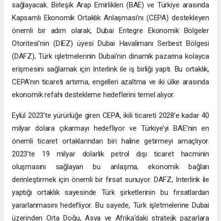
sağlayacak. Birleşik Arap Emirlikleri (BAE) ve Türkiye arasında
Kapsamlı Ekonomik Ortaklık Anlaşması’nı (CEPA) destekleyen
önemli bir adım olarak, Dubai Entegre Ekonomik Bölgeler
Otoritesi’nin (DIEZ) üyesi Dubai Havalimanı Serbest Bölgesi
(DAFZ), Türk işletmelerinin Dubai’nin dinamik pazarına kolayca
erişmesini sağlamak için Interlink ile iş birliği yaptı. Bu ortaklık,
CEPA’nın ticareti artırma, engelleri azaltma ve iki ülke arasında
ekonomik refahı destekleme hedeflerini temel alıyor.
Eylül 2023’te yürürlüğe giren CEPA, ikili ticareti 2028’e kadar 40
milyar dolara çıkarmayı hedefliyor ve Türkiye’yi BAE’nin en
önemli ticaret ortaklarından biri haline getirmeyi amaçlıyor.
2023’te 19 milyar dolarlık petrol dışı ticaret hacminin
oluşmasını sağlayan bu anlaşma, ekonomik bağları
derinleştirmek için önemli bir fırsat sunuyor. DAFZ, Interlink ile
yaptığı ortaklık sayesinde Türk şirketlerinin bu fırsatlardan
yararlanmasını hedefliyor. Bu sayede, Türk işletmelerine Dubai
üzerinden Orta Doğu, Asya ve Afrika’daki stratejik pazarlara