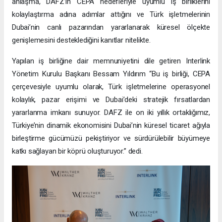
anlaşma, DAFZ’ın CEPA hedefleriyle uyumlu iş birliklerini
kolaylaştırma adına adımlar attığını ve Türk işletmelerinin
Dubai’nin canlı pazarından yararlanarak küresel ölçekte
genişlemesini desteklediğini kanıtlar nitelikte.
Yapılan iş birliğine dair memnuniyetini dile getiren Interlink
Yönetim Kurulu Başkanı Bessam Yıldırım “Bu iş birliği, CEPA
çerçevesiyle uyumlu olarak, Türk işletmelerine operasyonel
kolaylık, pazar erişimi ve Dubai’deki stratejik fırsatlardan
yararlanma imkanı sunuyor. DAFZ ile on iki yıllık ortaklığımız,
Türkiye’nin dinamik ekonomisini Dubai’nin küresel ticaret ağıyla
birleştirme gücümüzü pekiştiriyor ve sürdürülebilir büyümeye
katkı sağlayan bir köprü oluşturuyor.” dedi.