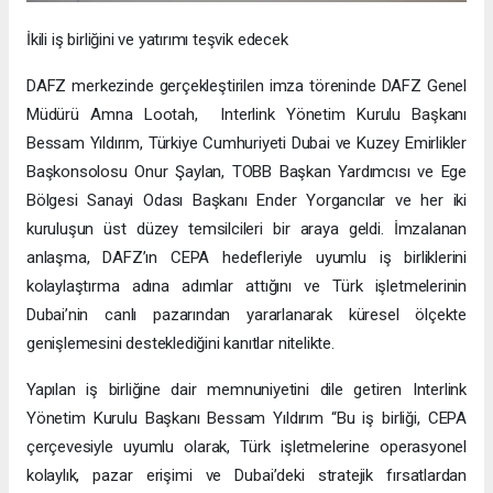
İkili iş birliğini ve yatırımı teşvik edecek
DAFZ merkezinde gerçekleştirilen imza töreninde DAFZ Genel
Müdürü Amna Lootah, Interlink Yönetim Kurulu Başkanı
Bessam Yıldırım, Türkiye Cumhuriyeti Dubai ve Kuzey Emirlikler
Başkonsolosu Onur Şaylan, TOBB Başkan Yardımcısı ve Ege
Bölgesi Sanayi Odası Başkanı Ender Yorgancılar ve her iki
kuruluşun üst düzey temsilcileri bir araya geldi. İmzalanan
anlaşma, DAFZ’ın CEPA hedefleriyle uyumlu iş birliklerini
kolaylaştırma adına adımlar attığını ve Türk işletmelerinin
Dubai’nin canlı pazarından yararlanarak küresel ölçekte
genişlemesini desteklediğini kanıtlar nitelikte.
Yapılan iş birliğine dair memnuniyetini dile getiren Interlink
Yönetim Kurulu Başkanı Bessam Yıldırım “Bu iş birliği, CEPA
çerçevesiyle uyumlu olarak, Türk işletmelerine operasyonel
kolaylık, pazar erişimi ve Dubai’deki stratejik fırsatlardan