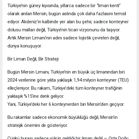
Türkiye’nin güney kıyısında, yıllarca sadece bir “liman kenti”
olarak anılan Mersin, bugün aslında çok daha fazlasını temsil
ediyor. Akdeniz’in kalbinde yer alan bu şehir, sadece konteyner
dolusu malları değil, Türkiye’nin ticari vizyonunu da taşıyor.
Artık Mersin Limanı’nın adını sadece lojistik çevreleri değil,
dünya konuşuyor.
Bir Liman Değil, Bir Strateji
Bugün Mersin Limanı, Türkiye’nin en büyük üç limanından biri.
2024 verilerine göre yılda yaklaşık 1,94 milyon konteyner (TEU)
elleçleniyor. Bu rakam, Türkiye’deki tüm konteyner trafiğinin
yaklaşık %15’ine denk geliyor.
Yani, Türkiye’deki her 6 konteynerden biri Mersin’den geçiyor.
Bu rakamlar sadece ekonomik büyüklüğü değil, Mersin’in
stratejik önemini de gösteriyor.
Çünkü burası sadece yükün geldiği bir liman değil — Orta Doğu,