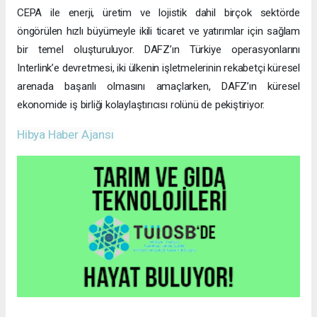
CEPA ile enerji, üretim ve lojistik dahil birçok sektörde
öngörülen hızlı büyümeyle ikili ticaret ve yatırımlar için sağlam
bir temel oluşturuluyor. DAFZ’ın Türkiye operasyonlarını
Interlink’e devretmesi, iki ülkenin işletmelerinin rekabetçi küresel
arenada başarılı olmasını amaçlarken, DAFZ’ın küresel
ekonomide iş birliği kolaylaştırıcısı rolünü de pekiştiriyor.
Hibya Haber Ajansı