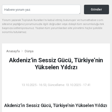
Gönder
Yorum yazarak Topluluk Kuralları’nı kabul etmiş bulunuyor ve hurnethaber.com
sitesine yaptığınız yorumunuzla ilgili doğrudan veya dolaylı tüm sorumluluğu tek
başınıza üstleniyorsunuz. Yazılan tüm yorumlardan site yönetimi hiçbir şekilde
sorumlu tutulamaz.
Anasayfa
Dünya
Akdeniz’in Sessiz Gücü, Türkiye’nin
Yükselen Yıldızı
DÜNYA
13.10.2025 - 16:53, Güncelleme: 13.10.2025 - 17:41
Akdeniz’in Sessiz Gücü, Türkiye’nin Yükselen Yıldızı