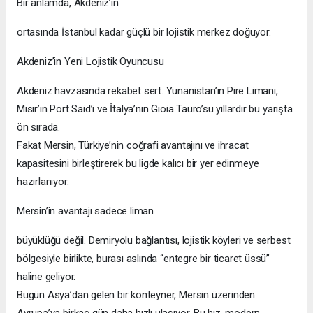
Bir anlamda, Akdeniz’in
ortasında İstanbul kadar güçlü bir lojistik merkez doğuyor.
Akdeniz’in Yeni Lojistik Oyuncusu
Akdeniz havzasında rekabet sert. Yunanistan’ın Pire Limanı,
Mısır’ın Port Said’i ve İtalya’nın Gioia Tauro’su yıllardır bu yarışta
ön sırada.
Fakat Mersin, Türkiye’nin coğrafi avantajını ve ihracat
kapasitesini birleştirerek bu ligde kalıcı bir yer edinmeye
hazırlanıyor.
Mersin’in avantajı sadece liman
büyüklüğü değil. Demiryolu bağlantısı, lojistik köyleri ve serbest
bölgesiyle birlikte, burası aslında “entegre bir ticaret üssü”
haline geliyor.
Bugün Asya’dan gelen bir konteyner, Mersin üzerinden
Avrupa’ya birkaç gün daha hızlı ulaşıyor. Bu hız, modern