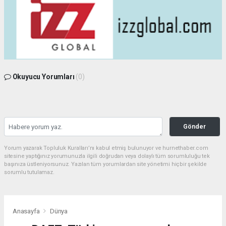
Okuyucu Yorumları
(0)
Gönder
Yorum yazarak Topluluk Kuralları’nı kabul etmiş bulunuyor ve hurnethaber.com
sitesine yaptığınız yorumunuzla ilgili doğrudan veya dolaylı tüm sorumluluğu tek
başınıza üstleniyorsunuz. Yazılan tüm yorumlardan site yönetimi hiçbir şekilde
sorumlu tutulamaz.
Anasayfa
Dünya