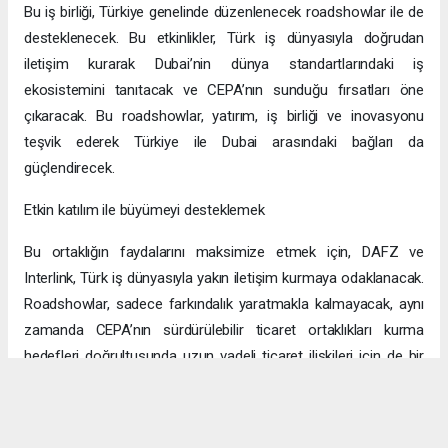
Bu iş birliği, Türkiye genelinde düzenlenecek roadshowlar ile de
desteklenecek. Bu etkinlikler, Türk iş dünyasıyla doğrudan
iletişim kurarak Dubai’nin dünya standartlarındaki iş
ekosistemini tanıtacak ve CEPA’nın sunduğu fırsatları öne
çıkaracak. Bu roadshowlar, yatırım, iş birliği ve inovasyonu
teşvik ederek Türkiye ile Dubai arasındaki bağları da
güçlendirecek.
Etkin katılım ile büyümeyi desteklemek
Bu ortaklığın faydalarını maksimize etmek için, DAFZ ve
Interlink, Türk iş dünyasıyla yakın iletişim kurmaya odaklanacak.
Roadshowlar, sadece farkındalık yaratmakla kalmayacak, aynı
zamanda CEPA’nın sürdürülebilir ticaret ortaklıkları kurma
hedefleri doğrultusunda uzun vadeli ticaret ilişkileri için de bir
platform sağlayacak.
Uzun vadeli büyümeye yönelik ekonomik sinerjiler