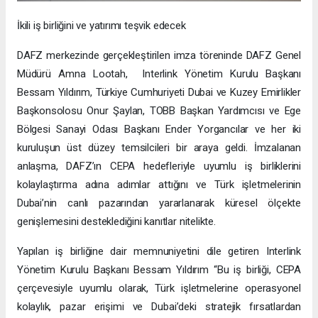
İkili iş birliğini ve yatırımı teşvik edecek
DAFZ merkezinde gerçekleştirilen imza töreninde DAFZ Genel
Müdürü Amna Lootah, Interlink Yönetim Kurulu Başkanı
Bessam Yıldırım, Türkiye Cumhuriyeti Dubai ve Kuzey Emirlikler
Başkonsolosu Onur Şaylan, TOBB Başkan Yardımcısı ve Ege
Bölgesi Sanayi Odası Başkanı Ender Yorgancılar ve her iki
kuruluşun üst düzey temsilcileri bir araya geldi. İmzalanan
anlaşma, DAFZ’ın CEPA hedefleriyle uyumlu iş birliklerini
kolaylaştırma adına adımlar attığını ve Türk işletmelerinin
Dubai’nin canlı pazarından yararlanarak küresel ölçekte
genişlemesini desteklediğini kanıtlar nitelikte.
Yapılan iş birliğine dair memnuniyetini dile getiren Interlink
Yönetim Kurulu Başkanı Bessam Yıldırım “Bu iş birliği, CEPA
çerçevesiyle uyumlu olarak, Türk işletmelerine operasyonel
kolaylık, pazar erişimi ve Dubai’deki stratejik fırsatlardan