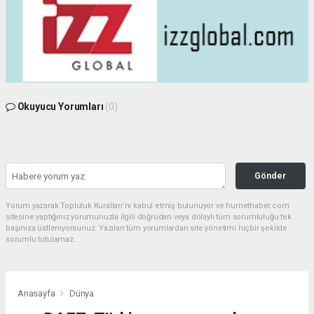
Okuyucu Yorumları
(0)
Gönder
Yorum yazarak Topluluk Kuralları’nı kabul etmiş bulunuyor ve hurnethaber.com
sitesine yaptığınız yorumunuzla ilgili doğrudan veya dolaylı tüm sorumluluğu tek
başınıza üstleniyorsunuz. Yazılan tüm yorumlardan site yönetimi hiçbir şekilde
sorumlu tutulamaz.
Anasayfa
Dünya