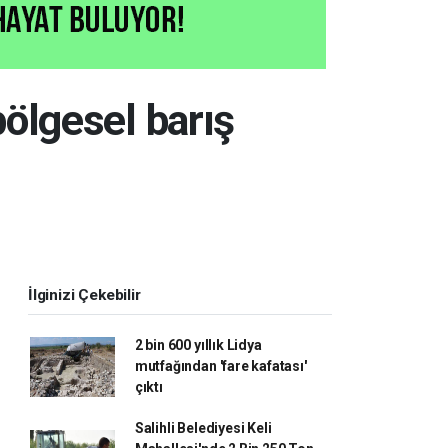
lgesel barış
İlginizi Çekebilir
2 bin 600 yıllık Lidya
mutfağından 'fare kafatası'
çıktı
Salihli Belediyesi Keli