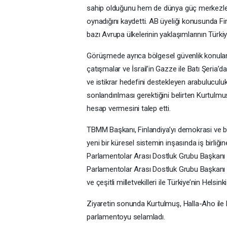
sahip olduğunu hem de dünya güç merkezleriyl
oynadığını kaydetti. AB üyeliği konusunda Finl
bazı Avrupa ülkelerinin yaklaşımlarının Türkiye
Görüşmede ayrıca bölgesel güvenlik konuları
çatışmalar ve İsrail’in Gazze ile Batı Şeria’daki
ve istikrar hedefini destekleyen arabuluculuk r
sonlandırılması gerektiğini belirten Kurtulmuş
hesap vermesini talep etti.
TBMM Başkanı, Finlandiya’yı demokrasi ve bar
yeni bir küresel sistemin inşasında iş birliği
Parlamentolar Arası Dostluk Grubu Başkanı ve
Parlamentolar Arası Dostluk Grubu Başkanı v
ve çeşitli milletvekilleri ile Türkiye’nin Helsin
Ziyaretin sonunda Kurtulmuş, Halla-Aho ile b
parlamentoyu selamladı.