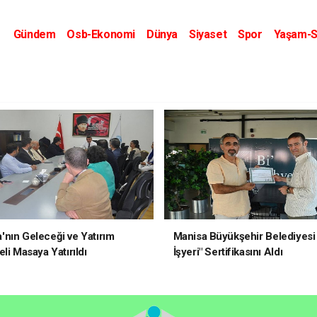
Gündem
Osb-Ekonomi
Dünya
Siyaset
Spor
Yaşam-S
Kripto Dünyası
Kültür-Sanat
Eğitim
nın Geleceği ve Yatırım
Manisa Büyükşehir Belediyesi 
li Masaya Yatırıldı
İşyeri" Sertifikasını Aldı