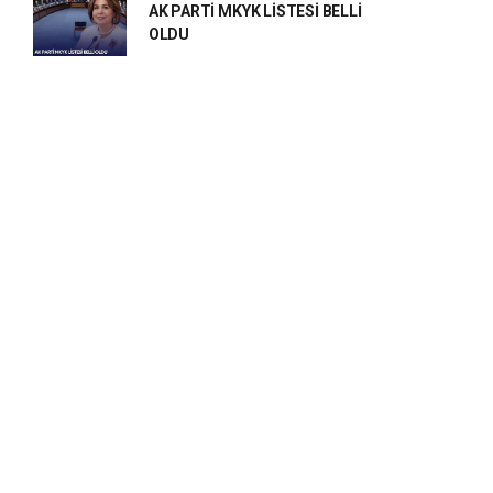
AK PARTİ MKYK LİSTESİ BELLİ
OLDU