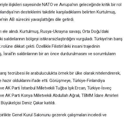
e ilişkileri sayesinde NATO ve Avrupa’nın geleceğinde kritik bir rol
andiya’nın desteklerini takdirle karşıladıklarını belirten Kurtulmuş,
’nin AB sürecini yavaşlattığını dile getirdi.
 ele alındı. Kurtulmuş, Rusya-Ukrayna savaşı, Orta Doğu’daki
 saldırılarının bölgeyi istikrarsızlaştırdığını vurguladı. Türkiye’nin barış
olüne dikkat çekti. Özellikle Filistin’deki insani trajedinin
, İsrail’in saldırılarının bir an önce durdurulmasını ve sorumluların
ış tecrübesi ile arabuluculukta örnek bir ülke olarak nitelendirerek,
ne hazır olduklarını ifade etti. Görüşmeye, Türkiye-Finlandiya
 AK Parti İstanbul Milletvekili Tuğba Işık Ercan, Türkiye-İsveç
e AK Parti Konya Milletvekili Abdullah Ağralı, TBMM İdare Amirleri
ki Büyükelçisi Deniz Çakar katıldı.
irlikte Genel Kurul Salonunu gezerek çalışmaları inceledi ve