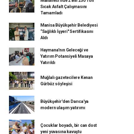
Mahallesi'nde 2 Bin 250 Ton
Sıcak Asfalt Çalışmasını
Tamamladı
Manisa Büyükşehir Belediyesi
“Sağlıklı İşyeri" Sertifikasını
Aldı
Haymana'nın Geleceği ve
Yatırım Potansiyeli Masaya
Yatırıldı
Muğlalı gazetecilere Kenan
Gürbüz söyleşisi
Büyükşehir'den Darıca'ya
modern ulaşım yatırımı
Çocuklar boyadı, bir can dost
yeni yuvasına kavuştu