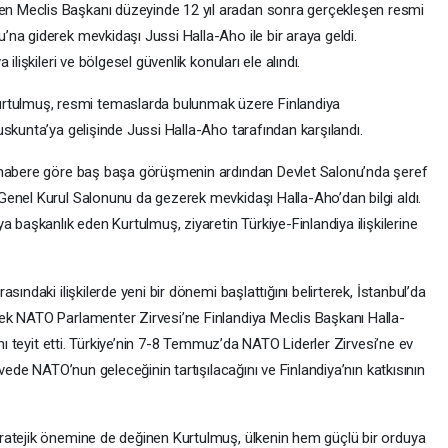
 Meclis Başkanı düzeyinde 12 yıl aradan sonra gerçekleşen resmi
na giderek mevkidaşı Jussi Halla-Aho ile bir araya geldi.
lişkileri ve bölgesel güvenlik konuları ele alındı.
ulmuş, resmi temaslarda bulunmak üzere Finlandiya
skunta’ya gelişinde Jussi Halla-Aho tarafından karşılandı.
 habere göre baş başa görüşmenin ardından Devlet Salonu’nda şeref
enel Kurul Salonunu da gezerek mevkidaşı Halla-Aho’dan bilgi aldı.
 başkanlık eden Kurtulmuş, ziyaretin Türkiye-Finlandiya ilişkilerine
ındaki ilişkilerde yeni bir dönemi başlattığını belirterek, İstanbul’da
ek NATO Parlamenter Zirvesi’ne Finlandiya Meclis Başkanı Halla-
ını teyit etti. Türkiye’nin 7-8 Temmuz’da NATO Liderler Zirvesi’ne ev
rvede NATO’nun geleceğinin tartışılacağını ve Finlandiya’nın katkısının
ratejik önemine de değinen Kurtulmuş, ülkenin hem güçlü bir orduya