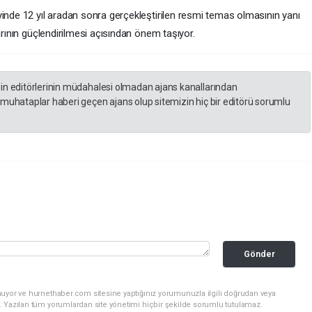
yinde 12 yıl aradan sonra gerçekleştirilen resmi temas olmasının yanı
arının güçlendirilmesi açısından önem taşıyor.
zin editörlerinin müdahalesi olmadan ajans kanallarından
 muhataplar haberi geçen ajans olup sitemizin hiç bir editörü sorumlu
Gönder
nuyor ve hurnethaber.com sitesine yaptığınız yorumunuzla ilgili doğrudan veya
. Yazılan tüm yorumlardan site yönetimi hiçbir şekilde sorumlu tutulamaz.