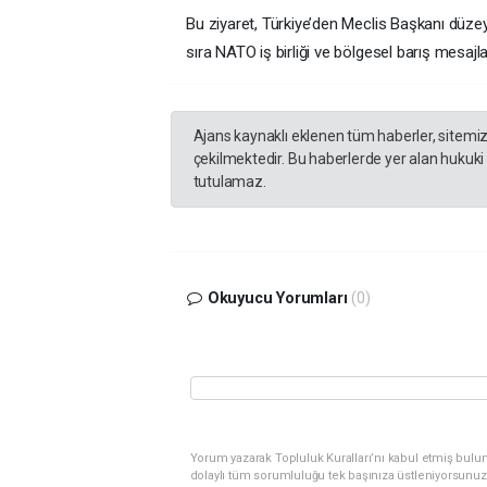
Bu ziyaret, Türkiye’den Meclis Başkanı düze
sıra NATO iş birliği ve bölgesel barış mesajl
Ajans kaynaklı eklenen tüm haberler, sitemi
çekilmektedir. Bu haberlerde yer alan hukuki
tutulamaz.
Okuyucu Yorumları
(0)
Yorum yazarak Topluluk Kuralları’nı kabul etmiş bulu
dolaylı tüm sorumluluğu tek başınıza üstleniyorsunuz