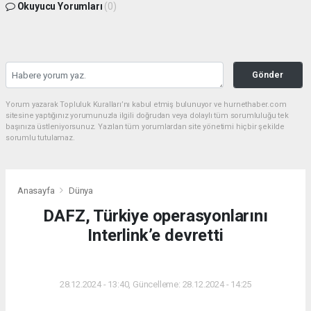
Okuyucu Yorumları
(0)
Gönder
Yorum yazarak Topluluk Kuralları’nı kabul etmiş bulunuyor ve hurnethaber.com
sitesine yaptığınız yorumunuzla ilgili doğrudan veya dolaylı tüm sorumluluğu tek
başınıza üstleniyorsunuz. Yazılan tüm yorumlardan site yönetimi hiçbir şekilde
sorumlu tutulamaz.
Anasayfa
Dünya
DAFZ, Türkiye operasyonlarını
Interlink’e devretti
DÜNYA
28.12.2024 - 13:40, Güncelleme: 28.12.2024 - 14:25