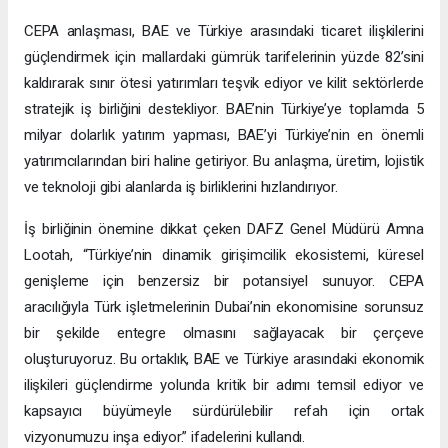
CEPA anlaşması, BAE ve Türkiye arasındaki ticaret ilişkilerini
güçlendirmek için mallardaki gümrük tarifelerinin yüzde 82’sini
kaldırarak sınır ötesi yatırımları teşvik ediyor ve kilit sektörlerde
stratejik iş birliğini destekliyor. BAE’nin Türkiye’ye toplamda 5
milyar dolarlık yatırım yapması, BAE’yi Türkiye’nin en önemli
yatırımcılarından biri haline getiriyor. Bu anlaşma, üretim, lojistik
ve teknoloji gibi alanlarda iş birliklerini hızlandırıyor.
İş birliğinin önemine dikkat çeken DAFZ Genel Müdürü Amna
Lootah, “Türkiye’nin dinamik girişimcilik ekosistemi, küresel
genişleme için benzersiz bir potansiyel sunuyor. CEPA
aracılığıyla Türk işletmelerinin Dubai’nin ekonomisine sorunsuz
bir şekilde entegre olmasını sağlayacak bir çerçeve
oluşturuyoruz. Bu ortaklık, BAE ve Türkiye arasındaki ekonomik
ilişkileri güçlendirme yolunda kritik bir adımı temsil ediyor ve
kapsayıcı büyümeyle sürdürülebilir refah için ortak
vizyonumuzu inşa ediyor.” ifadelerini kullandı.