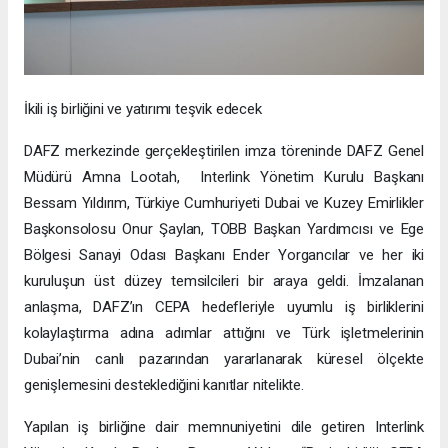
İkili iş birliğini ve yatırımı teşvik edecek
DAFZ merkezinde gerçekleştirilen imza töreninde DAFZ Genel
Müdürü Amna Lootah, Interlink Yönetim Kurulu Başkanı
Bessam Yıldırım, Türkiye Cumhuriyeti Dubai ve Kuzey Emirlikler
Başkonsolosu Onur Şaylan, TOBB Başkan Yardımcısı ve Ege
Bölgesi Sanayi Odası Başkanı Ender Yorgancılar ve her iki
kuruluşun üst düzey temsilcileri bir araya geldi. İmzalanan
anlaşma, DAFZ’ın CEPA hedefleriyle uyumlu iş birliklerini
kolaylaştırma adına adımlar attığını ve Türk işletmelerinin
Dubai’nin canlı pazarından yararlanarak küresel ölçekte
genişlemesini desteklediğini kanıtlar nitelikte.
Yapılan iş birliğine dair memnuniyetini dile getiren Interlink