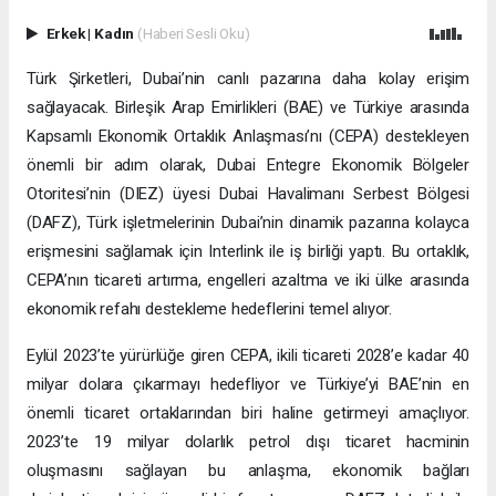
Erkek
|
Kadın
(Haberi Sesli Oku)
Türk Şirketleri, Dubai’nin canlı pazarına daha kolay erişim
sağlayacak. Birleşik Arap Emirlikleri (BAE) ve Türkiye arasında
Kapsamlı Ekonomik Ortaklık Anlaşması’nı (CEPA) destekleyen
önemli bir adım olarak, Dubai Entegre Ekonomik Bölgeler
Otoritesi’nin (DIEZ) üyesi Dubai Havalimanı Serbest Bölgesi
(DAFZ), Türk işletmelerinin Dubai’nin dinamik pazarına kolayca
erişmesini sağlamak için Interlink ile iş birliği yaptı. Bu ortaklık,
CEPA’nın ticareti artırma, engelleri azaltma ve iki ülke arasında
ekonomik refahı destekleme hedeflerini temel alıyor.
Eylül 2023’te yürürlüğe giren CEPA, ikili ticareti 2028’e kadar 40
milyar dolara çıkarmayı hedefliyor ve Türkiye’yi BAE’nin en
önemli ticaret ortaklarından biri haline getirmeyi amaçlıyor.
2023’te 19 milyar dolarlık petrol dışı ticaret hacminin
oluşmasını sağlayan bu anlaşma, ekonomik bağları