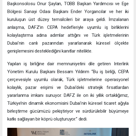
Başkonsolosu Onur Şaylan, TOBB Başkan Yardımcısı ve Ege
Bölgesi Sanayi Odası Başkanı Ender Yorgancılar ve her iki
kuruluşun üst düzey temsilcileri bir araya geldi. İmzalanan
anlaşma, DAFZ’ın CEPA hedefleriyle uyumlu iş birliklerini
kolaylaştırma adına adımlar attığını ve Türk işletmelerinin
Dubai’nin canlı pazarından yararlanarak küresel ölçekte
genişlemesini desteklediğini kanıtlar nitelikte.
Yapılan iş birliğine dair memnuniyetini dile getiren Interlink
Yönetim Kurulu Başkanı Bessam Yıldırım “Bu iş birliği, CEPA
çerçevesiyle uyumlu olarak, Türk işletmelerine operasyonel
kolaylık, pazar erişimi ve Dubai’deki stratejik fırsatlardan
yararlanma imkanı sunuyor. DAFZ ile on iki yıllık ortaklığımız,
Türkiye’nin dinamik ekonomisini Dubai’nin küresel ticaret ağıyla
birleştirme gücümüzü pekiştiriyor ve sürdürülebilir büyümeye
katkı sağlayan bir köprü oluşturuyor.” dedi.