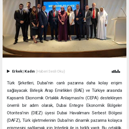
Erkek
|
Kadın
(Haberi Sesli Oku)
Türk Şirketleri, Dubai’nin canlı pazarına daha kolay erişim
sağlayacak. Birleşik Arap Emirlikleri (BAE) ve Türkiye arasında
Kapsamlı Ekonomik Ortaklık Anlaşması’nı (CEPA) destekleyen
önemli bir adım olarak, Dubai Entegre Ekonomik Bölgeler
Otoritesi’nin (DIEZ) üyesi Dubai Havalimanı Serbest Bölgesi
(DAFZ), Türk işletmelerinin Dubai’nin dinamik pazarına kolayca
erişmesini sağlamak için Interlink ile iş birliği yaptı. Bu ortaklık,