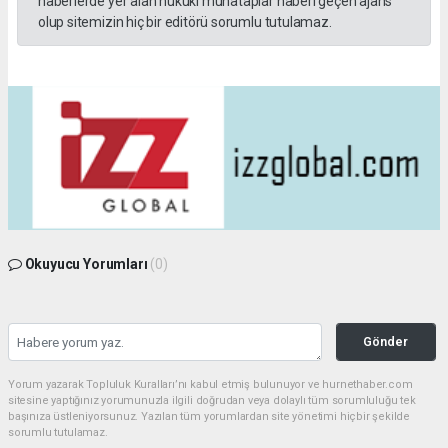
haberlerde yer alan hukuki muhataplar haberi geçen ajans
olup sitemizin hiç bir editörü sorumlu tutulamaz.
Okuyucu Yorumları
(0)
Gönder
Yorum yazarak Topluluk Kuralları’nı kabul etmiş bulunuyor ve hurnethaber.com
sitesine yaptığınız yorumunuzla ilgili doğrudan veya dolaylı tüm sorumluluğu tek
başınıza üstleniyorsunuz. Yazılan tüm yorumlardan site yönetimi hiçbir şekilde
sorumlu tutulamaz.