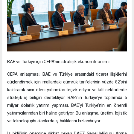
BAE ve Türkiye için CEPA’nın stratejik ekonomik önemi
CEPA anlaşması, BAE ve Türkiye arasındaki ticaret ilişkilerini
güçlendirmek için mallardaki gümrük tarifelerinin yüzde 82’sini
kaldırarak sınır ötesi yatırımları teşvik ediyor ve kilit sektörlerde
stratejik iş birliğini destekliyor. BAE’nin Türkiye’ye toplamda 5
milyar dolarlık yatırım yapması, BAE’yi Türkiye’nin en önemli
yatırımcılarından biri haline getiriyor. Bu anlaşma, üretim, lojistik
ve teknoloji gibi alanlarda iş birliklerini hızlandırıyor.
İş birliğinin önemine dikkat çeken DAFZ Genel Müdürü Amna