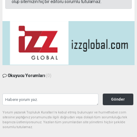
olup sitemizin hiç bir editörü sorumlu tutulamaz.
Okuyucu Yorumları
(0)
Gönder
Yorum yazarak Topluluk Kuralları’nı kabul etmiş bulunuyor ve hurnethaber.com
sitesine yaptığınız yorumunuzla ilgili doğrudan veya dolaylı tüm sorumluluğu tek
başınıza üstleniyorsunuz. Yazılan tüm yorumlardan site yönetimi hiçbir şekilde
sorumlu tutulamaz.