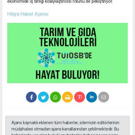
ekonomide iş birliği kolaylaştırıcısı rolünü de pekiştiriyor.
Hibya Haber Ajansı
Ajans kaynaklı eklenen tüm haberler, sitemizin editörlerinin
müdahalesi olmadan ajans kanallarından çekilmektedir. Bu