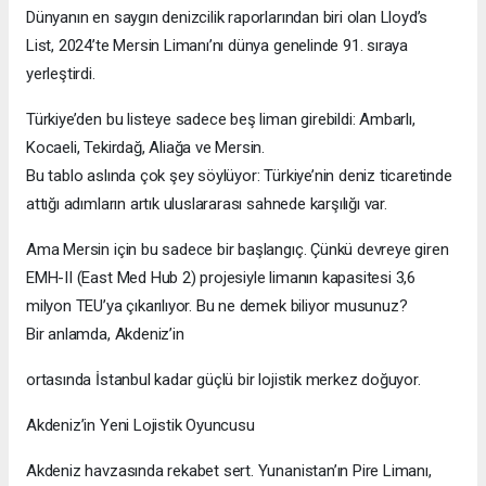
Dünyanın en saygın denizcilik raporlarından biri olan Lloyd’s
List, 2024’te Mersin Limanı’nı dünya genelinde 91. sıraya
yerleştirdi.
Türkiye’den bu listeye sadece beş liman girebildi: Ambarlı,
Kocaeli, Tekirdağ, Aliağa ve Mersin.
Bu tablo aslında çok şey söylüyor: Türkiye’nin deniz ticaretinde
attığı adımların artık uluslararası sahnede karşılığı var.
Ama Mersin için bu sadece bir başlangıç. Çünkü devreye giren
EMH-II (East Med Hub 2) projesiyle limanın kapasitesi 3,6
milyon TEU’ya çıkarılıyor. Bu ne demek biliyor musunuz?
Bir anlamda, Akdeniz’in
ortasında İstanbul kadar güçlü bir lojistik merkez doğuyor.
Akdeniz’in Yeni Lojistik Oyuncusu
Akdeniz havzasında rekabet sert. Yunanistan’ın Pire Limanı,