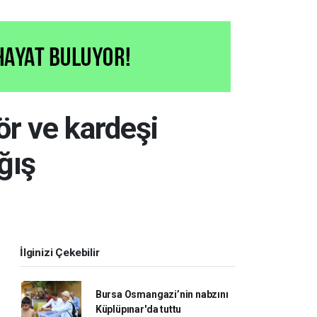
r ve kardeşi
ğış
İlginizi Çekebilir
Bursa Osmangazi’nin nabzını
Küplüpınar'da tuttu