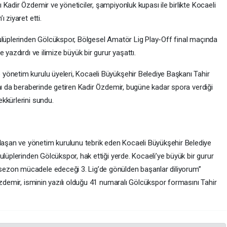
Kadir Özdemir ve yöneticiler, şampiyonluk kupası ile birlikte Kocaeli
 ziyaret etti.
ulüplerinden Gölcükspor, Bölgesel Amatör Lig Play-Off final maçında
 yazdırdı ve ilimize büyük bir gurur yaşattı.
yönetim kurulu üyeleri, Kocaeli Büyükşehir Belediye Başkanı Tahir
nı da beraberinde getiren Kadir Özdemir, bugüne kadar spora verdiği
kkürlerini sundu.
şan ve yönetim kurulunu tebrik eden Kocaeli Büyükşehir Belediye
ulüplerinden Gölcükspor, hak ettiği yerde. Kocaeli’ye büyük bir gurur
ezon mücadele edeceği 3. Lig’de gönülden başarılar diliyorum”
Özdemir, isminin yazılı olduğu 41 numaralı Gölcükspor formasını Tahir