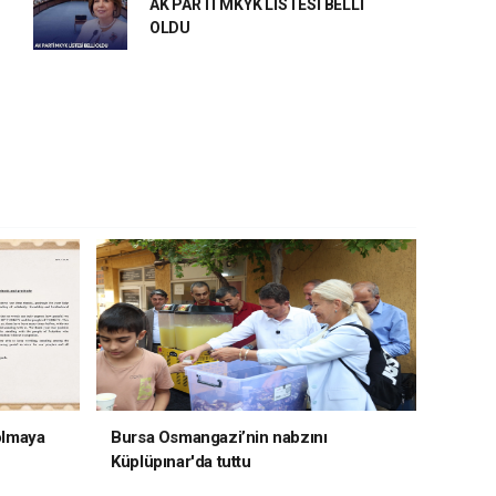
AK PARTİ MKYK LİSTESİ BELLİ
OLDU
 olmaya
Bursa Osmangazi’nin nabzını
Küplüpınar'da tuttu