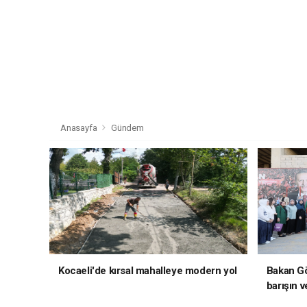
Anasayfa
Gündem
Kocaeli'de kırsal mahalleye modern yol
Bakan Gö
barışın v
hedefliy