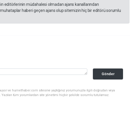
zin editörlerinin müdahalesi olmadan ajans kanallarından
 muhataplar haberi geçen ajans olup sitemizin hiç bir editörü sorumlu
Gönder
nuyor ve hurnethaber.com sitesine yaptığınız yorumunuzla ilgili doğrudan veya
. Yazılan tüm yorumlardan site yönetimi hiçbir şekilde sorumlu tutulamaz.