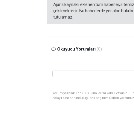
Ajans kaynaklı eklenen tüm haberler, sitemi
çekilmektedir. Bu haberlerde yer alan hukuki
tutulamaz.
Okuyucu Yorumları
(0)
Yorum yazarak Topluluk Kuralları’nı kabul etmiş bulu
dolaylı tüm sorumluluğu tek başınıza üstleniyorsunuz