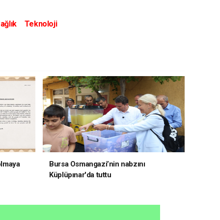
ağlık
Teknoloji
 olmaya
Bursa Osmangazi’nin nabzını
Küplüpınar'da tuttu