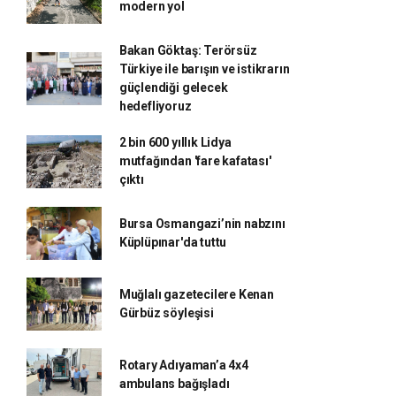
modern yol
Bakan Göktaş: Terörsüz
Türkiye ile barışın ve istikrarın
güçlendiği gelecek
hedefliyoruz
2 bin 600 yıllık Lidya
mutfağından 'fare kafatası'
çıktı
Bursa Osmangazi’nin nabzını
Küplüpınar'da tuttu
Muğlalı gazetecilere Kenan
Gürbüz söyleşisi
Rotary Adıyaman’a 4x4
ambulans bağışladı