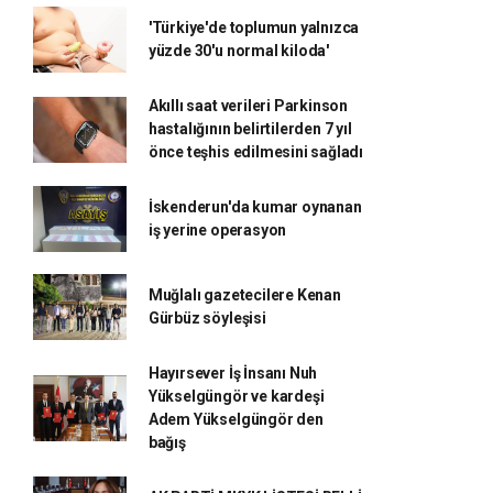
'Türkiye'de toplumun yalnızca
yüzde 30'u normal kiloda'
Akıllı saat verileri Parkinson
hastalığının belirtilerden 7 yıl
önce teşhis edilmesini sağladı
İskenderun'da kumar oynanan
iş yerine operasyon
Muğlalı gazetecilere Kenan
Gürbüz söyleşisi
Hayırsever İş İnsanı Nuh
Yükselgüngör ve kardeşi
Adem Yükselgüngör den
bağış