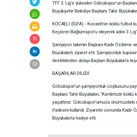
TFF 3. Lig’e yükselen Gölcükspor’un Başkanı 
Büyükşehir Belediye Başkanı Tahir Büyükakın’ı
KOCAELİ (İGFA) - Kocaeli’nin köklü futbol k
Keçiören Bağlumspor’u eleyerek adını 3. Lig’e
Şampiyon takımın Başkanı Kadir Özdemir ve 
Büyükakın’ı ziyaret etti. Şampiyonluk kupası
desteklerden dolayı Başkan Büyükakın’a teşe
BAŞARILAR DİLEDİ
Gölcükspor’un şampiyonluk coşkusunu payla
Başkanı Tahir Büyükakın, “Kentimizin köklü k
yaşattınız. Gölcükspor’umuza önümüzdeki s
ifadesini kullandı. Ziyaretin sonunda Kadir 
Büyükakın’a hediye etti.