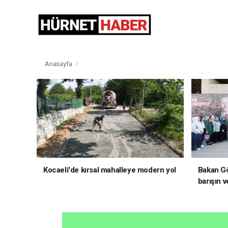
Anasayfa
Kocaeli'de kırsal mahalleye modern yol
Bakan Gö
barışın v
hedefliy