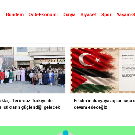
Gündem
Osb-Ekonomi
Dünya
Siyaset
Spor
Yaşam-S
Kripto Dünyası
Kültür-Sanat
Eğitim
ktaş: Terörsüz Türkiye ile
Filistin'in dünyaya açılan sesi
e istikrarın güçlendiği gelecek
devam edeceğiz
oruz