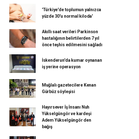
'Türkiye'de toplumun yalnızca
yüzde 30'u normal kiloda'
Akıllı saat verileri Parkinson
hastalığının belirtilerden 7 yıl
önce teşhis edilmesini sağladı
İskenderun'da kumar oynanan
iş yerine operasyon
Muğlalı gazetecilere Kenan
Gürbüz söyleşisi
Hayırsever İş İnsanı Nuh
Yükselgüngör ve kardeşi
Adem Yükselgüngör den
bağış