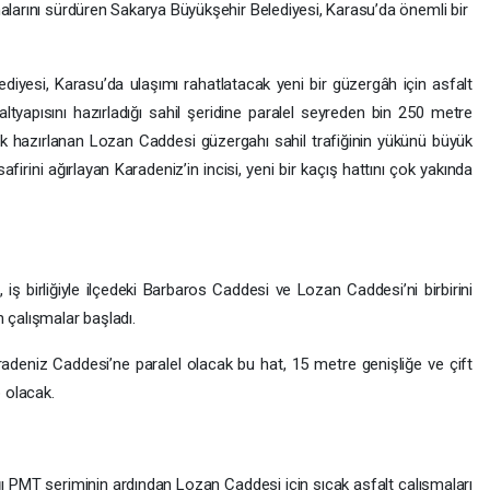
alarını sürdüren Sakarya Büyükşehir Belediyesi, Karasu’da önemli bir
yesi, Karasu’da ulaşımı rahatlatacak yeni bir güzergâh için asfalt
altyapısını hazırladığı sahil şeridine paralel seyreden bin 250 metre
arak hazırlanan Lozan Caddesi güzergahı sahil trafiğinin yükünü büyük
firini ağırlayan Karadeniz’in incisi, yeni bir kaçış hattını çok yakında
iş birliğiyle ilçedeki Barbaros Caddesi ve Lozan Caddesi’ni birbirini
 çalışmalar başladı.
radeniz Caddesi’ne paralel olacak bu hat, 15 metre genişliğe ve çift
p olacak.
ğı PMT seriminin ardından Lozan Caddesi için sıcak asfalt çalışmaları