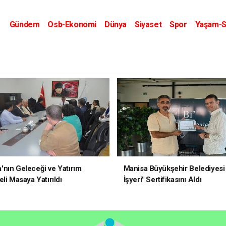
Gündem
Osb-Ekonomi
Dünya
Siyaset
Spor
Yaşam-S
Kripto Dünyası
Kültür-Sanat
Eğitim
nın Geleceği ve Yatırım
Manisa Büyükşehir Belediyesi 
li Masaya Yatırıldı
İşyeri" Sertifikasını Aldı