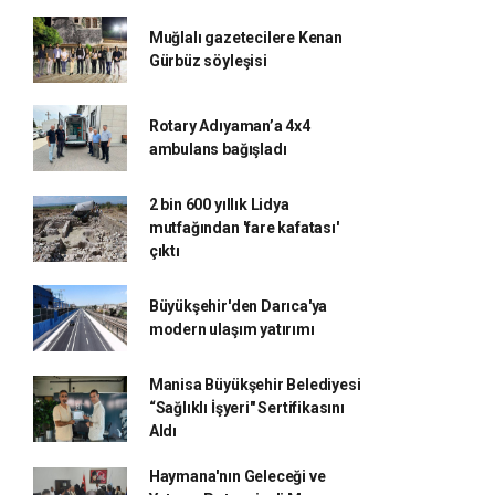
Muğlalı gazetecilere Kenan
Gürbüz söyleşisi
Rotary Adıyaman’a 4x4
ambulans bağışladı
2 bin 600 yıllık Lidya
mutfağından 'fare kafatası'
çıktı
Büyükşehir'den Darıca'ya
modern ulaşım yatırımı
Manisa Büyükşehir Belediyesi
“Sağlıklı İşyeri" Sertifikasını
Aldı
Haymana'nın Geleceği ve