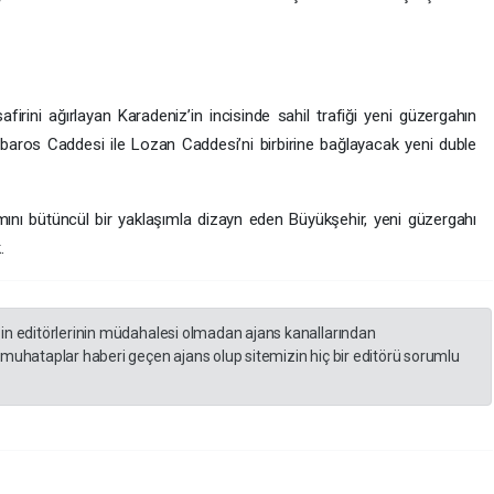
firini ağırlayan Karadeniz’in incisinde sahil trafiği yeni güzergahın
baros Caddesi ile Lozan Caddesi’ni birbirine bağlayacak yeni duble
ımını bütüncül bir yaklaşımla dizayn eden Büyükşehir, yeni güzergahı
.
zin editörlerinin müdahalesi olmadan ajans kanallarından
 muhataplar haberi geçen ajans olup sitemizin hiç bir editörü sorumlu