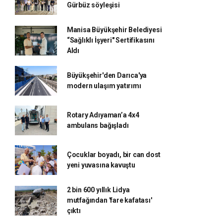
Gürbüz söyleşisi
Manisa Büyükşehir Belediyesi
“Sağlıklı İşyeri" Sertifikasını
Aldı
Büyükşehir'den Darıca'ya
modern ulaşım yatırımı
Rotary Adıyaman’a 4x4
ambulans bağışladı
Çocuklar boyadı, bir can dost
yeni yuvasına kavuştu
2 bin 600 yıllık Lidya
mutfağından 'fare kafatası'
çıktı