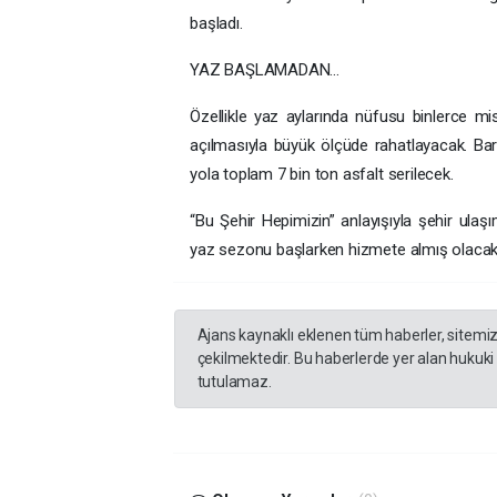
başladı.
YAZ BAŞLAMADAN…
Özellikle yaz aylarında nüfusu binlerce misa
açılmasıyla büyük ölçüde rahatlayacak. Bar
yola toplam 7 bin ton asfalt serilecek.
“Bu Şehir Hepimizin” anlayışıyla şehir ulaş
yaz sezonu başlarken hizmete almış olacak
Ajans kaynaklı eklenen tüm haberler, sitemi
çekilmektedir. Bu haberlerde yer alan hukuki
tutulamaz.