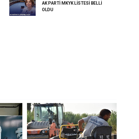
AK PARTİ MKYK LİSTESİ BELLİ
OLDU