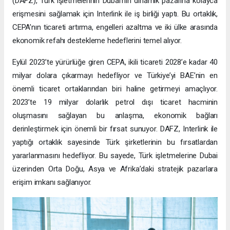
(DAFZ), Türk işletmelerinin Dubai’nin dinamik pazarına kolayca
erişmesini sağlamak için Interlink ile iş birliği yaptı. Bu ortaklık,
CEPA’nın ticareti artırma, engelleri azaltma ve iki ülke arasında
ekonomik refahı destekleme hedeflerini temel alıyor.
Eylül 2023’te yürürlüğe giren CEPA, ikili ticareti 2028’e kadar 40
milyar dolara çıkarmayı hedefliyor ve Türkiye’yi BAE’nin en
önemli ticaret ortaklarından biri haline getirmeyi amaçlıyor.
2023’te 19 milyar dolarlık petrol dışı ticaret hacminin
oluşmasını sağlayan bu anlaşma, ekonomik bağları
derinleştirmek için önemli bir fırsat sunuyor. DAFZ, Interlink ile
yaptığı ortaklık sayesinde Türk şirketlerinin bu fırsatlardan
yararlanmasını hedefliyor. Bu sayede, Türk işletmelerine Dubai
üzerinden Orta Doğu, Asya ve Afrika’daki stratejik pazarlara
erişim imkanı sağlanıyor.