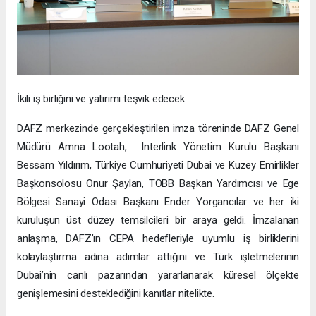
İkili iş birliğini ve yatırımı teşvik edecek
DAFZ merkezinde gerçekleştirilen imza töreninde DAFZ Genel
Müdürü Amna Lootah, Interlink Yönetim Kurulu Başkanı
Bessam Yıldırım, Türkiye Cumhuriyeti Dubai ve Kuzey Emirlikler
Başkonsolosu Onur Şaylan, TOBB Başkan Yardımcısı ve Ege
Bölgesi Sanayi Odası Başkanı Ender Yorgancılar ve her iki
kuruluşun üst düzey temsilcileri bir araya geldi. İmzalanan
anlaşma, DAFZ’ın CEPA hedefleriyle uyumlu iş birliklerini
kolaylaştırma adına adımlar attığını ve Türk işletmelerinin
Dubai’nin canlı pazarından yararlanarak küresel ölçekte
genişlemesini desteklediğini kanıtlar nitelikte.