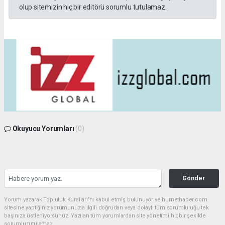
olup sitemizin hiç bir editörü sorumlu tutulamaz.
Okuyucu Yorumları
(0)
Gönder
Yorum yazarak Topluluk Kuralları’nı kabul etmiş bulunuyor ve hurnethaber.com
sitesine yaptığınız yorumunuzla ilgili doğrudan veya dolaylı tüm sorumluluğu tek
başınıza üstleniyorsunuz. Yazılan tüm yorumlardan site yönetimi hiçbir şekilde
sorumlu tutulamaz.