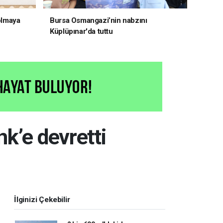
 olmaya
Bursa Osmangazi’nin nabzını
Küplüpınar'da tuttu
nk’e devretti
İlginizi Çekebilir