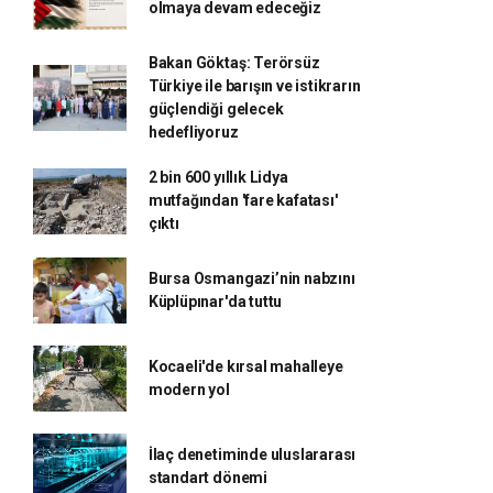
olmaya devam edeceğiz
Bakan Göktaş: Terörsüz
Türkiye ile barışın ve istikrarın
güçlendiği gelecek
hedefliyoruz
2 bin 600 yıllık Lidya
mutfağından 'fare kafatası'
çıktı
Bursa Osmangazi’nin nabzını
Küplüpınar'da tuttu
Kocaeli'de kırsal mahalleye
modern yol
İlaç denetiminde uluslararası
standart dönemi