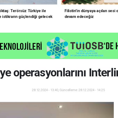
ktaş: Terörsüz Türkiye ile
Filistin'in dünyaya açılan sesi
e istikrarın güçlendiği gelecek
devam edeceğiz
oruz
e operasyonlarını Interli
28.12.2024 - 13:40, Güncelleme: 28.12.2024 - 14:25
Dünya