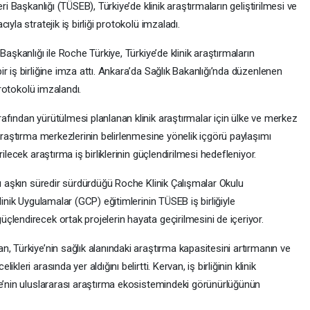
ri Başkanlığı (TÜSEB), Türkiye’de klinik araştırmaların geliştirilmesi ve
yla stratejik iş birliği protokolü imzaladı.
Başkanlığı ile Roche Türkiye, Türkiye’de klinik araştırmaların
r iş birliğine imza attı. Ankara’da Sağlık Bakanlığı’nda düzenlenen
protokolü imzalandı.
afından yürütülmesi planlanan klinik araştırmalar için ülke ve merkez
 araştırma merkezlerinin belirlenmesine yönelik içgörü paylaşımı
ilecek araştırma iş birliklerinin güçlendirilmesi hedefleniyor.
lı aşkın süredir sürdürdüğü Roche Klinik Çalışmalar Okulu
linik Uygulamalar (GCP) eğitimlerinin TÜSEB iş birliğiyle
lendirecek ortak projelerin hayata geçirilmesini de içeriyor.
, Türkiye’nin sağlık alanındaki araştırma kapasitesini artırmanın ve
leri arasında yer aldığını belirtti. Kervan, iş birliğinin klinik
ye’nin uluslararası araştırma ekosistemindeki görünürlüğünün