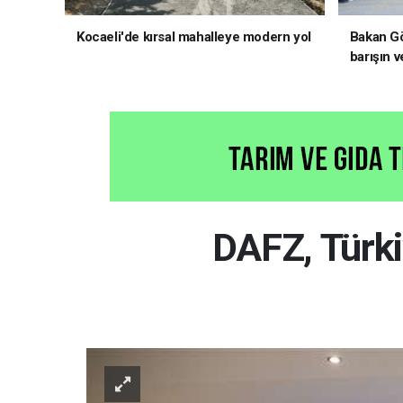
Kocaeli'de kırsal mahalleye modern yol
Bakan Gö
barışın v
hedefliy
DAFZ, Türkiy