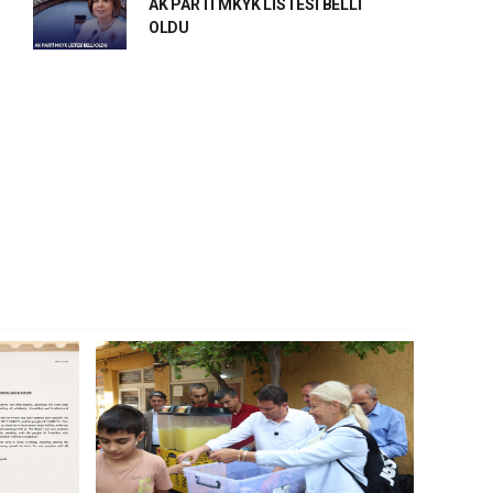
AK PARTİ MKYK LİSTESİ BELLİ
OLDU