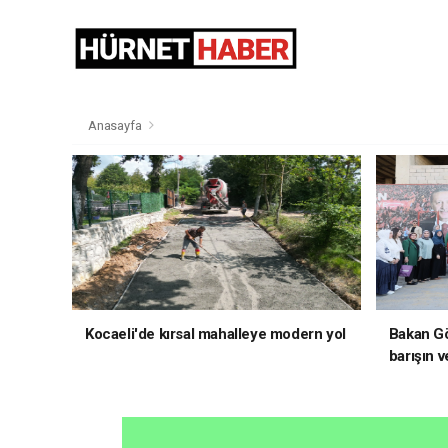
Anasayfa
Kocaeli'de kırsal mahalleye modern yol
Bakan Gö
barışın v
hedefliy