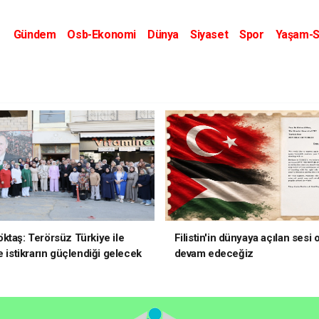
Gündem
Osb-Ekonomi
Dünya
Siyaset
Spor
Yaşam-S
Kripto Dünyası
Kültür-Sanat
Eğitim
ktaş: Terörsüz Türkiye ile
Filistin'in dünyaya açılan sesi
e istikrarın güçlendiği gelecek
devam edeceğiz
oruz