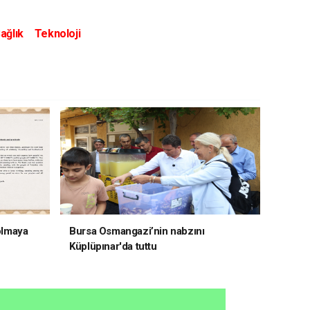
ağlık
Teknoloji
 olmaya
Bursa Osmangazi’nin nabzını
Küplüpınar'da tuttu