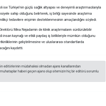
 ise Türkiye’nin güçlü sağlık altyapısı ve deneyimli araştırmacılarıyla
nsiyele sahip olduğunu belirterek, iş birliği sayesinde araştırma
enilikçi tedavilere erişimin desteklenmesinin amaçlandığını söyledi.
irektörü Mina Nejadamin de klinik araştırmaların sürdürülebilir
kli insan kaynağı ve etkili paydaş iş birlikleriyle mümkün olduğunu
inliklerinin geliştirilmesine ve uluslararası standartlarda
cağını kaydetti.
zin editörlerinin müdahalesi olmadan ajans kanallarından
 muhataplar haberi geçen ajans olup sitemizin hiç bir editörü sorumlu