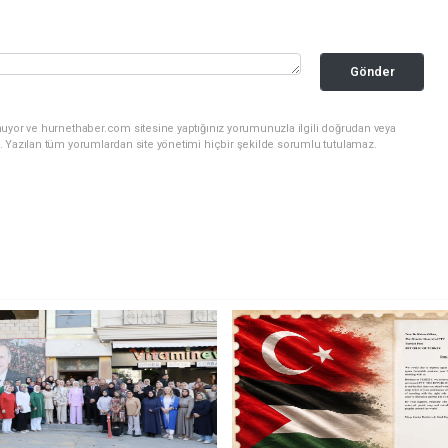
Gönder
nuyor ve hurnethaber.com sitesine yaptığınız yorumunuzla ilgili doğrudan veya
. Yazılan tüm yorumlardan site yönetimi hiçbir şekilde sorumlu tutulamaz.