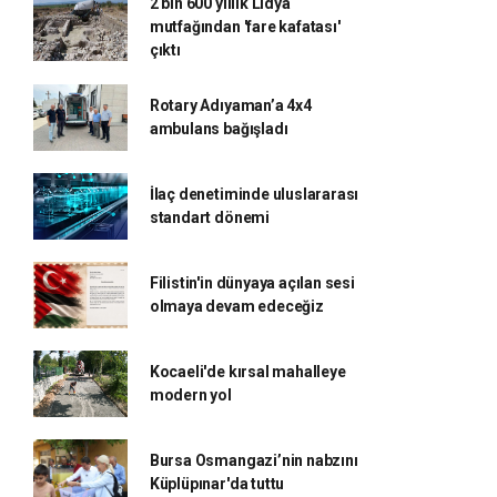
2 bin 600 yıllık Lidya
mutfağından 'fare kafatası'
çıktı
Rotary Adıyaman’a 4x4
ambulans bağışladı
İlaç denetiminde uluslararası
standart dönemi
Filistin'in dünyaya açılan sesi
olmaya devam edeceğiz
Kocaeli'de kırsal mahalleye
modern yol
Bursa Osmangazi’nin nabzını
Küplüpınar'da tuttu