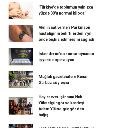
'Türkiye'de toplumun yalnızca
yüzde 30'u normal kiloda'
Akıllı saat verileri Parkinson
hastalığının belirtilerden 7 yıl
önce teşhis edilmesini sağladı
İskenderun'da kumar oynanan
iş yerine operasyon
Muğlalı gazetecilere Kenan
Gürbüz söyleşisi
Hayırsever İş İnsanı Nuh
Yükselgüngör ve kardeşi
Adem Yükselgüngör den
bağış