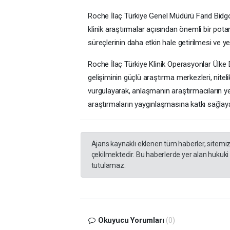
Roche İlaç Türkiye Genel Müdürü Farid Bidgoli
klinik araştırmalar açısından önemli bir pota
süreçlerinin daha etkin hale getirilmesi ve y
Roche İlaç Türkiye Klinik Operasyonlar Ülke D
gelişiminin güçlü araştırma merkezleri, niteli
vurgulayarak, anlaşmanın araştırmacıların yetk
araştırmaların yaygınlaşmasına katkı sağlaya
Ajans kaynaklı eklenen tüm haberler, sitemi
çekilmektedir. Bu haberlerde yer alan hukuki
tutulamaz.
Okuyucu Yorumları
(0)