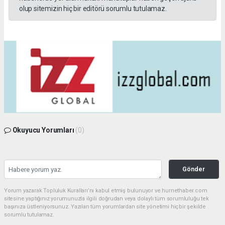
olup sitemizin hiç bir editörü sorumlu tutulamaz.
Okuyucu Yorumları
(0)
Gönder
Yorum yazarak Topluluk Kuralları’nı kabul etmiş bulunuyor ve hurnethaber.com
sitesine yaptığınız yorumunuzla ilgili doğrudan veya dolaylı tüm sorumluluğu tek
başınıza üstleniyorsunuz. Yazılan tüm yorumlardan site yönetimi hiçbir şekilde
sorumlu tutulamaz.