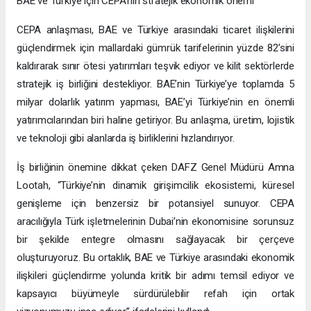
BAE ve Türkiye için CEPA’nın stratejik ekonomik önemi
CEPA anlaşması, BAE ve Türkiye arasındaki ticaret ilişkilerini
güçlendirmek için mallardaki gümrük tarifelerinin yüzde 82’sini
kaldırarak sınır ötesi yatırımları teşvik ediyor ve kilit sektörlerde
stratejik iş birliğini destekliyor. BAE’nin Türkiye’ye toplamda 5
milyar dolarlık yatırım yapması, BAE’yi Türkiye’nin en önemli
yatırımcılarından biri haline getiriyor. Bu anlaşma, üretim, lojistik
ve teknoloji gibi alanlarda iş birliklerini hızlandırıyor.
İş birliğinin önemine dikkat çeken DAFZ Genel Müdürü Amna
Lootah, “Türkiye’nin dinamik girişimcilik ekosistemi, küresel
genişleme için benzersiz bir potansiyel sunuyor. CEPA
aracılığıyla Türk işletmelerinin Dubai’nin ekonomisine sorunsuz
bir şekilde entegre olmasını sağlayacak bir çerçeve
oluşturuyoruz. Bu ortaklık, BAE ve Türkiye arasındaki ekonomik
ilişkileri güçlendirme yolunda kritik bir adımı temsil ediyor ve
kapsayıcı büyümeyle sürdürülebilir refah için ortak