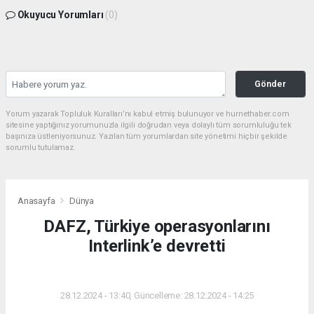
Okuyucu Yorumları
(0)
Gönder
Yorum yazarak Topluluk Kuralları’nı kabul etmiş bulunuyor ve hurnethaber.com
sitesine yaptığınız yorumunuzla ilgili doğrudan veya dolaylı tüm sorumluluğu tek
başınıza üstleniyorsunuz. Yazılan tüm yorumlardan site yönetimi hiçbir şekilde
sorumlu tutulamaz.
Anasayfa
Dünya
DAFZ, Türkiye operasyonlarını
Interlink’e devretti
DÜNYA
28.12.2024 - 13:40, Güncelleme: 28.12.2024 - 14:25