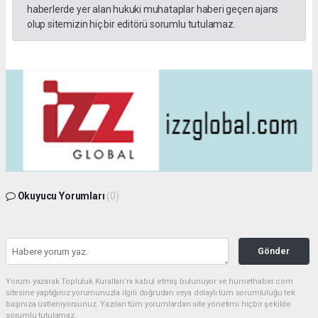
haberlerde yer alan hukuki muhataplar haberi geçen ajans
olup sitemizin hiç bir editörü sorumlu tutulamaz.
Okuyucu Yorumları
(0)
Gönder
Yorum yazarak Topluluk Kuralları’nı kabul etmiş bulunuyor ve hurnethaber.com
sitesine yaptığınız yorumunuzla ilgili doğrudan veya dolaylı tüm sorumluluğu tek
başınıza üstleniyorsunuz. Yazılan tüm yorumlardan site yönetimi hiçbir şekilde
sorumlu tutulamaz.