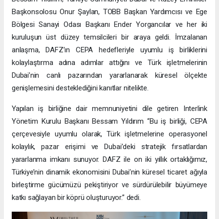
Başkonsolosu Onur Şaylan, TOBB Başkan Yardımcısı ve Ege
Bölgesi Sanayi Odası Başkanı Ender Yorgancılar ve her iki
kuruluşun üst düzey temsilcileri bir araya geldi. İmzalanan
anlaşma, DAFZ’ın CEPA hedefleriyle uyumlu iş birliklerini
kolaylaştırma adına adımlar attığını ve Türk işletmelerinin
Dubai’nin canlı pazarından yararlanarak küresel ölçekte
genişlemesini desteklediğini kanıtlar nitelikte.
Yapılan iş birliğine dair memnuniyetini dile getiren Interlink
Yönetim Kurulu Başkanı Bessam Yıldırım “Bu iş birliği, CEPA
çerçevesiyle uyumlu olarak, Türk işletmelerine operasyonel
kolaylık, pazar erişimi ve Dubai’deki stratejik fırsatlardan
yararlanma imkanı sunuyor. DAFZ ile on iki yıllık ortaklığımız,
Türkiye’nin dinamik ekonomisini Dubai’nin küresel ticaret ağıyla
birleştirme gücümüzü pekiştiriyor ve sürdürülebilir büyümeye
katkı sağlayan bir köprü oluşturuyor.” dedi.