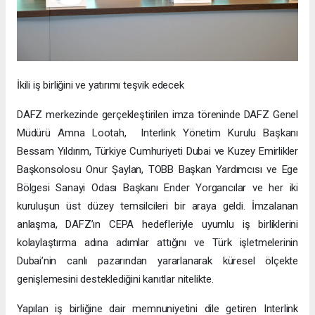
İkili iş birliğini ve yatırımı teşvik edecek
DAFZ merkezinde gerçekleştirilen imza töreninde DAFZ Genel
Müdürü Amna Lootah, Interlink Yönetim Kurulu Başkanı
Bessam Yıldırım, Türkiye Cumhuriyeti Dubai ve Kuzey Emirlikler
Başkonsolosu Onur Şaylan, TOBB Başkan Yardımcısı ve Ege
Bölgesi Sanayi Odası Başkanı Ender Yorgancılar ve her iki
kuruluşun üst düzey temsilcileri bir araya geldi. İmzalanan
anlaşma, DAFZ’ın CEPA hedefleriyle uyumlu iş birliklerini
kolaylaştırma adına adımlar attığını ve Türk işletmelerinin
Dubai’nin canlı pazarından yararlanarak küresel ölçekte
genişlemesini desteklediğini kanıtlar nitelikte.
Yapılan iş birliğine dair memnuniyetini dile getiren Interlink