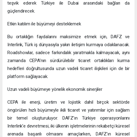
teşvik ederek Türkiye ile Dubai arasındaki bağları da
güçlendirecek.
Etkin katılım ile büyümeyi desteklemek
Bu ortaklığın faydalarını maksimize etmek için, DAFZ ve
Interlink, Türk iş dünyasıyla yakın iletişim kurmaya odaklanacak.
Roadshowlar, sadece farkındalık yaratmakla kalmayacak, aynı
zamanda CEPA’nın sürdürülebilir ticaret ortaklıkları kurma
hedefleri doğrultusunda uzun vadeli ticaret ilişkileri için de bir
platform sağlayacak.
Uzun vadeli büyümeye yönelik ekonomik sinerjiler
CEPA ile enerji, üretim ve lojistik dahil birçok sektörde
öngörülen hızlı büyümeyle ikili ticaret ve yatırımlar için sağlam
bir temel oluşturuluyor. DAFZ’ın Türkiye operasyonlarını
Interlink’e devretmesi, iki ülkenin işletmelerinin rekabetçi küresel
arenada başarılı olmasını amaçlarken, DAFZ’ın küresel