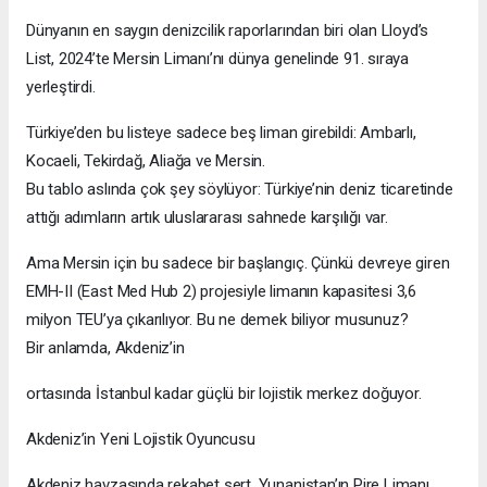
Dünyanın en saygın denizcilik raporlarından biri olan Lloyd’s
List, 2024’te Mersin Limanı’nı dünya genelinde 91. sıraya
yerleştirdi.
Türkiye’den bu listeye sadece beş liman girebildi: Ambarlı,
Kocaeli, Tekirdağ, Aliağa ve Mersin.
Bu tablo aslında çok şey söylüyor: Türkiye’nin deniz ticaretinde
attığı adımların artık uluslararası sahnede karşılığı var.
Ama Mersin için bu sadece bir başlangıç. Çünkü devreye giren
EMH-II (East Med Hub 2) projesiyle limanın kapasitesi 3,6
milyon TEU’ya çıkarılıyor. Bu ne demek biliyor musunuz?
Bir anlamda, Akdeniz’in
ortasında İstanbul kadar güçlü bir lojistik merkez doğuyor.
Akdeniz’in Yeni Lojistik Oyuncusu
Akdeniz havzasında rekabet sert. Yunanistan’ın Pire Limanı,