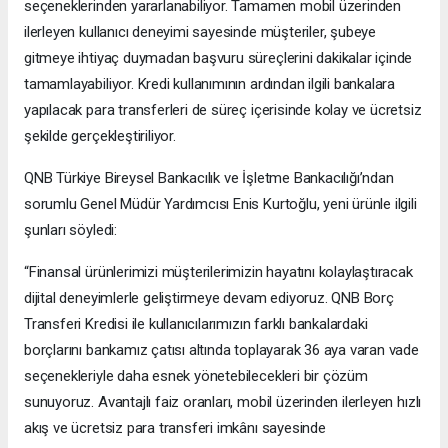
seçeneklerinden yararlanabiliyor. Tamamen mobil üzerinden
ilerleyen kullanıcı deneyimi sayesinde müşteriler, şubeye
gitmeye ihtiyaç duymadan başvuru süreçlerini dakikalar içinde
tamamlayabiliyor. Kredi kullanımının ardından ilgili bankalara
yapılacak para transferleri de süreç içerisinde kolay ve ücretsiz
şekilde gerçekleştiriliyor.
QNB Türkiye Bireysel Bankacılık ve İşletme Bankacılığı’ndan
sorumlu Genel Müdür Yardımcısı Enis Kurtoğlu, yeni ürünle ilgili
şunları söyledi:
“Finansal ürünlerimizi müşterilerimizin hayatını kolaylaştıracak
dijital deneyimlerle geliştirmeye devam ediyoruz. QNB Borç
Transferi Kredisi ile kullanıcılarımızın farklı bankalardaki
borçlarını bankamız çatısı altında toplayarak 36 aya varan vade
seçenekleriyle daha esnek yönetebilecekleri bir çözüm
sunuyoruz. Avantajlı faiz oranları, mobil üzerinden ilerleyen hızlı
akış ve ücretsiz para transferi imkânı sayesinde