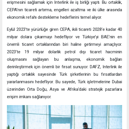
erişmesini sağlamak için Interlink ile iş birliği yaptı. Bu ortaklık,
CEPA’nın ticareti artırma, engelleri azaltma ve iki ülke arasında
ekonomik refahı destekleme hedeflerini temel alıyor.
Eylül 2023’te yürürlüğe giren CEPA, ikili ticareti 2028’e kadar 40
milyar dolara çıkarmayı hedefliyor ve Türkiye’yi BAE’nin en
önemli ticaret ortaklarından biri haline getirmeyi amaçlıyor.
2023’te 19 milyar dolarlık petrol dışı ticaret hacminin
oluşmasını sağlayan bu anlaşma, ekonomik bağları
derinleştirmek için önemli bir fırsat sunuyor. DAFZ, Interlink ile
yaptığı ortaklık sayesinde Türk şirketlerinin bu fırsatlardan
yararlanmasını hedefliyor. Bu sayede, Türk işletmelerine Dubai
üzerinden Orta Doğu, Asya ve Afrika’daki stratejik pazarlara
erişim imkanı sağlanıyor.