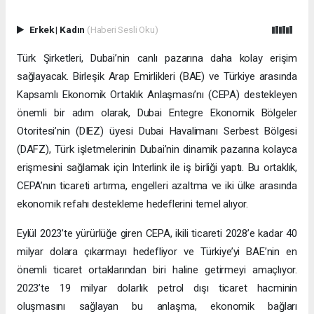
Erkek
|
Kadın
(Haberi Sesli Oku)
Türk Şirketleri, Dubai’nin canlı pazarına daha kolay erişim
sağlayacak. Birleşik Arap Emirlikleri (BAE) ve Türkiye arasında
Kapsamlı Ekonomik Ortaklık Anlaşması’nı (CEPA) destekleyen
önemli bir adım olarak, Dubai Entegre Ekonomik Bölgeler
Otoritesi’nin (DIEZ) üyesi Dubai Havalimanı Serbest Bölgesi
(DAFZ), Türk işletmelerinin Dubai’nin dinamik pazarına kolayca
erişmesini sağlamak için Interlink ile iş birliği yaptı. Bu ortaklık,
CEPA’nın ticareti artırma, engelleri azaltma ve iki ülke arasında
ekonomik refahı destekleme hedeflerini temel alıyor.
Eylül 2023’te yürürlüğe giren CEPA, ikili ticareti 2028’e kadar 40
milyar dolara çıkarmayı hedefliyor ve Türkiye’yi BAE’nin en
önemli ticaret ortaklarından biri haline getirmeyi amaçlıyor.
2023’te 19 milyar dolarlık petrol dışı ticaret hacminin
oluşmasını sağlayan bu anlaşma, ekonomik bağları