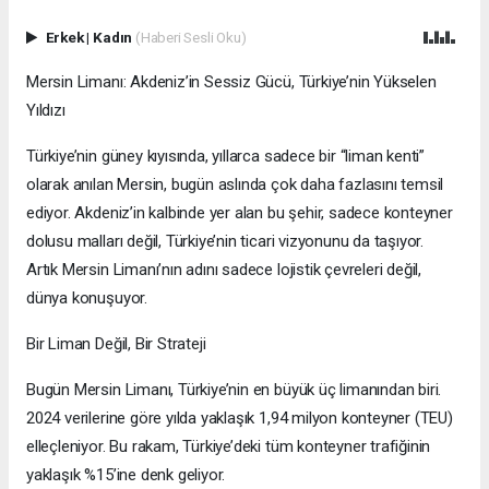
Erkek
|
Kadın
(Haberi Sesli Oku)
Mersin Limanı: Akdeniz’in Sessiz Gücü, Türkiye’nin Yükselen
Yıldızı
Türkiye’nin güney kıyısında, yıllarca sadece bir “liman kenti”
olarak anılan Mersin, bugün aslında çok daha fazlasını temsil
ediyor. Akdeniz’in kalbinde yer alan bu şehir, sadece konteyner
dolusu malları değil, Türkiye’nin ticari vizyonunu da taşıyor.
Artık Mersin Limanı’nın adını sadece lojistik çevreleri değil,
dünya konuşuyor.
Bir Liman Değil, Bir Strateji
Bugün Mersin Limanı, Türkiye’nin en büyük üç limanından biri.
2024 verilerine göre yılda yaklaşık 1,94 milyon konteyner (TEU)
elleçleniyor. Bu rakam, Türkiye’deki tüm konteyner trafiğinin
yaklaşık %15’ine denk geliyor.