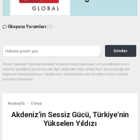
Okuyucu Yorumları
(0)
Gönder
Yorum yazarak Topluluk Kuralları’nı kabul etmiş bulunuyor ve hurnethaber.com
sitesine yaptığınız yorumunuzla ilgili doğrudan veya dolaylı tüm sorumluluğu tek
başınıza üstleniyorsunuz. Yazılan tüm yorumlardan site yönetimi hiçbir şekilde
sorumlu tutulamaz.
Anasayfa
Dünya
Akdeniz’in Sessiz Gücü, Türkiye’nin
Yükselen Yıldızı
DÜNYA