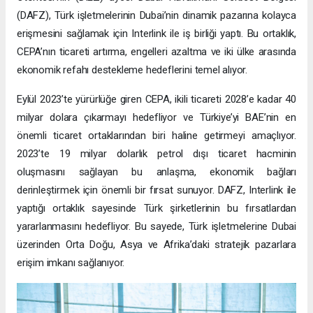
(DAFZ), Türk işletmelerinin Dubai’nin dinamik pazarına kolayca
erişmesini sağlamak için Interlink ile iş birliği yaptı. Bu ortaklık,
CEPA’nın ticareti artırma, engelleri azaltma ve iki ülke arasında
ekonomik refahı destekleme hedeflerini temel alıyor.
Eylül 2023’te yürürlüğe giren CEPA, ikili ticareti 2028’e kadar 40
milyar dolara çıkarmayı hedefliyor ve Türkiye’yi BAE’nin en
önemli ticaret ortaklarından biri haline getirmeyi amaçlıyor.
2023’te 19 milyar dolarlık petrol dışı ticaret hacminin
oluşmasını sağlayan bu anlaşma, ekonomik bağları
derinleştirmek için önemli bir fırsat sunuyor. DAFZ, Interlink ile
yaptığı ortaklık sayesinde Türk şirketlerinin bu fırsatlardan
yararlanmasını hedefliyor. Bu sayede, Türk işletmelerine Dubai
üzerinden Orta Doğu, Asya ve Afrika’daki stratejik pazarlara
erişim imkanı sağlanıyor.