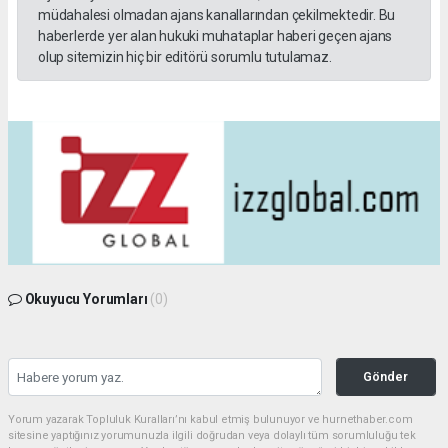
müdahalesi olmadan ajans kanallarından çekilmektedir. Bu
haberlerde yer alan hukuki muhataplar haberi geçen ajans
olup sitemizin hiç bir editörü sorumlu tutulamaz.
Okuyucu Yorumları
(0)
Gönder
Yorum yazarak Topluluk Kuralları’nı kabul etmiş bulunuyor ve hurnethaber.com
sitesine yaptığınız yorumunuzla ilgili doğrudan veya dolaylı tüm sorumluluğu tek