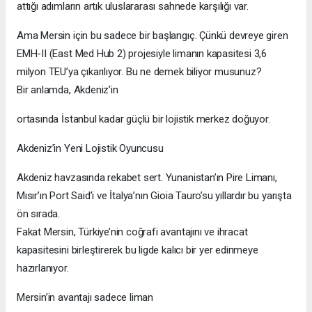
attığı adımların artık uluslararası sahnede karşılığı var.
Ama Mersin için bu sadece bir başlangıç. Çünkü devreye giren
EMH-II (East Med Hub 2) projesiyle limanın kapasitesi 3,6
milyon TEU’ya çıkarılıyor. Bu ne demek biliyor musunuz?
Bir anlamda, Akdeniz’in
ortasında İstanbul kadar güçlü bir lojistik merkez doğuyor.
Akdeniz’in Yeni Lojistik Oyuncusu
Akdeniz havzasında rekabet sert. Yunanistan’ın Pire Limanı,
Mısır’ın Port Said’i ve İtalya’nın Gioia Tauro’su yıllardır bu yarışta
ön sırada.
Fakat Mersin, Türkiye’nin coğrafi avantajını ve ihracat
kapasitesini birleştirerek bu ligde kalıcı bir yer edinmeye
hazırlanıyor.
Mersin’in avantajı sadece liman