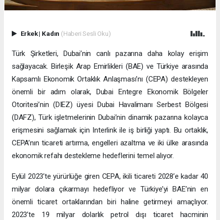
Erkek
|
Kadın
(Haberi Sesli Oku)
Türk Şirketleri, Dubai’nin canlı pazarına daha kolay erişim
sağlayacak. Birleşik Arap Emirlikleri (BAE) ve Türkiye arasında
Kapsamlı Ekonomik Ortaklık Anlaşması’nı (CEPA) destekleyen
önemli bir adım olarak, Dubai Entegre Ekonomik Bölgeler
Otoritesi’nin (DIEZ) üyesi Dubai Havalimanı Serbest Bölgesi
(DAFZ), Türk işletmelerinin Dubai’nin dinamik pazarına kolayca
erişmesini sağlamak için Interlink ile iş birliği yaptı. Bu ortaklık,
CEPA’nın ticareti artırma, engelleri azaltma ve iki ülke arasında
ekonomik refahı destekleme hedeflerini temel alıyor.
Eylül 2023’te yürürlüğe giren CEPA, ikili ticareti 2028’e kadar 40
milyar dolara çıkarmayı hedefliyor ve Türkiye’yi BAE’nin en
önemli ticaret ortaklarından biri haline getirmeyi amaçlıyor.
2023’te 19 milyar dolarlık petrol dışı ticaret hacminin