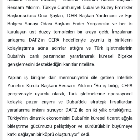
Bessam Yıldırım, Türkiye Cumhuriyeti Dubai ve Kuzey Emirlikler
Başkonsolosu Onur Şaylan, TOBB Başkan Yardımcısı ve Ege
Bölgesi Sanayi Odası Başkanı Ender Yorgancılar ve her iki
kuruluşun üst düzey temsilcileri bir araya geldi. İmzalanan
anlaşma, DAFZ’ın CEPA hedefleriyle uyumlu iş birliklerini
kolaylaştırma adına adımlar attığını ve Türk işletmelerinin
Dubai’nin canlı pazarından yararlanarak küresel ölçekte
genişlemesini desteklediğini kanıtlar nitelikte.
Yapılan iş birliğine dair memnuniyetini dile getiren Interlink
Yönetim Kurulu Başkanı Bessam Yıldırım “Bu iş birliği, CEPA
çerçevesiyle uyumlu olarak, Türk işletmelerine operasyonel
kolaylık, pazar erişimi ve Dubai’deki stratejik fırsatlardan
yararlanma imkanı sunuyor. DAFZ ile on iki yıllık ortaklığımız,
Türkiye’nin dinamik ekonomisini Dubai’nin küresel ticaret ağıyla
birleştirme gücümüzü pekiştiriyor ve sürdürülebilir büyümeye
katkı sağlayan bir köprü oluşturuyor.” dedi.