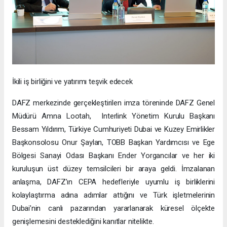
İkili iş birliğini ve yatırımı teşvik edecek
DAFZ merkezinde gerçekleştirilen imza töreninde DAFZ Genel
Müdürü Amna Lootah, Interlink Yönetim Kurulu Başkanı
Bessam Yıldırım, Türkiye Cumhuriyeti Dubai ve Kuzey Emirlikler
Başkonsolosu Onur Şaylan, TOBB Başkan Yardımcısı ve Ege
Bölgesi Sanayi Odası Başkanı Ender Yorgancılar ve her iki
kuruluşun üst düzey temsilcileri bir araya geldi. İmzalanan
anlaşma, DAFZ’ın CEPA hedefleriyle uyumlu iş birliklerini
kolaylaştırma adına adımlar attığını ve Türk işletmelerinin
Dubai’nin canlı pazarından yararlanarak küresel ölçekte
genişlemesini desteklediğini kanıtlar nitelikte.