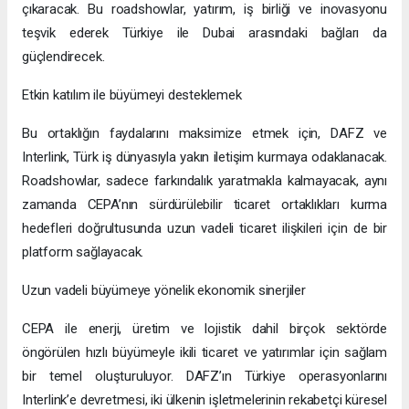
çıkaracak. Bu roadshowlar, yatırım, iş birliği ve inovasyonu
teşvik ederek Türkiye ile Dubai arasındaki bağları da
güçlendirecek.
Etkin katılım ile büyümeyi desteklemek
Bu ortaklığın faydalarını maksimize etmek için, DAFZ ve
Interlink, Türk iş dünyasıyla yakın iletişim kurmaya odaklanacak.
Roadshowlar, sadece farkındalık yaratmakla kalmayacak, aynı
zamanda CEPA’nın sürdürülebilir ticaret ortaklıkları kurma
hedefleri doğrultusunda uzun vadeli ticaret ilişkileri için de bir
platform sağlayacak.
Uzun vadeli büyümeye yönelik ekonomik sinerjiler
CEPA ile enerji, üretim ve lojistik dahil birçok sektörde
öngörülen hızlı büyümeyle ikili ticaret ve yatırımlar için sağlam
bir temel oluşturuluyor. DAFZ’ın Türkiye operasyonlarını
Interlink’e devretmesi, iki ülkenin işletmelerinin rekabetçi küresel