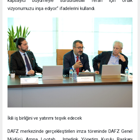
kapsayıcı büyümeyle sürdürülebilir refah için ortak
vizyonumuzu inşa ediyor.” ifadelerini kullandı.
İkili iş birliğini ve yatırımı teşvik edecek
DAFZ merkezinde gerçekleştirilen imza töreninde DAFZ Genel
Müdürü Amna Lootah, Interlink Yönetim Kurulu Başkanı