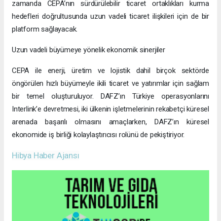
zamanda CEPA’nın sürdürülebilir ticaret ortaklıkları kurma
hedefleri doğrultusunda uzun vadeli ticaret ilişkileri için de bir
platform sağlayacak.
Uzun vadeli büyümeye yönelik ekonomik sinerjiler
CEPA ile enerji, üretim ve lojistik dahil birçok sektörde
öngörülen hızlı büyümeyle ikili ticaret ve yatırımlar için sağlam
bir temel oluşturuluyor. DAFZ’ın Türkiye operasyonlarını
Interlink’e devretmesi, iki ülkenin işletmelerinin rekabetçi küresel
arenada başarılı olmasını amaçlarken, DAFZ’ın küresel
ekonomide iş birliği kolaylaştırıcısı rolünü de pekiştiriyor.
Hibya Haber Ajansı