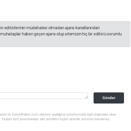
zin editörlerinin müdahalesi olmadan ajans kanallarından
 muhataplar haberi geçen ajans olup sitemizin hiç bir editörü sorumlu
Gönder
nuyor ve hurnethaber.com sitesine yaptığınız yorumunuzla ilgili doğrudan veya
. Yazılan tüm yorumlardan site yönetimi hiçbir şekilde sorumlu tutulamaz.