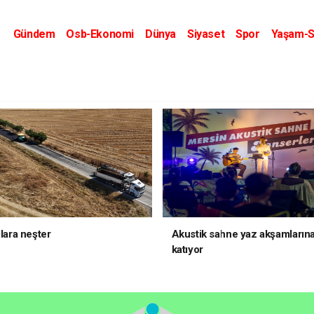
Gündem
Osb-Ekonomi
Dünya
Siyaset
Spor
Yaşam-S
Kripto Dünyası
Kültür-Sanat
Eğitim
llara neşter
Akustik sahne yaz akşamlarına
katıyor