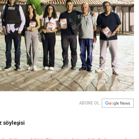
ABONE OL
 söyleşisi