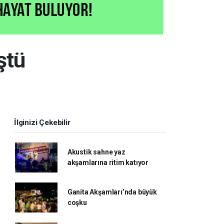
ştü
İlginizi Çekebilir
Akustik sahne yaz
akşamlarına ritim katıyor
Ganita Akşamları’nda büyük
coşku