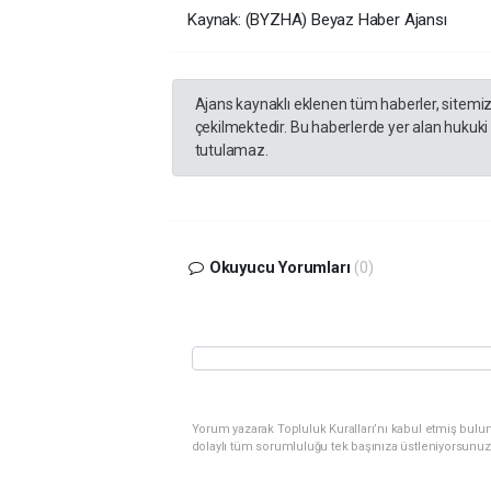
Kaynak: (BYZHA) Beyaz Haber Ajansı
Ajans kaynaklı eklenen tüm haberler, sitemi
çekilmektedir. Bu haberlerde yer alan hukuki
tutulamaz.
Okuyucu Yorumları
(0)
Yorum yazarak Topluluk Kuralları’nı kabul etmiş bulu
dolaylı tüm sorumluluğu tek başınıza üstleniyorsunuz