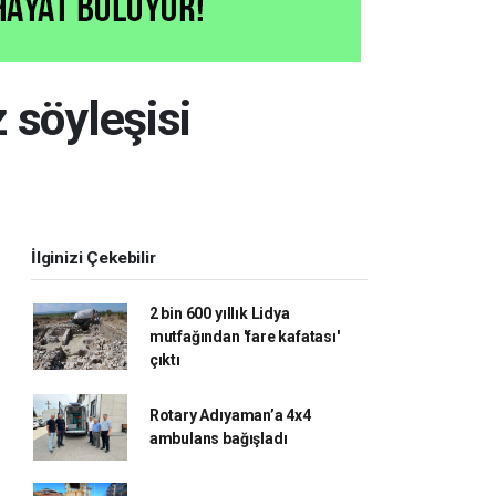
 söyleşisi
İlginizi Çekebilir
2 bin 600 yıllık Lidya
mutfağından 'fare kafatası'
çıktı
Rotary Adıyaman’a 4x4
ambulans bağışladı