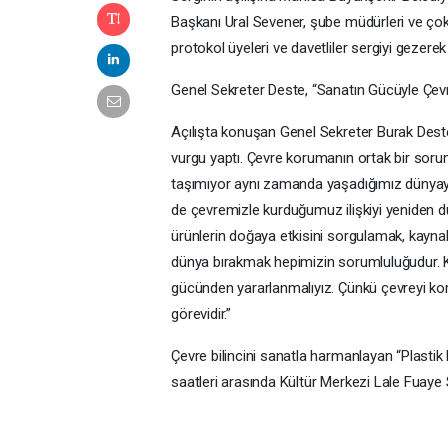
Başkanı Ural Sevener, şube müdürleri ve çok 
protokol üyeleri ve davetliler sergiyi gezerek
Genel Sekreter Deste, “Sanatın Gücüyle Çevre
Açılışta konuşan Genel Sekreter Burak Deste
vurgu yaptı. Çevre korumanın ortak bir sorum
taşımıyor aynı zamanda yaşadığımız dünyaya 
de çevremizle kurduğumuz ilişkiyi yeniden 
ürünlerin doğaya etkisini sorgulamak, kaynakl
dünya bırakmak hepimizin sorumluluğudur. K
gücünden yararlanmalıyız. Çünkü çevreyi ko
görevidir.”
Çevre bilincini sanatla harmanlayan “Plastik
saatleri arasında Kültür Merkezi Lale Fuaye 