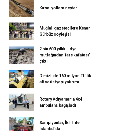
Kırsal yollara neşter
Muğlalı gazetecilere Kenan
Gürbüz söyleşisi
2 bin 600 yıllık Lidya
mutfağından 'fare kafatası'
çıktı
Denizli'de 160 milyon TL’lik
alt ve üstyapı yatırımı
Rotary Adıyaman’a 4x4
ambulans bağışladı
Şampiyonlar, İETT ile
İstanbul’da