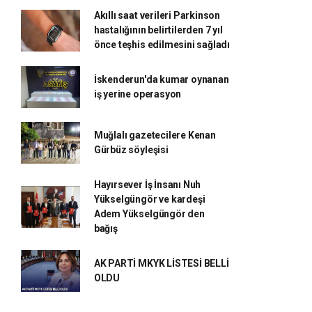
Akıllı saat verileri Parkinson
hastalığının belirtilerden 7 yıl
önce teşhis edilmesini sağladı
İskenderun'da kumar oynanan
iş yerine operasyon
Muğlalı gazetecilere Kenan
Gürbüz söyleşisi
Hayırsever İş İnsanı Nuh
Yükselgüngör ve kardeşi
Adem Yükselgüngör den
bağış
AK PARTİ MKYK LİSTESİ BELLİ
OLDU