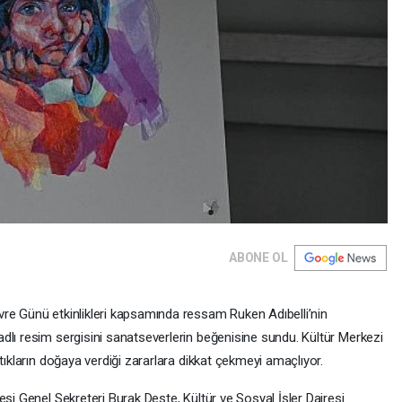
ABONE OL
re Günü etkinlikleri kapsamında ressam Ruken Adıbelli’nin
dlı resim sergisini sanatseverlerin beğenisine sundu. Kültür Merkezi
tıkların doğaya verdiği zararlara dikkat çekmeyi amaçlıyor.
esi Genel Sekreteri Burak Deste, Kültür ve Sosyal İşler Dairesi