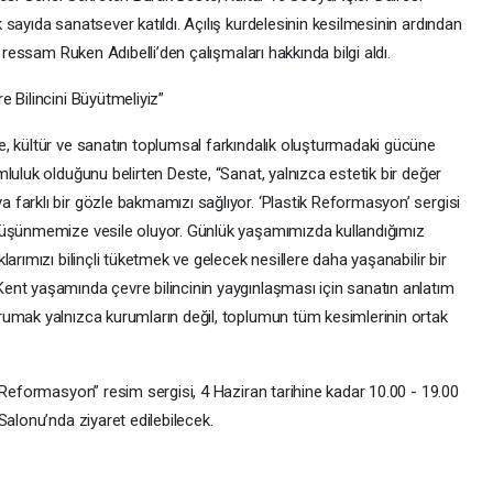
sayıda sanatsever katıldı. Açılış kurdelesinin kesilmesinin ardından
 ressam Ruken Adıbelli’den çalışmaları hakkında bilgi aldı.
 Bilincini Büyütmeliyiz”
, kültür ve sanatın toplumsal farkındalık oluşturmadaki gücüne
luluk olduğunu belirten Deste, “Sanat, yalnızca estetik bir değer
farklı bir gözle bakmamızı sağlıyor. ‘Plastik Reformasyon’ sergisi
düşünmemize vesile oluyor. Günlük yaşamımızda kullandığımız
arımızı bilinçli tüketmek ve gelecek nesillere daha yaşanabilir bir
ent yaşamında çevre bilincinin yaygınlaşması için sanatın anlatım
rumak yalnızca kurumların değil, toplumun tüm kesimlerinin ortak
 Reformasyon” resim sergisi, 4 Haziran tarihine kadar 10.00 - 19.00
Salonu’nda ziyaret edilebilecek.