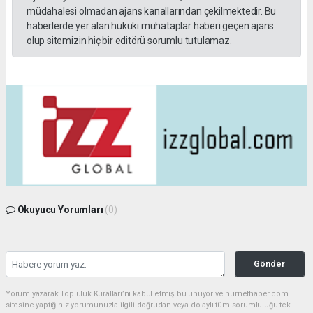
müdahalesi olmadan ajans kanallarından çekilmektedir. Bu
haberlerde yer alan hukuki muhataplar haberi geçen ajans
olup sitemizin hiç bir editörü sorumlu tutulamaz.
Okuyucu Yorumları
(0)
Gönder
Yorum yazarak Topluluk Kuralları’nı kabul etmiş bulunuyor ve hurnethaber.com
sitesine yaptığınız yorumunuzla ilgili doğrudan veya dolaylı tüm sorumluluğu tek