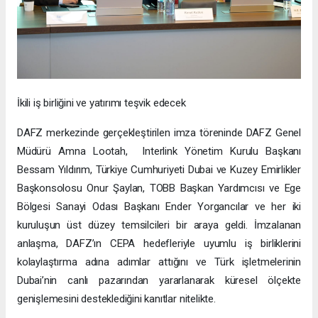
İkili iş birliğini ve yatırımı teşvik edecek
DAFZ merkezinde gerçekleştirilen imza töreninde DAFZ Genel
Müdürü Amna Lootah, Interlink Yönetim Kurulu Başkanı
Bessam Yıldırım, Türkiye Cumhuriyeti Dubai ve Kuzey Emirlikler
Başkonsolosu Onur Şaylan, TOBB Başkan Yardımcısı ve Ege
Bölgesi Sanayi Odası Başkanı Ender Yorgancılar ve her iki
kuruluşun üst düzey temsilcileri bir araya geldi. İmzalanan
anlaşma, DAFZ’ın CEPA hedefleriyle uyumlu iş birliklerini
kolaylaştırma adına adımlar attığını ve Türk işletmelerinin
Dubai’nin canlı pazarından yararlanarak küresel ölçekte
genişlemesini desteklediğini kanıtlar nitelikte.