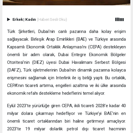
Erkek
|
Kadın
(Haberi Sesli Oku)
Türk Şirketleri, Dubai’nin canlı pazarına daha kolay erişim
sağlayacak. Birleşik Arap Emirlikleri (BAE) ve Türkiye arasında
Kapsamlı Ekonomik Ortaklık Anlaşması’nı (CEPA) destekleyen
önemli bir adım olarak, Dubai Entegre Ekonomik Bölgeler
Otoritesi’nin (DIEZ) üyesi Dubai Havalimanı Serbest Bölgesi
(DAFZ), Türk işletmelerinin Dubai’nin dinamik pazarına kolayca
erişmesini sağlamak için Interlink ile iş birliği yaptı. Bu ortaklık,
CEPA’nın ticareti artırma, engelleri azaltma ve iki ülke arasında
ekonomik refahı destekleme hedeflerini temel alıyor.
Eylül 2023’te yürürlüğe giren CEPA, ikili ticareti 2028’e kadar 40
milyar dolara çıkarmayı hedefliyor ve Türkiye’yi BAE’nin en
önemli ticaret ortaklarından biri haline getirmeyi amaçlıyor.
2023’te 19 milyar dolarlık petrol dışı ticaret hacminin