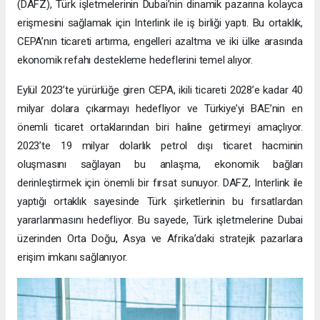
(DAFZ), Türk işletmelerinin Dubai’nin dinamik pazarına kolayca
erişmesini sağlamak için Interlink ile iş birliği yaptı. Bu ortaklık,
CEPA’nın ticareti artırma, engelleri azaltma ve iki ülke arasında
ekonomik refahı destekleme hedeflerini temel alıyor.
Eylül 2023’te yürürlüğe giren CEPA, ikili ticareti 2028’e kadar 40
milyar dolara çıkarmayı hedefliyor ve Türkiye’yi BAE’nin en
önemli ticaret ortaklarından biri haline getirmeyi amaçlıyor.
2023’te 19 milyar dolarlık petrol dışı ticaret hacminin
oluşmasını sağlayan bu anlaşma, ekonomik bağları
derinleştirmek için önemli bir fırsat sunuyor. DAFZ, Interlink ile
yaptığı ortaklık sayesinde Türk şirketlerinin bu fırsatlardan
yararlanmasını hedefliyor. Bu sayede, Türk işletmelerine Dubai
üzerinden Orta Doğu, Asya ve Afrika’daki stratejik pazarlara
erişim imkanı sağlanıyor.