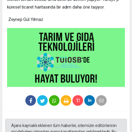
küresel ticaret haritasında bir adım daha öne taşıyor.
Zeynep Gül Yılmaz
Ajans kaynaklı eklenen tüm haberler, sitemizin editörlerinin
müdahalesi olmadan ajans kanallarından çekilmektedir. Bu