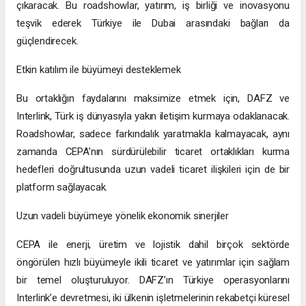
çıkaracak. Bu roadshowlar, yatırım, iş birliği ve inovasyonu
teşvik ederek Türkiye ile Dubai arasındaki bağları da
güçlendirecek.
Etkin katılım ile büyümeyi desteklemek
Bu ortaklığın faydalarını maksimize etmek için, DAFZ ve
Interlink, Türk iş dünyasıyla yakın iletişim kurmaya odaklanacak.
Roadshowlar, sadece farkındalık yaratmakla kalmayacak, aynı
zamanda CEPA’nın sürdürülebilir ticaret ortaklıkları kurma
hedefleri doğrultusunda uzun vadeli ticaret ilişkileri için de bir
platform sağlayacak.
Uzun vadeli büyümeye yönelik ekonomik sinerjiler
CEPA ile enerji, üretim ve lojistik dahil birçok sektörde
öngörülen hızlı büyümeyle ikili ticaret ve yatırımlar için sağlam
bir temel oluşturuluyor. DAFZ’ın Türkiye operasyonlarını
Interlink’e devretmesi, iki ülkenin işletmelerinin rekabetçi küresel