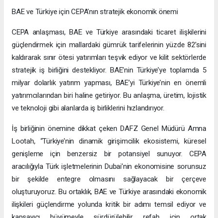
BAE ve Türkiye için CEPA’nın stratejik ekonomik önemi
CEPA anlaşması, BAE ve Türkiye arasındaki ticaret ilişkilerini
güçlendirmek için mallardaki gümrük tarifelerinin yüzde 82’sini
kaldırarak sınır ötesi yatırımları teşvik ediyor ve kilit sektörlerde
stratejik iş birliğini destekliyor. BAE’nin Türkiye’ye toplamda 5
milyar dolarlık yatırım yapması, BAE’yi Türkiye’nin en önemli
yatırımcılarından biri haline getiriyor. Bu anlaşma, üretim, lojistik
ve teknoloji gibi alanlarda iş birliklerini hızlandırıyor.
İş birliğinin önemine dikkat çeken DAFZ Genel Müdürü Amna
Lootah, “Türkiye’nin dinamik girişimcilik ekosistemi, küresel
genişleme için benzersiz bir potansiyel sunuyor. CEPA
aracılığıyla Türk işletmelerinin Dubai’nin ekonomisine sorunsuz
bir şekilde entegre olmasını sağlayacak bir çerçeve
oluşturuyoruz. Bu ortaklık, BAE ve Türkiye arasındaki ekonomik
ilişkileri güçlendirme yolunda kritik bir adımı temsil ediyor ve
kapsayıcı büyümeyle sürdürülebilir refah için ortak