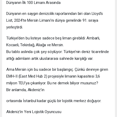
Dünyanın İlk 100 Limanı Arasında
Dünyanın en saygın denizcilik raporlarından biri olan Lloyd’s
List, 2024’te Mersin Limanı’nı dünya genelinde 91. sıraya
yerleştirdi.
Türkiye’den bu listeye sadece beş liman girebildi: Ambarlı,
Kocaeli, Tekirdağ, Aliağa ve Mersin.
Bu tablo aslında çok şey söylüyor: Türkiye’nin deniz ticaretinde
attığı adımların artık uluslararası sahnede karşılığı var.
Ama Mersin için bu sadece bir başlangıç. Çünkü devreye giren
EMH-II (East Med Hub 2) projesiyle limanın kapasitesi 3,6
milyon TEU’ya çıkarılıyor. Bu ne demek biliyor musunuz?
Bir anlamda, Akdeniz’in
ortasında İstanbul kadar güçlü bir lojistik merkez doğuyor.
Akdeniz’in Yeni Lojistik Oyuncusu