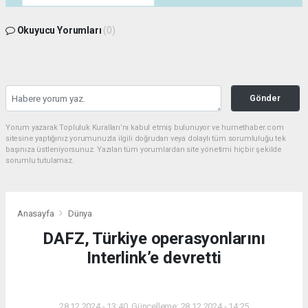
Okuyucu Yorumları
(0)
Gönder
Yorum yazarak Topluluk Kuralları’nı kabul etmiş bulunuyor ve hurnethaber.com
sitesine yaptığınız yorumunuzla ilgili doğrudan veya dolaylı tüm sorumluluğu tek
başınıza üstleniyorsunuz. Yazılan tüm yorumlardan site yönetimi hiçbir şekilde
sorumlu tutulamaz.
Anasayfa
Dünya
DAFZ, Türkiye operasyonlarını
Interlink’e devretti
DÜNYA
28.12.2024 - 13:40, Güncelleme: 28.12.2024 - 14:25