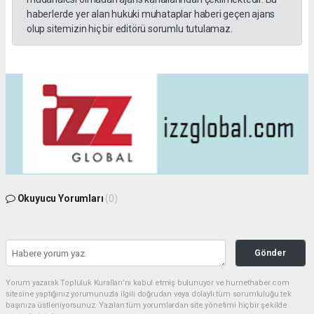
haberlerde yer alan hukuki muhataplar haberi geçen ajans
olup sitemizin hiç bir editörü sorumlu tutulamaz.
Okuyucu Yorumları
(0)
Gönder
Yorum yazarak Topluluk Kuralları’nı kabul etmiş bulunuyor ve hurnethaber.com
sitesine yaptığınız yorumunuzla ilgili doğrudan veya dolaylı tüm sorumluluğu tek
başınıza üstleniyorsunuz. Yazılan tüm yorumlardan site yönetimi hiçbir şekilde