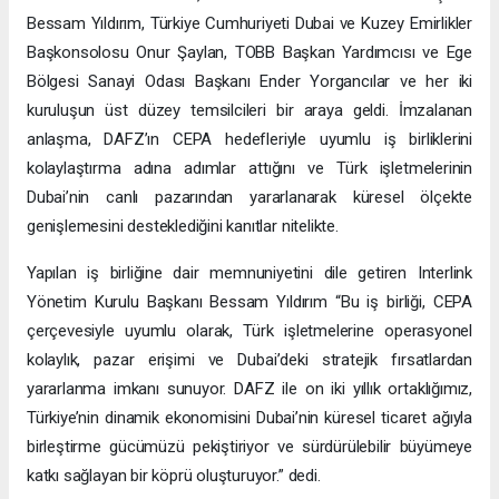
Bessam Yıldırım, Türkiye Cumhuriyeti Dubai ve Kuzey Emirlikler
Başkonsolosu Onur Şaylan, TOBB Başkan Yardımcısı ve Ege
Bölgesi Sanayi Odası Başkanı Ender Yorgancılar ve her iki
kuruluşun üst düzey temsilcileri bir araya geldi. İmzalanan
anlaşma, DAFZ’ın CEPA hedefleriyle uyumlu iş birliklerini
kolaylaştırma adına adımlar attığını ve Türk işletmelerinin
Dubai’nin canlı pazarından yararlanarak küresel ölçekte
genişlemesini desteklediğini kanıtlar nitelikte.
Yapılan iş birliğine dair memnuniyetini dile getiren Interlink
Yönetim Kurulu Başkanı Bessam Yıldırım “Bu iş birliği, CEPA
çerçevesiyle uyumlu olarak, Türk işletmelerine operasyonel
kolaylık, pazar erişimi ve Dubai’deki stratejik fırsatlardan
yararlanma imkanı sunuyor. DAFZ ile on iki yıllık ortaklığımız,
Türkiye’nin dinamik ekonomisini Dubai’nin küresel ticaret ağıyla
birleştirme gücümüzü pekiştiriyor ve sürdürülebilir büyümeye
katkı sağlayan bir köprü oluşturuyor.” dedi.