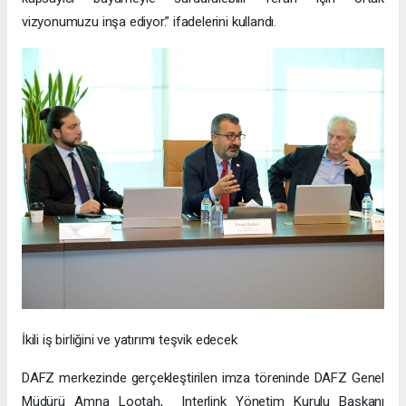
vizyonumuzu inşa ediyor.” ifadelerini kullandı.
İkili iş birliğini ve yatırımı teşvik edecek
DAFZ merkezinde gerçekleştirilen imza töreninde DAFZ Genel
Müdürü Amna Lootah, Interlink Yönetim Kurulu Başkanı