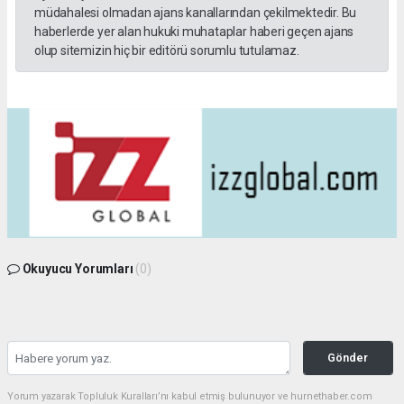
müdahalesi olmadan ajans kanallarından çekilmektedir. Bu
haberlerde yer alan hukuki muhataplar haberi geçen ajans
olup sitemizin hiç bir editörü sorumlu tutulamaz.
Okuyucu Yorumları
(0)
Gönder
Yorum yazarak Topluluk Kuralları’nı kabul etmiş bulunuyor ve hurnethaber.com