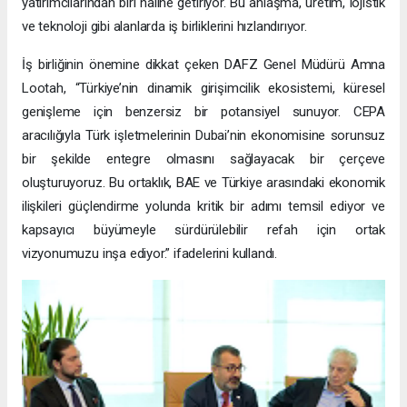
yatırımcılarından biri haline getiriyor. Bu anlaşma, üretim, lojistik
ve teknoloji gibi alanlarda iş birliklerini hızlandırıyor.
İş birliğinin önemine dikkat çeken DAFZ Genel Müdürü Amna
Lootah, “Türkiye’nin dinamik girişimcilik ekosistemi, küresel
genişleme için benzersiz bir potansiyel sunuyor. CEPA
aracılığıyla Türk işletmelerinin Dubai’nin ekonomisine sorunsuz
bir şekilde entegre olmasını sağlayacak bir çerçeve
oluşturuyoruz. Bu ortaklık, BAE ve Türkiye arasındaki ekonomik
ilişkileri güçlendirme yolunda kritik bir adımı temsil ediyor ve
kapsayıcı büyümeyle sürdürülebilir refah için ortak
vizyonumuzu inşa ediyor.” ifadelerini kullandı.