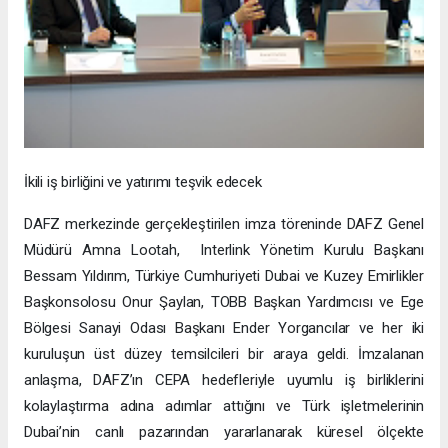
İkili iş birliğini ve yatırımı teşvik edecek
DAFZ merkezinde gerçekleştirilen imza töreninde DAFZ Genel
Müdürü Amna Lootah, Interlink Yönetim Kurulu Başkanı
Bessam Yıldırım, Türkiye Cumhuriyeti Dubai ve Kuzey Emirlikler
Başkonsolosu Onur Şaylan, TOBB Başkan Yardımcısı ve Ege
Bölgesi Sanayi Odası Başkanı Ender Yorgancılar ve her iki
kuruluşun üst düzey temsilcileri bir araya geldi. İmzalanan
anlaşma, DAFZ’ın CEPA hedefleriyle uyumlu iş birliklerini
kolaylaştırma adına adımlar attığını ve Türk işletmelerinin
Dubai’nin canlı pazarından yararlanarak küresel ölçekte