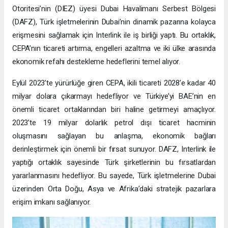
Otoritesi’nin (DIEZ) üyesi Dubai Havalimanı Serbest Bölgesi
(DAFZ), Türk işletmelerinin Dubai’nin dinamik pazarına kolayca
erişmesini sağlamak için Interlink ile iş birliği yaptı. Bu ortaklık,
CEPA’nın ticareti artırma, engelleri azaltma ve iki ülke arasında
ekonomik refahı destekleme hedeflerini temel alıyor.
Eylül 2023’te yürürlüğe giren CEPA, ikili ticareti 2028’e kadar 40
milyar dolara çıkarmayı hedefliyor ve Türkiye’yi BAE’nin en
önemli ticaret ortaklarından biri haline getirmeyi amaçlıyor.
2023’te 19 milyar dolarlık petrol dışı ticaret hacminin
oluşmasını sağlayan bu anlaşma, ekonomik bağları
derinleştirmek için önemli bir fırsat sunuyor. DAFZ, Interlink ile
yaptığı ortaklık sayesinde Türk şirketlerinin bu fırsatlardan
yararlanmasını hedefliyor. Bu sayede, Türk işletmelerine Dubai
üzerinden Orta Doğu, Asya ve Afrika’daki stratejik pazarlara
erişim imkanı sağlanıyor.