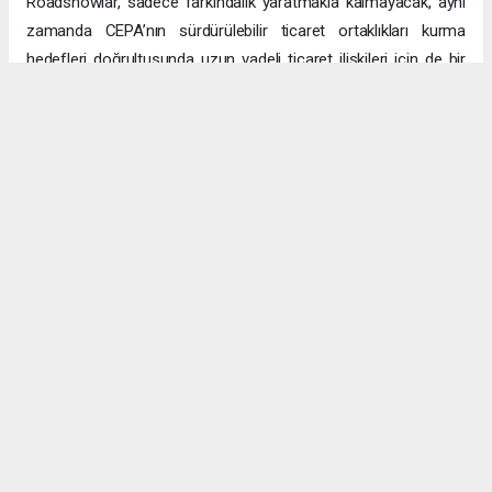
Roadshowlar, sadece farkındalık yaratmakla kalmayacak, aynı
zamanda CEPA’nın sürdürülebilir ticaret ortaklıkları kurma
hedefleri doğrultusunda uzun vadeli ticaret ilişkileri için de bir
platform sağlayacak.
Uzun vadeli büyümeye yönelik ekonomik sinerjiler
CEPA ile enerji, üretim ve lojistik dahil birçok sektörde
öngörülen hızlı büyümeyle ikili ticaret ve yatırımlar için sağlam
bir temel oluşturuluyor. DAFZ’ın Türkiye operasyonlarını
Interlink’e devretmesi, iki ülkenin işletmelerinin rekabetçi küresel
arenada başarılı olmasını amaçlarken, DAFZ’ın küresel
ekonomide iş birliği kolaylaştırıcısı rolünü de pekiştiriyor.
Hibya Haber Ajansı