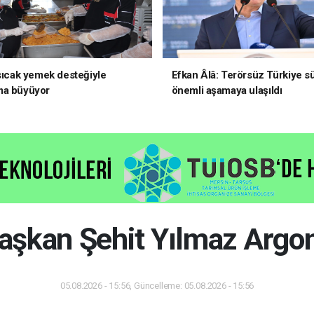
 sıcak yemek desteğiyle
Efkan Âlâ: Terörsüz Türkiye s
ma büyüyor
önemli aşamaya ulaşıldı
aşkan Şehit Yılmaz Argo
05.08.2026 - 15:56, Güncelleme: 05.08.2026 - 15:56