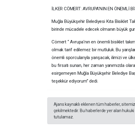
İLKER CÖMERT: AVRUPA'NIN EN ÖNEMLİ Bİ
Muğla Büyükşehir Belediyesi Kıta Bisiklet Tak
birinde mücadele edecek olmanın büyük gururu
Cömert “ Avrupa'nın en önemli bisiklet takı
olmak tarif edilemez bir mutluluk. Bu yarışl
önemli sporcularıyla yarışacak, ilimizi ve ül
bu fırsatı sunan, her zaman yanımızda olar
esirgemeyen Muğla Büyükşehir Belediye Baş
teşekkür ediyorum” dedi.
Ajans kaynaklı eklenen tüm haberler, sitemi
çekilmektedir. Bu haberlerde yer alan hukuki
tutulamaz.