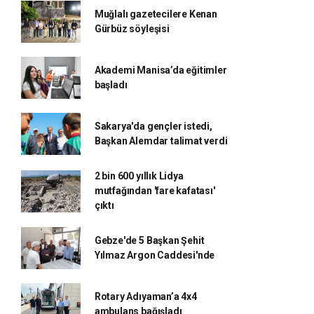
Muğlalı gazetecilere Kenan
Gürbüz söyleşisi
Akademi Manisa’da eğitimler
başladı
Sakarya'da gençler istedi,
Başkan Alemdar talimat verdi
2 bin 600 yıllık Lidya
mutfağından 'fare kafatası'
çıktı
Gebze'de 5 Başkan Şehit
Yılmaz Argon Caddesi'nde
Rotary Adıyaman’a 4x4
ambulans bağışladı