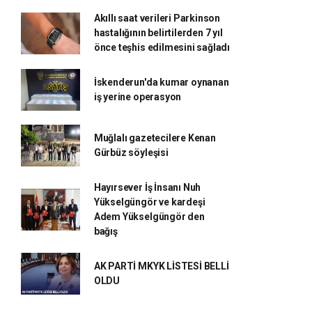
Akıllı saat verileri Parkinson
hastalığının belirtilerden 7 yıl
önce teşhis edilmesini sağladı
İskenderun'da kumar oynanan
iş yerine operasyon
Muğlalı gazetecilere Kenan
Gürbüz söyleşisi
Hayırsever İş İnsanı Nuh
Yükselgüngör ve kardeşi
Adem Yükselgüngör den
bağış
AK PARTİ MKYK LİSTESİ BELLİ
OLDU