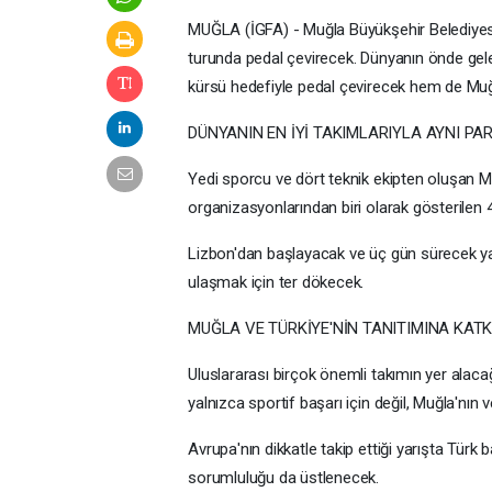
MUĞLA (İGFA) - Muğla Büyükşehir Belediyesi K
turunda pedal çevirecek. Dünyanın önde gele
kürsü hedefiyle pedal çevirecek hem de Muğla
DÜNYANIN EN İYİ TAKIMLARIYLA AYNI PA
Yedi sporcu ve dört teknik ekipten oluşan Muğ
organizasyonlarından biri olarak gösterilen
Lizbon'dan başlayacak ve üç gün sürecek yarı
ulaşmak için ter dökecek.
MUĞLA VE TÜRKİYE'NİN TANITIMINA KAT
Uluslararası birçok önemli takımın yer alac
yalnızca sportif başarı için değil, Muğla'nın 
Avrupa'nın dikkatle takip ettiği yarışta Türk 
sorumluluğu da üstlenecek.