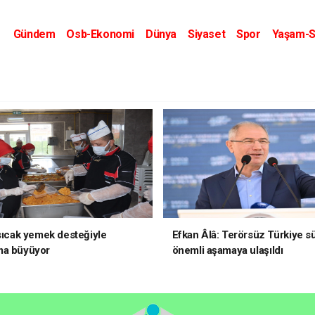
Gündem
Osb-Ekonomi
Dünya
Siyaset
Spor
Yaşam-S
Kripto Dünyası
Kültür-Sanat
Eğitim
 sıcak yemek desteğiyle
Efkan Âlâ: Terörsüz Türkiye s
ma büyüyor
önemli aşamaya ulaşıldı