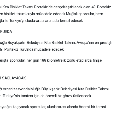
ıta Bisiklet Takımı Portekiz’de gerçekleştirilecek olan 49. Portekiz
n bisiklet takımlarıyla mücadele edecek Muğlalı sporcular, hem
 ile Türkiye'yi uluslararası arenada temsil edecek.
RKURDA
la Büyükşehir Belediyesi Kıta Bisiklet Takımı, Avrupa'nın en prestijli
 49. Portekiz Turu'nda mücadele edecek.
şta sporcular, her gün 188 kilometrelik zorlu etaplarda finişe
KI SAĞLAYACAK
ağı organizasyonda Muğla Büyükşehir Belediyesi Kıta Bisiklet Takımı
ve Türkiye'nin tanıtımı için de önemli bir görev üstlenecek.
bayrağını taşıyacak sporcular, uluslararası alanda önemli bir temsil