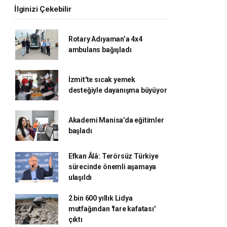
İlginizi Çekebilir
Rotary Adıyaman’a 4x4
ambulans bağışladı
İzmit'te sıcak yemek
desteğiyle dayanışma büyüyor
Akademi Manisa’da eğitimler
başladı
Efkan Âlâ: Terörsüz Türkiye
sürecinde önemli aşamaya
ulaşıldı
2 bin 600 yıllık Lidya
mutfağından 'fare kafatası'
çıktı