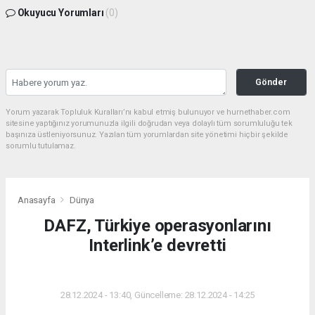
Okuyucu Yorumları
(0)
Gönder
Yorum yazarak Topluluk Kuralları’nı kabul etmiş bulunuyor ve hurnethaber.com
sitesine yaptığınız yorumunuzla ilgili doğrudan veya dolaylı tüm sorumluluğu tek
başınıza üstleniyorsunuz. Yazılan tüm yorumlardan site yönetimi hiçbir şekilde
sorumlu tutulamaz.
Anasayfa
Dünya
DAFZ, Türkiye operasyonlarını
Interlink’e devretti
DÜNYA
28.12.2024 - 13:40, Güncelleme: 28.12.2024 - 14:25