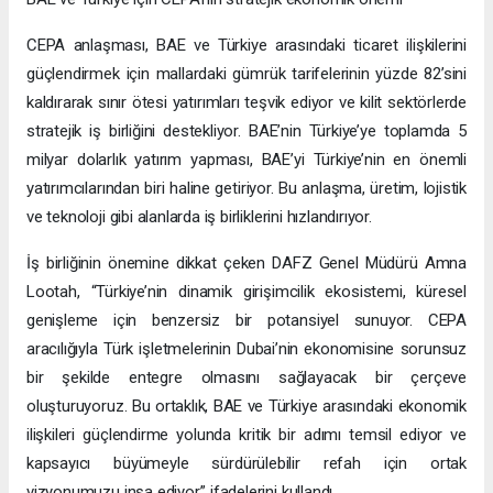
CEPA anlaşması, BAE ve Türkiye arasındaki ticaret ilişkilerini
güçlendirmek için mallardaki gümrük tarifelerinin yüzde 82’sini
kaldırarak sınır ötesi yatırımları teşvik ediyor ve kilit sektörlerde
stratejik iş birliğini destekliyor. BAE’nin Türkiye’ye toplamda 5
milyar dolarlık yatırım yapması, BAE’yi Türkiye’nin en önemli
yatırımcılarından biri haline getiriyor. Bu anlaşma, üretim, lojistik
ve teknoloji gibi alanlarda iş birliklerini hızlandırıyor.
İş birliğinin önemine dikkat çeken DAFZ Genel Müdürü Amna
Lootah, “Türkiye’nin dinamik girişimcilik ekosistemi, küresel
genişleme için benzersiz bir potansiyel sunuyor. CEPA
aracılığıyla Türk işletmelerinin Dubai’nin ekonomisine sorunsuz
bir şekilde entegre olmasını sağlayacak bir çerçeve
oluşturuyoruz. Bu ortaklık, BAE ve Türkiye arasındaki ekonomik
ilişkileri güçlendirme yolunda kritik bir adımı temsil ediyor ve
kapsayıcı büyümeyle sürdürülebilir refah için ortak
vizyonumuzu inşa ediyor.” ifadelerini kullandı.