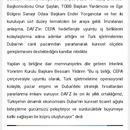
Başkonsolosu Onur Şaylan, TOBB Başkan Yardımcısı ve Ege
Bölgesi Sanayi Odası Başkanı Ender Yorgancılar ve her iki
kuruluşun üst düzey temsilcileri bir araya geldi. İmzalanan
anlaşma, DAFZ’ın CEPA hedefleriyle uyumlu iş birliklerini
kolaylaştırma adına adımlar attığını ve Türk işletmelerinin
Dubai’nin canlı pazarından yararlanarak küresel ölçekte
genişlemesini desteklediğini kanıtlar nitelikte.
Yapılan iş birliğine dair memnuniyetini dile getiren Interlink
Yönetim Kurulu Başkanı Bessam Yıldırım “Bu iş birliği, CEPA
çerçevesiyle uyumlu olarak, Türk işletmelerine operasyonel
kolaylık, pazar erişimi ve Dubai’deki stratejik fırsatlardan
yararlanma imkanı sunuyor. DAFZ ile on iki yıllık ortaklığımız,
Türkiye’nin dinamik ekonomisini Dubai’nin küresel ticaret ağıyla
birleştirme gücümüzü pekiştiriyor ve sürdürülebilir büyümeye
katkı sağlayan bir köprü oluşturuyor.” dedi.