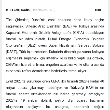
Erkek
|
Kadın
(Haberi Sesli Oku)
Türk Şirketleri, Dubai’nin canlı pazarına daha kolay erişim
sağlayacak. Birleşik Arap Emirlikleri (BAE) ve Türkiye arasında
Kapsamlı Ekonomik Ortaklık Anlaşması’nı (CEPA) destekleyen
önemli bir adım olarak, Dubai Entegre Ekonomik Bölgeler
Otoritesi’nin (DIEZ) üyesi Dubai Havalimanı Serbest Bölgesi
(DAFZ), Türk işletmelerinin Dubai’nin dinamik pazarına kolayca
erişmesini sağlamak için Interlink ile iş birliği yaptı. Bu ortaklık,
CEPA’nın ticareti artırma, engelleri azaltma ve iki ülke arasında
ekonomik refahı destekleme hedeflerini temel alıyor.
Eylül 2023’te yürürlüğe giren CEPA, ikili ticareti 2028’e kadar 40
milyar dolara çıkarmayı hedefliyor ve Türkiye’yi BAE’nin en
önemli ticaret ortaklarından biri haline getirmeyi amaçlıyor.
2023’te 19 milyar dolarlık petrol dışı ticaret hacminin
oluşmasını sağlayan bu anlaşma, ekonomik bağları