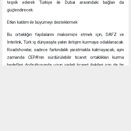
teşvik ederek Türkiye ile Dubai arasındaki bağları da
güçlendirecek.
Etkin katılım ile büyümeyi desteklemek
Bu ortaklığın faydalarını maksimize etmek için, DAFZ ve
Interlink, Türk iş dünyasıyla yakın iletişim kurmaya odaklanacak.
Roadshowlar, sadece farkındalık yaratmakla kalmayacak, aynı
zamanda CEPA’nın sürdürülebilir ticaret ortaklıkları kurma
hedefleri doğrultusunda uzun vadeli ticaret ilişkileri için de bir
platform sağlayacak.
Uzun vadeli büyümeye yönelik ekonomik sinerjiler
CEPA ile enerji, üretim ve lojistik dahil birçok sektörde
öngörülen hızlı büyümeyle ikili ticaret ve yatırımlar için sağlam
bir temel oluşturuluyor. DAFZ’ın Türkiye operasyonlarını
Interlink’e devretmesi, iki ülkenin işletmelerinin rekabetçi küresel
arenada başarılı olmasını amaçlarken, DAFZ’ın küresel