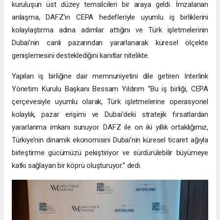
kuruluşun üst düzey temsilcileri bir araya geldi. İmzalanan
anlaşma, DAFZ’ın CEPA hedefleriyle uyumlu iş birliklerini
kolaylaştırma adına adımlar attığını ve Türk işletmelerinin
Dubai’nin canlı pazarından yararlanarak küresel ölçekte
genişlemesini desteklediğini kanıtlar nitelikte.
Yapılan iş birliğine dair memnuniyetini dile getiren Interlink
Yönetim Kurulu Başkanı Bessam Yıldırım “Bu iş birliği, CEPA
çerçevesiyle uyumlu olarak, Türk işletmelerine operasyonel
kolaylık, pazar erişimi ve Dubai’deki stratejik fırsatlardan
yararlanma imkanı sunuyor. DAFZ ile on iki yıllık ortaklığımız,
Türkiye’nin dinamik ekonomisini Dubai’nin küresel ticaret ağıyla
birleştirme gücümüzü pekiştiriyor ve sürdürülebilir büyümeye
katkı sağlayan bir köprü oluşturuyor.” dedi.