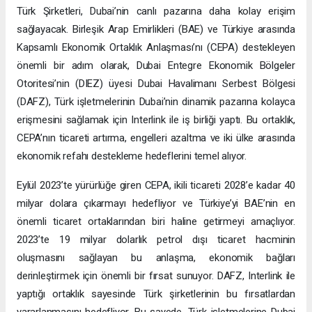
Türk Şirketleri, Dubai’nin canlı pazarına daha kolay erişim
sağlayacak. Birleşik Arap Emirlikleri (BAE) ve Türkiye arasında
Kapsamlı Ekonomik Ortaklık Anlaşması’nı (CEPA) destekleyen
önemli bir adım olarak, Dubai Entegre Ekonomik Bölgeler
Otoritesi’nin (DIEZ) üyesi Dubai Havalimanı Serbest Bölgesi
(DAFZ), Türk işletmelerinin Dubai’nin dinamik pazarına kolayca
erişmesini sağlamak için Interlink ile iş birliği yaptı. Bu ortaklık,
CEPA’nın ticareti artırma, engelleri azaltma ve iki ülke arasında
ekonomik refahı destekleme hedeflerini temel alıyor.
Eylül 2023’te yürürlüğe giren CEPA, ikili ticareti 2028’e kadar 40
milyar dolara çıkarmayı hedefliyor ve Türkiye’yi BAE’nin en
önemli ticaret ortaklarından biri haline getirmeyi amaçlıyor.
2023’te 19 milyar dolarlık petrol dışı ticaret hacminin
oluşmasını sağlayan bu anlaşma, ekonomik bağları
derinleştirmek için önemli bir fırsat sunuyor. DAFZ, Interlink ile
yaptığı ortaklık sayesinde Türk şirketlerinin bu fırsatlardan
yararlanmasını hedefliyor. Bu sayede, Türk işletmelerine Dubai