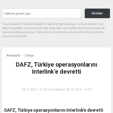
Gönder
Yorum yazarak Topluluk Kuralları’nı kabul etmiş bulunuyor ve hurnethaber.com
sitesine yaptığınız yorumunuzla ilgili doğrudan veya dolaylı tüm sorumluluğu tek
başınıza üstleniyorsunuz. Yazılan tüm yorumlardan site yönetimi hiçbir şekilde
sorumlu tutulamaz.
Anasayfa
Dünya
DAFZ, Türkiye operasyonlarını
Interlink’e devretti
DÜNYA
28.12.2024 - 13:40, Güncelleme: 28.12.2024 - 14:25
DAFZ, Türkiye operasyonlarını Interlink’e devretti