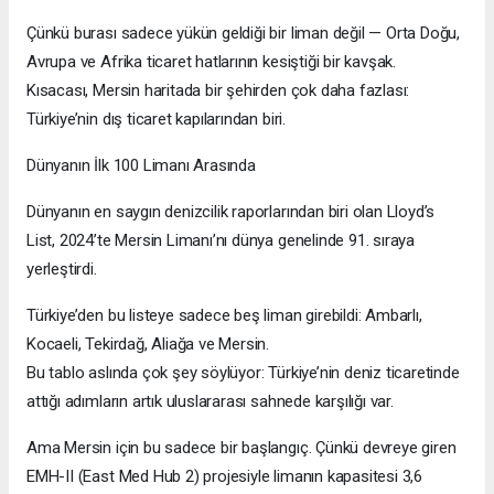
Çünkü burası sadece yükün geldiği bir liman değil — Orta Doğu,
Avrupa ve Afrika ticaret hatlarının kesiştiği bir kavşak.
Kısacası, Mersin haritada bir şehirden çok daha fazlası:
Türkiye’nin dış ticaret kapılarından biri.
Dünyanın İlk 100 Limanı Arasında
Dünyanın en saygın denizcilik raporlarından biri olan Lloyd’s
List, 2024’te Mersin Limanı’nı dünya genelinde 91. sıraya
yerleştirdi.
Türkiye’den bu listeye sadece beş liman girebildi: Ambarlı,
Kocaeli, Tekirdağ, Aliağa ve Mersin.
Bu tablo aslında çok şey söylüyor: Türkiye’nin deniz ticaretinde
attığı adımların artık uluslararası sahnede karşılığı var.
Ama Mersin için bu sadece bir başlangıç. Çünkü devreye giren
EMH-II (East Med Hub 2) projesiyle limanın kapasitesi 3,6