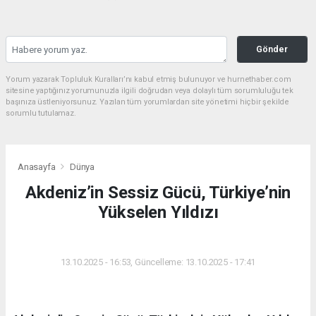
Gönder
Yorum yazarak Topluluk Kuralları’nı kabul etmiş bulunuyor ve hurnethaber.com
sitesine yaptığınız yorumunuzla ilgili doğrudan veya dolaylı tüm sorumluluğu tek
başınıza üstleniyorsunuz. Yazılan tüm yorumlardan site yönetimi hiçbir şekilde
sorumlu tutulamaz.
Anasayfa
Dünya
Akdeniz’in Sessiz Gücü, Türkiye’nin
Yükselen Yıldızı
DÜNYA
13.10.2025 - 16:53, Güncelleme: 13.10.2025 - 17:41