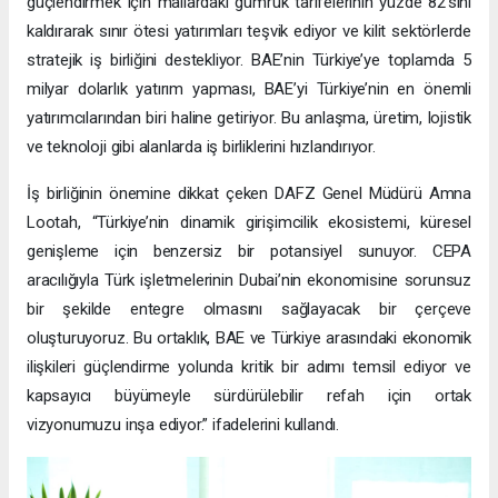
güçlendirmek için mallardaki gümrük tarifelerinin yüzde 82’sini
kaldırarak sınır ötesi yatırımları teşvik ediyor ve kilit sektörlerde
stratejik iş birliğini destekliyor. BAE’nin Türkiye’ye toplamda 5
milyar dolarlık yatırım yapması, BAE’yi Türkiye’nin en önemli
yatırımcılarından biri haline getiriyor. Bu anlaşma, üretim, lojistik
ve teknoloji gibi alanlarda iş birliklerini hızlandırıyor.
İş birliğinin önemine dikkat çeken DAFZ Genel Müdürü Amna
Lootah, “Türkiye’nin dinamik girişimcilik ekosistemi, küresel
genişleme için benzersiz bir potansiyel sunuyor. CEPA
aracılığıyla Türk işletmelerinin Dubai’nin ekonomisine sorunsuz
bir şekilde entegre olmasını sağlayacak bir çerçeve
oluşturuyoruz. Bu ortaklık, BAE ve Türkiye arasındaki ekonomik
ilişkileri güçlendirme yolunda kritik bir adımı temsil ediyor ve
kapsayıcı büyümeyle sürdürülebilir refah için ortak
vizyonumuzu inşa ediyor.” ifadelerini kullandı.