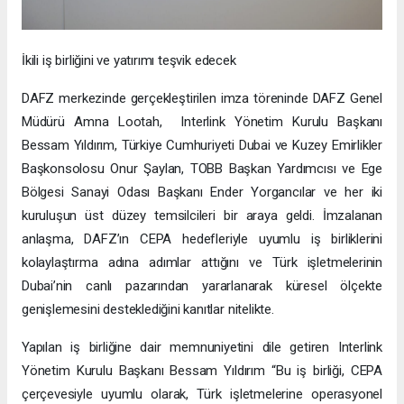
İkili iş birliğini ve yatırımı teşvik edecek
DAFZ merkezinde gerçekleştirilen imza töreninde DAFZ Genel
Müdürü Amna Lootah, Interlink Yönetim Kurulu Başkanı
Bessam Yıldırım, Türkiye Cumhuriyeti Dubai ve Kuzey Emirlikler
Başkonsolosu Onur Şaylan, TOBB Başkan Yardımcısı ve Ege
Bölgesi Sanayi Odası Başkanı Ender Yorgancılar ve her iki
kuruluşun üst düzey temsilcileri bir araya geldi. İmzalanan
anlaşma, DAFZ’ın CEPA hedefleriyle uyumlu iş birliklerini
kolaylaştırma adına adımlar attığını ve Türk işletmelerinin
Dubai’nin canlı pazarından yararlanarak küresel ölçekte
genişlemesini desteklediğini kanıtlar nitelikte.
Yapılan iş birliğine dair memnuniyetini dile getiren Interlink
Yönetim Kurulu Başkanı Bessam Yıldırım “Bu iş birliği, CEPA
çerçevesiyle uyumlu olarak, Türk işletmelerine operasyonel