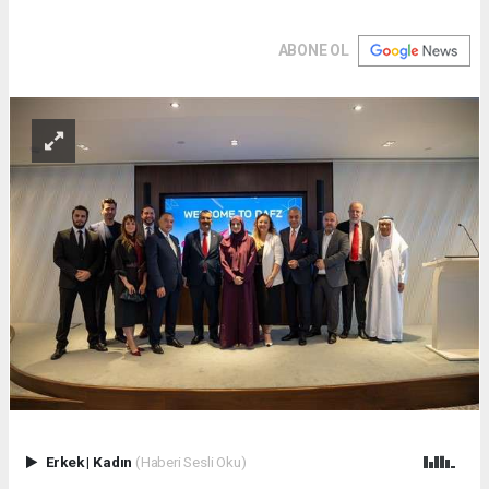
ABONE OL
Erkek
|
Kadın
(Haberi Sesli Oku)