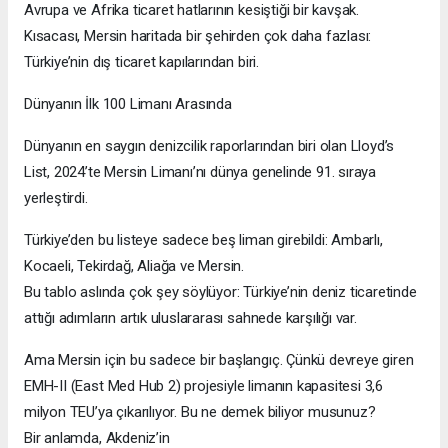
Avrupa ve Afrika ticaret hatlarının kesiştiği bir kavşak.
Kısacası, Mersin haritada bir şehirden çok daha fazlası:
Türkiye’nin dış ticaret kapılarından biri.
Dünyanın İlk 100 Limanı Arasında
Dünyanın en saygın denizcilik raporlarından biri olan Lloyd’s
List, 2024’te Mersin Limanı’nı dünya genelinde 91. sıraya
yerleştirdi.
Türkiye’den bu listeye sadece beş liman girebildi: Ambarlı,
Kocaeli, Tekirdağ, Aliağa ve Mersin.
Bu tablo aslında çok şey söylüyor: Türkiye’nin deniz ticaretinde
attığı adımların artık uluslararası sahnede karşılığı var.
Ama Mersin için bu sadece bir başlangıç. Çünkü devreye giren
EMH-II (East Med Hub 2) projesiyle limanın kapasitesi 3,6
milyon TEU’ya çıkarılıyor. Bu ne demek biliyor musunuz?
Bir anlamda, Akdeniz’in