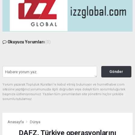
Okuyucu Yorumları
(0)
Gönder
Yorum yazarak Topluluk Kuralları’nı kabul etmiş bulunuyor ve hurnethaber.com
sitesine yaptığınız yorumunuzla ilgili doğrudan veya dolaylı tüm sorumluluğu tek
başınıza üstleniyorsunuz. Yazılan tüm yorumlardan site yönetimi hiçbir şekilde
sorumlu tutulamaz.
Anasayfa
Dünya
DAFZ, Türkiye operasyonlarını