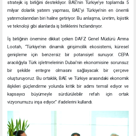
stratejik iş birliğini destekliyor. BAE’nin Türkiye’ye toplamda 5
milyar dolarlık yatırım yapması, BAE’yi Türkiye’nin en önemli
yatırımcılarından biri haline getiriyor. Bu anlaşma, üretim, lojistik
ve teknoloji gibi alanlarda iş birliklerini hızlandırıyor.
İş birliğinin önemine dikkat çeken DAFZ Genel Müdürü Amna
Lootah, “Türkiye’nin dinamik girişimcilik ekosistemi, küresel
genişleme için benzersiz bir potansiyel sunuyor. CEPA
aracılığıyla Türk işletmelerinin Dubai’nin ekonomisine sorunsuz
bir şekilde entegre olmasını sağlayacak bir çerçeve
oluşturuyoruz. Bu ortaklık, BAE ve Türkiye arasındaki ekonomik
ilişkileri güçlendirme yolunda kritik bir adımı temsil ediyor ve
kapsayıcı büyümeyle sürdürülebilir refah için ortak
vizyonumuzu inşa ediyor.” ifadelerini kullandı.