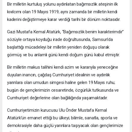
Bir milletin kurtuluş yolunu aydınlatan bağımsızlık ateşinin ilk
kıvılcımı olan 19 Mayıs 1919; aynı zamanda bir milletin kendi
kaderini değiştirmeye karar verdiği tarihi bir dönüm noktasıdır.
Gazi Mustafa Kemal Atatürk, “Bağımsızlık benim karakterimdir”
sözüyle ortaya koyduğu irade doğrultusunda, Samsun’da
başlattığı mücadeleyi bir milletin yeniden doğuşu olarak
görmüş ve bu anlamlı günü kendi doğum günü kabul etmiştir.
Bir milletin makus talihini kendi azim ve kararıyla yeneceğine
duyulan inancın, çağdaş Cumhuriyet idealinin ve aydınlık
yarınlara olan umudun simgesi haline gelen 19 Mayıs ruhu;
bugün de gençlerimizin cesaretinde, özgürlük tutkusunda ve
Cumhuriyet değerlerine olan bağlılığında yaşamaktadır.
Cumhuriyetimizin kurucusu Ulu Önder Mustafa Kemal
Atatürk’ün emanet ettiği bu ülkeyi; bilimle, sanatla, sporla ve
demokrasiyle daha güçlü yarınlara taşıyacak olan gençlerimize