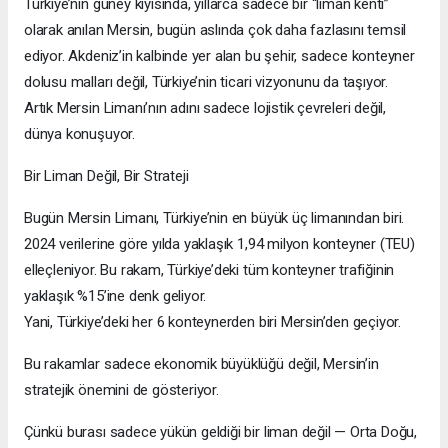
Türkiye’nin güney kıyısında, yıllarca sadece bir “liman kenti”
olarak anılan Mersin, bugün aslında çok daha fazlasını temsil
ediyor. Akdeniz’in kalbinde yer alan bu şehir, sadece konteyner
dolusu malları değil, Türkiye’nin ticari vizyonunu da taşıyor.
Artık Mersin Limanı’nın adını sadece lojistik çevreleri değil,
dünya konuşuyor.
Bir Liman Değil, Bir Strateji
Bugün Mersin Limanı, Türkiye’nin en büyük üç limanından biri.
2024 verilerine göre yılda yaklaşık 1,94 milyon konteyner (TEU)
elleçleniyor. Bu rakam, Türkiye’deki tüm konteyner trafiğinin
yaklaşık %15’ine denk geliyor.
Yani, Türkiye’deki her 6 konteynerden biri Mersin’den geçiyor.
Bu rakamlar sadece ekonomik büyüklüğü değil, Mersin’in
stratejik önemini de gösteriyor.
Çünkü burası sadece yükün geldiği bir liman değil — Orta Doğu,