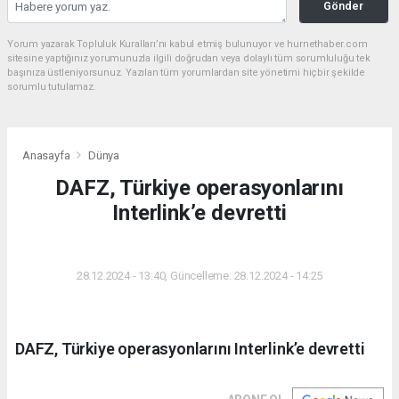
Gönder
Yorum yazarak Topluluk Kuralları’nı kabul etmiş bulunuyor ve hurnethaber.com
sitesine yaptığınız yorumunuzla ilgili doğrudan veya dolaylı tüm sorumluluğu tek
başınıza üstleniyorsunuz. Yazılan tüm yorumlardan site yönetimi hiçbir şekilde
sorumlu tutulamaz.
Anasayfa
Dünya
DAFZ, Türkiye operasyonlarını
Interlink’e devretti
DÜNYA
28.12.2024 - 13:40, Güncelleme: 28.12.2024 - 14:25
DAFZ, Türkiye operasyonlarını Interlink’e devretti