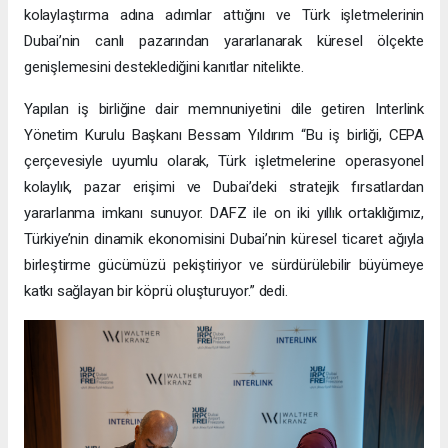
kolaylaştırma adına adımlar attığını ve Türk işletmelerinin
Dubai’nin canlı pazarından yararlanarak küresel ölçekte
genişlemesini desteklediğini kanıtlar nitelikte.
Yapılan iş birliğine dair memnuniyetini dile getiren Interlink
Yönetim Kurulu Başkanı Bessam Yıldırım “Bu iş birliği, CEPA
çerçevesiyle uyumlu olarak, Türk işletmelerine operasyonel
kolaylık, pazar erişimi ve Dubai’deki stratejik fırsatlardan
yararlanma imkanı sunuyor. DAFZ ile on iki yıllık ortaklığımız,
Türkiye’nin dinamik ekonomisini Dubai’nin küresel ticaret ağıyla
birleştirme gücümüzü pekiştiriyor ve sürdürülebilir büyümeye
katkı sağlayan bir köprü oluşturuyor.” dedi.