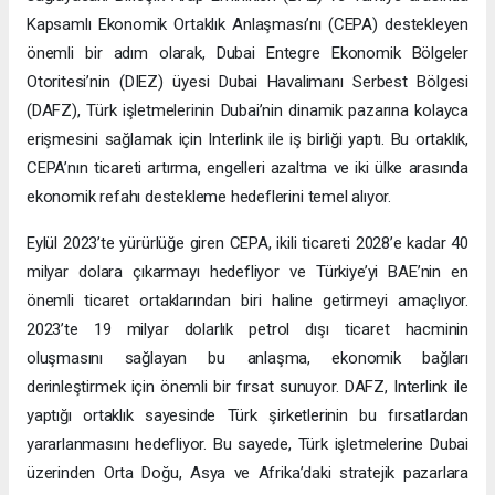
Kapsamlı Ekonomik Ortaklık Anlaşması’nı (CEPA) destekleyen
önemli bir adım olarak, Dubai Entegre Ekonomik Bölgeler
Otoritesi’nin (DIEZ) üyesi Dubai Havalimanı Serbest Bölgesi
(DAFZ), Türk işletmelerinin Dubai’nin dinamik pazarına kolayca
erişmesini sağlamak için Interlink ile iş birliği yaptı. Bu ortaklık,
CEPA’nın ticareti artırma, engelleri azaltma ve iki ülke arasında
ekonomik refahı destekleme hedeflerini temel alıyor.
Eylül 2023’te yürürlüğe giren CEPA, ikili ticareti 2028’e kadar 40
milyar dolara çıkarmayı hedefliyor ve Türkiye’yi BAE’nin en
önemli ticaret ortaklarından biri haline getirmeyi amaçlıyor.
2023’te 19 milyar dolarlık petrol dışı ticaret hacminin
oluşmasını sağlayan bu anlaşma, ekonomik bağları
derinleştirmek için önemli bir fırsat sunuyor. DAFZ, Interlink ile
yaptığı ortaklık sayesinde Türk şirketlerinin bu fırsatlardan
yararlanmasını hedefliyor. Bu sayede, Türk işletmelerine Dubai
üzerinden Orta Doğu, Asya ve Afrika’daki stratejik pazarlara