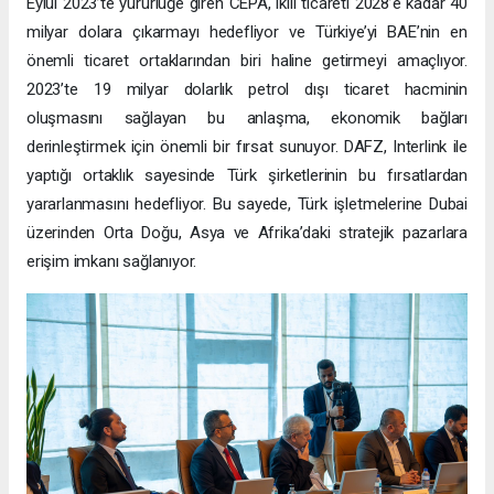
Eylül 2023’te yürürlüğe giren CEPA, ikili ticareti 2028’e kadar 40
milyar dolara çıkarmayı hedefliyor ve Türkiye’yi BAE’nin en
önemli ticaret ortaklarından biri haline getirmeyi amaçlıyor.
2023’te 19 milyar dolarlık petrol dışı ticaret hacminin
oluşmasını sağlayan bu anlaşma, ekonomik bağları
derinleştirmek için önemli bir fırsat sunuyor. DAFZ, Interlink ile
yaptığı ortaklık sayesinde Türk şirketlerinin bu fırsatlardan
yararlanmasını hedefliyor. Bu sayede, Türk işletmelerine Dubai
üzerinden Orta Doğu, Asya ve Afrika’daki stratejik pazarlara
erişim imkanı sağlanıyor.