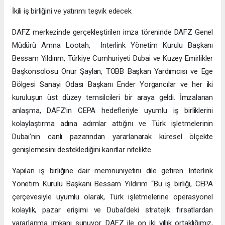
İkili iş birliğini ve yatırımı teşvik edecek
DAFZ merkezinde gerçekleştirilen imza töreninde DAFZ Genel
Müdürü Amna Lootah, Interlink Yönetim Kurulu Başkanı
Bessam Yıldırım, Türkiye Cumhuriyeti Dubai ve Kuzey Emirlikler
Başkonsolosu Onur Şaylan, TOBB Başkan Yardımcısı ve Ege
Bölgesi Sanayi Odası Başkanı Ender Yorgancılar ve her iki
kuruluşun üst düzey temsilcileri bir araya geldi. İmzalanan
anlaşma, DAFZ’ın CEPA hedefleriyle uyumlu iş birliklerini
kolaylaştırma adına adımlar attığını ve Türk işletmelerinin
Dubai’nin canlı pazarından yararlanarak küresel ölçekte
genişlemesini desteklediğini kanıtlar nitelikte.
Yapılan iş birliğine dair memnuniyetini dile getiren Interlink
Yönetim Kurulu Başkanı Bessam Yıldırım “Bu iş birliği, CEPA
çerçevesiyle uyumlu olarak, Türk işletmelerine operasyonel
kolaylık, pazar erişimi ve Dubai’deki stratejik fırsatlardan
yararlanma imkanı sunuyor. DAFZ ile on iki yıllık ortaklığımız,