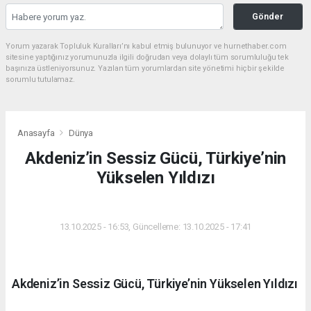
Gönder
Yorum yazarak Topluluk Kuralları’nı kabul etmiş bulunuyor ve hurnethaber.com
sitesine yaptığınız yorumunuzla ilgili doğrudan veya dolaylı tüm sorumluluğu tek
başınıza üstleniyorsunuz. Yazılan tüm yorumlardan site yönetimi hiçbir şekilde
sorumlu tutulamaz.
Anasayfa
Dünya
Akdeniz’in Sessiz Gücü, Türkiye’nin
Yükselen Yıldızı
DÜNYA
13.10.2025 - 16:53, Güncelleme: 13.10.2025 - 17:41
Akdeniz’in Sessiz Gücü, Türkiye’nin Yükselen Yıldızı