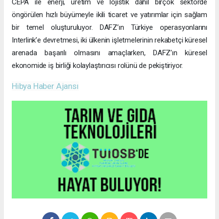
CEPA ile enerji, üretim ve lojistik dahil birçok sektörde
öngörülen hızlı büyümeyle ikili ticaret ve yatırımlar için sağlam
bir temel oluşturuluyor. DAFZ’ın Türkiye operasyonlarını
Interlink’e devretmesi, iki ülkenin işletmelerinin rekabetçi küresel
arenada başarılı olmasını amaçlarken, DAFZ’ın küresel
ekonomide iş birliği kolaylaştırıcısı rolünü de pekiştiriyor.
Hibya Haber Ajansı