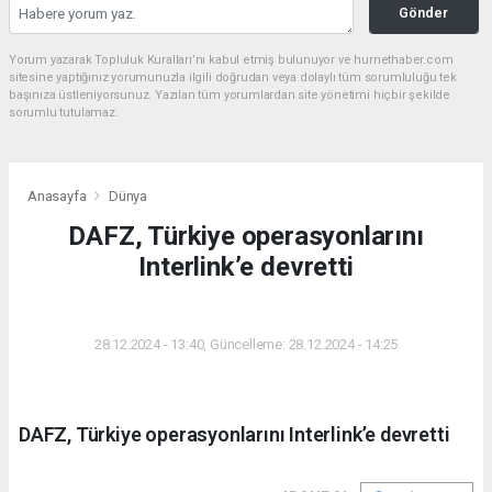
Gönder
Yorum yazarak Topluluk Kuralları’nı kabul etmiş bulunuyor ve hurnethaber.com
sitesine yaptığınız yorumunuzla ilgili doğrudan veya dolaylı tüm sorumluluğu tek
başınıza üstleniyorsunuz. Yazılan tüm yorumlardan site yönetimi hiçbir şekilde
sorumlu tutulamaz.
Anasayfa
Dünya
DAFZ, Türkiye operasyonlarını
Interlink’e devretti
DÜNYA
28.12.2024 - 13:40, Güncelleme: 28.12.2024 - 14:25
DAFZ, Türkiye operasyonlarını Interlink’e devretti