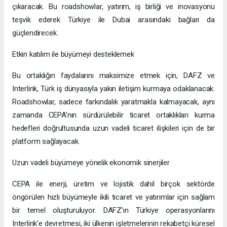
çıkaracak. Bu roadshowlar, yatırım, iş birliği ve inovasyonu
teşvik ederek Türkiye ile Dubai arasındaki bağları da
güçlendirecek.
Etkin katılım ile büyümeyi desteklemek
Bu ortaklığın faydalarını maksimize etmek için, DAFZ ve
Interlink, Türk iş dünyasıyla yakın iletişim kurmaya odaklanacak.
Roadshowlar, sadece farkındalık yaratmakla kalmayacak, aynı
zamanda CEPA’nın sürdürülebilir ticaret ortaklıkları kurma
hedefleri doğrultusunda uzun vadeli ticaret ilişkileri için de bir
platform sağlayacak.
Uzun vadeli büyümeye yönelik ekonomik sinerjiler
CEPA ile enerji, üretim ve lojistik dahil birçok sektörde
öngörülen hızlı büyümeyle ikili ticaret ve yatırımlar için sağlam
bir temel oluşturuluyor. DAFZ’ın Türkiye operasyonlarını
Interlink’e devretmesi, iki ülkenin işletmelerinin rekabetçi küresel