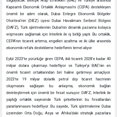
sağlayacak. Birleşik Arap Emirlikleri (BAE) ve Türkiye arasında
Kapsamlı Ekonomik Ortaklık Anlaşması’nı (CEPA) destekleyen
önemli bir adım olarak, Dubai Entegre Ekonomik Bölgeler
Otoritesi’nin (DIEZ) üyesi Dubai Havalimanı Serbest Bölgesi
(DAFZ), Türk işletmelerinin Dubai’nin dinamik pazarına kolayca
erişmesini sağlamak için Interlink ile iş birliği yaptı. Bu ortaklık,
CEPA’nın ticareti artırma, engelleri azaltma ve iki ülke arasında
ekonomik refahı destekleme hedeflerini temel alıyor.
Eylül 2023’te yürürlüğe giren CEPA, ikili ticareti 2028’e kadar 40
milyar dolara çıkarmayı hedefliyor ve Türkiye’yi BAE’nin en
önemli ticaret ortaklarından biri haline getirmeyi amaçlıyor.
2023’te 19 milyar dolarlık petrol dışı ticaret hacminin
oluşmasını sağlayan bu anlaşma, ekonomik bağları
derinleştirmek için önemli bir fırsat sunuyor. DAFZ, Interlink ile
yaptığı ortaklık sayesinde Türk şirketlerinin bu fırsatlardan
yararlanmasını hedefliyor. Bu sayede, Türk işletmelerine Dubai
üzerinden Orta Doğu, Asya ve Afrika’daki stratejik pazarlara