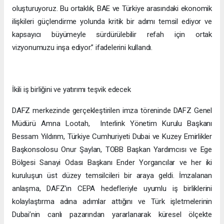
oluşturuyoruz. Bu ortaklık, BAE ve Türkiye arasındaki ekonomik
ilişkileri güçlendirme yolunda kritik bir adımı temsil ediyor ve
kapsayıcı büyümeyle sürdürülebilir refah için ortak
vizyonumuzu inşa ediyor.” ifadelerini kullandı.
İkili iş birliğini ve yatırımı teşvik edecek
DAFZ merkezinde gerçekleştirilen imza töreninde DAFZ Genel
Müdürü Amna Lootah, Interlink Yönetim Kurulu Başkanı
Bessam Yıldırım, Türkiye Cumhuriyeti Dubai ve Kuzey Emirlikler
Başkonsolosu Onur Şaylan, TOBB Başkan Yardımcısı ve Ege
Bölgesi Sanayi Odası Başkanı Ender Yorgancılar ve her iki
kuruluşun üst düzey temsilcileri bir araya geldi. İmzalanan
anlaşma, DAFZ’ın CEPA hedefleriyle uyumlu iş birliklerini
kolaylaştırma adına adımlar attığını ve Türk işletmelerinin
Dubai’nin canlı pazarından yararlanarak küresel ölçekte