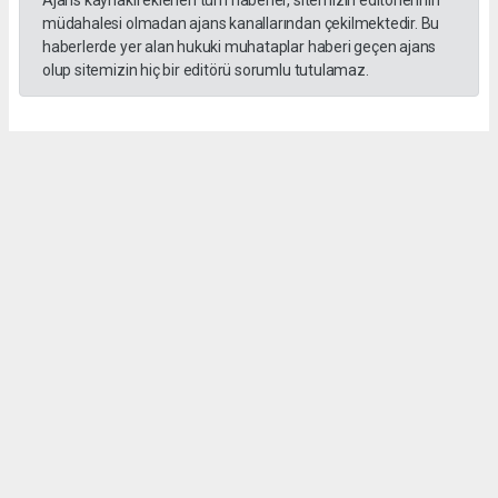
Ajans kaynaklı eklenen tüm haberler, sitemizin editörlerinin
müdahalesi olmadan ajans kanallarından çekilmektedir. Bu
haberlerde yer alan hukuki muhataplar haberi geçen ajans
olup sitemizin hiç bir editörü sorumlu tutulamaz.
Okuyucu Yorumları
(0)
Gönder
Yorum yazarak Topluluk Kuralları’nı kabul etmiş bulunuyor ve hurnethaber.com
sitesine yaptığınız yorumunuzla ilgili doğrudan veya dolaylı tüm sorumluluğu tek