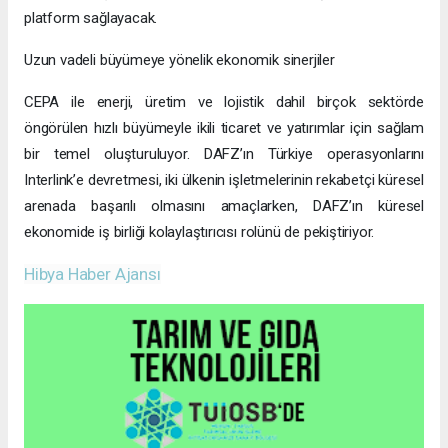
platform sağlayacak.
Uzun vadeli büyümeye yönelik ekonomik sinerjiler
CEPA ile enerji, üretim ve lojistik dahil birçok sektörde
öngörülen hızlı büyümeyle ikili ticaret ve yatırımlar için sağlam
bir temel oluşturuluyor. DAFZ’ın Türkiye operasyonlarını
Interlink’e devretmesi, iki ülkenin işletmelerinin rekabetçi küresel
arenada başarılı olmasını amaçlarken, DAFZ’ın küresel
ekonomide iş birliği kolaylaştırıcısı rolünü de pekiştiriyor.
Hibya Haber Ajansı