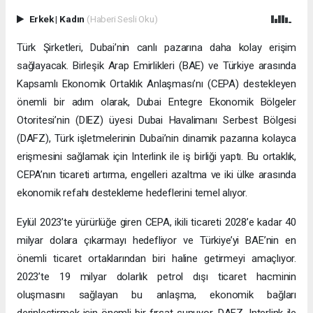
Erkek
|
Kadın
(Haberi Sesli Oku)
Türk Şirketleri, Dubai’nin canlı pazarına daha kolay erişim
sağlayacak. Birleşik Arap Emirlikleri (BAE) ve Türkiye arasında
Kapsamlı Ekonomik Ortaklık Anlaşması’nı (CEPA) destekleyen
önemli bir adım olarak, Dubai Entegre Ekonomik Bölgeler
Otoritesi’nin (DIEZ) üyesi Dubai Havalimanı Serbest Bölgesi
(DAFZ), Türk işletmelerinin Dubai’nin dinamik pazarına kolayca
erişmesini sağlamak için Interlink ile iş birliği yaptı. Bu ortaklık,
CEPA’nın ticareti artırma, engelleri azaltma ve iki ülke arasında
ekonomik refahı destekleme hedeflerini temel alıyor.
Eylül 2023’te yürürlüğe giren CEPA, ikili ticareti 2028’e kadar 40
milyar dolara çıkarmayı hedefliyor ve Türkiye’yi BAE’nin en
önemli ticaret ortaklarından biri haline getirmeyi amaçlıyor.
2023’te 19 milyar dolarlık petrol dışı ticaret hacminin
oluşmasını sağlayan bu anlaşma, ekonomik bağları
derinleştirmek için önemli bir fırsat sunuyor. DAFZ, Interlink ile