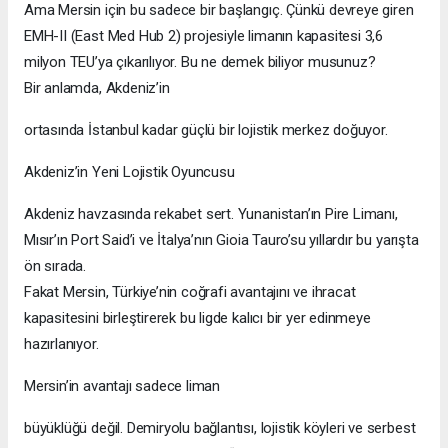
Ama Mersin için bu sadece bir başlangıç. Çünkü devreye giren
EMH-II (East Med Hub 2) projesiyle limanın kapasitesi 3,6
milyon TEU’ya çıkarılıyor. Bu ne demek biliyor musunuz?
Bir anlamda, Akdeniz’in
ortasında İstanbul kadar güçlü bir lojistik merkez doğuyor.
Akdeniz’in Yeni Lojistik Oyuncusu
Akdeniz havzasında rekabet sert. Yunanistan’ın Pire Limanı,
Mısır’ın Port Said’i ve İtalya’nın Gioia Tauro’su yıllardır bu yarışta
ön sırada.
Fakat Mersin, Türkiye’nin coğrafi avantajını ve ihracat
kapasitesini birleştirerek bu ligde kalıcı bir yer edinmeye
hazırlanıyor.
Mersin’in avantajı sadece liman
büyüklüğü değil. Demiryolu bağlantısı, lojistik köyleri ve serbest