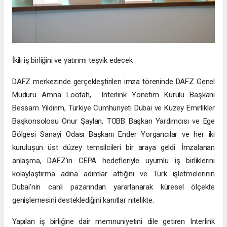
İkili iş birliğini ve yatırımı teşvik edecek
DAFZ merkezinde gerçekleştirilen imza töreninde DAFZ Genel
Müdürü Amna Lootah, Interlink Yönetim Kurulu Başkanı
Bessam Yıldırım, Türkiye Cumhuriyeti Dubai ve Kuzey Emirlikler
Başkonsolosu Onur Şaylan, TOBB Başkan Yardımcısı ve Ege
Bölgesi Sanayi Odası Başkanı Ender Yorgancılar ve her iki
kuruluşun üst düzey temsilcileri bir araya geldi. İmzalanan
anlaşma, DAFZ’ın CEPA hedefleriyle uyumlu iş birliklerini
kolaylaştırma adına adımlar attığını ve Türk işletmelerinin
Dubai’nin canlı pazarından yararlanarak küresel ölçekte
genişlemesini desteklediğini kanıtlar nitelikte.
Yapılan iş birliğine dair memnuniyetini dile getiren Interlink