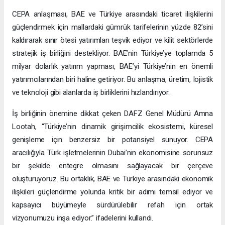
CEPA anlaşması, BAE ve Türkiye arasındaki ticaret ilişkilerini
güçlendirmek için mallardaki gümrük tarifelerinin yüzde 82’sini
kaldırarak sınır ötesi yatırımları teşvik ediyor ve kilit sektörlerde
stratejik iş birliğini destekliyor. BAE’nin Türkiye’ye toplamda 5
milyar dolarlık yatırım yapması, BAE’yi Türkiye’nin en önemli
yatırımcılarından biri haline getiriyor. Bu anlaşma, üretim, lojistik
ve teknoloji gibi alanlarda iş birliklerini hızlandırıyor.
İş birliğinin önemine dikkat çeken DAFZ Genel Müdürü Amna
Lootah, “Türkiye’nin dinamik girişimcilik ekosistemi, küresel
genişleme için benzersiz bir potansiyel sunuyor. CEPA
aracılığıyla Türk işletmelerinin Dubai’nin ekonomisine sorunsuz
bir şekilde entegre olmasını sağlayacak bir çerçeve
oluşturuyoruz. Bu ortaklık, BAE ve Türkiye arasındaki ekonomik
ilişkileri güçlendirme yolunda kritik bir adımı temsil ediyor ve
kapsayıcı büyümeyle sürdürülebilir refah için ortak
vizyonumuzu inşa ediyor.” ifadelerini kullandı.