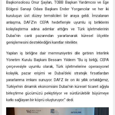
Başkonsolosu Onur Şaylan, TOBB Başkan Yardımcısı ve Ege
Bölgesi Sanayi Odası Başkanı Ender Yorgancılar ve her iki
kuruluşun üst düzey temsilcileri bir araya geldi. İmzalanan
anlaşma, DAFZ’ın CEPA hedefleriyle uyumlu iş birliklerini
kolaylaştırma adına adımlar attığını ve Türk işletmelerinin
Dubai’nin canlı pazarından yararlanarak küresel ölçekte
genişlemesini desteklediğini kanıtlar nitelikte.
Yapılan iş birliğine dair memnuniyetini dile getiren Interlink
Yönetim Kurulu Başkanı Bessam Yıldırım “Bu iş birliği, CEPA
çerçevesiyle uyumlu olarak, Türk işletmelerine operasyonel
kolaylık, pazar erişimi ve Dubai’deki stratejik fırsatlardan
yararlanma imkanı sunuyor. DAFZ ile on iki yıllık ortaklığımız,
Türkiye’nin dinamik ekonomisini Dubai’nin küresel ticaret ağıyla
birleştirme gücümüzü pekiştiriyor ve sürdürülebilir büyümeye
katkı sağlayan bir köprü oluşturuyor.” dedi.