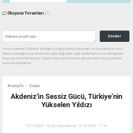
Okuyucu Yorumları
(0)
Gönder
Yorum yazarak Topluluk Kuralları’nı kabul etmiş bulunuyor ve hurnethaber.com
sitesine yaptığınız yorumunuzla ilgili doğrudan veya dolaylı tüm sorumluluğu tek
başınıza üstleniyorsunuz. Yazılan tüm yorumlardan site yönetimi hiçbir şekilde
sorumlu tutulamaz.
Anasayfa
Dünya
Akdeniz’in Sessiz Gücü, Türkiye’nin
Yükselen Yıldızı
DÜNYA
13.10.2025 - 16:53, Güncelleme: 13.10.2025 - 17:41