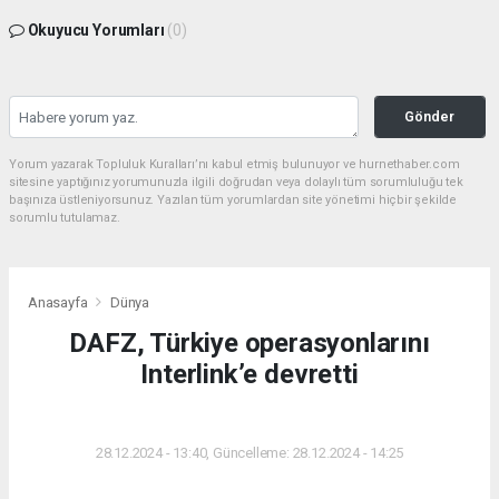
Okuyucu Yorumları
(0)
Gönder
Yorum yazarak Topluluk Kuralları’nı kabul etmiş bulunuyor ve hurnethaber.com
sitesine yaptığınız yorumunuzla ilgili doğrudan veya dolaylı tüm sorumluluğu tek
başınıza üstleniyorsunuz. Yazılan tüm yorumlardan site yönetimi hiçbir şekilde
sorumlu tutulamaz.
Anasayfa
Dünya
DAFZ, Türkiye operasyonlarını
Interlink’e devretti
DÜNYA
28.12.2024 - 13:40, Güncelleme: 28.12.2024 - 14:25