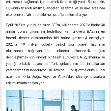
erişmesini sağlamak için Interlink ile iş birliği yaptı. Bu ortaklık,
CEPA’nın ticareti artırma, engelleri azaltma ve iki ülke arasında
ekonomik refahı destekleme hedeflerini temel alıyor.
Eylül 2023’te yürürlüğe giren CEPA, ikili ticareti 2028’e kadar 40
milyar dolara çıkarmayı hedefliyor ve Türkiye’yi BAE’nin en
önemli ticaret ortaklarından biri haline getirmeyi amaçlıyor.
2023’te 19 milyar dolarlık petrol dışı ticaret hacminin
oluşmasını sağlayan bu anlaşma, ekonomik bağları
derinleştirmek için önemli bir fırsat sunuyor. DAFZ, Interlink ile
yaptığı ortaklık sayesinde Türk şirketlerinin bu fırsatlardan
yararlanmasını hedefliyor. Bu sayede, Türk işletmelerine Dubai
üzerinden Orta Doğu, Asya ve Afrika’daki stratejik pazarlara
erişim imkanı sağlanıyor.