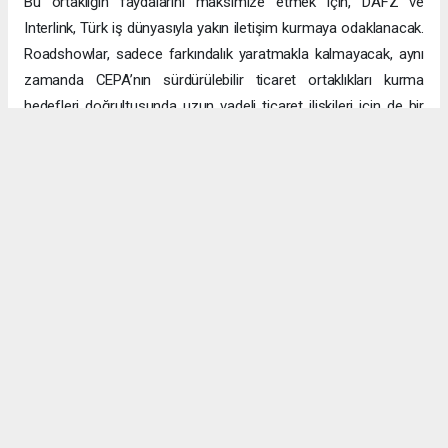
Bu ortaklığın faydalarını maksimize etmek için, DAFZ ve
Interlink, Türk iş dünyasıyla yakın iletişim kurmaya odaklanacak.
Roadshowlar, sadece farkındalık yaratmakla kalmayacak, aynı
zamanda CEPA’nın sürdürülebilir ticaret ortaklıkları kurma
hedefleri doğrultusunda uzun vadeli ticaret ilişkileri için de bir
platform sağlayacak.
Uzun vadeli büyümeye yönelik ekonomik sinerjiler
CEPA ile enerji, üretim ve lojistik dahil birçok sektörde
öngörülen hızlı büyümeyle ikili ticaret ve yatırımlar için sağlam
bir temel oluşturuluyor. DAFZ’ın Türkiye operasyonlarını
Interlink’e devretmesi, iki ülkenin işletmelerinin rekabetçi küresel
arenada başarılı olmasını amaçlarken, DAFZ’ın küresel
ekonomide iş birliği kolaylaştırıcısı rolünü de pekiştiriyor.
Hibya Haber Ajansı