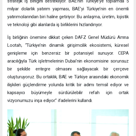
stratejik iş birliğini destekliyor. BAE’nin Türkiye’ye toplamda 5
milyar dolarlık yatırım yapması, BAE’yi Türkiye’nin en önemli
yatırımcılarından biri haline getiriyor. Bu anlaşma, üretim, lojistik
ve teknoloji gibi alanlarda iş birliklerini hızlandırıyor.
İş birliğinin önemine dikkat çeken DAFZ Genel Müdürü Amna
Lootah, “Türkiye’nin dinamik girişimcilik ekosistemi, küresel
genişleme için benzersiz bir potansiyel sunuyor. CEPA
aracılığıyla Türk işletmelerinin Dubai’nin ekonomisine sorunsuz
bir şekilde entegre olmasını sağlayacak bir çerçeve
oluşturuyoruz. Bu ortaklık, BAE ve Türkiye arasındaki ekonomik
ilişkileri güçlendirme yolunda kritik bir adımı temsil ediyor ve
kapsayıcı büyümeyle sürdürülebilir refah için ortak
vizyonumuzu inşa ediyor.” ifadelerini kullandı.