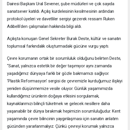
Dairesi Başkanı Ural Sevener, şube müdürleri ve çok sayıda
sanatsever katıldı. Açılış kurdelesinin kesilmesinin ardından
protokol üyeleri ve davetliler sergiyi gezerek ressam Ruken
Adıbelli’den çalışmaları hakkında bilgi aldı.
Açılışta konuşan Genel Sekreter Burak Deste, kültür ve sanatın
toplumsal farkındalık oluşturmadaki gücüne vurgu yaptı.
Çevre korumanın ortak bir sorumluluk olduğunu belirten Deste,
“Sanat, yalnızca estetik bir değer taşımıyor aynı zamanda
yaşadığımız dünyaya farklı bir gözle bakmamızı sağlıyor.
‘Plastik Reformasyon’ sergisi de çevremizle kurduğumuz ilişkiyi
yeniden düşünmemize vesile oluyor. Günlük yaşamımızda
kullandığımız ürünlerin doğaya etkisini sorgulamak,
kaynaklarımızı bilinçli tüketmek ve gelecek nesillere daha
yaşanabilir bir dünya bırakmak hepimizin sorumluluğudur. Kent
yaşamında çevre bilincinin yaygınlaşması için sanatın anlatım
gücünden yararlanmalıyız. Çünkü çevreyi korumak yalnızca