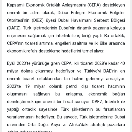
Kapsamlı Ekonomik Ortaklık Anlaşması’nı (CEPA) destekleyen
önemli bir adım olarak, Dubai Entegre Ekonomik Bölgeler
Otoritesi’nin (DIEZ) üyesi Dubai Havalimanı Serbest Bölgesi
(DAFZ), Türk işletmelerinin Dubai’nin dinamik pazarına kolayca
erişmesini sağlamak için Interlink ile iş birliği yaptı. Bu ortaklık,
CEPA’nın ticareti artırma, engelleri azaltma ve iki ülke arasında
ekonomik refahı destekleme hedeflerini temel alıyor.
Eylül 2023’te yürürlüğe giren CEPA, ikili ticareti 2028’e kadar 40
milyar dolara çıkarmayı hedefliyor ve Türkiye’yi BAE’nin en
önemli ticaret ortaklarından biri haline getirmeyi amaçlıyor.
2023’te 19 milyar dolarlık petrol dışı ticaret hacminin
oluşmasını sağlayan bu anlaşma, ekonomik bağları
derinleştirmek için önemli bir fırsat sunuyor. DAFZ, Interlink ile
yaptığı ortaklık sayesinde Türk şirketlerinin bu fırsatlardan
yararlanmasını hedefliyor. Bu sayede, Türk işletmelerine Dubai
üzerinden Orta Doğu, Asya ve Afrika’daki stratejik pazarlara