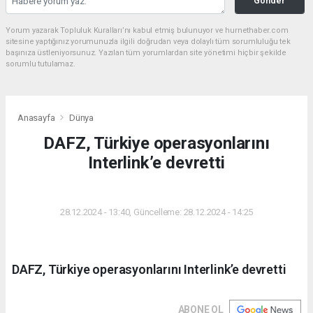
Gönder
Yorum yazarak Topluluk Kuralları’nı kabul etmiş bulunuyor ve hurnethaber.com
sitesine yaptığınız yorumunuzla ilgili doğrudan veya dolaylı tüm sorumluluğu tek
başınıza üstleniyorsunuz. Yazılan tüm yorumlardan site yönetimi hiçbir şekilde
sorumlu tutulamaz.
Anasayfa
Dünya
DAFZ, Türkiye operasyonlarını
Interlink’e devretti
DÜNYA
28.12.2024 - 13:40, Güncelleme: 28.12.2024 - 14:25
DAFZ, Türkiye operasyonlarını Interlink’e devretti
ABONE OL