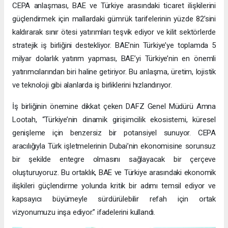
CEPA anlaşması, BAE ve Türkiye arasındaki ticaret ilişkilerini
güçlendirmek için mallardaki gümrük tarifelerinin yüzde 82’sini
kaldırarak sınır ötesi yatırımları teşvik ediyor ve kilit sektörlerde
stratejik iş birliğini destekliyor. BAE’nin Türkiye’ye toplamda 5
milyar dolarlık yatırım yapması, BAE’yi Türkiye’nin en önemli
yatırımcılarından biri haline getiriyor. Bu anlaşma, üretim, lojistik
ve teknoloji gibi alanlarda iş birliklerini hızlandırıyor.
İş birliğinin önemine dikkat çeken DAFZ Genel Müdürü Amna
Lootah, “Türkiye’nin dinamik girişimcilik ekosistemi, küresel
genişleme için benzersiz bir potansiyel sunuyor. CEPA
aracılığıyla Türk işletmelerinin Dubai’nin ekonomisine sorunsuz
bir şekilde entegre olmasını sağlayacak bir çerçeve
oluşturuyoruz. Bu ortaklık, BAE ve Türkiye arasındaki ekonomik
ilişkileri güçlendirme yolunda kritik bir adımı temsil ediyor ve
kapsayıcı büyümeyle sürdürülebilir refah için ortak
vizyonumuzu inşa ediyor.” ifadelerini kullandı.