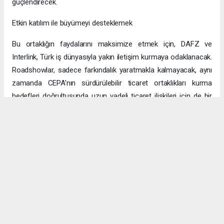
güçlendirecek.
Etkin katılım ile büyümeyi desteklemek
Bu ortaklığın faydalarını maksimize etmek için, DAFZ ve
Interlink, Türk iş dünyasıyla yakın iletişim kurmaya odaklanacak.
Roadshowlar, sadece farkındalık yaratmakla kalmayacak, aynı
zamanda CEPA’nın sürdürülebilir ticaret ortaklıkları kurma
hedefleri doğrultusunda uzun vadeli ticaret ilişkileri için de bir
platform sağlayacak.
Uzun vadeli büyümeye yönelik ekonomik sinerjiler
CEPA ile enerji, üretim ve lojistik dahil birçok sektörde
öngörülen hızlı büyümeyle ikili ticaret ve yatırımlar için sağlam
bir temel oluşturuluyor. DAFZ’ın Türkiye operasyonlarını
Interlink’e devretmesi, iki ülkenin işletmelerinin rekabetçi küresel
arenada başarılı olmasını amaçlarken, DAFZ’ın küresel
ekonomide iş birliği kolaylaştırıcısı rolünü de pekiştiriyor.