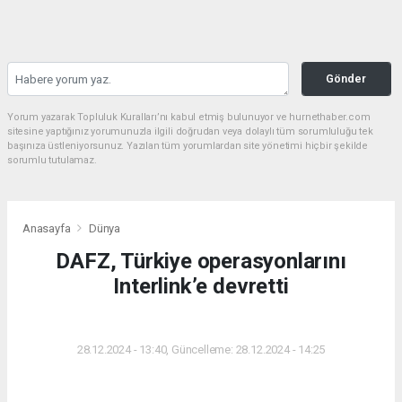
Gönder
Yorum yazarak Topluluk Kuralları’nı kabul etmiş bulunuyor ve hurnethaber.com
sitesine yaptığınız yorumunuzla ilgili doğrudan veya dolaylı tüm sorumluluğu tek
başınıza üstleniyorsunuz. Yazılan tüm yorumlardan site yönetimi hiçbir şekilde
sorumlu tutulamaz.
Anasayfa
Dünya
DAFZ, Türkiye operasyonlarını
Interlink’e devretti
DÜNYA
28.12.2024 - 13:40, Güncelleme: 28.12.2024 - 14:25