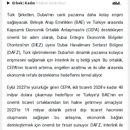
Erkek
|
Kadın
(Haberi Sesli Oku)
Türk Şirketleri, Dubai’nin canlı pazarına daha kolay erişim
sağlayacak. Birleşik Arap Emirlikleri (BAE) ve Türkiye arasında
Kapsamlı Ekonomik Ortaklık Anlaşması’nı (CEPA) destekleyen
önemli bir adım olarak, Dubai Entegre Ekonomik Bölgeler
Otoritesi’nin (DIEZ) üyesi Dubai Havalimanı Serbest Bölgesi
(DAFZ), Türk işletmelerinin Dubai’nin dinamik pazarına kolayca
erişmesini sağlamak için Interlink ile iş birliği yaptı. Bu ortaklık,
CEPA’nın ticareti artırma, engelleri azaltma ve iki ülke arasında
ekonomik refahı destekleme hedeflerini temel alıyor.
Eylül 2023’te yürürlüğe giren CEPA, ikili ticareti 2028’e kadar 40
milyar dolara çıkarmayı hedefliyor ve Türkiye’yi BAE’nin en
önemli ticaret ortaklarından biri haline getirmeyi amaçlıyor.
2023’te 19 milyar dolarlık petrol dışı ticaret hacminin
oluşmasını sağlayan bu anlaşma, ekonomik bağları
derinleştirmek için önemli bir fırsat sunuyor. DAFZ, Interlink ile