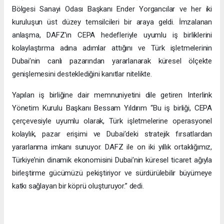
Bölgesi Sanayi Odası Başkanı Ender Yorgancılar ve her iki
kuruluşun üst düzey temsilcileri bir araya geldi. İmzalanan
anlaşma, DAFZ’ın CEPA hedefleriyle uyumlu iş birliklerini
kolaylaştırma adına adımlar attığını ve Türk işletmelerinin
Dubai’nin canlı pazarından yararlanarak küresel ölçekte
genişlemesini desteklediğini kanıtlar nitelikte.
Yapılan iş birliğine dair memnuniyetini dile getiren Interlink
Yönetim Kurulu Başkanı Bessam Yıldırım “Bu iş birliği, CEPA
çerçevesiyle uyumlu olarak, Türk işletmelerine operasyonel
kolaylık, pazar erişimi ve Dubai’deki stratejik fırsatlardan
yararlanma imkanı sunuyor. DAFZ ile on iki yıllık ortaklığımız,
Türkiye’nin dinamik ekonomisini Dubai’nin küresel ticaret ağıyla
birleştirme gücümüzü pekiştiriyor ve sürdürülebilir büyümeye
katkı sağlayan bir köprü oluşturuyor.” dedi.