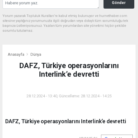
Gönder
Yorum yazarak Topluluk Kuralları’nı kabul etmiş bulunuyor ve hurnethaber.com
sitesine yaptığınız yorumunuzla ilgili doğrudan veya dolaylı tüm sorumluluğu tek
başınıza üstleniyorsunuz. Yazılan tüm yorumlardan site yönetimi hiçbir şekilde
sorumlu tutulamaz.
Anasayfa
Dünya
DAFZ, Türkiye operasyonlarını
Interlink’e devretti
DÜNYA
28.12.2024 - 13:40, Güncelleme: 28.12.2024 - 14:25
DAFZ, Türkiye operasyonlarını Interlink’e devretti