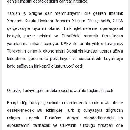
genişlemesini desteklediğini kanıtlar nitelikte.
Yapılan iş birliğine dair memnuniyetini dile getiren Interlink
Yönetim Kurulu Başkanı Bessam Yıldırım “Bu iş birliği, CEPA
çerçevesiyle uyumlu olarak, Türk işletmelerine operasyonel
kolaylık, pazar erişimi ve Dubai’deki stratejik fırsatlardan
yararlanma imkanı sunuyor. DAFZ ile on iki yıllık ortaklığımız,
Türkiye’nin dinamik ekonomisini Dubai’nin küresel ticaret ağıyla
birleştirme gücümüzü pekiştiriyor ve sürdürülebilir büyümeye
katkı sağlayan bir köprü oluşturuyor.” dedi.
Ortaklık, Türkiye genelindeki roadshowlar ile taçlandırılacak
Bu iş birliği, Türkiye genelinde düzenlenecek roadshowlar ile de
desteklenecek. Bu etkinlikler, Türk iş dünyasıyla doğrudan
iletişim kurarak Dubai’nin dünya standartlarındaki iş
ekosistemini tanıtacak ve CEPA’nın sunduğu fırsatları öne