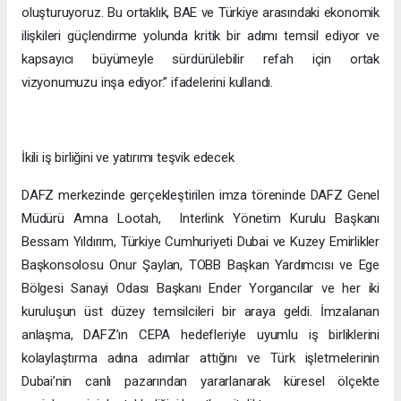
oluşturuyoruz. Bu ortaklık, BAE ve Türkiye arasındaki ekonomik
ilişkileri güçlendirme yolunda kritik bir adımı temsil ediyor ve
kapsayıcı büyümeyle sürdürülebilir refah için ortak
vizyonumuzu inşa ediyor.” ifadelerini kullandı.
İkili iş birliğini ve yatırımı teşvik edecek
DAFZ merkezinde gerçekleştirilen imza töreninde DAFZ Genel
Müdürü Amna Lootah, Interlink Yönetim Kurulu Başkanı
Bessam Yıldırım, Türkiye Cumhuriyeti Dubai ve Kuzey Emirlikler
Başkonsolosu Onur Şaylan, TOBB Başkan Yardımcısı ve Ege
Bölgesi Sanayi Odası Başkanı Ender Yorgancılar ve her iki
kuruluşun üst düzey temsilcileri bir araya geldi. İmzalanan
anlaşma, DAFZ’ın CEPA hedefleriyle uyumlu iş birliklerini
kolaylaştırma adına adımlar attığını ve Türk işletmelerinin
Dubai’nin canlı pazarından yararlanarak küresel ölçekte