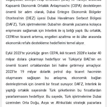
Kapsamlı Ekonomik Ortaklık Anlaşması’nı (CEPA) destekleyen
önemli bir adım olarak, Dubai Entegre Ekonomik Bölgeler
Otoritesi’nin (DIEZ) üyesi Dubai Havalimanı Serbest Bölgesi
(DAFZ), Türk işletmelerinin Dubai’nin dinamik pazarına kolayca
erişmesini sağlamak için Interlink ile iş birliği yaptı. Bu ortaklık,
CEPA’nın ticareti artırma, engelleri azaltma ve iki ülke arasında
ekonomik refahı destekleme hedeflerini temel alıyor.
Eylül 2023’te yürürlüğe giren CEPA, ikili ticareti 2028’e kadar 40
milyar dolara çıkarmayı hedefliyor ve Türkiye’yi BAE’nin en
önemli ticaret ortaklarından biri haline getirmeyi amaçlıyor.
2023’te 19 milyar dolarlık petrol dışı ticaret hacminin
oluşmasını sağlayan bu anlaşma, ekonomik bağları
derinleştirmek için önemli bir fırsat sunuyor. DAFZ, Interlink ile
yaptığı ortaklık sayesinde Türk şirketlerinin bu fırsatlardan
yararlanmasını hedefliyor. Bu sayede, Türk işletmelerine Dubai
üzerinden Orta Doğu, Asya ve Afrika’daki stratejik pazarlara