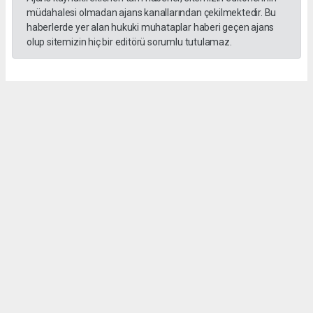
müdahalesi olmadan ajans kanallarından çekilmektedir. Bu
haberlerde yer alan hukuki muhataplar haberi geçen ajans
olup sitemizin hiç bir editörü sorumlu tutulamaz.
Okuyucu Yorumları
(0)
Gönder
Yorum yazarak Topluluk Kuralları’nı kabul etmiş bulunuyor ve hurnethaber.com
sitesine yaptığınız yorumunuzla ilgili doğrudan veya dolaylı tüm sorumluluğu tek