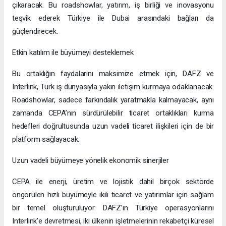
çıkaracak. Bu roadshowlar, yatırım, iş birliği ve inovasyonu
teşvik ederek Türkiye ile Dubai arasındaki bağları da
güçlendirecek.
Etkin katılım ile büyümeyi desteklemek
Bu ortaklığın faydalarını maksimize etmek için, DAFZ ve
Interlink, Türk iş dünyasıyla yakın iletişim kurmaya odaklanacak.
Roadshowlar, sadece farkındalık yaratmakla kalmayacak, aynı
zamanda CEPA’nın sürdürülebilir ticaret ortaklıkları kurma
hedefleri doğrultusunda uzun vadeli ticaret ilişkileri için de bir
platform sağlayacak.
Uzun vadeli büyümeye yönelik ekonomik sinerjiler
CEPA ile enerji, üretim ve lojistik dahil birçok sektörde
öngörülen hızlı büyümeyle ikili ticaret ve yatırımlar için sağlam
bir temel oluşturuluyor. DAFZ’ın Türkiye operasyonlarını
Interlink’e devretmesi, iki ülkenin işletmelerinin rekabetçi küresel