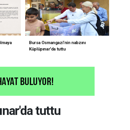
 olmaya
Bursa Osmangazi’nin nabzını
Küplüpınar'da tuttu
nar'da tuttu