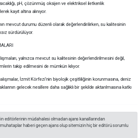
ıcaklığı, pH, çözünmüş oksijen ve elektriksel iletkenlik
erek kayıt altına alınıyor.
nın mevcut durumu düzenli olarak değerlendirilirken, su kalitesinin
ksız sürdürülüyor.
MALARI
şmaları, yalnızca mevcut su kalitesinin değerlendirilmesini değil,
lerin takip edilmesini de mümkün kılıyor.
lışmalar, İzmit Körfezi’nin biyolojik çeşitliliğinin korunmasına, deniz
klarının gelecek nesillere daha sağlıklı bir şekilde aktarılmasına katkı
zin editörlerinin müdahalesi olmadan ajans kanallarından
 muhataplar haberi geçen ajans olup sitemizin hiç bir editörü sorumlu