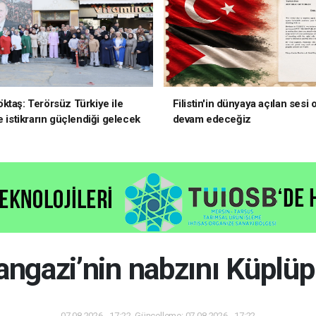
ktaş: Terörsüz Türkiye ile
Filistin'in dünyaya açılan sesi
e istikrarın güçlendiği gelecek
devam edeceğiz
oruz
gazi’nin nabzını Küplüpı
07.08.2026 - 17:22, Güncelleme: 07.08.2026 - 17:22