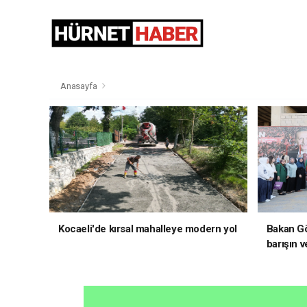
Anasayfa
Kocaeli'de kırsal mahalleye modern yol
Bakan Gö
barışın v
hedefliy