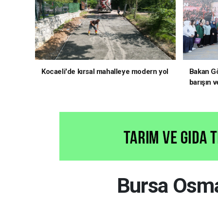
Kocaeli'de kırsal mahalleye modern yol
Bakan Gö
barışın v
hedefliy
Bursa Osman