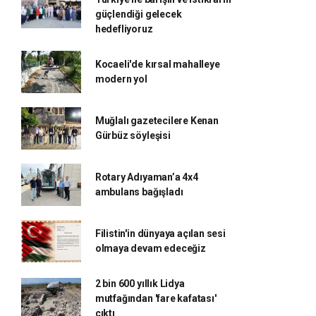
güçlendiği gelecek
hedefliyoruz
Kocaeli'de kırsal mahalleye
modern yol
Muğlalı gazetecilere Kenan
Gürbüz söyleşisi
Rotary Adıyaman’a 4x4
ambulans bağışladı
Filistin'in dünyaya açılan sesi
olmaya devam edeceğiz
2 bin 600 yıllık Lidya
mutfağından 'fare kafatası'
çıktı