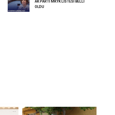
AK PARTİ MKYK LİSTESİ BELLİ
OLDU