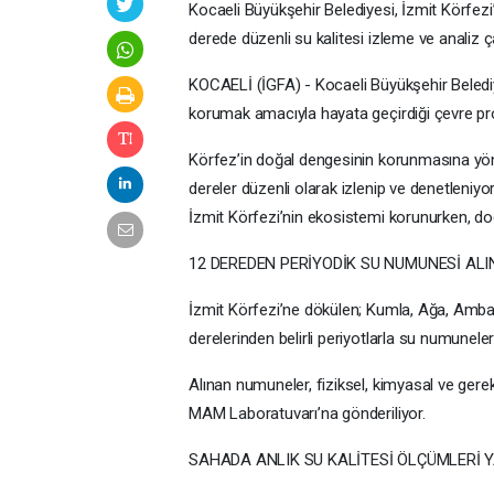
Kocaeli Büyükşehir Belediyesi, İzmit Körfez
derede düzenli su kalitesi izleme ve analiz ç
KOCAELİ (İGFA) - Kocaeli Büyükşehir Belediye
korumak amacıyla hayata geçirdiği çevre proje
Körfez’in doğal dengesinin korunmasına yön
dereler düzenli olarak izlenip ve denetleniyor
İzmit Körfezi’nin ekosistemi korunurken, doğa
12 DEREDEN PERİYODİK SU NUMUNESİ ALI
İzmit Körfezi’ne dökülen; Kumla, Ağa, Ambarl
derelerinden belirli periyotlarla su numuneleri
Alınan numuneler, fiziksel, kimyasal ve gere
MAM Laboratuvarı’na gönderiliyor.
SAHADA ANLIK SU KALİTESİ ÖLÇÜMLERİ Y