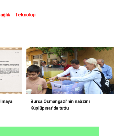
ağlık
Teknoloji
 olmaya
Bursa Osmangazi’nin nabzını
Küplüpınar'da tuttu