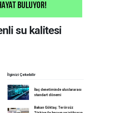
li su kalitesi
İlginizi Çekebilir
İlaç denetiminde uluslararası
standart dönemi
Bakan Göktaş: Terörsüz
Türkiye ile barışın ve istikrarın