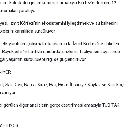
i’nin ekolojik dengesini korumak amacıyla Körfez’e dökülen 12
alışmaları yürütüyor.
si, İzmit Körfezi’nin ekosistemini iyileştirmek ve su kalitesini
lerini kararlılıkla sürdürüyor.
elik yürütülen çalışmalar kapsamında İzmit Körfezi’ne dökülen
. Büyükşehir’in titizlikle sürdürdüğü izleme faaliyetleri sayesinde
l yaşamın sürdürülebilirliği de güçlendiriliyor.
NIYOR
ı, Saz, Ova, Narca, Kiraz, Halı, Hisar, İhsaniye, Kaytaz ve Karakoç
 alınıyor.
kli görülen diğer analizlerin gerçekleştirilmesi amacıyla TÜBİTAK
APILIYOR