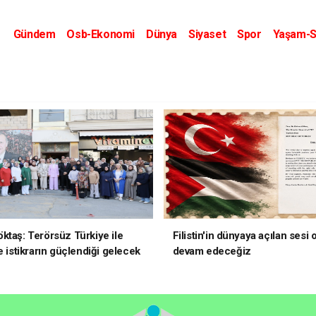
Gündem
Osb-Ekonomi
Dünya
Siyaset
Spor
Yaşam-S
Kripto Dünyası
Kültür-Sanat
Eğitim
ktaş: Terörsüz Türkiye ile
Filistin'in dünyaya açılan sesi
e istikrarın güçlendiği gelecek
devam edeceğiz
oruz