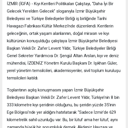
İZMİR (İGFA) - Kıyı Kentleri Politikaları Çalıştayı, “Daha İyi Bir
Gelecek Yerelden Gelecek” sloganıyla İzmir Büyükşehir
Belediyesi ve Türkiye Belediyeler Birliği iş birliğinde Tarihi
Havagazı Fabrikası Kültür Merkezi’nde düzenlendi. Kentlerin
geleceğinin, ortak yaşam alanlarının, doğal mirasın ve kıyı
kültürünün konuşulduğu çalıştaya İzmir Büyükşehir Belediyesi
Başkan Vekili Dr. Zafer Levent Yıldır, Türkiye Belediyeler Birliği
Genel Sekreter Yardımcısı Dr. Şengül Altan Arslan, kıyı ve deniz
mühendisi, İZDENİZ Yönetim Kurulu Başkanı Dr. Işıkhan Güler,
yerel yönetim temsilcileri, akademisyenler, sivil toplum kuruluşu
temsilcileri katıldı.
Toplantının açılış konuşmasını yapan İzmir Büyükşehir
Belediyesi Başkan Vekili Dr. Zafer Levent Yıldır, Türkiye’nin 8 bin
333 kilometre kıyı şeridinin olduğunu, bu şeridin yüzde 35’inin
Ege Bölgesi’nde yer aldığını hatırlatarak “Sadece İzmir’de 629
kilometrelik sahil uzunluğu var. Bu, bir lütuf ama her lütuf, aynı
zamanda büyük bir sorumluluk demek. Akdeniz Havzası ve