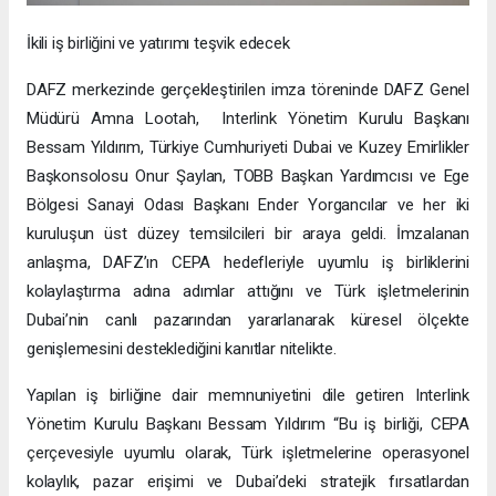
İkili iş birliğini ve yatırımı teşvik edecek
DAFZ merkezinde gerçekleştirilen imza töreninde DAFZ Genel
Müdürü Amna Lootah, Interlink Yönetim Kurulu Başkanı
Bessam Yıldırım, Türkiye Cumhuriyeti Dubai ve Kuzey Emirlikler
Başkonsolosu Onur Şaylan, TOBB Başkan Yardımcısı ve Ege
Bölgesi Sanayi Odası Başkanı Ender Yorgancılar ve her iki
kuruluşun üst düzey temsilcileri bir araya geldi. İmzalanan
anlaşma, DAFZ’ın CEPA hedefleriyle uyumlu iş birliklerini
kolaylaştırma adına adımlar attığını ve Türk işletmelerinin
Dubai’nin canlı pazarından yararlanarak küresel ölçekte
genişlemesini desteklediğini kanıtlar nitelikte.
Yapılan iş birliğine dair memnuniyetini dile getiren Interlink
Yönetim Kurulu Başkanı Bessam Yıldırım “Bu iş birliği, CEPA
çerçevesiyle uyumlu olarak, Türk işletmelerine operasyonel
kolaylık, pazar erişimi ve Dubai’deki stratejik fırsatlardan