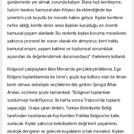
gündeminde yer almak zorunda kalıyor. Buna hızlı kentleşme,
turizm baskısı, kamusal alan ihtiyacı da eklendiğinde kıyı
yönetimi çok boyutlu bir mesele haline geliyor. Kıyılar kentlerin
nefes aldığı, kentle deniz arası ilişkinin kurulduğu en önemli
kamusal yaşam alanladır. Bu nedenle kıyıları koruma meselesini
yalnızca çevresel bir sorun olarak ele almıyoruz; kent hakkı,
kamusal erişim, yaşam kalitesi ve toplumsal sorumluluk
açısından da değerlendirmek durumundayız” ifadelerini kullandı.
Bölgesel çalıştayların ilkini Mersin’de gerçekleştirdiklerini, Ege
Bölgesi toplantılarında da İzmir’i, güçlü kıyı kültürü olan bir liman
kenti olması sebebiyle seçtiklerini dile getiren Şengül Altan
Arslan, sözlerini şöyle tamamladı: “Bölgesel toplantıları
sürdürmeyi hedefliyoruz. İki hafta sonra Trabzon’da toplantı
yapacağız. Oraya çıkan birikim, Türkiye Belediyeler Birliği
tarafından hazırlanacak Kıyı Kentleri Politika Belgesi’ne katkı
sunacak. Kıyılar yalnızca belediyelerin değil kent yaşamının,
ekolojik dengenin ve gelecek kuşakların ortak meselesi. Kıyıları