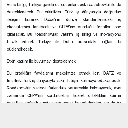
Bu iş birliği, Türkiye genelinde düzenlenecek roadshowlar ile de
desteklenecek. Bu etkinlikler, Türk iş dünyasıyla doğrudan
iletişim kurarak Dubai’nin dünya standartlarındaki iş
ekosistemini tanıtacak ve CEPA’nın sunduğu fırsatları öne
çıkaracak. Bu roadshowlar, yatırım, iş birliği ve inovasyonu
teşvik ederek Türkiye ile Dubai arasındaki bağları da
güçlendirecek.
Etkin katılım ile büyümeyi desteklemek
Bu ortaklığın faydalarını maksimize etmek için, DAFZ ve
Interlink, Türk iş dünyasıyla yakın iletişim kurmaya odaklanacak.
Roadshowlar, sadece farkındalık yaratmakla kalmayacak, aynı
zamanda CEPA’nın sürdürülebilir ticaret ortaklıkları kurma
hedefleri doğrultusunda uzun vadeli ticaret ilişkileri için de bir
platform sağlayacak.
Uzun vadeli büyümeye yönelik ekonomik sinerjiler