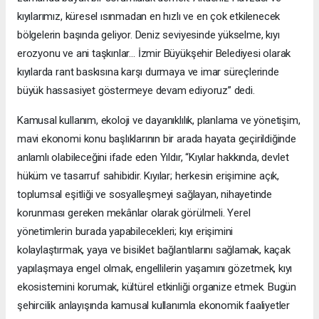
kıyılarımız, küresel ısınmadan en hızlı ve en çok etkilenecek
bölgelerin başında geliyor. Deniz seviyesinde yükselme, kıyı
erozyonu ve ani taşkınlar… İzmir Büyükşehir Belediyesi olarak
kıyılarda rant baskısına karşı durmaya ve imar süreçlerinde
büyük hassasiyet göstermeye devam ediyoruz” dedi.
Kamusal kullanım, ekoloji ve dayanıklılık, planlama ve yönetişim,
mavi ekonomi konu başlıklarının bir arada hayata geçirildiğinde
anlamlı olabileceğini ifade eden Yıldır, “Kıyılar hakkında, devlet
hüküm ve tasarruf sahibidir. Kıyılar; herkesin erişimine açık,
toplumsal eşitliği ve sosyalleşmeyi sağlayan, nihayetinde
korunması gereken mekânlar olarak görülmeli. Yerel
yönetimlerin burada yapabilecekleri; kıyı erişimini
kolaylaştırmak, yaya ve bisiklet bağlantılarını sağlamak, kaçak
yapılaşmaya engel olmak, engellilerin yaşamını gözetmek, kıyı
ekosistemini korumak, kültürel etkinliği organize etmek. Bugün
şehircilik anlayışında kamusal kullanımla ekonomik faaliyetler