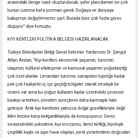
arasındaki denge nasıl oluşturulacak, şehir plancılarının en çok
bunun üzerine kafa yorması gerek. Doğaya ve dünyaya
bakışımızı değiştirmemiz şart. Burada bize çok fazla görev
düşüyor” diye konuştu.
KIYI KENTLERİ POLİTİKA BELGESİ HAZIRLANACAK
Türkiye Belediyeler Birliği Genel Sekreter Yardımcısı Dr. Şengül
Altan Arslan, “Kıyı kentleri; ekonomik yaşamın, turizmin,
ulaşımın, kültürel etkileşimin ve kamusal yaşamın yoğunlaştığı
çok özel alanlar. Limandan turizme; sanayiden lojistiğe kadar
pek çok faaliyetin iç içe geçtiği bölgeler olarak stratejik bir
önemi var ama bu yoğun kullanım kıyılar üzerindeki çevresel
baskıyı artırırken, yönetim süreçlerini daha karmaşık hale
getiriyor. Artık kıyı kentlerini yalnızca doğal güzellikleriyle değil
iklim krizine karşı kırılganlıklarıyla da konuşuyoruz. Deniz
seviyesindeki yükselme, kıyı erozyonu, deniz kirliliği, biyolojik
çeşitlilik kaybı ve aşırı hava olayları, yerel yönetimlerin doğrudan