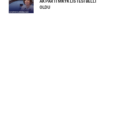
AK PARTİ MKYK LİSTESİ BELLİ
OLDU