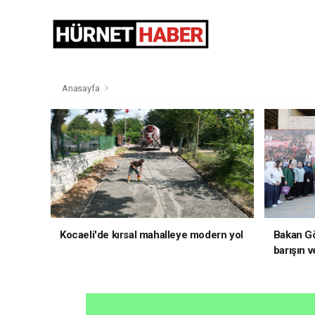
Anasayfa
Kocaeli'de kırsal mahalleye modern yol
Bakan Gö
barışın v
hedefliy