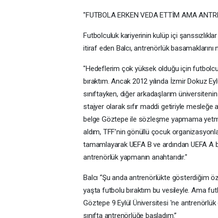
"FUTBOLA ERKEN VEDA ETTİM AMA ANTR
Futbolculuk kariyerinin kulüp içi şanssızlıkla
itiraf eden Balcı, antrenörlük basamaklarını 
"Hedeflerim çok yüksek olduğu için futbolcu
bıraktım. Ancak 2012 yılında İzmir Dokuz Eyl
sınıftayken, diğer arkadaşlarım üniversitenin
stajyer olarak sıfır maddi getiriyle mesleğe 
belge Göztepe ile sözleşme yapmama yetmedi
aldım, TFF’nin gönüllü çocuk organizasyonlar
tamamlayarak UEFA B ve ardından UEFA A belg
antrenörlük yapmanın anahtarıdır."
Balcı “Şu anda antrenörlükte gösterdiğim ö
yaşta futbolu bıraktım bu vesileyle. Ama fu
Göztepe 9 Eylül Üniversitesi 'ne antrenörlük
sınıfta antrenörlüğe başladım.”