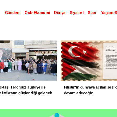
Gündem
Osb-Ekonomi
Dünya
Siyaset
Spor
Yaşam-S
Kripto Dünyası
Kültür-Sanat
Eğitim
ktaş: Terörsüz Türkiye ile
Filistin'in dünyaya açılan sesi
e istikrarın güçlendiği gelecek
devam edeceğiz
oruz