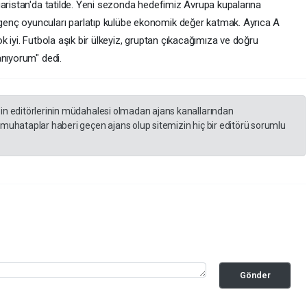
garistan'da tatilde. Yeni sezonda hedefimiz Avrupa kupalarına
enç oyuncuları parlatıp kulübe ekonomik değer katmak. Ayrıca A
k iyi. Futbola aşık bir ülkeyiz, gruptan çıkacağımıza ve doğru
anıyorum" dedi.
zin editörlerinin müdahalesi olmadan ajans kanallarından
 muhataplar haberi geçen ajans olup sitemizin hiç bir editörü sorumlu
Gönder