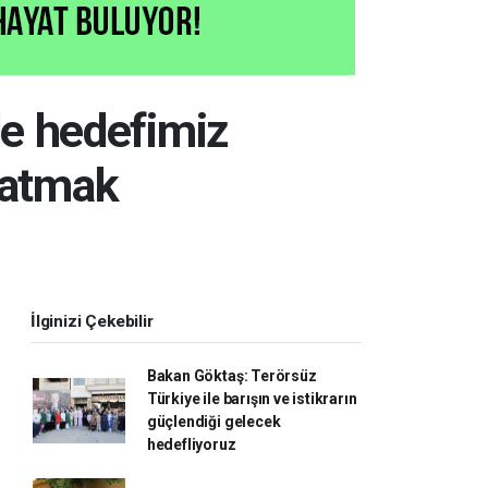
de hedefimiz
latmak
İlginizi Çekebilir
Bakan Göktaş: Terörsüz
Türkiye ile barışın ve istikrarın
güçlendiği gelecek
hedefliyoruz