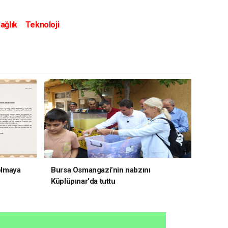
ağlık
Teknoloji
 olmaya
Bursa Osmangazi’nin nabzını
Küplüpınar'da tuttu