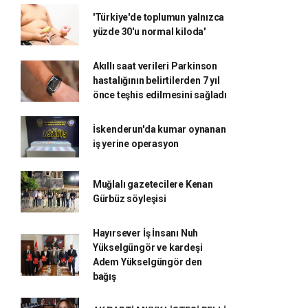
'Türkiye'de toplumun yalnızca
yüzde 30'u normal kiloda'
Akıllı saat verileri Parkinson
hastalığının belirtilerden 7 yıl
önce teşhis edilmesini sağladı
İskenderun'da kumar oynanan
iş yerine operasyon
Muğlalı gazetecilere Kenan
Gürbüz söyleşisi
Hayırsever İş İnsanı Nuh
Yükselgüngör ve kardeşi
Adem Yükselgüngör den
bağış