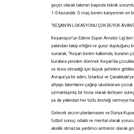
geçici olarak takımın başında teknik soruml
1-0 kazandık. O maç benim kariyerimin en bü
"KEŞAN’IN LOKASYONU ÇOK BÜYÜK AVAN
Keşanspor’un Edirne Süper Amatör Lig’den 
yakından takip ettiğini ve gurur duyduğunu bel
sunarak, "Keşan benim kalbimde, buranın ç
buralara yeniden dönmeli. Keşan’da çocuklar
ve tesis olmadığı için büyük şehirlere gittikl
Avrupa'ya bir adım, İstanbul ve Çanakkale’ye
altyapı takımlarını çağırıp uluslararası çocu
uzmanlaşmış bir hoca olarak ilerleyen süreç
ya da yakından her türlü desteği vermeye haz
Gelecek sezon planlamasını ve Dünya Kupası
futbol sonuç odaklı ve mental olarak yorucu.
aksilik olmazsa yardımcı antrenör olarak g