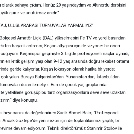
u olarak sahaya çıktım. Henüz 29 yaşındaydım ve Altınordu derbisini
yük gurur ve unutulmaz anıdır."
TAJ, ULUSLARARASI TURNUVALAR YAPMALIYIZ"
Bölgesel Amatör Lig’e (BAL) yükselmesini Fe TV ve yerel basından
irten başarılı antrenör, Keşan altyapısı için de vizyoner bir öneri
ocuğuyum. Keşanspor geçmişte 3. Lig'de profesyonel maçlar oynadı,
ın en kritik gelişim yaşı olan 9-12 yaş arasında doğru rekabet ortamı
erinde geride kalıyorlar. Keşan lokasyon olarak harika bir yerde;
 çok yakın. Buraya Bulgaristan’dan, Yunanistan’dan, İstanbul’dan
k turnuvaları düzenlemeliyiz. Ben de çocuk yaş gruplarında
te yetkililerle görüşüp bu tarz organizasyonlara seve seve uzaktan
ırım." diye konuştu.
 heyecanını da değerlendiren Sadık Ahmet Balcı, "Profesyonel
 Ancak Göztepe'de yeni sezon için de toplantılarımızı yaptık, bir
örevime devam ediyorum. Teknik direktörümüz Stanimir Stoilov ile