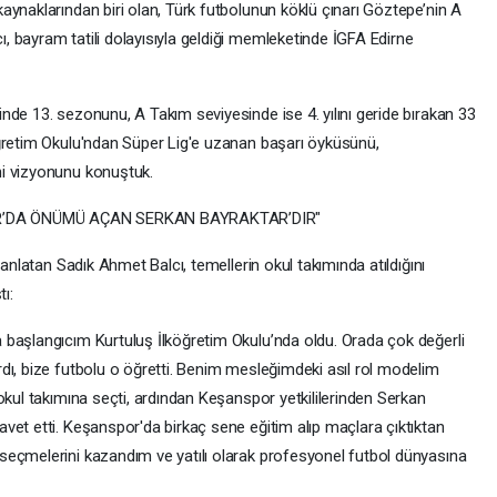
aynaklarından biri olan, Türk futbolunun köklü çınarı Göztepe’nin A
 bayram tatili dolayısıyla geldiği memleketinde İGFA Edirne
nde 13. sezonunu, A Takım seviyesinde ise 4. yılını geride bırakan 33
öğretim Okulu'ndan Süper Lig'e uzanan başarı öyküsünü,
i vizyonunu konuştuk.
R’DA ÖNÜMÜ AÇAN SERKAN BAYRAKTAR’DIR"
 anlatan Sadık Ahmet Balcı, temellerin okul takımında atıldığını
ı:
başlangıcım Kurtuluş İlköğretim Okulu’nda oldu. Orada çok değerli
dı, bize futbolu o öğretti. Benim mesleğimdeki asıl rol modelim
okul takımına seçti, ardından Keşanspor yetkililerinden Serkan
vet etti. Keşanspor'da birkaç sene eğitim alıp maçlara çıktıktan
seçmelerini kazandım ve yatılı olarak profesyonel futbol dünyasına