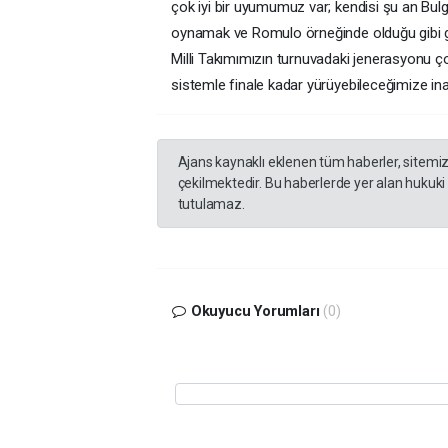
çok iyi bir uyumumuz var; kendisi şu an Bul
oynamak ve Romulo örneğinde olduğu gibi g
Milli Takımımızın turnuvadaki jenerasyonu ço
sistemle finale kadar yürüyebileceğimize in
Ajans kaynaklı eklenen tüm haberler, sitemi
çekilmektedir. Bu haberlerde yer alan hukuki
tutulamaz.
Okuyucu Yorumları
(0)