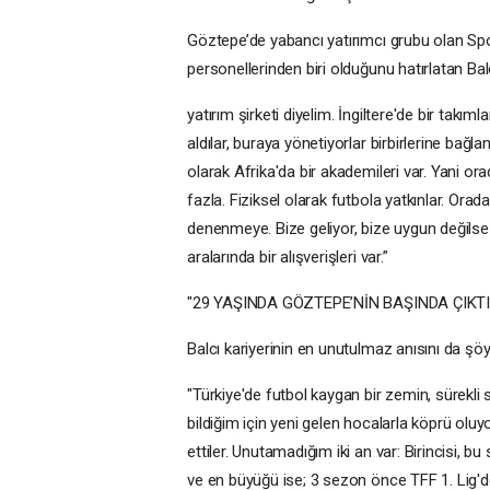
Göztepe’de yabancı yatırımcı grubu olan Spor
personellerinden biri olduğunu hatırlatan Balc
yatırım şirketi diyelim. İngiltere'de bir takım
aldılar, buraya yönetiyorlar birbirlerine bağla
olarak Afrika'da bir akademileri var. Yani ora
fazla. Fiziksel olarak futbola yatkınlar. Ora
denenmeye. Bize geliyor, bize uygun değilse F
aralarında bir alışverişleri var.”
"29 YAŞINDA GÖZTEPE’NİN BAŞINDA ÇIK
Balcı kariyerinin en unutulmaz anısını da şöyl
"Türkiye'de futbol kaygan bir zemin, sürekli
bildiğim için yeni gelen hocalarla köprü oluy
ettiler. Unutamadığım iki an var: Birincisi, b
ve en büyüğü ise; 3 sezon önce TFF 1. Lig'd