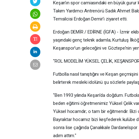
Keşan’ın spor camiasındaki en büyük gurur k
Takım Yardımcı Antrenörü Sadık Ahmet Balcı,
Temsilcisi Erdoğan Demir'i ziyaret etti.
Erdoğan DEMİR / EDİRNE (İGFA) - İzmir ekibi
yaşındaki genç teknik adamla; Kurtuluş İlk
Keşanspor’un geleceğini ve Göztepe'nin yen
"ROL MODELİM YÜKSEL ÇELİK, KEŞANSPO
Futbolla nasıl tanıştığını ve Keşan geçmişini
belirterek mesleki idolünü şu sözlerle paylaşt
"Ben 1993 yılında Keşan’da doğdum. Futbola 
beden eğitimi öğretmenimiz Yüksel Çelik var
Yüksel hocamdır; o tam bir eğitmendir. Bizi 
Bayraktar hocamız bizi keşfederek kulübe da
sonra lise çağında Çanakkale Dardanelspor 
adım attım."