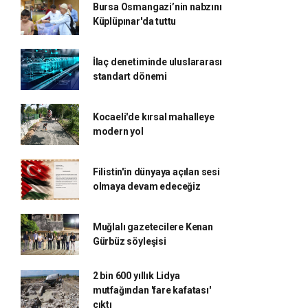
Bursa Osmangazi’nin nabzını
Küplüpınar'da tuttu
İlaç denetiminde uluslararası
standart dönemi
Kocaeli'de kırsal mahalleye
modern yol
Filistin'in dünyaya açılan sesi
olmaya devam edeceğiz
Muğlalı gazetecilere Kenan
Gürbüz söyleşisi
2 bin 600 yıllık Lidya
mutfağından 'fare kafatası'
çıktı