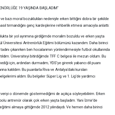
ENÖRLÜĞE 19 YAŞINDA BAŞLADIM"
r ve bazı moral bozuklukları nedeniyle erken bittiğini dobra bir şekilde
nasıl tırmandığını genç kardeşlerine rehberlik etmesi amacıyla anlattı:
lukta bir yol ayrımına girdiğimde moralim bozuldu ve erken yaşta
ül Üniversitesi Antrenörlük Eğitimi bölümünü kazandım. Daha birinci
 tadını çıkarırken ben hocalarımın yönlendirmesiyle futbol okullarında
atıldım. Üniversiteyi bitirdiğimde TFF C belgesi ile mezun oldum. Bu
ği için, ardından durmadım; YDS’ye girerek yabancı dil puanı
ına katıldım. Bu puanlarla Riva ve Antalya'daki kursları
elerimi aldım. Bu belgeler Süper Lig ve 1. Lig'de yardımcı
zveriyi o dönemde göstermediğimi de açıkça söyleyebilirim. Erken
tbolu antrenör olarak çok erken yaşta başladım. Yani İzmir'de
 eğitimi almaya gittiğimde 2012 yılındaydı. Ve hemen daha birinci