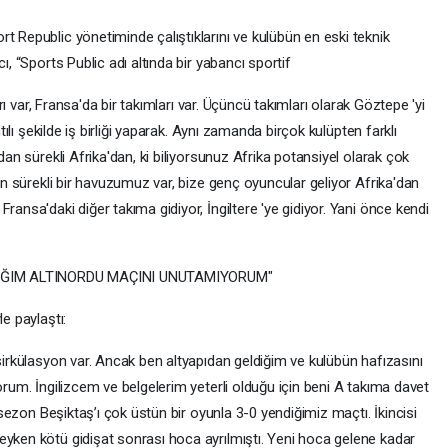
t Republic yönetiminde çalıştıklarını ve kulübün en eski teknik
ı, “Sports Public adı altında bir yabancı sportif
ları var, Fransa'da bir takımları var. Üçüncü takımları olarak Göztepe 'yi
ntılı şekilde iş birliği yaparak. Aynı zamanda birçok kulüpten farklı
dan sürekli Afrika'dan, ki biliyorsunuz Afrika potansiyel olarak çok
dan sürekli bir havuzumuz var, bize genç oyuncular geliyor Afrika'dan
ransa'daki diğer takıma gidiyor, İngiltere 'ye gidiyor. Yani önce kendi
TIĞIM ALTINORDU MAÇINI UNUTAMIYORUM"
e paylaştı:
 sirkülasyon var. Ancak ben altyapıdan geldiğim ve kulübün hafızasını
orum. İngilizcem ve belgelerim yeterli olduğu için beni A takıma davet
u sezon Beşiktaş’ı çok üstün bir oyunla 3-0 yendiğimiz maçtı. İkincisi
eyken kötü gidişat sonrası hoca ayrılmıştı. Yeni hoca gelene kadar