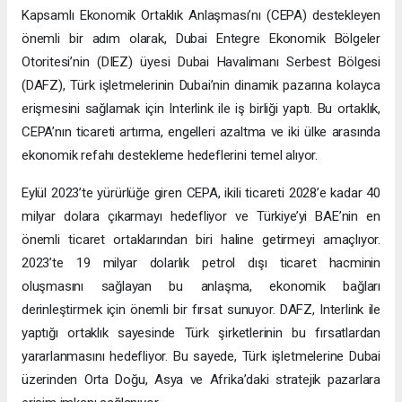
Kapsamlı Ekonomik Ortaklık Anlaşması’nı (CEPA) destekleyen
önemli bir adım olarak, Dubai Entegre Ekonomik Bölgeler
Otoritesi’nin (DIEZ) üyesi Dubai Havalimanı Serbest Bölgesi
(DAFZ), Türk işletmelerinin Dubai’nin dinamik pazarına kolayca
erişmesini sağlamak için Interlink ile iş birliği yaptı. Bu ortaklık,
CEPA’nın ticareti artırma, engelleri azaltma ve iki ülke arasında
ekonomik refahı destekleme hedeflerini temel alıyor.
Eylül 2023’te yürürlüğe giren CEPA, ikili ticareti 2028’e kadar 40
milyar dolara çıkarmayı hedefliyor ve Türkiye’yi BAE’nin en
önemli ticaret ortaklarından biri haline getirmeyi amaçlıyor.
2023’te 19 milyar dolarlık petrol dışı ticaret hacminin
oluşmasını sağlayan bu anlaşma, ekonomik bağları
derinleştirmek için önemli bir fırsat sunuyor. DAFZ, Interlink ile
yaptığı ortaklık sayesinde Türk şirketlerinin bu fırsatlardan
yararlanmasını hedefliyor. Bu sayede, Türk işletmelerine Dubai
üzerinden Orta Doğu, Asya ve Afrika’daki stratejik pazarlara