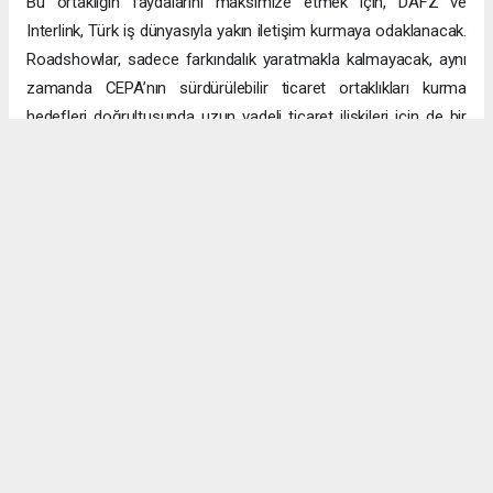
Bu ortaklığın faydalarını maksimize etmek için, DAFZ ve
Interlink, Türk iş dünyasıyla yakın iletişim kurmaya odaklanacak.
Roadshowlar, sadece farkındalık yaratmakla kalmayacak, aynı
zamanda CEPA’nın sürdürülebilir ticaret ortaklıkları kurma
hedefleri doğrultusunda uzun vadeli ticaret ilişkileri için de bir
platform sağlayacak.
Uzun vadeli büyümeye yönelik ekonomik sinerjiler
CEPA ile enerji, üretim ve lojistik dahil birçok sektörde
öngörülen hızlı büyümeyle ikili ticaret ve yatırımlar için sağlam
bir temel oluşturuluyor. DAFZ’ın Türkiye operasyonlarını
Interlink’e devretmesi, iki ülkenin işletmelerinin rekabetçi küresel
arenada başarılı olmasını amaçlarken, DAFZ’ın küresel
ekonomide iş birliği kolaylaştırıcısı rolünü de pekiştiriyor.
Hibya Haber Ajansı