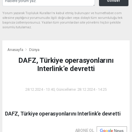
Gönder
Yorum yazarak Topluluk Kuralları’nı kabul etmiş bulunuyor ve hurnethaber.com
sitesine yaptığınız yorumunuzla ilgili doğrudan veya dolaylı tüm sorumluluğu tek
başınıza üstleniyorsunuz. Yazılan tüm yorumlardan site yönetimi hiçbir şekilde
sorumlu tutulamaz.
Anasayfa
Dünya
DAFZ, Türkiye operasyonlarını
Interlink’e devretti
DÜNYA
28.12.2024 - 13:40, Güncelleme: 28.12.2024 - 14:25
DAFZ, Türkiye operasyonlarını Interlink’e devretti
ABONE OL