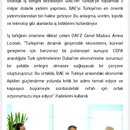
stratejik iş birliğini destekliyor. BAE’nin Türkiye’ye toplamda 5
milyar dolarlık yatırım yapması, BAE’yi Türkiye’nin en önemli
yatırımcılarından biri haline getiriyor. Bu anlaşma, üretim, lojistik
ve teknoloji gibi alanlarda iş birliklerini hızlandırıyor.
İş birliğinin önemine dikkat çeken DAFZ Genel Müdürü Amna
Lootah, “Türkiye’nin dinamik girişimcilik ekosistemi, küresel
genişleme için benzersiz bir potansiyel sunuyor. CEPA
aracılığıyla Türk işletmelerinin Dubai’nin ekonomisine sorunsuz
bir şekilde entegre olmasını sağlayacak bir çerçeve
oluşturuyoruz. Bu ortaklık, BAE ve Türkiye arasındaki ekonomik
ilişkileri güçlendirme yolunda kritik bir adımı temsil ediyor ve
kapsayıcı büyümeyle sürdürülebilir refah için ortak
vizyonumuzu inşa ediyor.” ifadelerini kullandı.