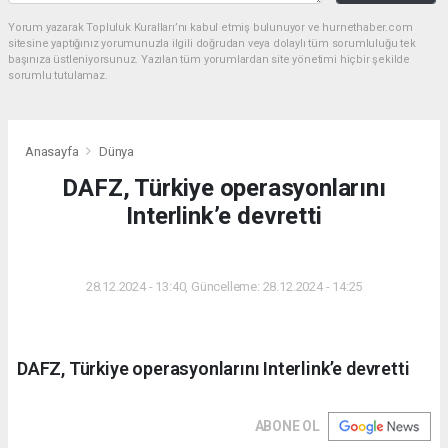
Yorum yazarak Topluluk Kuralları’nı kabul etmiş bulunuyor ve hurnethaber.com
sitesine yaptığınız yorumunuzla ilgili doğrudan veya dolaylı tüm sorumluluğu tek
başınıza üstleniyorsunuz. Yazılan tüm yorumlardan site yönetimi hiçbir şekilde
sorumlu tutulamaz.
Anasayfa
Dünya
DAFZ, Türkiye operasyonlarını
Interlink’e devretti
DÜNYA
28.12.2024 - 13:40, Güncelleme: 28.12.2024 - 14:25
DAFZ, Türkiye operasyonlarını Interlink’e devretti
ABONE OL