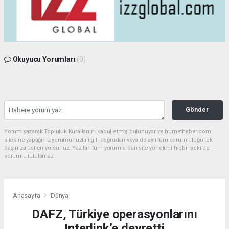
Okuyucu Yorumları
(0)
Gönder
Yorum yazarak Topluluk Kuralları’nı kabul etmiş bulunuyor ve hurnethaber.com
sitesine yaptığınız yorumunuzla ilgili doğrudan veya dolaylı tüm sorumluluğu tek
başınıza üstleniyorsunuz. Yazılan tüm yorumlardan site yönetimi hiçbir şekilde
sorumlu tutulamaz.
Anasayfa
Dünya
DAFZ, Türkiye operasyonlarını
Interlink’e devretti