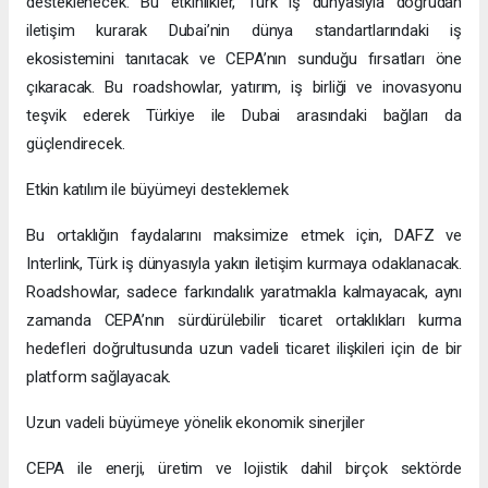
desteklenecek. Bu etkinlikler, Türk iş dünyasıyla doğrudan
iletişim kurarak Dubai’nin dünya standartlarındaki iş
ekosistemini tanıtacak ve CEPA’nın sunduğu fırsatları öne
çıkaracak. Bu roadshowlar, yatırım, iş birliği ve inovasyonu
teşvik ederek Türkiye ile Dubai arasındaki bağları da
güçlendirecek.
Etkin katılım ile büyümeyi desteklemek
Bu ortaklığın faydalarını maksimize etmek için, DAFZ ve
Interlink, Türk iş dünyasıyla yakın iletişim kurmaya odaklanacak.
Roadshowlar, sadece farkındalık yaratmakla kalmayacak, aynı
zamanda CEPA’nın sürdürülebilir ticaret ortaklıkları kurma
hedefleri doğrultusunda uzun vadeli ticaret ilişkileri için de bir
platform sağlayacak.
Uzun vadeli büyümeye yönelik ekonomik sinerjiler
CEPA ile enerji, üretim ve lojistik dahil birçok sektörde