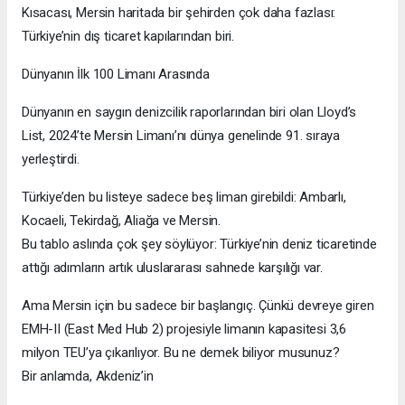
Kısacası, Mersin haritada bir şehirden çok daha fazlası:
Türkiye’nin dış ticaret kapılarından biri.
Dünyanın İlk 100 Limanı Arasında
Dünyanın en saygın denizcilik raporlarından biri olan Lloyd’s
List, 2024’te Mersin Limanı’nı dünya genelinde 91. sıraya
yerleştirdi.
Türkiye’den bu listeye sadece beş liman girebildi: Ambarlı,
Kocaeli, Tekirdağ, Aliağa ve Mersin.
Bu tablo aslında çok şey söylüyor: Türkiye’nin deniz ticaretinde
attığı adımların artık uluslararası sahnede karşılığı var.
Ama Mersin için bu sadece bir başlangıç. Çünkü devreye giren
EMH-II (East Med Hub 2) projesiyle limanın kapasitesi 3,6
milyon TEU’ya çıkarılıyor. Bu ne demek biliyor musunuz?
Bir anlamda, Akdeniz’in