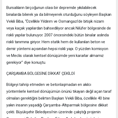
Bursalıların birçoğunun olası bir depremde yıkılabilecek
binalarda bilerek ya da bilmeyerek oturduğunu söyleyen Başkan
Vekili Biba, “Özellikle Yıldırım ve Osmangazi’de bitişik nizam
veya kaçak yapılardan bahsediliyor ancak Nilüfer bölgesinde de
riskli yapılar bulunuyor. 2007 öncesindeki bütün binalar aslında
riskli tanımına giriyor. Hem statik hem de kullanılan beton ve
demir yöntemi açısından hepsi riskli yapı. O yüzden komisyon
ve Meclis olarak kentsel dönüşümde yeni kararlar almamız
gerekiyor” diye konuştu.
ÇARŞAMBA BÖLGESİNE DİKKAT ÇEKİLDİ
Bölgeyi tahrip etmeden ve betonlaşmadan en akılcı
yöntemlerle kentsel dönüşümün önünü tıkayan değil açan taraf
olmaları gerektiğini belirten Başkan Vekili Biba, özellikle 40 bine
yakın insanın yaşadığı Çarşamba-Altıparmak bölgesine dikkat
çekti. Büyükşehir Belediyesi’nin üzerinde çalıştığı projenin