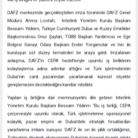
DAFZ merkezinde gerçekleştirilen imza töreninde DAFZ Genel
Müdürü Amna Lootah, Interlink Yönetim Kurulu Başkanı
Bessam Yıldırım, Türkiye Cumhuriyeti Dubai ve Kuzey Emirlikler
Başkonsolosu Onur Şaylan, TOBB Başkan Yardımcısı ve Ege
Bölgesi Sanayi Odası Başkanı Ender Yorgancılar ve her iki
kuruluşun üst düzey temsilcileri bir araya geldi. İmzalanan
anlaşma, DAFZ’ın CEPA hedefleriyle uyumlu iş birliklerini
kolaylaştırma adına adımlar attığını ve Türk işletmelerinin
Dubai’nin canlı pazarından yararlanarak küresel ölçekte
genişlemesini desteklediğini kanıtlar nitelikte.
Yapılan iş birliğine dair memnuniyetini dile getiren Interlink
Yönetim Kurulu Başkanı Bessam Yıldırım “Bu iş birliği, CEPA
çerçevesiyle uyumlu olarak, Türk işletmelerine operasyonel
kolaylık, pazar erişimi ve Dubai’deki stratejik fırsatlardan
yararlanma imkanı sunuyor. DAFZ ile on iki yıllık ortaklığımız,
Türkiye’nin dinamik ekonomisini Dubai’nin küresel ticaret ağıyla