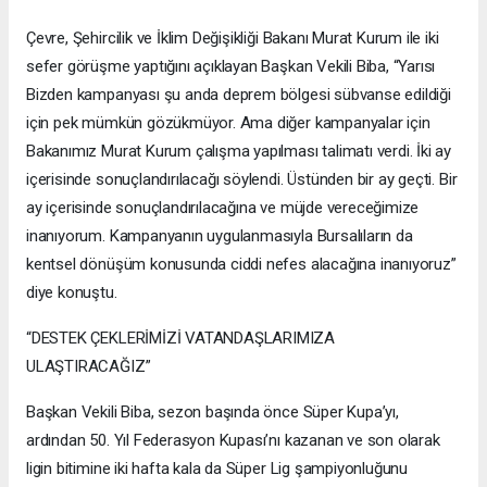
Çevre, Şehircilik ve İklim Değişikliği Bakanı Murat Kurum ile iki
sefer görüşme yaptığını açıklayan Başkan Vekili Biba, “Yarısı
Bizden kampanyası şu anda deprem bölgesi sübvanse edildiği
için pek mümkün gözükmüyor. Ama diğer kampanyalar için
Bakanımız Murat Kurum çalışma yapılması talimatı verdi. İki ay
içerisinde sonuçlandırılacağı söylendi. Üstünden bir ay geçti. Bir
ay içerisinde sonuçlandırılacağına ve müjde vereceğimize
inanıyorum. Kampanyanın uygulanmasıyla Bursalıların da
kentsel dönüşüm konusunda ciddi nefes alacağına inanıyoruz”
diye konuştu.
“DESTEK ÇEKLERİMİZİ VATANDAŞLARIMIZA
ULAŞTIRACAĞIZ”
Başkan Vekili Biba, sezon başında önce Süper Kupa’yı,
ardından 50. Yıl Federasyon Kupası’nı kazanan ve son olarak
ligin bitimine iki hafta kala da Süper Lig şampiyonluğunu