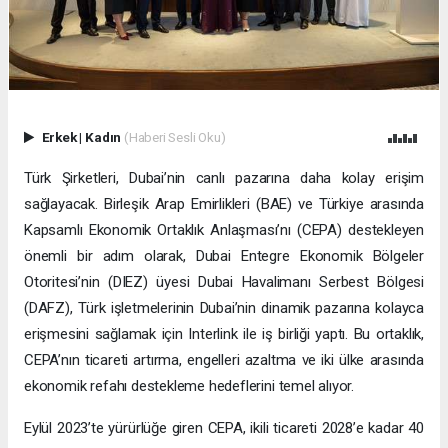
Erkek
|
Kadın
(Haberi Sesli Oku)
Türk Şirketleri, Dubai’nin canlı pazarına daha kolay erişim
sağlayacak. Birleşik Arap Emirlikleri (BAE) ve Türkiye arasında
Kapsamlı Ekonomik Ortaklık Anlaşması’nı (CEPA) destekleyen
önemli bir adım olarak, Dubai Entegre Ekonomik Bölgeler
Otoritesi’nin (DIEZ) üyesi Dubai Havalimanı Serbest Bölgesi
(DAFZ), Türk işletmelerinin Dubai’nin dinamik pazarına kolayca
erişmesini sağlamak için Interlink ile iş birliği yaptı. Bu ortaklık,
CEPA’nın ticareti artırma, engelleri azaltma ve iki ülke arasında
ekonomik refahı destekleme hedeflerini temel alıyor.
Eylül 2023’te yürürlüğe giren CEPA, ikili ticareti 2028’e kadar 40