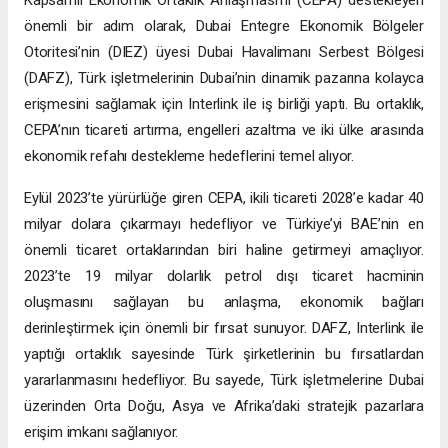
önemli bir adım olarak, Dubai Entegre Ekonomik Bölgeler
Otoritesi’nin (DIEZ) üyesi Dubai Havalimanı Serbest Bölgesi
(DAFZ), Türk işletmelerinin Dubai’nin dinamik pazarına kolayca
erişmesini sağlamak için Interlink ile iş birliği yaptı. Bu ortaklık,
CEPA’nın ticareti artırma, engelleri azaltma ve iki ülke arasında
ekonomik refahı destekleme hedeflerini temel alıyor.
Eylül 2023’te yürürlüğe giren CEPA, ikili ticareti 2028’e kadar 40
milyar dolara çıkarmayı hedefliyor ve Türkiye’yi BAE’nin en
önemli ticaret ortaklarından biri haline getirmeyi amaçlıyor.
2023’te 19 milyar dolarlık petrol dışı ticaret hacminin
oluşmasını sağlayan bu anlaşma, ekonomik bağları
derinleştirmek için önemli bir fırsat sunuyor. DAFZ, Interlink ile
yaptığı ortaklık sayesinde Türk şirketlerinin bu fırsatlardan
yararlanmasını hedefliyor. Bu sayede, Türk işletmelerine Dubai
üzerinden Orta Doğu, Asya ve Afrika’daki stratejik pazarlara
erişim imkanı sağlanıyor.