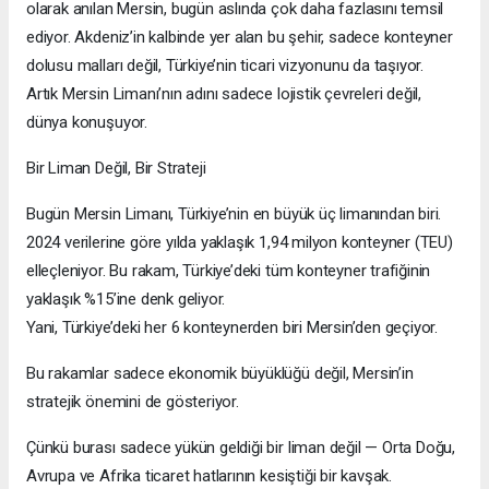
olarak anılan Mersin, bugün aslında çok daha fazlasını temsil
ediyor. Akdeniz’in kalbinde yer alan bu şehir, sadece konteyner
dolusu malları değil, Türkiye’nin ticari vizyonunu da taşıyor.
Artık Mersin Limanı’nın adını sadece lojistik çevreleri değil,
dünya konuşuyor.
Bir Liman Değil, Bir Strateji
Bugün Mersin Limanı, Türkiye’nin en büyük üç limanından biri.
2024 verilerine göre yılda yaklaşık 1,94 milyon konteyner (TEU)
elleçleniyor. Bu rakam, Türkiye’deki tüm konteyner trafiğinin
yaklaşık %15’ine denk geliyor.
Yani, Türkiye’deki her 6 konteynerden biri Mersin’den geçiyor.
Bu rakamlar sadece ekonomik büyüklüğü değil, Mersin’in
stratejik önemini de gösteriyor.
Çünkü burası sadece yükün geldiği bir liman değil — Orta Doğu,
Avrupa ve Afrika ticaret hatlarının kesiştiği bir kavşak.