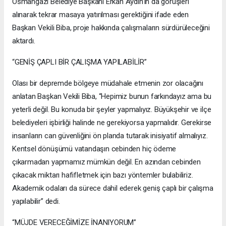
Osmangazi Belediye Başkanı Erkan Aydın’ın da görüşleri
alınarak tekrar masaya yatırılması gerektiğini ifade eden
Başkan Vekili Biba, proje hakkında çalışmaların sürdürüleceğini
aktardı.
“GENİŞ ÇAPLI BİR ÇALIŞMA YAPILABİLİR”
Olası bir depremde bölgeye müdahale etmenin zor olacağını
anlatan Başkan Vekili Biba, “Hepimiz bunun farkındayız ama bu
yeterli değil. Bu konuda bir şeyler yapmalıyız. Büyükşehir ve ilçe
belediyeleri işbirliği halinde ne gerekiyorsa yapmalıdır. Gerekirse
insanların can güvenliğini ön planda tutarak inisiyatif almalıyız.
Kentsel dönüşümü vatandaşın cebinden hiç ödeme
çıkarmadan yapmamız mümkün değil. En azından cebinden
çıkacak miktarı hafifletmek için bazı yöntemler bulabiliriz.
Akademik odaları da sürece dahil ederek geniş çaplı bir çalışma
yapılabilir” dedi.
“MÜJDE VERECEĞİMİZE İNANIYORUM”