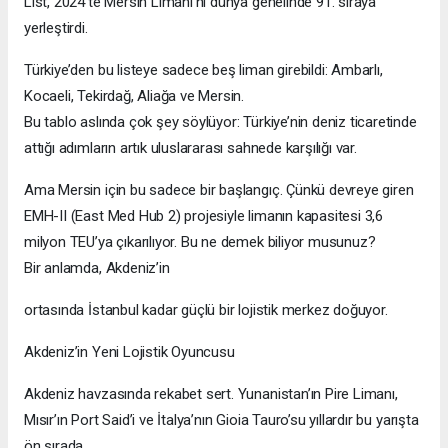
List, 2024’te Mersin Limanı’nı dünya genelinde 91. sıraya
yerleştirdi.
Türkiye’den bu listeye sadece beş liman girebildi: Ambarlı,
Kocaeli, Tekirdağ, Aliağa ve Mersin.
Bu tablo aslında çok şey söylüyor: Türkiye’nin deniz ticaretinde
attığı adımların artık uluslararası sahnede karşılığı var.
Ama Mersin için bu sadece bir başlangıç. Çünkü devreye giren
EMH-II (East Med Hub 2) projesiyle limanın kapasitesi 3,6
milyon TEU’ya çıkarılıyor. Bu ne demek biliyor musunuz?
Bir anlamda, Akdeniz’in
ortasında İstanbul kadar güçlü bir lojistik merkez doğuyor.
Akdeniz’in Yeni Lojistik Oyuncusu
Akdeniz havzasında rekabet sert. Yunanistan’ın Pire Limanı,
Mısır’ın Port Said’i ve İtalya’nın Gioia Tauro’su yıllardır bu yarışta
ön sırada.