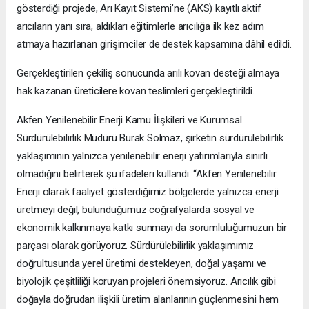
gösterdiği projede, Arı Kayıt Sistemi’ne (AKS) kayıtlı aktif
arıcıların yanı sıra, aldıkları eğitimlerle arıcılığa ilk kez adım
atmaya hazırlanan girişimciler de destek kapsamına dâhil edildi.
Gerçekleştirilen çekiliş sonucunda arılı kovan desteği almaya
hak kazanan üreticilere kovan teslimleri gerçekleştirildi.
Akfen Yenilenebilir Enerji Kamu İlişkileri ve Kurumsal
Sürdürülebilirlik Müdürü Burak Solmaz, şirketin sürdürülebilirlik
yaklaşımının yalnızca yenilenebilir enerji yatırımlarıyla sınırlı
olmadığını belirterek şu ifadeleri kullandı: “Akfen Yenilenebilir
Enerji olarak faaliyet gösterdiğimiz bölgelerde yalnızca enerji
üretmeyi değil, bulunduğumuz coğrafyalarda sosyal ve
ekonomik kalkınmaya katkı sunmayı da sorumluluğumuzun bir
parçası olarak görüyoruz. Sürdürülebilirlik yaklaşımımız
doğrultusunda yerel üretimi destekleyen, doğal yaşamı ve
biyolojik çeşitliliği koruyan projeleri önemsiyoruz. Arıcılık gibi
doğayla doğrudan ilişkili üretim alanlarının güçlenmesini hem