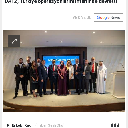
DAFZ, Türkiye operasyonlarını Interlink’e devretti
ABONE OL
Erkek
|
Kadın
(Haberi Sesli Oku)