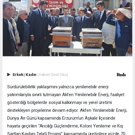
Erkek
|
Kadın
(Haberi Sesli Oku)
Sürdürülebilirlik yaklaşımını yalnızca yenilenebilir enerji
yatırımlarıyla sınırlı tutmayan Akfen Yenilenebilir Enerji, faaliyet
gösterdiği bölgelerde sosyal kalkınmayı ve yerel üretimi
destekleyen projelerine devam ediyor. Akfen Yenilenebilir Enerji,
Dünya Arı Günü kapsamında Erzurum’un Aşkale ilçesinde
hayata geçirilen “Arıcılığı Güçlendirme, Koloni Yenileme ve Kış
Şartları Kaybını Telafi Projesi” kapsamında üreticilere yüzde 70