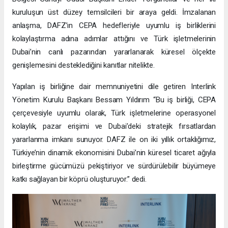
kuruluşun üst düzey temsilcileri bir araya geldi. İmzalanan
anlaşma, DAFZ’ın CEPA hedefleriyle uyumlu iş birliklerini
kolaylaştırma adına adımlar attığını ve Türk işletmelerinin
Dubai’nin canlı pazarından yararlanarak küresel ölçekte
genişlemesini desteklediğini kanıtlar nitelikte.
Yapılan iş birliğine dair memnuniyetini dile getiren Interlink
Yönetim Kurulu Başkanı Bessam Yıldırım “Bu iş birliği, CEPA
çerçevesiyle uyumlu olarak, Türk işletmelerine operasyonel
kolaylık, pazar erişimi ve Dubai’deki stratejik fırsatlardan
yararlanma imkanı sunuyor. DAFZ ile on iki yıllık ortaklığımız,
Türkiye’nin dinamik ekonomisini Dubai’nin küresel ticaret ağıyla
birleştirme gücümüzü pekiştiriyor ve sürdürülebilir büyümeye
katkı sağlayan bir köprü oluşturuyor.” dedi.