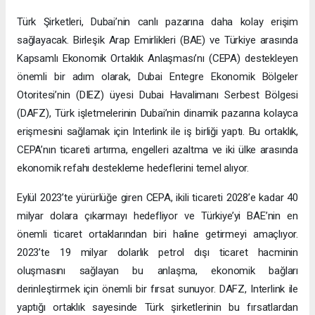
Türk Şirketleri, Dubai’nin canlı pazarına daha kolay erişim
sağlayacak. Birleşik Arap Emirlikleri (BAE) ve Türkiye arasında
Kapsamlı Ekonomik Ortaklık Anlaşması’nı (CEPA) destekleyen
önemli bir adım olarak, Dubai Entegre Ekonomik Bölgeler
Otoritesi’nin (DIEZ) üyesi Dubai Havalimanı Serbest Bölgesi
(DAFZ), Türk işletmelerinin Dubai’nin dinamik pazarına kolayca
erişmesini sağlamak için Interlink ile iş birliği yaptı. Bu ortaklık,
CEPA’nın ticareti artırma, engelleri azaltma ve iki ülke arasında
ekonomik refahı destekleme hedeflerini temel alıyor.
Eylül 2023’te yürürlüğe giren CEPA, ikili ticareti 2028’e kadar 40
milyar dolara çıkarmayı hedefliyor ve Türkiye’yi BAE’nin en
önemli ticaret ortaklarından biri haline getirmeyi amaçlıyor.
2023’te 19 milyar dolarlık petrol dışı ticaret hacminin
oluşmasını sağlayan bu anlaşma, ekonomik bağları
derinleştirmek için önemli bir fırsat sunuyor. DAFZ, Interlink ile
yaptığı ortaklık sayesinde Türk şirketlerinin bu fırsatlardan