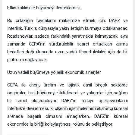
Etkin katılım ile büyümeyi desteklemek
Bu ortaklığın faydalarını maksimize etmek için, DAFZ ve
Interlink, Türk iş dünyasıyla yakın iletişim kurmaya odaklanacak.
Roadshowlar, sadece farkındalık yaratmakla kalmayacak, aynı
zamanda CEPA’nın sürdürülebilir ticaret ortaklıkları kurma
hedefleri doğrultusunda uzun vadeli ticaret ilişkileri için de bir
platform sağlayacak.
Uzun vadeli büyümeye yönelik ekonomik sinerjiler
CEPA ile enerji, üretim ve lojistik dahil birçok sektörde
öngörülen hızlı büyümeyle ikili ticaret ve yatırımlar için sağlam
bir temel oluşturuluyor. DAFZ’ın Türkiye operasyonlarını
Interlink’e devretmesi, iki ülkenin işletmelerinin rekabetçi küresel
arenada başarılı olmasını amaçlarken, DAFZ’ın küresel
ekonomide iş birliği kolaylaştırıcısı rolünü de pekiştiriyor.