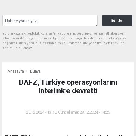
Gönder
Yorum yazarak Topluluk Kuralları’nı kabul etmiş bulunuyor ve hurnethaber.com
sitesine yaptığınız yorumunuzla ilgili doğrudan veya dolaylı tüm sorumluluğu tek
başınıza üstleniyorsunuz. Yazılan tüm yorumlardan site yönetimi hiçbir şekilde
sorumlu tutulamaz.
Anasayfa
Dünya
DAFZ, Türkiye operasyonlarını
Interlink’e devretti
DÜNYA
28.12.2024 - 13:40, Güncelleme: 28.12.2024 - 14:25