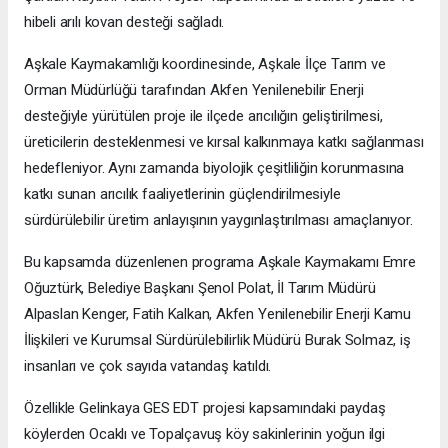
hibeli arılı kovan desteği sağladı.
Aşkale Kaymakamlığı koordinesinde, Aşkale İlçe Tarım ve
Orman Müdürlüğü tarafından Akfen Yenilenebilir Enerji
desteğiyle yürütülen proje ile ilçede arıcılığın geliştirilmesi,
üreticilerin desteklenmesi ve kırsal kalkınmaya katkı sağlanması
hedefleniyor. Aynı zamanda biyolojik çeşitliliğin korunmasına
katkı sunan arıcılık faaliyetlerinin güçlendirilmesiyle
sürdürülebilir üretim anlayışının yaygınlaştırılması amaçlanıyor.
Bu kapsamda düzenlenen programa Aşkale Kaymakamı Emre
Oğuztürk, Belediye Başkanı Şenol Polat, İl Tarım Müdürü
Alpaslan Kenger, Fatih Kalkan, Akfen Yenilenebilir Enerji Kamu
İlişkileri ve Kurumsal Sürdürülebilirlik Müdürü Burak Solmaz, iş
insanları ve çok sayıda vatandaş katıldı.
Özellikle Gelinkaya GES EDT projesi kapsamındaki paydaş
köylerden Ocaklı ve Topalçavuş köy sakinlerinin yoğun ilgi