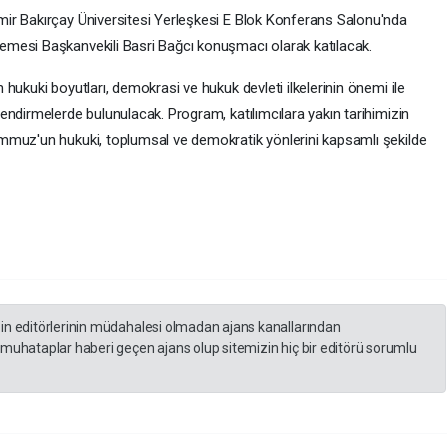
ir Bakırçay Üniversitesi Yerleşkesi E Blok Konferans Salonu'nda
mesi Başkanvekili Basri Bağcı konuşmacı olarak katılacak.
hukuki boyutları, demokrasi ve hukuk devleti ilkelerinin önemi ile
endirmelerde bulunulacak. Program, katılımcılara yakın tarihimizin
mmuz'un hukuki, toplumsal ve demokratik yönlerini kapsamlı şekilde
zin editörlerinin müdahalesi olmadan ajans kanallarından
 muhataplar haberi geçen ajans olup sitemizin hiç bir editörü sorumlu