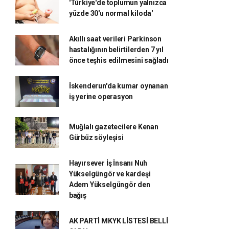
'Türkiye'de toplumun yalnızca
yüzde 30'u normal kiloda'
Akıllı saat verileri Parkinson
hastalığının belirtilerden 7 yıl
önce teşhis edilmesini sağladı
İskenderun'da kumar oynanan
iş yerine operasyon
Muğlalı gazetecilere Kenan
Gürbüz söyleşisi
Hayırsever İş İnsanı Nuh
Yükselgüngör ve kardeşi
Adem Yükselgüngör den
bağış
AK PARTİ MKYK LİSTESİ BELLİ