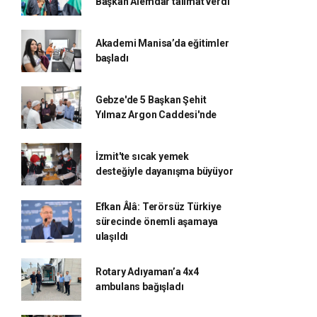
Başkan Alemdar talimat verdi
Akademi Manisa’da eğitimler
başladı
Gebze'de 5 Başkan Şehit
Yılmaz Argon Caddesi'nde
İzmit'te sıcak yemek
desteğiyle dayanışma büyüyor
Efkan Âlâ: Terörsüz Türkiye
sürecinde önemli aşamaya
ulaşıldı
Rotary Adıyaman’a 4x4
ambulans bağışladı