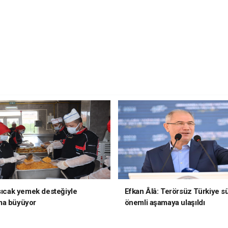
 sıcak yemek desteğiyle
Efkan Âlâ: Terörsüz Türkiye s
ma büyüyor
önemli aşamaya ulaşıldı