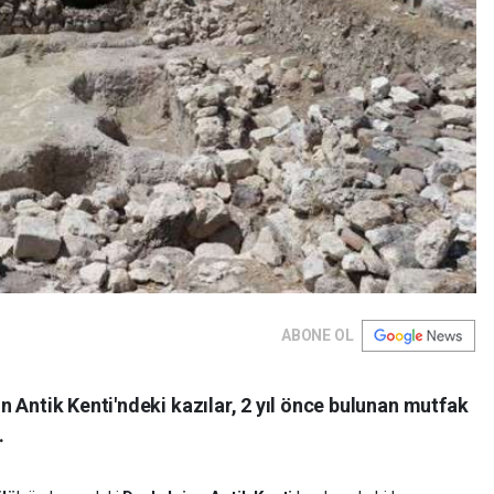
ABONE OL
 Antik Kenti'ndeki kazılar, 2 yıl önce bulunan mutfak
.