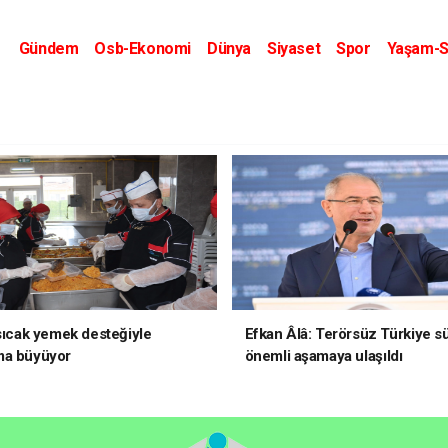
Gündem
Osb-Ekonomi
Dünya
Siyaset
Spor
Yaşam-S
Kripto Dünyası
Kültür-Sanat
Eğitim
 sıcak yemek desteğiyle
Efkan Âlâ: Terörsüz Türkiye s
ma büyüyor
önemli aşamaya ulaşıldı