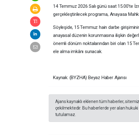
14 Temmuz 2026 Salı günü saat 15.00'te İzm
gerçekleştirilecek programa, Anayasa Mahke
Söyleşide, 15 Temmuz hain darbe girişiminin 
anayasal düzenin korunmasına ilişkin değerl
önemli dönüm noktalarından biri olan 15 Te
ele alma imkânı sunacak.
Kaynak: (BYZHA) Beyaz Haber Ajansı
Ajans kaynaklı eklenen tüm haberler, sitemi
çekilmektedir. Bu haberlerde yer alan hukuki
tutulamaz.