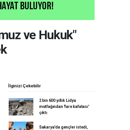
mmuz ve Hukuk"
ek
İlginizi Çekebilir
2 bin 600 yıllık Lidya
mutfağından 'fare kafatası'
çıktı
Sakarya'da gençler istedi,