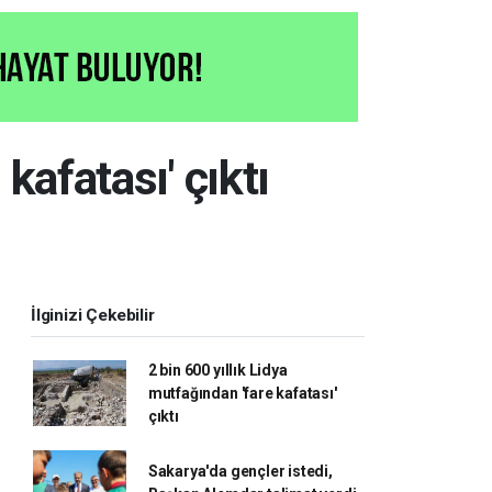
kafatası' çıktı
İlginizi Çekebilir
2 bin 600 yıllık Lidya
mutfağından 'fare kafatası'
çıktı
Sakarya'da gençler istedi,