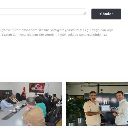
Gönder
nuyor ve hurnethaber.com sitesine yaptığınız yorumunuzla ilgili doğrudan veya
. Yazılan tüm yorumlardan site yönetimi hiçbir şekilde sorumlu tutulamaz.