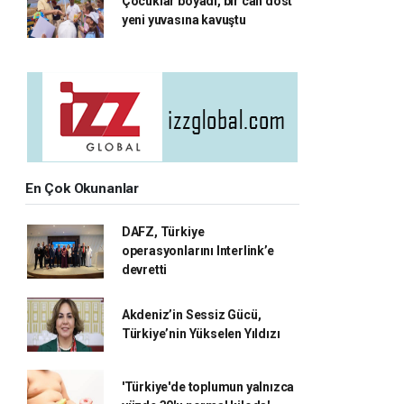
Çocuklar boyadı, bir can dost
yeni yuvasına kavuştu
En Çok Okunanlar
DAFZ, Türkiye
operasyonlarını Interlink’e
devretti
Akdeniz’in Sessiz Gücü,
Türkiye’nin Yükselen Yıldızı
'Türkiye'de toplumun yalnızca