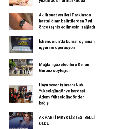
yüzde 30'u normal kiloda'
Akıllı saat verileri Parkinson
hastalığının belirtilerden 7 yıl
önce teşhis edilmesini sağladı
İskenderun'da kumar oynanan
iş yerine operasyon
Muğlalı gazetecilere Kenan
Gürbüz söyleşisi
Hayırsever İş İnsanı Nuh
Yükselgüngör ve kardeşi
Adem Yükselgüngör den
bağış
AK PARTİ MKYK LİSTESİ BELLİ
OLDU