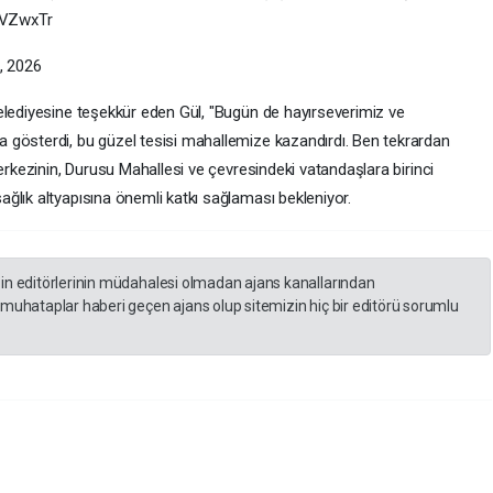
8CVZwxTr
, 2026
elediyesine teşekkür eden Gül, "Bugün de hayırseverimiz ve
 gösterdi, bu güzel tesisi mahallemize kazandırdı. Ben tekrardan
merkezinin, Durusu Mahallesi ve çevresindeki vatandaşlara birinci
ğlık altyapısına önemli katkı sağlaması bekleniyor.
zin editörlerinin müdahalesi olmadan ajans kanallarından
 muhataplar haberi geçen ajans olup sitemizin hiç bir editörü sorumlu