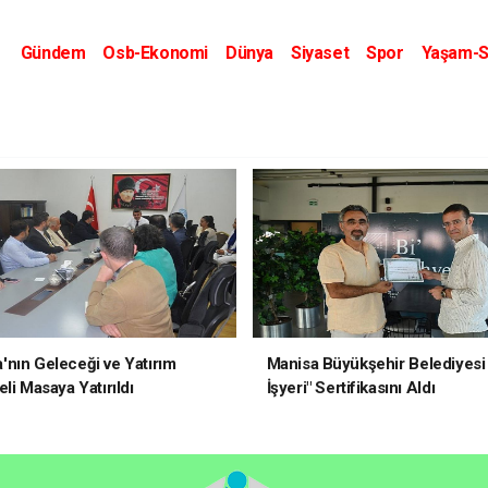
Gündem
Osb-Ekonomi
Dünya
Siyaset
Spor
Yaşam-S
Kripto Dünyası
Kültür-Sanat
Eğitim
nın Geleceği ve Yatırım
Manisa Büyükşehir Belediyesi 
li Masaya Yatırıldı
İşyeri" Sertifikasını Aldı