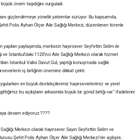
n büyük önem taşıdığını vurguladı.
ısını güçlendirmeye yönelik yatırımlar sürüyor. Bu kapsamda,
it Polis Ayhan Ölçer Aile Sağlığı Merkezi, düzenlenen törenle
n yapılan paylaşımda, merkezin hayırsever Seyfettin Selim ile
iği ve İstanbul’daki 1120’nci Aile Sağlığı Merkezi olarak hizmet
katılan İstanbul Valisi Davut Gül, yaptığı konuşmada sağlık
severlerin iş birliğinin önemine dikkat çekti.
ygularken en büyük destekçilerimiz hayırseverlerimiz ve yerel
tiğimiz bu açılışların arkasında büyük bir gönül birliği var." ifadelerini
rmaya devam ediyoruz.????
le Sağlığı Merkezi olarak hayırsever Sayın Seyfettin Selim ve
urusu Şehit Polis Ayhan Ölçer Aile Sağlığı Merkezi’nin açılışını…