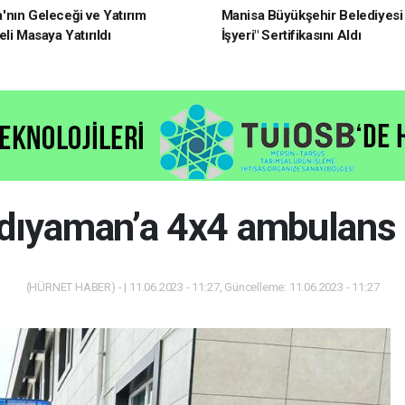
nın Geleceği ve Yatırım
Manisa Büyükşehir Belediyesi 
li Masaya Yatırıldı
İşyeri" Sertifikasını Aldı
dıyaman’a 4x4 ambulans 
(HÜRNET HABER) - | 11.06.2023 - 11:27, Güncelleme: 11.06.2023 - 11:27