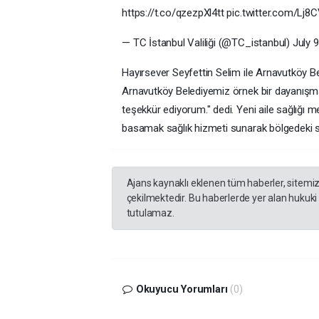
https://t.co/qzezpXl4tt pic.twitter.com/Lj
— TC İstanbul Valiliği (@TC_istanbul) July 9
Hayırsever Seyfettin Selim ile Arnavutköy B
Arnavutköy Belediyemiz örnek bir dayanışma
teşekkür ediyorum." dedi. Yeni aile sağlığı 
basamak sağlık hizmeti sunarak bölgedeki sa
Ajans kaynaklı eklenen tüm haberler, sitemi
çekilmektedir. Bu haberlerde yer alan hukuki
tutulamaz.
Okuyucu Yorumları
(0)