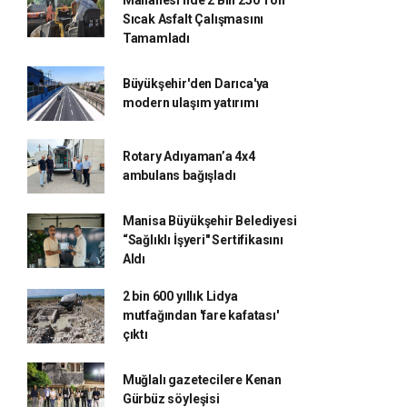
Mahallesi'nde 2 Bin 250 Ton
Sıcak Asfalt Çalışmasını
Tamamladı
Büyükşehir'den Darıca'ya
modern ulaşım yatırımı
Rotary Adıyaman’a 4x4
ambulans bağışladı
Manisa Büyükşehir Belediyesi
“Sağlıklı İşyeri" Sertifikasını
Aldı
2 bin 600 yıllık Lidya
mutfağından 'fare kafatası'
çıktı
Muğlalı gazetecilere Kenan
Gürbüz söyleşisi