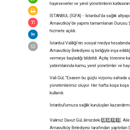
hayırseverler ve yerel yönetimlerin katkısını
İSTANBUL (İGFA) - İstanbul’da sağlık altyap
Arnavutköy’de yapımı tamamlanan Durusu Şeh
hizmete açıldı.
İstanbul Valiliği’nin sosyal medya hesabında
Arnavutköy Belediyesi iş birliğiyle inşa edild
vermeye başladığı bildirildi. Açılış törenine 
yatırımlarında kamu, yerel yönetimler ve hayır
Vali Gül, "Esasen bu güçlü vizyonu sahada u
yönetimlerimiz oluyor. Her hafta koşa koşa git
kullandı.
İstanbul’umuza sağlık kuruluşları kazandı
Valimiz Davut Gül, ilimizdeki 1️⃣1️⃣2️⃣0️⃣. Ai
Arnavutköy Belediyesi tarafından yaptırılan D