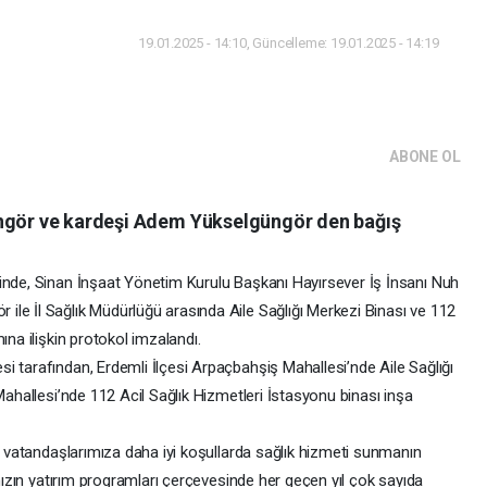
19.01.2025 - 14:10, Güncelleme: 19.01.2025 - 14:19
Gündem
ABONE OL
üngör ve kardeşi Adem Yükselgüngör den bağış
inde, Sinan İnşaat Yönetim Kurulu Başkanı Hayırsever İş İnsanı Nuh
le İl Sağlık Müdürlüğü arasında Aile Sağlığı Merkezi Binası ve 112
ına ilişkin protokol imzalandı.
i tarafından, Erdemli İlçesi Arpaçbahşiş Mahallesi’nde Aile Sağlığı
Mahallesi’nde 112 Acil Sağlık Hizmetleri İstasyonu binası inşa
ve vatandaşlarımıza daha iyi koşullarda sağlık hizmeti sunmanın
ımızın yatırım programları çerçevesinde her geçen yıl çok sayıda