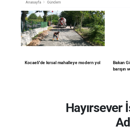
Anasayfa
Gündem
Kocaeli'de kırsal mahalleye modern yol
Bakan Gö
barışın v
hedefliy
Hayırsever 
Ad