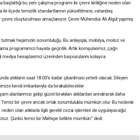
başlattığı bu yeni çalışma programı ile çevre kirliliğine neden olan
 ile ilçede temizlik standartlarının yükseltilmesi, vatandaş
r çevre oluşturulması amaçlanıyor. Çevre Mühendisi Ali Algül yapmış
lı tutmak hepimizin sorumluluğu. Bu anlayışla, mobilya, moloz ve
toplama programımızı hayata geçirdik. Artık komşularımız, çağrı
 medya hesaplarımız üzerinden başvurularını kolayca
e atıkların saat 18.00’e kadar çıkarılması yeterli olacak. Dileyen
imize kendi imkanlarıyla da bırakabilecekler.
şam alanlarımızı gelişi güzel bırakılan atıklardan arındırarak daha
k. Temiz bir çevre ancak ortak sorumlulukla mümkün olur. Bu nedenle
 neden olan atıklarla ilgili gerekli cezai işlemleri de uygulayacağız.
oruz. Çünkü temiz bir Maltepe birlikte mümkün.” dedi.