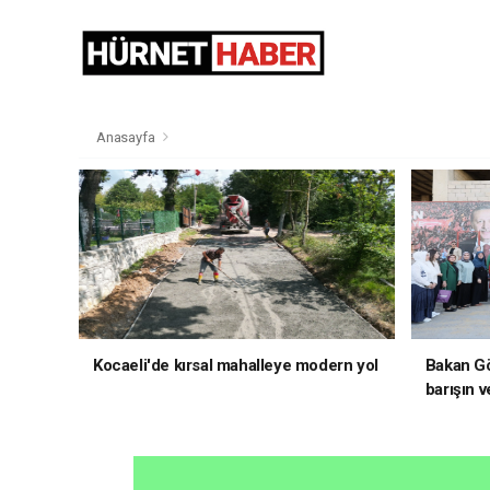
Anasayfa
Kocaeli'de kırsal mahalleye modern yol
Bakan Gö
barışın v
hedefliy