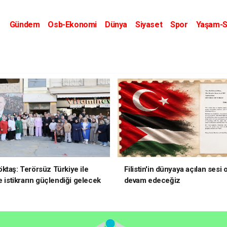
Gündem
Osb-Ekonomi
Dünya
Siyaset
Spor
Yaşam-S
Kripto Dünyası
Kültür-Sanat
Eğitim
ktaş: Terörsüz Türkiye ile
Filistin'in dünyaya açılan sesi
e istikrarın güçlendiği gelecek
devam edeceğiz
oruz