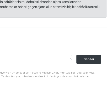
zin editörlerinin müdahalesi olmadan ajans kanallarından
 muhataplar haberi geçen ajans olup sitemizin hiç bir editörü sorumlu
Gönder
nuyor ve hurnethaber.com sitesine yaptığınız yorumunuzla ilgili doğrudan veya
. Yazılan tüm yorumlardan site yönetimi hiçbir şekilde sorumlu tutulamaz.