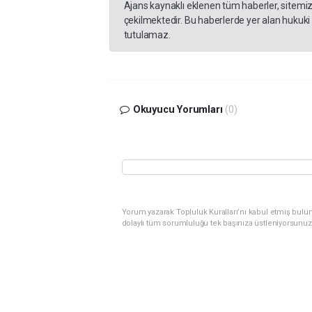
Ajans kaynaklı eklenen tüm haberler, sitemi
çekilmektedir. Bu haberlerde yer alan hukuki
tutulamaz.
Okuyucu Yorumları
(0)
Yorum yazarak Topluluk Kuralları’nı kabul etmiş bulu
dolaylı tüm sorumluluğu tek başınıza üstleniyorsunuz