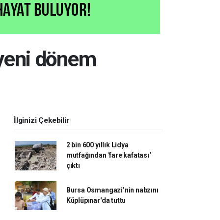
 yeni dönem
İlginizi Çekebilir
2 bin 600 yıllık Lidya
mutfağından 'fare kafatası'
çıktı
Bursa Osmangazi’nin nabzını
Küplüpınar'da tuttu