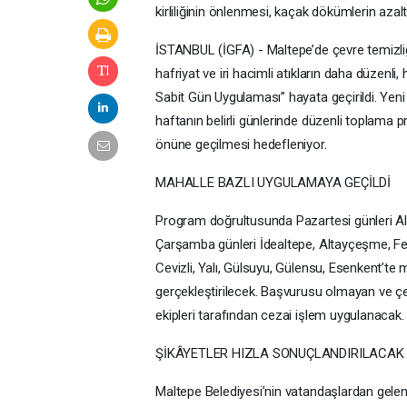
kirliliğinin önlenmesi, kaçak dökümlerin azalt
İSTANBUL (İGFA) - Maltepe’de çevre temizliğ
hafriyat ve iri hacimli atıkların daha düzenli,
Sabit Gün Uygulaması” hayata geçirildi. Yen
haftanın belirli günlerinde düzenli toplama p
önüne geçilmesi hedefleniyor.
MAHALLE BAZLI UYGULAMAYA GEÇİLDİ
Program doğrultusunda Pazartesi günleri Altı
Çarşamba günleri İdealtepe, Altayçeşme, Fey
Cevizli, Yalı, Gülsuyu, Gülensu, Esenkent’te 
gerçekleştirilecek. Başvurusu olmayan ve çevr
ekipleri tarafından cezai işlem uygulanacak.
ŞİKÂYETLER HIZLA SONUÇLANDIRILACAK
Maltepe Belediyesi’nin vatandaşlardan gelen