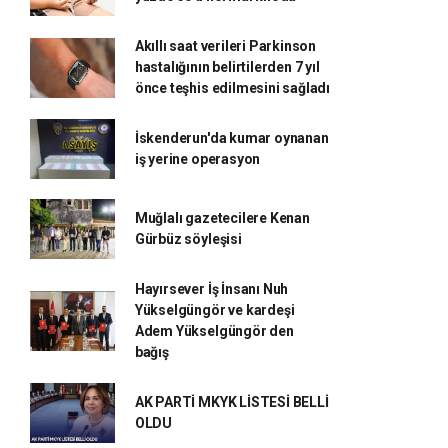
Akıllı saat verileri Parkinson
hastalığının belirtilerden 7 yıl
önce teşhis edilmesini sağladı
İskenderun'da kumar oynanan
iş yerine operasyon
Muğlalı gazetecilere Kenan
Gürbüz söyleşisi
Hayırsever İş İnsanı Nuh
Yükselgüngör ve kardeşi
Adem Yükselgüngör den
bağış
AK PARTİ MKYK LİSTESİ BELLİ
OLDU