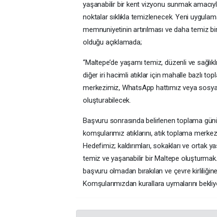
yaşanabilir bir kent vizyonu sunmak amacıyla 
noktalar sıklıkla temizlenecek. Yeni uygulama
memnuniyetinin artırılması ve daha temiz bi
olduğu açıklamada;
“Maltepe’de yaşamı temiz, düzenli ve sağlık
diğer iri hacimli atıklar için mahalle bazlı 
merkezimiz, WhatsApp hattımız veya sosyal
oluşturabilecek.
Başvuru sonrasında belirlenen toplama gününd
komşularımız atıklarını, atık toplama merkez
Hedefimiz; kaldırımları, sokakları ve ortak ya
temiz ve yaşanabilir bir Maltepe oluşturma
başvuru olmadan bırakılan ve çevre kirliliğine
Komşularımızdan kurallara uymalarını bekliy