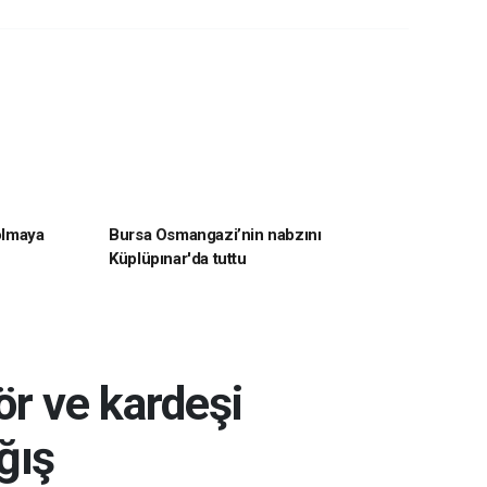
 olmaya
Bursa Osmangazi’nin nabzını
Küplüpınar'da tuttu
r ve kardeşi
ğış