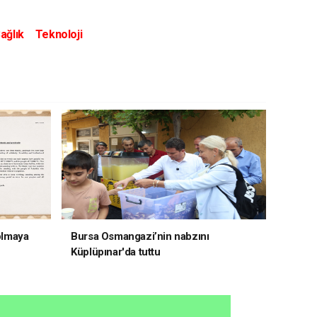
ağlık
Teknoloji
 olmaya
Bursa Osmangazi’nin nabzını
Küplüpınar'da tuttu