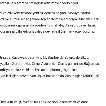
ılması ve hizmet verimliliğinin artırılması hedefleniyor.
i ve atık yönetiminde yeni bir dönem başladı. Mobilya, moloz,
 hızlı ve sürdürülebilir şekilde toplanabilmesi amacıyla “Mahalle Bazlı
i uygulama kapsamında ilçedeki 18 mahalle, 3 ayrı gruba ayrılarak
rogramına dâhil edildi. Böylece çevre kirliliğinin ve kaçak dökümün
ntepe, Küçükyalı, Çınar, Fındıklı, Başıbüyük, Büyükbakkalköy,
zullah, Zümrütevler, Girne, Aydınevler, Cuma günleri ise Bağlarbaşı,
mobilya, moloz ve iri hacimli atık toplama çalışmaları
e kirliliğine sebep olan kişiler hakkında da Zabıta İşleri Müdürlüğü
 başvuru ve şikâyetleri hızlı şekilde sonuçlandırmak ve daha