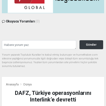
Okuyucu Yorumları
(0)
Gönder
Yorum yazarak Topluluk Kuralları’nı kabul etmiş bulunuyor ve hurnethaber.com
sitesine yaptığınız yorumunuzla ilgili doğrudan veya dolaylı tüm sorumluluğu tek
başınıza üstleniyorsunuz. Yazılan tüm yorumlardan site yönetimi hiçbir şekilde
sorumlu tutulamaz.
Anasayfa
Dünya
DAFZ, Türkiye operasyonlarını
Interlink’e devretti