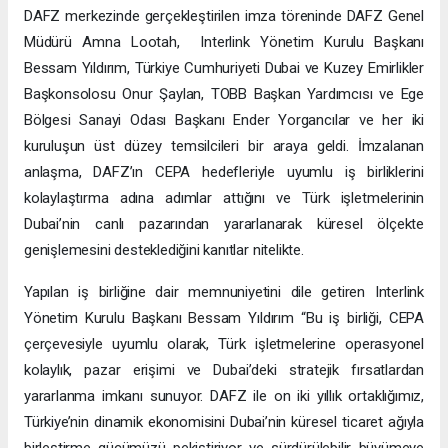
DAFZ merkezinde gerçekleştirilen imza töreninde DAFZ Genel
Müdürü Amna Lootah, Interlink Yönetim Kurulu Başkanı
Bessam Yıldırım, Türkiye Cumhuriyeti Dubai ve Kuzey Emirlikler
Başkonsolosu Onur Şaylan, TOBB Başkan Yardımcısı ve Ege
Bölgesi Sanayi Odası Başkanı Ender Yorgancılar ve her iki
kuruluşun üst düzey temsilcileri bir araya geldi. İmzalanan
anlaşma, DAFZ’ın CEPA hedefleriyle uyumlu iş birliklerini
kolaylaştırma adına adımlar attığını ve Türk işletmelerinin
Dubai’nin canlı pazarından yararlanarak küresel ölçekte
genişlemesini desteklediğini kanıtlar nitelikte.
Yapılan iş birliğine dair memnuniyetini dile getiren Interlink
Yönetim Kurulu Başkanı Bessam Yıldırım “Bu iş birliği, CEPA
çerçevesiyle uyumlu olarak, Türk işletmelerine operasyonel
kolaylık, pazar erişimi ve Dubai’deki stratejik fırsatlardan
yararlanma imkanı sunuyor. DAFZ ile on iki yıllık ortaklığımız,
Türkiye’nin dinamik ekonomisini Dubai’nin küresel ticaret ağıyla
birleştirme gücümüzü pekiştiriyor ve sürdürülebilir büyümeye