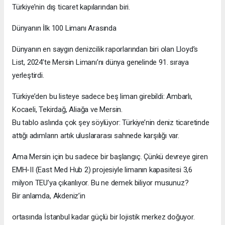
Türkiye’nin dış ticaret kapılarından biri.
Dünyanın İlk 100 Limanı Arasında
Dünyanın en saygın denizcilik raporlarından biri olan Lloyd’s
List, 2024’te Mersin Limanı’nı dünya genelinde 91. sıraya
yerleştirdi.
Türkiye’den bu listeye sadece beş liman girebildi: Ambarlı,
Kocaeli, Tekirdağ, Aliağa ve Mersin.
Bu tablo aslında çok şey söylüyor: Türkiye’nin deniz ticaretinde
attığı adımların artık uluslararası sahnede karşılığı var.
Ama Mersin için bu sadece bir başlangıç. Çünkü devreye giren
EMH-II (East Med Hub 2) projesiyle limanın kapasitesi 3,6
milyon TEU’ya çıkarılıyor. Bu ne demek biliyor musunuz?
Bir anlamda, Akdeniz’in
ortasında İstanbul kadar güçlü bir lojistik merkez doğuyor.