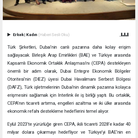
Erkek
|
Kadın
(Haberi Sesli Oku)
Türk Şirketleri, Dubai’nin canlı pazarına daha kolay erişim
sağlayacak. Birleşik Arap Emirlikleri (BAE) ve Türkiye arasında
Kapsamlı Ekonomik Ortaklık Anlaşması’nı (CEPA) destekleyen
önemli bir adım olarak, Dubai Entegre Ekonomik Bölgeler
Otoritesi’nin (DIEZ) üyesi Dubai Havalimanı Serbest Bölgesi
(DAFZ), Türk işletmelerinin Dubai’nin dinamik pazarına kolayca
erişmesini sağlamak için Interlink ile iş birliği yaptı. Bu ortaklık,
CEPA’nın ticareti artırma, engelleri azaltma ve iki ülke arasında
ekonomik refahı destekleme hedeflerini temel alıyor.
Eylül 2023’te yürürlüğe giren CEPA, ikili ticareti 2028’e kadar 40
milyar dolara çıkarmayı hedefliyor ve Türkiye’yi BAE’nin en