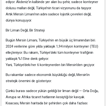
ediyor. Akdeniz’in kalbinde yer alan bu şehir, sadece konteyner
dolusu malları değil, Türkiye’nin ticari vizyonunu da taşıyor.
Artık Mersin Limanı’nın adını sadece lojistik çevreleri değil,
dünya konuşuyor.
Bir Liman Değil, Bir Strateji
Bugün Mersin Limanı, Türkiye’nin en büyük üç limanından biri.
2024 verilerine göre yılda yaklaşık 1,94 milyon konteyner (TEU)
elleçleniyor. Bu rakam, Türkiye’deki tüm konteyner trafiğinin
yaklaşık %15’ine denk geliyor.
Yani, Türkiye’deki her 6 konteynerden biri Mersin’den geçiyor.
Bu rakamlar sadece ekonomik büyüklüğü değil, Mersin’in
stratejik önemini de gösteriyor.
Çünkü burası sadece yükün geldiği bir liman değil — Orta Doğu,
Avrupa ve Afrika ticaret hatlarının kesiştiği bir kavşak.
Kısacası, Mersin haritada bir şehirden çok daha fazlası: