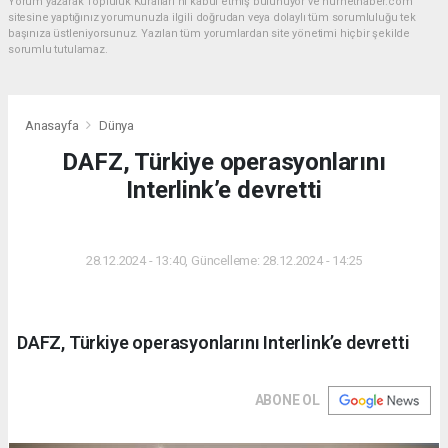
Yorum yazarak Topluluk Kuralları’nı kabul etmiş bulunuyor ve hurnethaber.com
sitesine yaptığınız yorumunuzla ilgili doğrudan veya dolaylı tüm sorumluluğu tek
başınıza üstleniyorsunuz. Yazılan tüm yorumlardan site yönetimi hiçbir şekilde
sorumlu tutulamaz.
Anasayfa
Dünya
DAFZ, Türkiye operasyonlarını
Interlink’e devretti
DÜNYA
28.12.2024 - 13:40, Güncelleme: 28.12.2024 - 14:25
DAFZ, Türkiye operasyonlarını Interlink’e devretti
ABONE OL