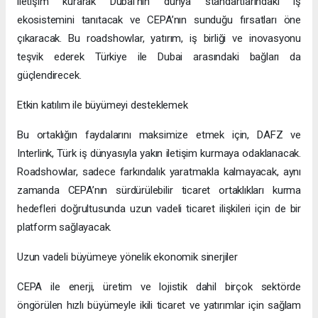
iletişim kurarak Dubai’nin dünya standartlarındaki iş
ekosistemini tanıtacak ve CEPA’nın sunduğu fırsatları öne
çıkaracak. Bu roadshowlar, yatırım, iş birliği ve inovasyonu
teşvik ederek Türkiye ile Dubai arasındaki bağları da
güçlendirecek.
Etkin katılım ile büyümeyi desteklemek
Bu ortaklığın faydalarını maksimize etmek için, DAFZ ve
Interlink, Türk iş dünyasıyla yakın iletişim kurmaya odaklanacak.
Roadshowlar, sadece farkındalık yaratmakla kalmayacak, aynı
zamanda CEPA’nın sürdürülebilir ticaret ortaklıkları kurma
hedefleri doğrultusunda uzun vadeli ticaret ilişkileri için de bir
platform sağlayacak.
Uzun vadeli büyümeye yönelik ekonomik sinerjiler
CEPA ile enerji, üretim ve lojistik dahil birçok sektörde
öngörülen hızlı büyümeyle ikili ticaret ve yatırımlar için sağlam