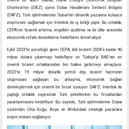
önemli bir adım olarak, Dubai Entegre Ekonomik Bölgeler
Otoritesi’nin (DIEZ) üyesi Dubai Havalimanı Serbest Bölgesi
(DAFZ), Türk işletmelerinin Dubai’nin dinamik pazarına kolayca
erişmesini sağlamak için Interlink ile iş birliği yaptı. Bu ortaklık,
CEPA’nın ticareti artırma, engelleri azaltma ve iki ülke arasında
ekonomik refahı destekleme hedeflerini temel alıyor.
Eylül 2023’te yürürlüğe giren CEPA, ikili ticareti 2028’e kadar 40
milyar dolara çıkarmayı hedefliyor ve Türkiye’yi BAE’nin en
önemli ticaret ortaklarından biri haline getirmeyi amaçlıyor.
2023’te 19 milyar dolarlık petrol dışı ticaret hacminin
oluşmasını sağlayan bu anlaşma, ekonomik bağları
derinleştirmek için önemli bir fırsat sunuyor. DAFZ, Interlink ile
yaptığı ortaklık sayesinde Türk şirketlerinin bu fırsatlardan
yararlanmasını hedefliyor. Bu sayede, Türk işletmelerine Dubai
üzerinden Orta Doğu, Asya ve Afrika’daki stratejik pazarlara
erişim imkanı sağlanıyor.