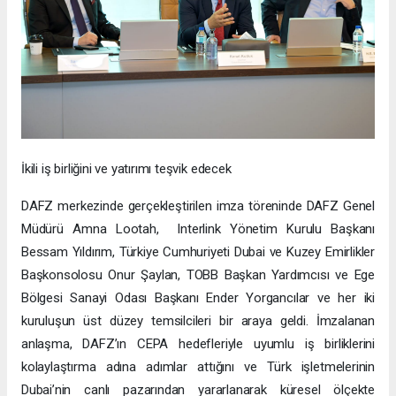
İkili iş birliğini ve yatırımı teşvik edecek
DAFZ merkezinde gerçekleştirilen imza töreninde DAFZ Genel
Müdürü Amna Lootah, Interlink Yönetim Kurulu Başkanı
Bessam Yıldırım, Türkiye Cumhuriyeti Dubai ve Kuzey Emirlikler
Başkonsolosu Onur Şaylan, TOBB Başkan Yardımcısı ve Ege
Bölgesi Sanayi Odası Başkanı Ender Yorgancılar ve her iki
kuruluşun üst düzey temsilcileri bir araya geldi. İmzalanan
anlaşma, DAFZ’ın CEPA hedefleriyle uyumlu iş birliklerini
kolaylaştırma adına adımlar attığını ve Türk işletmelerinin
Dubai’nin canlı pazarından yararlanarak küresel ölçekte