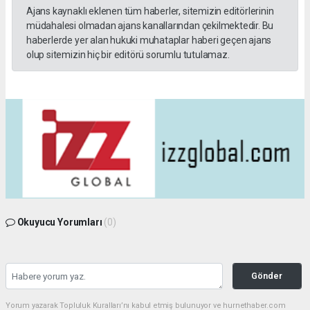
Ajans kaynaklı eklenen tüm haberler, sitemizin editörlerinin
müdahalesi olmadan ajans kanallarından çekilmektedir. Bu
haberlerde yer alan hukuki muhataplar haberi geçen ajans
olup sitemizin hiç bir editörü sorumlu tutulamaz.
Okuyucu Yorumları
(0)
Gönder
Yorum yazarak Topluluk Kuralları’nı kabul etmiş bulunuyor ve hurnethaber.com