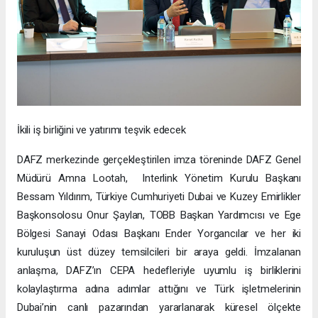
İkili iş birliğini ve yatırımı teşvik edecek
DAFZ merkezinde gerçekleştirilen imza töreninde DAFZ Genel
Müdürü Amna Lootah, Interlink Yönetim Kurulu Başkanı
Bessam Yıldırım, Türkiye Cumhuriyeti Dubai ve Kuzey Emirlikler
Başkonsolosu Onur Şaylan, TOBB Başkan Yardımcısı ve Ege
Bölgesi Sanayi Odası Başkanı Ender Yorgancılar ve her iki
kuruluşun üst düzey temsilcileri bir araya geldi. İmzalanan
anlaşma, DAFZ’ın CEPA hedefleriyle uyumlu iş birliklerini
kolaylaştırma adına adımlar attığını ve Türk işletmelerinin
Dubai’nin canlı pazarından yararlanarak küresel ölçekte