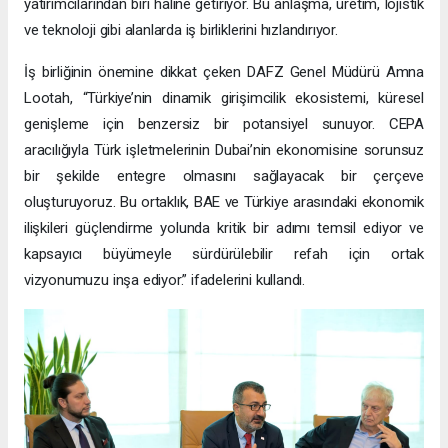
yatırımcılarından biri haline getiriyor. Bu anlaşma, üretim, lojistik
ve teknoloji gibi alanlarda iş birliklerini hızlandırıyor.
İş birliğinin önemine dikkat çeken DAFZ Genel Müdürü Amna
Lootah, “Türkiye’nin dinamik girişimcilik ekosistemi, küresel
genişleme için benzersiz bir potansiyel sunuyor. CEPA
aracılığıyla Türk işletmelerinin Dubai’nin ekonomisine sorunsuz
bir şekilde entegre olmasını sağlayacak bir çerçeve
oluşturuyoruz. Bu ortaklık, BAE ve Türkiye arasındaki ekonomik
ilişkileri güçlendirme yolunda kritik bir adımı temsil ediyor ve
kapsayıcı büyümeyle sürdürülebilir refah için ortak
vizyonumuzu inşa ediyor.” ifadelerini kullandı.