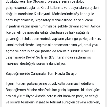
duyduğu yeni İlçe Otogarı projesinde zemin ve dolgu
çalışmalarına başlandı. Kırsal kalkınma ve sosyal alan projeleri
doğrultusunda ise Kızılkoyunlu Mahallesi’nde köy konağı ile
cami lojmanlarının, Sırçasaray Mahallesi’nde ise yeni cami
inşaatının yapım işleri hummalı bir şekilde devam ediyor. Ayrıca
ilçe genelinde görüntü kirliliği oluşturan ve halk sağlığı ile
güvenliğini tehdit eden metruk yapıların yıkımı gerçekleştirilirken;
kırsal mahallelerde ulaşımın aksamaması adına yol, arazi yolu
açma ve dere ıslah çalışmaları da aralıksız sürdürülüyor. Bu
çalışmalarda Devlet Su İşleri (DSİ) tarafından sağlanan iş
makinesi desteğiyle süreç hızlandırılıyor.
Başdeğirmen’de Çalışmalar Tüm Hızıyla Sürüyor
İlçenin turizm potansiyeline büyük katkı sunması hedeflenen
Başdeğirmen Mesire Alanı’nda ise geniş kapsamlı bir dönüşüm
projesi yürütülüyor. Alanda dere ıslahı, karavan parkı, at çiftliği
ve sosyal tesislerin inşaat ile tefrişat süreçleri devam ederken,