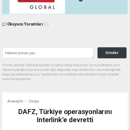
Okuyucu Yorumları
(0)
Gönder
Yorum yazarak Topluluk Kuralları’nı kabul etmiş bulunuyor ve hurnethaber.com
sitesine yaptığınız yorumunuzla ilgili doğrudan veya dolaylı tüm sorumluluğu tek
başınıza üstleniyorsunuz. Yazılan tüm yorumlardan site yönetimi hiçbir şekilde
sorumlu tutulamaz.
Anasayfa
Dünya
DAFZ, Türkiye operasyonlarını
Interlink’e devretti