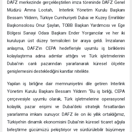
DAFZ merkezinde gerçekleştirilen imza töreninde DAFZ Genel
Müdürü Amna Lootah, Interlink Yönetim Kurulu Başkanı
Bessam Yıldırım, Türkiye Cumhuriyeti Dubai ve Kuzey Emirlikler
Başkonsolosu Onur Şaylan, TOBB Başkan Yardımcısı ve Ege
Bölgesi Sanayi Odası Başkanı Ender Yorgancılar ve her iki
kuruluşun üst düzey temsilcileri bir araya geldi. İmzalanan
anlaşma, DAFZ’ın CEPA hedefleriyle uyumlu iş birliklerini
kolaylaştırma adına adımlar attığını ve Türk işletmelerinin
Dubai’nin canlı pazarından yararlanarak küresel ölçekte
genişlemesini desteklediğini kanıtlar nitelikte.
Yapılan iş birliğine dair memnuniyetini dile getiren Interlink
Yönetim Kurulu Başkanı Bessam Yıldırım “Bu iş birliği, CEPA
çerçevesiyle uyumlu olarak, Türk işletmelerine operasyonel
kolaylık, pazar erişimi ve Dubai’deki stratejik fırsatlardan
yararlanma imkanı sunuyor. DAFZ ile on iki yıllık ortaklığımız,
Türkiye’nin dinamik ekonomisini Dubai’nin küresel ticaret ağıyla
birleştirme gücümüzü pekiştiriyor ve sürdürülebilir büyümeye