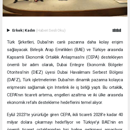
Erkek
|
Kadın
(Haberi Sesli Oku)
Türk Şirketleri, Dubai’nin canlı pazarına daha kolay erişim
sağlayacak. Birleşik Arap Emirlikleri (BAE) ve Türkiye arasında
Kapsamlı Ekonomik Ortaklık Anlaşması’nı (CEPA) destekleyen
önemli bir adım olarak, Dubai Entegre Ekonomik Bölgeler
Otoritesi’nin (DIEZ) üyesi Dubai Havalimanı Serbest Bölgesi
(DAFZ), Türk işletmelerinin Dubai’nin dinamik pazarına kolayca
erişmesini sağlamak için Interlink ile iş birliği yaptı. Bu ortaklık,
CEPA’nın ticareti artırma, engelleri azaltma ve iki ülke arasında
ekonomik refahı destekleme hedeflerini temel alıyor.
Eylül 2023’te yürürlüğe giren CEPA, ikili ticareti 2028’e kadar 40
milyar dolara çıkarmayı hedefliyor ve Türkiye’yi BAE’nin en
önemli ticaret ortaklarından biri haline getirmeyi amaçlıyor.