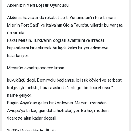
Akdeniz’in Yeni Lojistik Oyuncusu
Akdeniz havzasında rekabet sert. Yunanistan’ın Pire Limanı,
Mısır’ın Port Said’i ve İtalya’nın Gioia Tauro’su yıllardır bu yarışta
ön sırada.
Fakat Mersin, Türkiye’nin coğrafi avantajını ve ihracat
kapasitesini birleştirerek bu ligde kalıcı bir yer edinmeye
hazırlanıyor.
Mersin’in avantajı sadece liman
büyüklüğü değil. Demiryolu bağlantısı, lojistik köyleri ve serbest
bölgesiyle birlikte, burası aslında “entegre bir ticaret üssü”
haline geliyor.
Bugün Asya’dan gelen bir konteyner, Mersin üzerinden
Avrupa’ya birkaç gün daha hızlı ulaşıyor. Bu hız, modern
ticarette altın kadar değerli.
2030’a Doğru: Hedef İlk 70