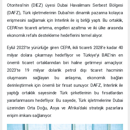
Otoritesi’nin (DIEZ) üyesi Dubai Havalimanı Serbest Bölgesi
(DAFZ), Türk işletmelerinin Dubai’nin dinamik pazarına kolayca
erişmesini sağlamak için Interlink ile iş birliği yaptı. Bu ortaklık,
CEPA’nın ticareti artırma, engelleri azaltma ve iki ülke arasında
ekonomik refahı destekleme hedeflerini temel alıyor.
Eylül 2023’te yürürlüğe giren CEPA, ikili ticareti 2028’e kadar 40
milyar dolara çıkarmayı hedefliyor ve Türkiye’yi BAE’nin en
önemli ticaret ortaklarından biri haline getirmeyi amaçlıyor.
2023’te 19 milyar dolarlık petrol dışı ticaret hacminin
oluşmasını sağlayan bu anlaşma, ekonomik bağları
derinleştirmek için önemli bir fırsat sunuyor. DAFZ, Interlink ile
yaptığı ortaklık sayesinde Türk şirketlerinin bu fırsatlardan
yararlanmasını hedefliyor. Bu sayede, Türk işletmelerine Dubai
üzerinden Orta Doğu, Asya ve Afrika’daki stratejik pazarlara
erişim imkanı sağlanıyor.