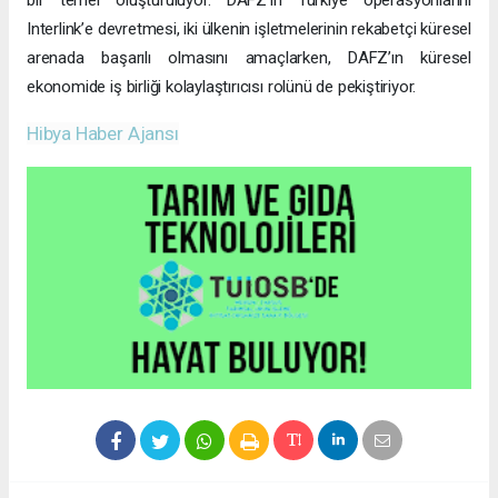
bir temel oluşturuluyor. DAFZ’ın Türkiye operasyonlarını
Interlink’e devretmesi, iki ülkenin işletmelerinin rekabetçi küresel
arenada başarılı olmasını amaçlarken, DAFZ’ın küresel
ekonomide iş birliği kolaylaştırıcısı rolünü de pekiştiriyor.
Hibya Haber Ajansı