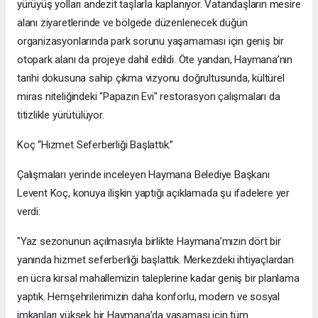
yürüyüş yolları andezit taşlarla kaplanıyor. Vatandaşların mesire
alanı ziyaretlerinde ve bölgede düzenlenecek düğün
organizasyonlarında park sorunu yaşamaması için geniş bir
otopark alanı da projeye dahil edildi. Öte yandan, Haymana’nın
tarihi dokusuna sahip çıkma vizyonu doğrultusunda, kültürel
miras niteliğindeki "Papazın Evi" restorasyon çalışmaları da
titizlikle yürütülüyor.
Koç “Hizmet Seferberliği Başlattık.”
Çalışmaları yerinde inceleyen Haymana Belediye Başkanı
Levent Koç, konuya ilişkin yaptığı açıklamada şu ifadelere yer
verdi:
"Yaz sezonunun açılmasıyla birlikte Haymana’mızın dört bir
yanında hizmet seferberliği başlattık. Merkezdeki ihtiyaçlardan
en ücra kırsal mahallemizin taleplerine kadar geniş bir planlama
yaptık. Hemşehrilerimizin daha konforlu, modern ve sosyal
imkanları yüksek bir Haymana’da yaşaması için tüm