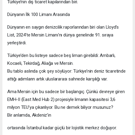
Türkiye’nin dış ticaret kapılarından biri.
Dünyanın İlk 100 Limanı Arasında
Dünyanın en saygın denizcilik raporlarından biri olan Lloyd’s
List, 2024’te Mersin Limanı’nı dünya genelinde 91. sıraya
yerleştirdi.
Türkiye’den bu listeye sadece beş liman girebildi: Ambarlı,
Kocaeli, Tekirdağ, Aliağa ve Mersin.
Bu tablo aslında çok şey söylüyor: Türkiye’nin deniz ticaretinde
attığı adımların artık uluslararası sahnede karşılığı var.
Ama Mersin için bu sadece bir başlangıç. Çünkü devreye giren
EMH-II (East Med Hub 2) projesiyle limanın kapasitesi 3,6
milyon TEU’ya çıkarılıyor. Bu ne demek biliyor musunuz?
Bir anlamda, Akdeniz’in
ortasında İstanbul kadar güçlü bir lojistik merkez doğuyor.