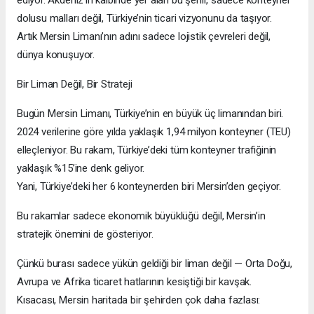
ediyor. Akdeniz’in kalbinde yer alan bu şehir, sadece konteyner
dolusu malları değil, Türkiye’nin ticari vizyonunu da taşıyor.
Artık Mersin Limanı’nın adını sadece lojistik çevreleri değil,
dünya konuşuyor.
Bir Liman Değil, Bir Strateji
Bugün Mersin Limanı, Türkiye’nin en büyük üç limanından biri.
2024 verilerine göre yılda yaklaşık 1,94 milyon konteyner (TEU)
elleçleniyor. Bu rakam, Türkiye’deki tüm konteyner trafiğinin
yaklaşık %15’ine denk geliyor.
Yani, Türkiye’deki her 6 konteynerden biri Mersin’den geçiyor.
Bu rakamlar sadece ekonomik büyüklüğü değil, Mersin’in
stratejik önemini de gösteriyor.
Çünkü burası sadece yükün geldiği bir liman değil — Orta Doğu,
Avrupa ve Afrika ticaret hatlarının kesiştiği bir kavşak.
Kısacası, Mersin haritada bir şehirden çok daha fazlası: