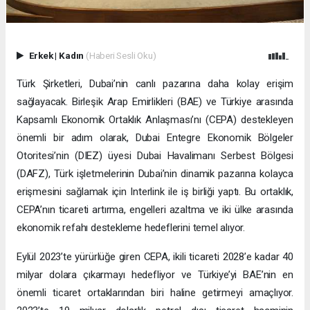
Erkek
|
Kadın
(Haberi Sesli Oku)
Türk Şirketleri, Dubai’nin canlı pazarına daha kolay erişim
sağlayacak. Birleşik Arap Emirlikleri (BAE) ve Türkiye arasında
Kapsamlı Ekonomik Ortaklık Anlaşması’nı (CEPA) destekleyen
önemli bir adım olarak, Dubai Entegre Ekonomik Bölgeler
Otoritesi’nin (DIEZ) üyesi Dubai Havalimanı Serbest Bölgesi
(DAFZ), Türk işletmelerinin Dubai’nin dinamik pazarına kolayca
erişmesini sağlamak için Interlink ile iş birliği yaptı. Bu ortaklık,
CEPA’nın ticareti artırma, engelleri azaltma ve iki ülke arasında
ekonomik refahı destekleme hedeflerini temel alıyor.
Eylül 2023’te yürürlüğe giren CEPA, ikili ticareti 2028’e kadar 40
milyar dolara çıkarmayı hedefliyor ve Türkiye’yi BAE’nin en
önemli ticaret ortaklarından biri haline getirmeyi amaçlıyor.