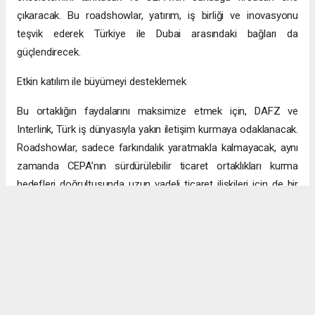
çıkaracak. Bu roadshowlar, yatırım, iş birliği ve inovasyonu
teşvik ederek Türkiye ile Dubai arasındaki bağları da
güçlendirecek.
Etkin katılım ile büyümeyi desteklemek
Bu ortaklığın faydalarını maksimize etmek için, DAFZ ve
Interlink, Türk iş dünyasıyla yakın iletişim kurmaya odaklanacak.
Roadshowlar, sadece farkındalık yaratmakla kalmayacak, aynı
zamanda CEPA’nın sürdürülebilir ticaret ortaklıkları kurma
hedefleri doğrultusunda uzun vadeli ticaret ilişkileri için de bir
platform sağlayacak.
Uzun vadeli büyümeye yönelik ekonomik sinerjiler
CEPA ile enerji, üretim ve lojistik dahil birçok sektörde
öngörülen hızlı büyümeyle ikili ticaret ve yatırımlar için sağlam
bir temel oluşturuluyor. DAFZ’ın Türkiye operasyonlarını