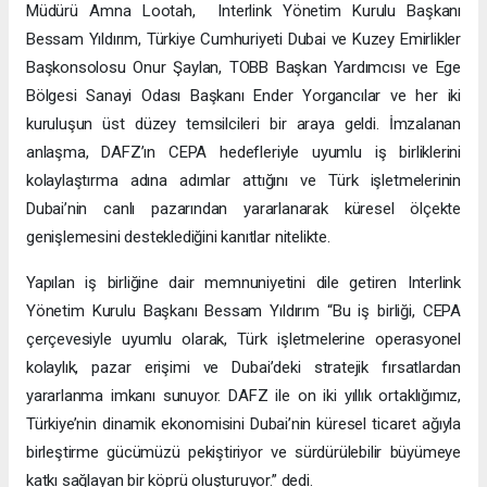
Müdürü Amna Lootah, Interlink Yönetim Kurulu Başkanı
Bessam Yıldırım, Türkiye Cumhuriyeti Dubai ve Kuzey Emirlikler
Başkonsolosu Onur Şaylan, TOBB Başkan Yardımcısı ve Ege
Bölgesi Sanayi Odası Başkanı Ender Yorgancılar ve her iki
kuruluşun üst düzey temsilcileri bir araya geldi. İmzalanan
anlaşma, DAFZ’ın CEPA hedefleriyle uyumlu iş birliklerini
kolaylaştırma adına adımlar attığını ve Türk işletmelerinin
Dubai’nin canlı pazarından yararlanarak küresel ölçekte
genişlemesini desteklediğini kanıtlar nitelikte.
Yapılan iş birliğine dair memnuniyetini dile getiren Interlink
Yönetim Kurulu Başkanı Bessam Yıldırım “Bu iş birliği, CEPA
çerçevesiyle uyumlu olarak, Türk işletmelerine operasyonel
kolaylık, pazar erişimi ve Dubai’deki stratejik fırsatlardan
yararlanma imkanı sunuyor. DAFZ ile on iki yıllık ortaklığımız,
Türkiye’nin dinamik ekonomisini Dubai’nin küresel ticaret ağıyla
birleştirme gücümüzü pekiştiriyor ve sürdürülebilir büyümeye
katkı sağlayan bir köprü oluşturuyor.” dedi.