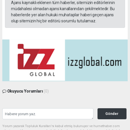
Ajans kaynaklı eklenen tüm haberler, sitemizin editörlerinin
müdahalesi olmadan ajans kanallarından çekilmektedir. Bu
haberlerde yer alan hukuki muhataplar haberi geçen ajans
olup sitemizin hiç bir editörü sorumlu tutulamaz.
Okuyucu Yorumları
(0)
Gönder
Yorum yazarak Topluluk Kuralları’nı kabul etmiş bulunuyor ve hurnethaber.com