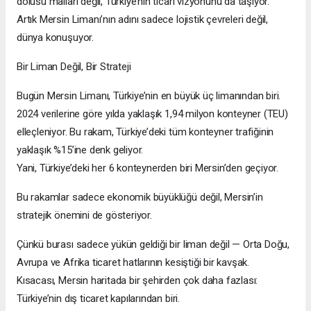
dolusu malları değil, Türkiye’nin ticari vizyonunu da taşıyor.
Artık Mersin Limanı’nın adını sadece lojistik çevreleri değil,
dünya konuşuyor.
Bir Liman Değil, Bir Strateji
Bugün Mersin Limanı, Türkiye’nin en büyük üç limanından biri.
2024 verilerine göre yılda yaklaşık 1,94 milyon konteyner (TEU)
elleçleniyor. Bu rakam, Türkiye’deki tüm konteyner trafiğinin
yaklaşık %15’ine denk geliyor.
Yani, Türkiye’deki her 6 konteynerden biri Mersin’den geçiyor.
Bu rakamlar sadece ekonomik büyüklüğü değil, Mersin’in
stratejik önemini de gösteriyor.
Çünkü burası sadece yükün geldiği bir liman değil — Orta Doğu,
Avrupa ve Afrika ticaret hatlarının kesiştiği bir kavşak.
Kısacası, Mersin haritada bir şehirden çok daha fazlası:
Türkiye’nin dış ticaret kapılarından biri.