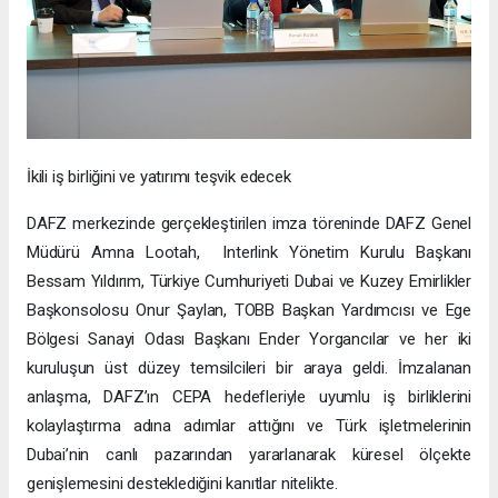
İkili iş birliğini ve yatırımı teşvik edecek
DAFZ merkezinde gerçekleştirilen imza töreninde DAFZ Genel
Müdürü Amna Lootah, Interlink Yönetim Kurulu Başkanı
Bessam Yıldırım, Türkiye Cumhuriyeti Dubai ve Kuzey Emirlikler
Başkonsolosu Onur Şaylan, TOBB Başkan Yardımcısı ve Ege
Bölgesi Sanayi Odası Başkanı Ender Yorgancılar ve her iki
kuruluşun üst düzey temsilcileri bir araya geldi. İmzalanan
anlaşma, DAFZ’ın CEPA hedefleriyle uyumlu iş birliklerini
kolaylaştırma adına adımlar attığını ve Türk işletmelerinin
Dubai’nin canlı pazarından yararlanarak küresel ölçekte
genişlemesini desteklediğini kanıtlar nitelikte.