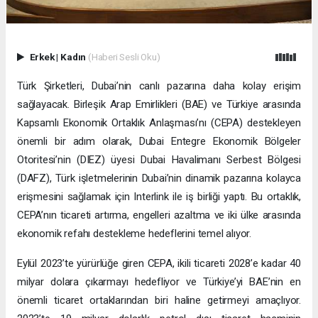
Erkek
|
Kadın
(Haberi Sesli Oku)
Türk Şirketleri, Dubai’nin canlı pazarına daha kolay erişim
sağlayacak. Birleşik Arap Emirlikleri (BAE) ve Türkiye arasında
Kapsamlı Ekonomik Ortaklık Anlaşması’nı (CEPA) destekleyen
önemli bir adım olarak, Dubai Entegre Ekonomik Bölgeler
Otoritesi’nin (DIEZ) üyesi Dubai Havalimanı Serbest Bölgesi
(DAFZ), Türk işletmelerinin Dubai’nin dinamik pazarına kolayca
erişmesini sağlamak için Interlink ile iş birliği yaptı. Bu ortaklık,
CEPA’nın ticareti artırma, engelleri azaltma ve iki ülke arasında
ekonomik refahı destekleme hedeflerini temel alıyor.
Eylül 2023’te yürürlüğe giren CEPA, ikili ticareti 2028’e kadar 40
milyar dolara çıkarmayı hedefliyor ve Türkiye’yi BAE’nin en
önemli ticaret ortaklarından biri haline getirmeyi amaçlıyor.