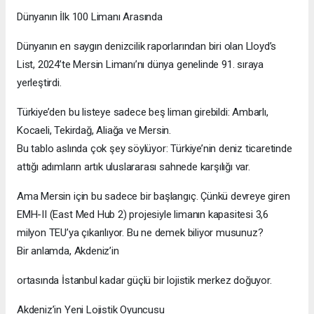
Dünyanın İlk 100 Limanı Arasında
Dünyanın en saygın denizcilik raporlarından biri olan Lloyd’s
List, 2024’te Mersin Limanı’nı dünya genelinde 91. sıraya
yerleştirdi.
Türkiye’den bu listeye sadece beş liman girebildi: Ambarlı,
Kocaeli, Tekirdağ, Aliağa ve Mersin.
Bu tablo aslında çok şey söylüyor: Türkiye’nin deniz ticaretinde
attığı adımların artık uluslararası sahnede karşılığı var.
Ama Mersin için bu sadece bir başlangıç. Çünkü devreye giren
EMH-II (East Med Hub 2) projesiyle limanın kapasitesi 3,6
milyon TEU’ya çıkarılıyor. Bu ne demek biliyor musunuz?
Bir anlamda, Akdeniz’in
ortasında İstanbul kadar güçlü bir lojistik merkez doğuyor.
Akdeniz’in Yeni Lojistik Oyuncusu