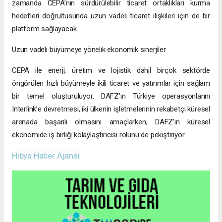
zamanda CEPA’nın sürdürülebilir ticaret ortaklıkları kurma
hedefleri doğrultusunda uzun vadeli ticaret ilişkileri için de bir
platform sağlayacak.
Uzun vadeli büyümeye yönelik ekonomik sinerjiler
CEPA ile enerji, üretim ve lojistik dahil birçok sektörde
öngörülen hızlı büyümeyle ikili ticaret ve yatırımlar için sağlam
bir temel oluşturuluyor. DAFZ’ın Türkiye operasyonlarını
Interlink’e devretmesi, iki ülkenin işletmelerinin rekabetçi küresel
arenada başarılı olmasını amaçlarken, DAFZ’ın küresel
ekonomide iş birliği kolaylaştırıcısı rolünü de pekiştiriyor.
Hibya Haber Ajansı