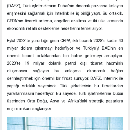
(DAFZ), Türk işletmelerinin Dubai’nin dinamik pazarına kolayca
erişmesini sağlamak için Interlink ile iş birliği yaptı. Bu ortaklık,
CEPA’nın ticareti artırma, engelleri azaltma ve iki ülke arasında
ekonomik refahı destekleme hedeflerini temel alıyor.
Eylül 2023’te yürürlüğe giren CEPA, ikili ticareti 2028’e kadar 40
milyar dolara çıkarmayı hedefliyor ve Türkiye’yi BAE’nin en
önemli ticaret ortaklarından biri haline getirmeyi amaçlıyor.
2023’te 19 milyar dolarlık petrol dışı ticaret hacminin
oluşmasını sağlayan bu anlaşma, ekonomik bağları
derinleştirmek için önemli bir fırsat sunuyor. DAFZ, Interlink ile
yaptığı ortaklık sayesinde Türk şirketlerinin bu fırsatlardan
yararlanmasını hedefliyor. Bu sayede, Türk işletmelerine Dubai
üzerinden Orta Doğu, Asya ve Afrika’daki stratejik pazarlara
erişim imkanı sağlanıyor.