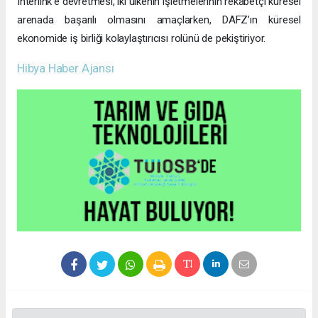
Interlink’e devretmesi, iki ülkenin işletmelerinin rekabetçi küresel
arenada başarılı olmasını amaçlarken, DAFZ’ın küresel
ekonomide iş birliği kolaylaştırıcısı rolünü de pekiştiriyor.
Hibya Haber Ajansı