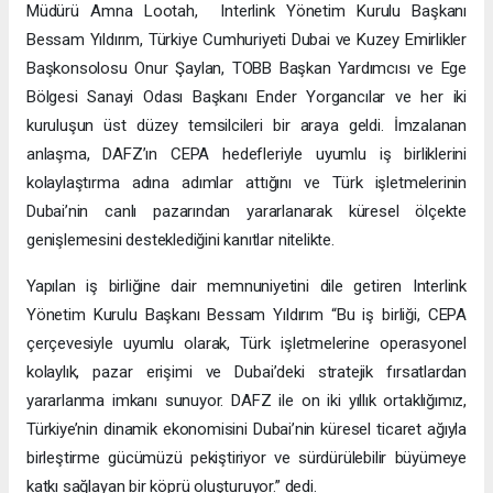
Müdürü Amna Lootah, Interlink Yönetim Kurulu Başkanı
Bessam Yıldırım, Türkiye Cumhuriyeti Dubai ve Kuzey Emirlikler
Başkonsolosu Onur Şaylan, TOBB Başkan Yardımcısı ve Ege
Bölgesi Sanayi Odası Başkanı Ender Yorgancılar ve her iki
kuruluşun üst düzey temsilcileri bir araya geldi. İmzalanan
anlaşma, DAFZ’ın CEPA hedefleriyle uyumlu iş birliklerini
kolaylaştırma adına adımlar attığını ve Türk işletmelerinin
Dubai’nin canlı pazarından yararlanarak küresel ölçekte
genişlemesini desteklediğini kanıtlar nitelikte.
Yapılan iş birliğine dair memnuniyetini dile getiren Interlink
Yönetim Kurulu Başkanı Bessam Yıldırım “Bu iş birliği, CEPA
çerçevesiyle uyumlu olarak, Türk işletmelerine operasyonel
kolaylık, pazar erişimi ve Dubai’deki stratejik fırsatlardan
yararlanma imkanı sunuyor. DAFZ ile on iki yıllık ortaklığımız,
Türkiye’nin dinamik ekonomisini Dubai’nin küresel ticaret ağıyla
birleştirme gücümüzü pekiştiriyor ve sürdürülebilir büyümeye
katkı sağlayan bir köprü oluşturuyor.” dedi.