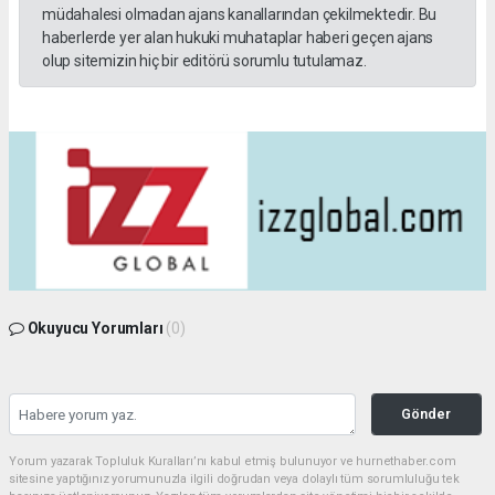
müdahalesi olmadan ajans kanallarından çekilmektedir. Bu
haberlerde yer alan hukuki muhataplar haberi geçen ajans
olup sitemizin hiç bir editörü sorumlu tutulamaz.
Okuyucu Yorumları
(0)
Gönder
Yorum yazarak Topluluk Kuralları’nı kabul etmiş bulunuyor ve hurnethaber.com
sitesine yaptığınız yorumunuzla ilgili doğrudan veya dolaylı tüm sorumluluğu tek