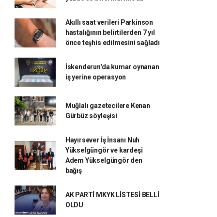
Akıllı saat verileri Parkinson
hastalığının belirtilerden 7 yıl
önce teşhis edilmesini sağladı
İskenderun'da kumar oynanan
iş yerine operasyon
Muğlalı gazetecilere Kenan
Gürbüz söyleşisi
Hayırsever İş İnsanı Nuh
Yükselgüngör ve kardeşi
Adem Yükselgüngör den
bağış
AK PARTİ MKYK LİSTESİ BELLİ
OLDU