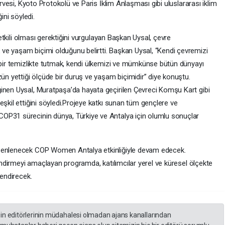
irvesi, Kyoto Protokolü ve Paris İklim Anlaşması gibi uluslararası iklim
ini söyledi.
e etkili olması gerektiğini vurgulayan Başkan Uysal, çevre
ve yaşam biçimi olduğunu belirtti. Başkan Uysal, “Kendi çevremizi
r bir temizlikte tutmak, kendi ülkemizi ve mümkünse bütün dünyayı
zün yettiği ölçüde bir duruş ve yaşam biçimidir” diye konuştu.
inen Uysal, Muratpaşa’da hayata geçirilen Çevreci Komşu Kart gibi
eşkil ettiğini söyledi.Projeye katkı sunan tüm gençlere ve
OP31 sürecinin dünya, Türkiye ve Antalya için olumlu sonuçlar
üzenlenecek COP Women Antalya etkinliğiyle devam edecek.
lendirmeyi amaçlayan programda, katılımcılar yerel ve küresel ölçekte
lendirecek.
zin editörlerinin müdahalesi olmadan ajans kanallarından