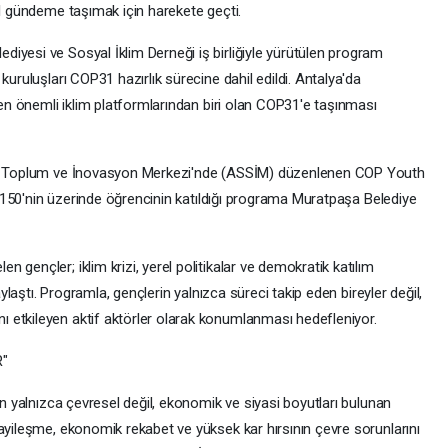
el gündeme taşımak için harekete geçti.
iyesi ve Sosyal İklim Derneği iş birliğiyle yürütülen program
kuruluşları COP31 hazırlık sürecine dahil edildi. Antalya'da
n en önemli iklim platformlarından biri olan COP31'e taşınması
vil Toplum ve İnovasyon Merkezi'nde (ASSİM) düzenlenen COP Youth
an 150'nin üzerinde öğrencinin katıldığı programa Muratpaşa Belediye
gençler; iklim krizi, yerel politikalar ve demokratik katılım
aylaştı. Programla, gençlerin yalnızca süreci takip eden bireyler değil,
 etkileyen aktif aktörler olarak konumlanması hedefleniyor.
R"
in yalnızca çevresel değil, ekonomik ve siyasi boyutları bulunan
ayileşme, ekonomik rekabet ve yüksek kar hırsının çevre sorunlarını