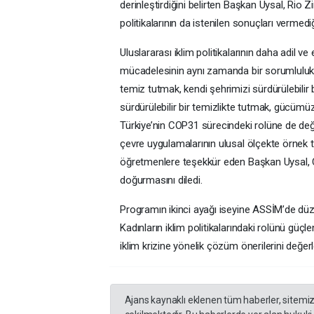
derinleştirdiğini belirten Başkan Uysal, Rio Z
politikalarının da istenilen sonuçları vermediğ
Uluslararası iklim politikalarının daha adil v
mücadelesinin aynı zamanda bir sorumluluk 
temiz tutmak, kendi şehrimizi sürdürülebili
sürdürülebilir bir temizlikte tutmak, gücümü
Türkiye’nin COP31 sürecindeki rolüne de değ
çevre uygulamalarının ulusal ölçekte örnek t
öğretmenlere teşekkür eden Başkan Uysal, C
doğurmasını diledi.
Programın ikinci ayağı iseyine ASSİM’de d
Kadınların iklim politikalarındaki rolünü güç
iklim krizine yönelik çözüm önerilerini değer
Ajans kaynaklı eklenen tüm haberler, sitemi