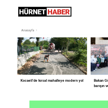
Anasayfa
Kocaeli'de kırsal mahalleye modern yol
Bakan Gö
barışın v
hedefliy