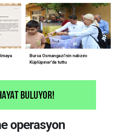
 olmaya
Bursa Osmangazi’nin nabzını
Küplüpınar'da tuttu
ne operasyon