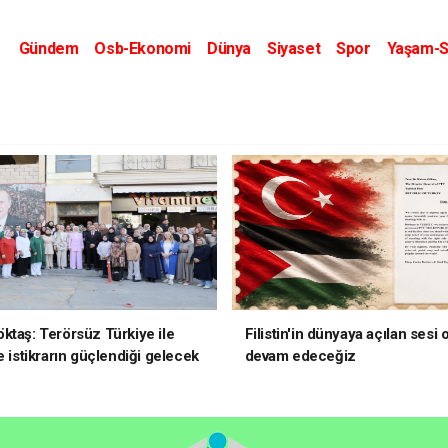
Gündem
Osb-Ekonomi
Dünya
Siyaset
Spor
Yaşam-S
Kripto Dünyası
Kültür-Sanat
Eğitim
ktaş: Terörsüz Türkiye ile
Filistin'in dünyaya açılan sesi
e istikrarın güçlendiği gelecek
devam edeceğiz
oruz