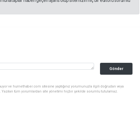
 muhataplar haberi geçen ajans olup sitemizin hiç bir editörü sorumlu
Gönder
nuyor ve hurnethaber.com sitesine yaptığınız yorumunuzla ilgili doğrudan veya
. Yazılan tüm yorumlardan site yönetimi hiçbir şekilde sorumlu tutulamaz.