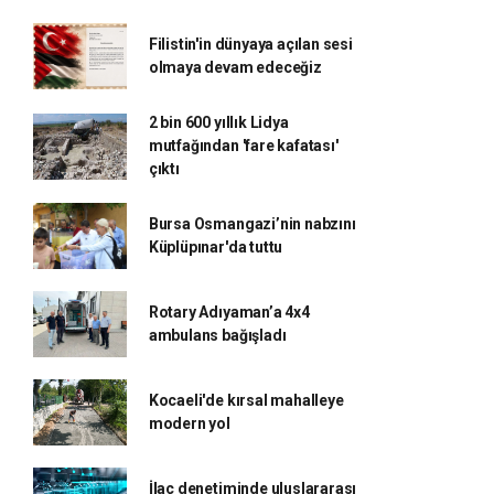
Filistin'in dünyaya açılan sesi
olmaya devam edeceğiz
2 bin 600 yıllık Lidya
mutfağından 'fare kafatası'
çıktı
Bursa Osmangazi’nin nabzını
Küplüpınar'da tuttu
Rotary Adıyaman’a 4x4
ambulans bağışladı
Kocaeli'de kırsal mahalleye
modern yol
İlaç denetiminde uluslararası