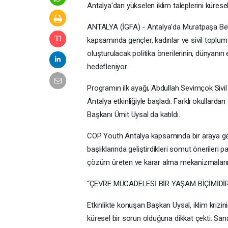
Antalya'dan yükselen iklim taleplerini küres
ANTALYA (İGFA) - Antalya'da Muratpaşa Beled
kapsamında gençler, kadınlar ve sivil toplum 
oluşturulacak politika önerilerinin, dünyanı
hedefleniyor.
Programın ilk ayağı, Abdullah Sevimçok Si
Antalya etkinliğiyle başladı. Farklı okullard
Başkanı Ümit Uysal da katıldı.
COP Youth Antalya kapsamında bir araya gelen 
başlıklarında geliştirdikleri somut önerileri p
çözüm üreten ve karar alma mekanizmalarını
“ÇEVRE MÜCADELESİ BİR YAŞAM BİÇİMİDİ
Etkinlikte konuşan Başkan Uysal, iklim krizin
küresel bir sorun olduğuna dikkat çekti. San