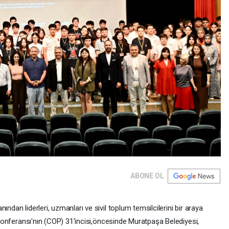
ABONE OL
ndan liderleri, uzmanları ve sivil toplum temsilcilerini bir araya
i Konferansı'nın (COP) 31'incisi,öncesinde Muratpaşa Belediyesi,