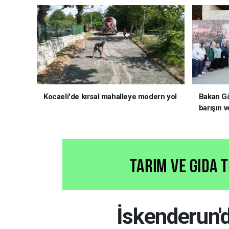
Kocaeli'de kırsal mahalleye modern yol
Bakan Gö
barışın v
hedefliy
İskenderun'