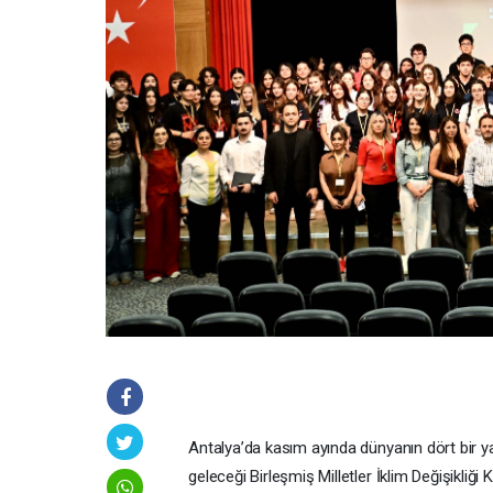
Antalya’da kasım ayında dünyanın dört bir yanı
geleceği Birleşmiş Milletler İklim Değişikliğ