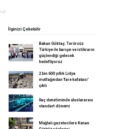
2:07
İlginizi Çekebilir
Bakan Göktaş: Terörsüz
Türkiye ile barışın ve istikrarın
güçlendiği gelecek
hedefliyoruz
2 bin 600 yıllık Lidya
mutfağından 'fare kafatası'
çıktı
İlaç denetiminde uluslararası
standart dönemi
Muğlalı gazetecilere Kenan