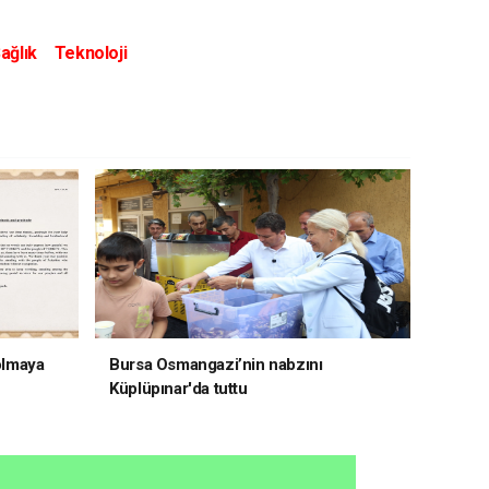
ağlık
Teknoloji
 olmaya
Bursa Osmangazi’nin nabzını
Küplüpınar'da tuttu