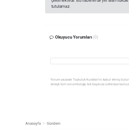
çekilmektedir. Bu haberlerde yer alan hukuki
tutulamaz.
Okuyucu Yorumları
(0)
Yorum yazarak Topluluk Kuralları’nı kabul etmiş bulu
dolaylı tüm sorumluluğu tek başınıza üstleniyorsunuz
Anasayfa
Gündem