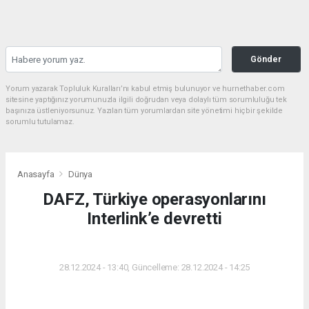
Gönder
Yorum yazarak Topluluk Kuralları’nı kabul etmiş bulunuyor ve hurnethaber.com
sitesine yaptığınız yorumunuzla ilgili doğrudan veya dolaylı tüm sorumluluğu tek
başınıza üstleniyorsunuz. Yazılan tüm yorumlardan site yönetimi hiçbir şekilde
sorumlu tutulamaz.
Anasayfa
Dünya
DAFZ, Türkiye operasyonlarını
Interlink’e devretti
DÜNYA
28.12.2024 - 13:40, Güncelleme: 28.12.2024 - 14:25