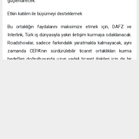
güçlendirecek.
Etkin katılım ile büyümeyi desteklemek
Bu ortaklığın faydalarını maksimize etmek için, DAFZ ve
Interlink, Türk iş dünyasıyla yakın iletişim kurmaya odaklanacak.
Roadshowlar, sadece farkındalık yaratmakla kalmayacak, aynı
zamanda CEPA’nın sürdürülebilir ticaret ortaklıkları kurma
hedefleri doğrultusunda uzun vadeli ticaret ilişkileri için de bir
platform sağlayacak.
Uzun vadeli büyümeye yönelik ekonomik sinerjiler
CEPA ile enerji, üretim ve lojistik dahil birçok sektörde
öngörülen hızlı büyümeyle ikili ticaret ve yatırımlar için sağlam
bir temel oluşturuluyor. DAFZ’ın Türkiye operasyonlarını
Interlink’e devretmesi, iki ülkenin işletmelerinin rekabetçi küresel
arenada başarılı olmasını amaçlarken, DAFZ’ın küresel
ekonomide iş birliği kolaylaştırıcısı rolünü de pekiştiriyor.