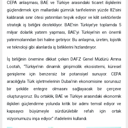
CEPA anlaşması, BAE ve Türkiye arasındaki ticaret ilişkilerini
güçlendirmek için mallardaki gümrük tarifelerinin yüzde 82’sini
kaldırarak sınır ötesi yatırımları teşvik ediyor ve kilit sektörlerde
stratejik iş birliğini destekliyor. BAE’nin Türkiye’ye toplamda 5
milyar dolarlık yatırım yapması, BAE’yi Türkiye’nin en önemli
yatırımcılarından biri haline getiriyor. Bu anlaşma, üretim, lojistik
ve teknoloji gibi alanlarda iş birliklerini hızlandırıyor.
İş birliğinin önemine dikkat çeken DAFZ Genel Müdürü Amna
Lootah, “Türkiye’nin dinamik girişimcilik ekosistemi, küresel
genişleme için benzersiz bir potansiyel sunuyor. CEPA
aracılığıyla Türk işletmelerinin Dubai’nin ekonomisine sorunsuz
bir şekilde entegre olmasını sağlayacak bir çerçeve
oluşturuyoruz. Bu ortaklık, BAE ve Türkiye arasındaki ekonomik
ilişkileri güçlendirme yolunda kritik bir adımı temsil ediyor ve
kapsayıcı büyümeyle sürdürülebilir refah için ortak
vizyonumuzu inşa ediyor.” ifadelerini kullandı.