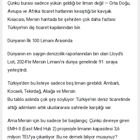
Çünkü burası sadece yükün geldiği bir liman değil — Orta Doğu,
Avrupa ve Afrika ticaret hatlarının kesiştiği bir kavşak.
Kısacası, Mersin haritada bir şehirden çok daha fazlası:
Türkiye’nin dış ticaret kapılarından biri.
Dünyanın İlk 100 Limanı Arasında
Dünyanın en saygın denizcilik raporlarından biri olan Lloyd’s
List, 2024’te Mersin Limanı’nı dünya genelinde 91. sıraya
yerleştirdi.
Türkiye’den bu listeye sadece beş liman girebildi: Ambarlı,
Kocaeli, Tekirdağ, Aliağa ve Mersin.
Bu tablo aslında çok şey söylüyor: Türkiye’nin deniz ticaretinde
attığı adımların artık uluslararası sahnede karşılığı var.
Ama Mersin için bu sadece bir başlangıç. Çünkü devreye giren
EMH-II (East Med Hub 2) projesiyle limanın kapasitesi 3,6
milyon TEU’ya çıkarılıyor. Bu ne demek biliyor musunuz?