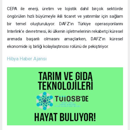
CEPA ile enerji, üretim ve lojistik dahil birçok sektörde
öngörülen hızlı büyümeyle ikili ticaret ve yatırımlar için sağlam
bir temel oluşturuluyor. DAFZ’ın Türkiye operasyonlarını
Interlink’e devretmesi, iki ülkenin işletmelerinin rekabetçi küresel
arenada başarılı olmasını amaçlarken, DAFZ’ın küresel
ekonomide iş birliği kolaylaştırıcısı rolünü de pekiştiriyor.
Hibya Haber Ajansı