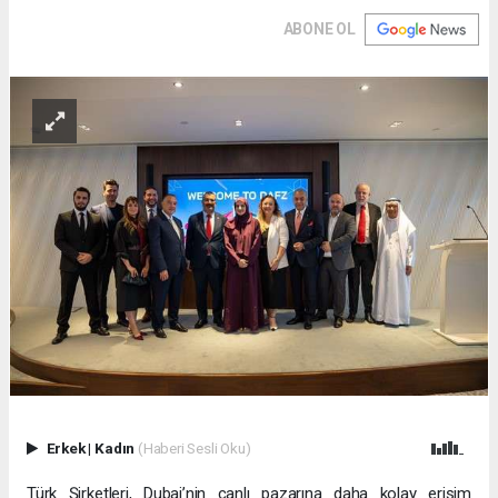
ABONE OL
Erkek
|
Kadın
(Haberi Sesli Oku)
Türk Şirketleri, Dubai’nin canlı pazarına daha kolay erişim