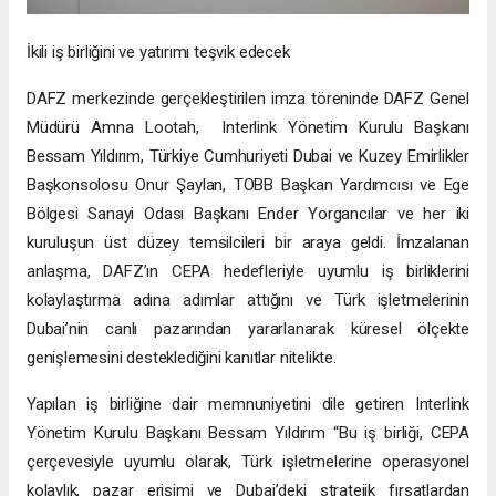
İkili iş birliğini ve yatırımı teşvik edecek
DAFZ merkezinde gerçekleştirilen imza töreninde DAFZ Genel
Müdürü Amna Lootah, Interlink Yönetim Kurulu Başkanı
Bessam Yıldırım, Türkiye Cumhuriyeti Dubai ve Kuzey Emirlikler
Başkonsolosu Onur Şaylan, TOBB Başkan Yardımcısı ve Ege
Bölgesi Sanayi Odası Başkanı Ender Yorgancılar ve her iki
kuruluşun üst düzey temsilcileri bir araya geldi. İmzalanan
anlaşma, DAFZ’ın CEPA hedefleriyle uyumlu iş birliklerini
kolaylaştırma adına adımlar attığını ve Türk işletmelerinin
Dubai’nin canlı pazarından yararlanarak küresel ölçekte
genişlemesini desteklediğini kanıtlar nitelikte.
Yapılan iş birliğine dair memnuniyetini dile getiren Interlink
Yönetim Kurulu Başkanı Bessam Yıldırım “Bu iş birliği, CEPA
çerçevesiyle uyumlu olarak, Türk işletmelerine operasyonel
kolaylık, pazar erişimi ve Dubai’deki stratejik fırsatlardan