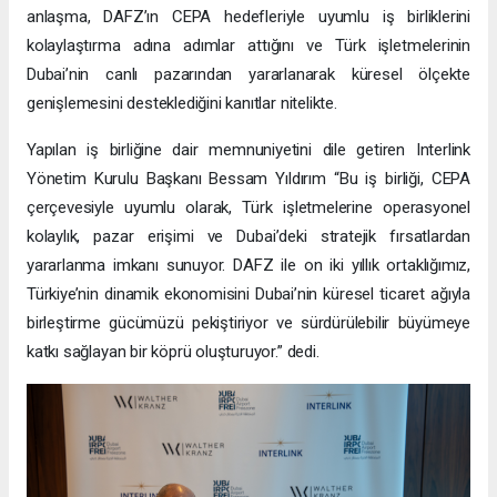
anlaşma, DAFZ’ın CEPA hedefleriyle uyumlu iş birliklerini
kolaylaştırma adına adımlar attığını ve Türk işletmelerinin
Dubai’nin canlı pazarından yararlanarak küresel ölçekte
genişlemesini desteklediğini kanıtlar nitelikte.
Yapılan iş birliğine dair memnuniyetini dile getiren Interlink
Yönetim Kurulu Başkanı Bessam Yıldırım “Bu iş birliği, CEPA
çerçevesiyle uyumlu olarak, Türk işletmelerine operasyonel
kolaylık, pazar erişimi ve Dubai’deki stratejik fırsatlardan
yararlanma imkanı sunuyor. DAFZ ile on iki yıllık ortaklığımız,
Türkiye’nin dinamik ekonomisini Dubai’nin küresel ticaret ağıyla
birleştirme gücümüzü pekiştiriyor ve sürdürülebilir büyümeye
katkı sağlayan bir köprü oluşturuyor.” dedi.