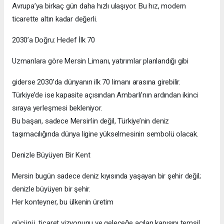
Avrupa’ya birkaç gün daha hızlı ulaşıyor. Bu hız, modern
ticarette altın kadar değerli.
2030’a Doğru: Hedef İlk 70
Uzmanlara göre Mersin Limanı, yatırımlar planlandığı gibi
giderse 2030’da dünyanın ilk 70 limanı arasına girebilir.
Türkiye’de ise kapasite açısından Ambarlı’nın ardından ikinci
sıraya yerleşmesi bekleniyor.
Bu başarı, sadece Mersin’in değil, Türkiye’nin deniz
taşımacılığında dünya ligine yükselmesinin sembolü olacak.
Denizle Büyüyen Bir Kent
Mersin bugün sadece deniz kıyısında yaşayan bir şehir değil;
denizle büyüyen bir şehir.
Her konteyner, bu ülkenin üretim
gücünü, ticaret vizyonunu ve geleceğe açılan kapısını temsil