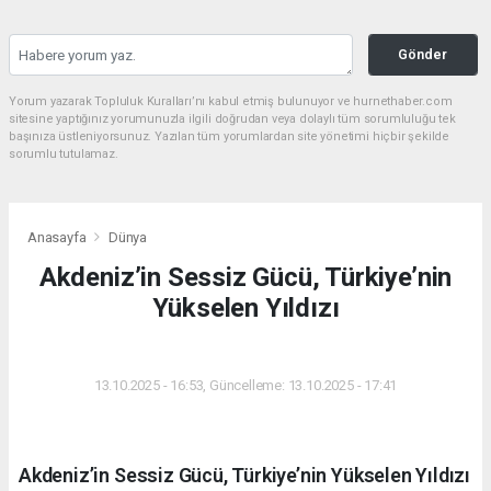
Gönder
Yorum yazarak Topluluk Kuralları’nı kabul etmiş bulunuyor ve hurnethaber.com
sitesine yaptığınız yorumunuzla ilgili doğrudan veya dolaylı tüm sorumluluğu tek
başınıza üstleniyorsunuz. Yazılan tüm yorumlardan site yönetimi hiçbir şekilde
sorumlu tutulamaz.
Anasayfa
Dünya
Akdeniz’in Sessiz Gücü, Türkiye’nin
Yükselen Yıldızı
DÜNYA
13.10.2025 - 16:53, Güncelleme: 13.10.2025 - 17:41
Akdeniz’in Sessiz Gücü, Türkiye’nin Yükselen Yıldızı