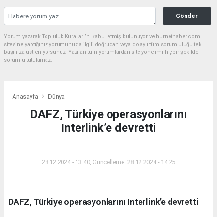
Gönder
Yorum yazarak Topluluk Kuralları’nı kabul etmiş bulunuyor ve hurnethaber.com
sitesine yaptığınız yorumunuzla ilgili doğrudan veya dolaylı tüm sorumluluğu tek
başınıza üstleniyorsunuz. Yazılan tüm yorumlardan site yönetimi hiçbir şekilde
sorumlu tutulamaz.
Anasayfa
Dünya
DAFZ, Türkiye operasyonlarını
Interlink’e devretti
DÜNYA
28.12.2024 - 13:40, Güncelleme: 28.12.2024 - 14:25
DAFZ, Türkiye operasyonlarını Interlink’e devretti