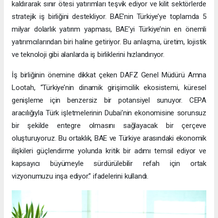
kaldırarak sınır ötesi yatırımları teşvik ediyor ve kilit sektörlerde
stratejik iş birliğini destekliyor. BAE’nin Türkiye’ye toplamda 5
milyar dolarlık yatırım yapması, BAE’yi Türkiye’nin en önemli
yatırımcılarından biri haline getiriyor. Bu anlaşma, üretim, lojistik
ve teknoloji gibi alanlarda iş birliklerini hızlandırıyor.
İş birliğinin önemine dikkat çeken DAFZ Genel Müdürü Amna
Lootah, “Türkiye’nin dinamik girişimcilik ekosistemi, küresel
genişleme için benzersiz bir potansiyel sunuyor. CEPA
aracılığıyla Türk işletmelerinin Dubai’nin ekonomisine sorunsuz
bir şekilde entegre olmasını sağlayacak bir çerçeve
oluşturuyoruz. Bu ortaklık, BAE ve Türkiye arasındaki ekonomik
ilişkileri güçlendirme yolunda kritik bir adımı temsil ediyor ve
kapsayıcı büyümeyle sürdürülebilir refah için ortak
vizyonumuzu inşa ediyor.” ifadelerini kullandı.