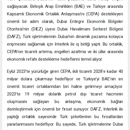
sağlayacak. Birleşik Arap Emirlikleri (BAE) ve Türkiye arasında
Kapsamlı Ekonomik Ortaklık Anlaşması’nı (CEPA) destekleyen
önemli bir adım olarak, Dubai Entegre Ekonomik Bölgeler
Otoritesi’nin (DIEZ) üyesi Dubai Havalimanı Serbest Bölgesi
(DAFZ), Türk işletmelerinin Dubai’nin dinamik pazarına kolayca
erişmesini sağlamak için Interlink ile iş birliği yaptı. Bu ortaklık,
CEPA’nın ticareti artırma, engelleri azaltma ve iki ülke arasında
ekonomik refahı destekleme hedeflerini temel alıyor.
Eylül 2023’te yürürlüğe giren CEPA, ikili ticareti 2028’e kadar 40
milyar dolara çıkarmayı hedefliyor ve Türkiye’yi BAE’nin en
önemli ticaret ortaklarından biri haline getirmeyi amaçlıyor.
2023’te 19 milyar dolarlık petrol dışı ticaret hacminin
oluşmasını sağlayan bu anlaşma, ekonomik bağları
derinleştirmek için önemli bir fırsat sunuyor. DAFZ, Interlink ile
yaptığı ortaklık sayesinde Türk şirketlerinin bu fırsatlardan
yararlanmasını hedefliyor. Bu sayede, Türk işletmelerine Dubai