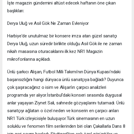
İşte magazin gündemini altüst edecek haftanın öne çıkan
başlıkları:
Derya Uluğ ve Asil Gök Ne Zaman Evleniyor
Harbiye'de unutulmaz bir konsere imza atan güzel sanatçı
Derya Uluğ, uzun süredir birlikte olduğu Asil Gök ile ne zaman
nikah masasına oturacaklarını ilk kez NR1 Magazin
mikrofonlarına açıkladı.
Ünlü şarkıcı Alişan, Futbol Milli Takımı'nın Dünya Kupası'ndaki
başarısızlığını hangi dünyaca ünlü sanatçıya bağladı? Duyunca
çok şaşıracağınız o isim ve Alişan'ın çarpıcı analizleri
programda yer alıyor.İstanbul'daki konseri sırasında duygusal
anlar yaşayan Ziynet Sali, sahnede gözyaşlarını tutamadı. Ünlü
sanatçıyı ağlatan o özel neden ve konserin en çarpıcı anları
NR1 Türk izleyicisiyle buluşuyor.Türk sinemasının en uzun
soluklu ve fenomen film serilerinden biri olan Çakallarla Dans 8
için geri sayım başladı. Stuttgart'tan çok özel görüntüler ve