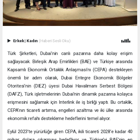
Erkek
|
Kadın
(Haberi Sesli Oku)
Türk Şirketleri, Dubai’nin canlı pazarına daha kolay erişim
sağlayacak. Birleşik Arap Emirlikleri (BAE) ve Türkiye arasında
Kapsamlı Ekonomik Ortaklık Anlaşması’nı (CEPA) destekleyen
önemli bir adım olarak, Dubai Entegre Ekonomik Bölgeler
Otoritesi’nin (DIEZ) üyesi Dubai Havalimanı Serbest Bölgesi
(DAFZ), Türk işletmelerinin Dubai’nin dinamik pazarına kolayca
erişmesini sağlamak için Interlink ile iş birliği yaptı. Bu ortaklık,
CEPA’nın ticareti artırma, engelleri azaltma ve iki ülke arasında
ekonomik refahı destekleme hedeflerini temel alıyor.
Eylül 2023’te yürürlüğe giren CEPA, ikili ticareti 2028’e kadar 40
milyar dolara çıkarmayı hedefliyor ve Türkiye’yi BAE’nin en