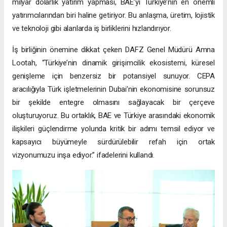
milyar dolarlık yatırım yapması, BAE’yi Türkiye’nin en önemli
yatırımcılarından biri haline getiriyor. Bu anlaşma, üretim, lojistik
ve teknoloji gibi alanlarda iş birliklerini hızlandırıyor.
İş birliğinin önemine dikkat çeken DAFZ Genel Müdürü Amna
Lootah, “Türkiye’nin dinamik girişimcilik ekosistemi, küresel
genişleme için benzersiz bir potansiyel sunuyor. CEPA
aracılığıyla Türk işletmelerinin Dubai’nin ekonomisine sorunsuz
bir şekilde entegre olmasını sağlayacak bir çerçeve
oluşturuyoruz. Bu ortaklık, BAE ve Türkiye arasındaki ekonomik
ilişkileri güçlendirme yolunda kritik bir adımı temsil ediyor ve
kapsayıcı büyümeyle sürdürülebilir refah için ortak
vizyonumuzu inşa ediyor.” ifadelerini kullandı.