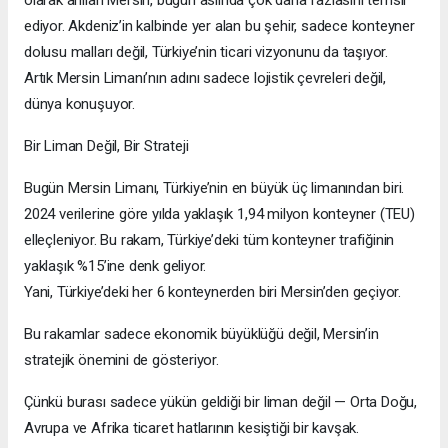
olarak anılan Mersin, bugün aslında çok daha fazlasını temsil
ediyor. Akdeniz’in kalbinde yer alan bu şehir, sadece konteyner
dolusu malları değil, Türkiye’nin ticari vizyonunu da taşıyor.
Artık Mersin Limanı’nın adını sadece lojistik çevreleri değil,
dünya konuşuyor.
Bir Liman Değil, Bir Strateji
Bugün Mersin Limanı, Türkiye’nin en büyük üç limanından biri.
2024 verilerine göre yılda yaklaşık 1,94 milyon konteyner (TEU)
elleçleniyor. Bu rakam, Türkiye’deki tüm konteyner trafiğinin
yaklaşık %15’ine denk geliyor.
Yani, Türkiye’deki her 6 konteynerden biri Mersin’den geçiyor.
Bu rakamlar sadece ekonomik büyüklüğü değil, Mersin’in
stratejik önemini de gösteriyor.
Çünkü burası sadece yükün geldiği bir liman değil — Orta Doğu,
Avrupa ve Afrika ticaret hatlarının kesiştiği bir kavşak.