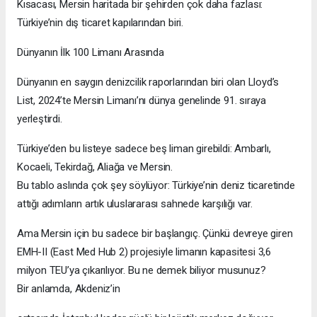
Kısacası, Mersin haritada bir şehirden çok daha fazlası:
Türkiye’nin dış ticaret kapılarından biri.
Dünyanın İlk 100 Limanı Arasında
Dünyanın en saygın denizcilik raporlarından biri olan Lloyd’s
List, 2024’te Mersin Limanı’nı dünya genelinde 91. sıraya
yerleştirdi.
Türkiye’den bu listeye sadece beş liman girebildi: Ambarlı,
Kocaeli, Tekirdağ, Aliağa ve Mersin.
Bu tablo aslında çok şey söylüyor: Türkiye’nin deniz ticaretinde
attığı adımların artık uluslararası sahnede karşılığı var.
Ama Mersin için bu sadece bir başlangıç. Çünkü devreye giren
EMH-II (East Med Hub 2) projesiyle limanın kapasitesi 3,6
milyon TEU’ya çıkarılıyor. Bu ne demek biliyor musunuz?
Bir anlamda, Akdeniz’in