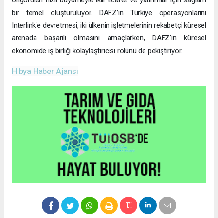
öngörülen hızlı büyümeyle ikili ticaret ve yatırımlar için sağlam
bir temel oluşturuluyor. DAFZ’ın Türkiye operasyonlarını
Interlink’e devretmesi, iki ülkenin işletmelerinin rekabetçi küresel
arenada başarılı olmasını amaçlarken, DAFZ’ın küresel
ekonomide iş birliği kolaylaştırıcısı rolünü de pekiştiriyor.
Hibya Haber Ajansı