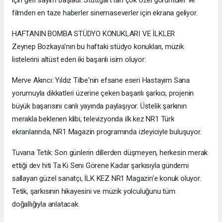
filmden en taze haberler sinemaseverler için ekrana geliyor.
HAFTANIN BOMBA STÜDYO KONUKLARI VE İLKLER
Zeynep Bozkaya'nın bu haftaki stüdyo konukları, müzik
listelerini altüst eden iki başarılı isim oluyor:
Merve Akıncı: Yıldız Tilbe'nin efsane eseri Hastayım Sana
yorumuyla dikkatleri üzerine çeken başarılı şarkıcı, projenin
büyük başarısını canlı yayında paylaşıyor. Üstelik şarkının
merakla beklenen klibi, televizyonda ilk kez NR1 Türk
ekranlarında, NR1 Magazin programında izleyiciyle buluşuyor.
Tuvana Tetik: Son günlerin dillerden düşmeyen, herkesin merak
ettiği dev hiti Ta Ki Seni Görene Kadar şarkısıyla gündemi
sallayan güzel sanatçı, İLK KEZ NR1 Magazin'e konuk oluyor.
Tetik, şarkısının hikayesini ve müzik yolculuğunu tüm
doğallığıyla anlatacak.