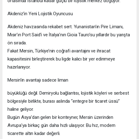
ortasında İstanbul kadar güçlü bir lojistik merkez doğuyor.
Akdeniz’in Yeni Lojistik Oyuncusu
Akdeniz havzasında rekabet sert. Yunanistan’ın Pire Limanı,
Mısır’ın Port Said’i ve İtalya’nın Gioia Tauro’su yıllardır bu yarışta
ön sırada.
Fakat Mersin, Türkiye’nin coğrafi avantajını ve ihracat
kapasitesini birleştirerek bu ligde kalıcı bir yer edinmeye
hazırlanıyor.
Mersin’in avantajı sadece liman
büyüklüğü değil. Demiryolu bağlantısı, lojistik köyleri ve serbest
bölgesiyle birlikte, burası aslında “entegre bir ticaret üssü”
haline geliyor.
Bugün Asya’dan gelen bir konteyner, Mersin üzerinden
Avrupa’ya birkaç gün daha hızlı ulaşıyor. Bu hız, modern
ticarette altın kadar değerli.