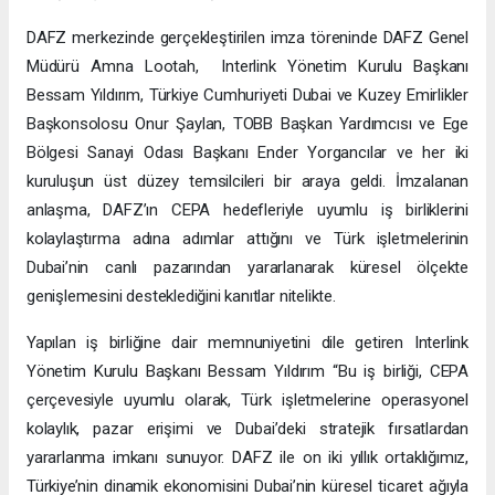
DAFZ merkezinde gerçekleştirilen imza töreninde DAFZ Genel
Müdürü Amna Lootah, Interlink Yönetim Kurulu Başkanı
Bessam Yıldırım, Türkiye Cumhuriyeti Dubai ve Kuzey Emirlikler
Başkonsolosu Onur Şaylan, TOBB Başkan Yardımcısı ve Ege
Bölgesi Sanayi Odası Başkanı Ender Yorgancılar ve her iki
kuruluşun üst düzey temsilcileri bir araya geldi. İmzalanan
anlaşma, DAFZ’ın CEPA hedefleriyle uyumlu iş birliklerini
kolaylaştırma adına adımlar attığını ve Türk işletmelerinin
Dubai’nin canlı pazarından yararlanarak küresel ölçekte
genişlemesini desteklediğini kanıtlar nitelikte.
Yapılan iş birliğine dair memnuniyetini dile getiren Interlink
Yönetim Kurulu Başkanı Bessam Yıldırım “Bu iş birliği, CEPA
çerçevesiyle uyumlu olarak, Türk işletmelerine operasyonel
kolaylık, pazar erişimi ve Dubai’deki stratejik fırsatlardan
yararlanma imkanı sunuyor. DAFZ ile on iki yıllık ortaklığımız,
Türkiye’nin dinamik ekonomisini Dubai’nin küresel ticaret ağıyla