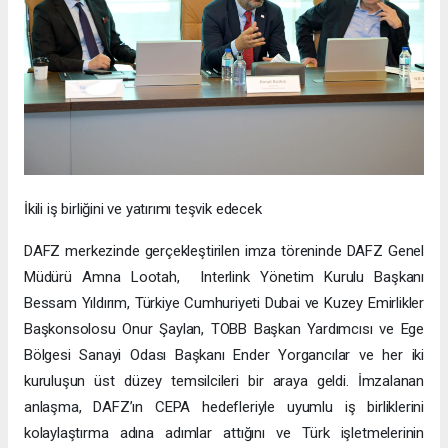
İkili iş birliğini ve yatırımı teşvik edecek
DAFZ merkezinde gerçekleştirilen imza töreninde DAFZ Genel
Müdürü Amna Lootah, Interlink Yönetim Kurulu Başkanı
Bessam Yıldırım, Türkiye Cumhuriyeti Dubai ve Kuzey Emirlikler
Başkonsolosu Onur Şaylan, TOBB Başkan Yardımcısı ve Ege
Bölgesi Sanayi Odası Başkanı Ender Yorgancılar ve her iki
kuruluşun üst düzey temsilcileri bir araya geldi. İmzalanan
anlaşma, DAFZ’ın CEPA hedefleriyle uyumlu iş birliklerini
kolaylaştırma adına adımlar attığını ve Türk işletmelerinin