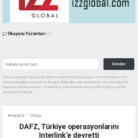
Okuyucu Yorumları
(0)
Gönder
Yorum yazarak Topluluk Kuralları’nı kabul etmiş bulunuyor ve hurnethaber.com
sitesine yaptığınız yorumunuzla ilgili doğrudan veya dolaylı tüm sorumluluğu tek
başınıza üstleniyorsunuz. Yazılan tüm yorumlardan site yönetimi hiçbir şekilde
sorumlu tutulamaz.
Anasayfa
Dünya
DAFZ, Türkiye operasyonlarını
Interlink’e devretti