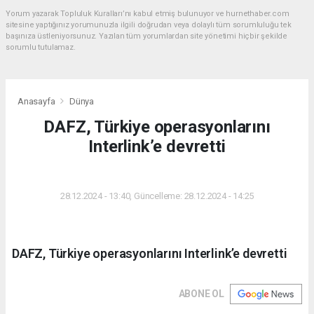
Yorum yazarak Topluluk Kuralları’nı kabul etmiş bulunuyor ve hurnethaber.com
sitesine yaptığınız yorumunuzla ilgili doğrudan veya dolaylı tüm sorumluluğu tek
başınıza üstleniyorsunuz. Yazılan tüm yorumlardan site yönetimi hiçbir şekilde
sorumlu tutulamaz.
Anasayfa
Dünya
DAFZ, Türkiye operasyonlarını
Interlink’e devretti
DÜNYA
28.12.2024 - 13:40, Güncelleme: 28.12.2024 - 14:25
DAFZ, Türkiye operasyonlarını Interlink’e devretti
ABONE OL