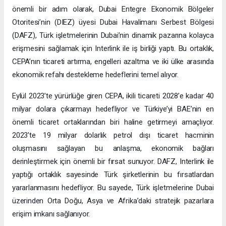
önemli bir adım olarak, Dubai Entegre Ekonomik Bölgeler
Otoritesi’nin (DIEZ) üyesi Dubai Havalimanı Serbest Bölgesi
(DAFZ), Türk işletmelerinin Dubai’nin dinamik pazarına kolayca
erişmesini sağlamak için Interlink ile iş birliği yaptı. Bu ortaklık,
CEPA’nın ticareti artırma, engelleri azaltma ve iki ülke arasında
ekonomik refahı destekleme hedeflerini temel alıyor.
Eylül 2023’te yürürlüğe giren CEPA, ikili ticareti 2028’e kadar 40
milyar dolara çıkarmayı hedefliyor ve Türkiye’yi BAE’nin en
önemli ticaret ortaklarından biri haline getirmeyi amaçlıyor.
2023’te 19 milyar dolarlık petrol dışı ticaret hacminin
oluşmasını sağlayan bu anlaşma, ekonomik bağları
derinleştirmek için önemli bir fırsat sunuyor. DAFZ, Interlink ile
yaptığı ortaklık sayesinde Türk şirketlerinin bu fırsatlardan
yararlanmasını hedefliyor. Bu sayede, Türk işletmelerine Dubai
üzerinden Orta Doğu, Asya ve Afrika’daki stratejik pazarlara
erişim imkanı sağlanıyor.