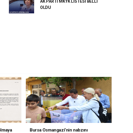
AK PARTİ MKYK LİSTESİ BELLİ
OLDU
 olmaya
Bursa Osmangazi’nin nabzını