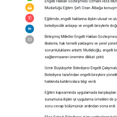
Engelli Hakları Sözleşmesi Uzmanı Rıza Mutki
Müdürlüğü Eğitim Şefi Ozan Albağa konuşmac
Eğitimde, engelli haklarına ilişkin ulusal ve u
belediyecilik anlayışı ve engelli bireylerle doğ
Birleşmiş Milletler Engelli Hakları Sözleşm
ilkelerini, hak temelli yaklaşımı ve yerel yöne
sorumluluklarını anlattı. Mutkilioğlu, engelli 
sağlanmasının önemine dikkat çekti.
İzmir Büyükşehir Belediyesi Engelli Çalışma
Belediyesi tarafından engelli bireylere yöne
hakkında katılımcılara bilgi verdi.
Eğitim kapsamında uygulamada karşılaşılan örn
sunumuna ilişkin iyi uygulama örnekleri de pa
soru-cevap bölümünün ardından sona erdi.
Efes Selçuk Belediyesi, tüm yurttaşların bele