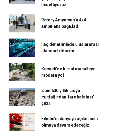
hedefliyoruz
Rotary Adıyaman’a 4x4
ambulans bağışladı
İlaç denetiminde uluslararası
standart dönemi
Kocaeli'de kırsal mahalleye
modern yol
2 bin 600 yıllık Lidya
mutfağından 'fare kafatası'
çıktı
Filistin'in dünyaya açılan sesi
olmaya devam edeceğiz