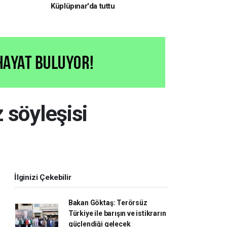
Küplüpınar'da tuttu
 söyleşisi
İlginizi Çekebilir
Bakan Göktaş: Terörsüz
Türkiye ile barışın ve istikrarın
güçlendiği gelecek