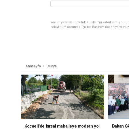
Yorum yazarak Topluluk Kuralları’nı kabul etmiş bulu
dolaylı tüm sorumluluğu tek başınıza üstleniyorsunuz
Anasayfa
Dünya
Kocaeli'de kırsal mahalleye modern yol
Bakan Gö