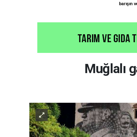
barışın v
hedefliy
Muğlalı g