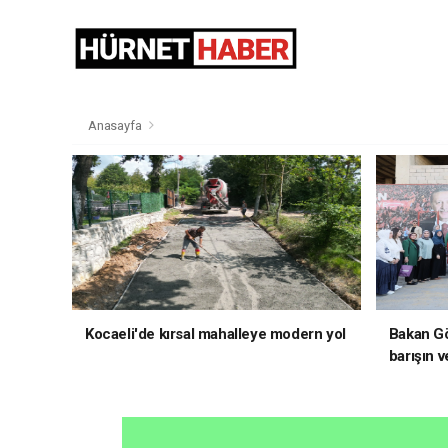
Anasayfa
Kocaeli'de kırsal mahalleye modern yol
Bakan Gö
barışın v
hedefliy