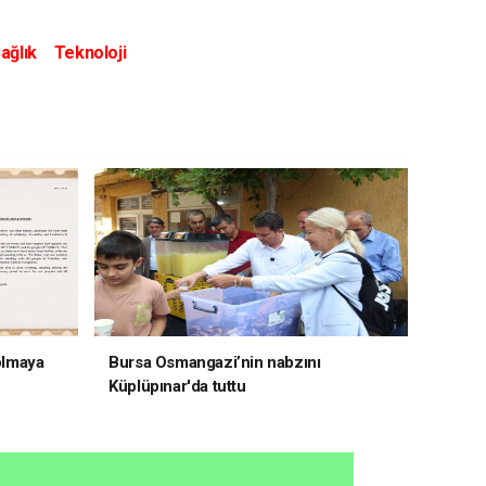
ağlık
Teknoloji
 olmaya
Bursa Osmangazi’nin nabzını
Küplüpınar'da tuttu