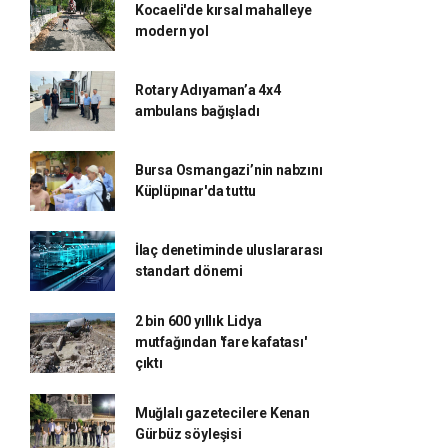
Kocaeli'de kırsal mahalleye
modern yol
Rotary Adıyaman’a 4x4
ambulans bağışladı
Bursa Osmangazi’nin nabzını
Küplüpınar'da tuttu
İlaç denetiminde uluslararası
standart dönemi
2 bin 600 yıllık Lidya
mutfağından 'fare kafatası'
çıktı
Muğlalı gazetecilere Kenan
Gürbüz söyleşisi