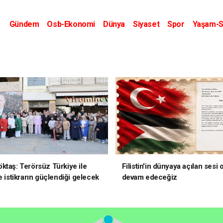
Gündem
Osb-Ekonomi
Dünya
Siyaset
Spor
Yaşam-S
Kripto Dünyası
Kültür-Sanat
Eğitim
ktaş: Terörsüz Türkiye ile
Filistin'in dünyaya açılan sesi
e istikrarın güçlendiği gelecek
devam edeceğiz
oruz