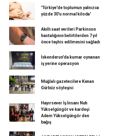
'Türkiye'de toplumun yalnızca
yüzde 30'u normal kiloda'
Akıllı saat verileri Parkinson
hastalığının belirtilerden 7 yıl
önce teşhis edilmesini sağladı
İskenderun'da kumar oynanan
iş yerine operasyon
Muğlalı gazetecilere Kenan
Gürbüz söyleşisi
Hayırsever İş İnsanı Nuh
Yükselgüngör ve kardeşi
Adem Yükselgüngör den
bağış