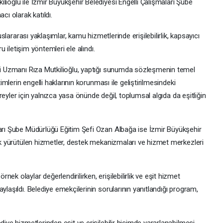
lioğlu ile İzmir Büyükşehir Belediyesi Engelli Çalışmaları Şube
ı olarak katıldı.
luslararası yaklaşımlar, kamu hizmetlerinde erişilebilirlik, kapsayıcı
ru iletişim yöntemleri ele alındı.
esi Uzmanı Rıza Mutkilioğlu, yaptığı sunumda sözleşmenin temel
timlerin engelli haklarının korunması ile geliştirilmesindeki
bireyler için yalnızca yasa önünde değil, toplumsal algıda da eşitliğin
ları Şube Müdürlüğü Eğitim Şefi Ozan Albağa ise İzmir Büyükşehir
lik yürütülen hizmetler, destek mekanizmaları ve hizmet merkezleri
ek olaylar değerlendirilirken, erişilebilirlik ve eşit hizmet
ylaşıldı. Belediye emekçilerinin sorularının yanıtlandığı program,
diye hizmetlerinden eşit ve erişilebilir biçimde yararlanabilmesi