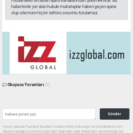
müdahalesi olmadan ajans kanallarından çekilmektedir. Bu
haberlerde yer alan hukuki muhataplar haberi geçen ajans
olup sitemizin hiç bir editörü sorumlu tutulamaz.
Okuyucu Yorumları
(0)
Gönder
Yorum yazarak Topluluk Kuralları’nı kabul etmiş bulunuyor ve hurnethaber.com
sitesine yaptığınız yorumunuzla ilgili doğrudan veya dolaylı tüm sorumluluğu tek