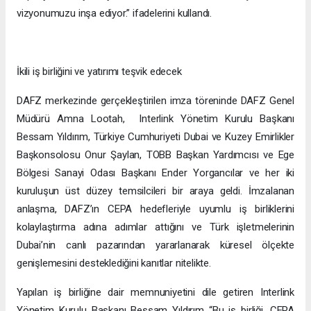
vizyonumuzu inşa ediyor.” ifadelerini kullandı.
İkili iş birliğini ve yatırımı teşvik edecek
DAFZ merkezinde gerçekleştirilen imza töreninde DAFZ Genel
Müdürü Amna Lootah, Interlink Yönetim Kurulu Başkanı
Bessam Yıldırım, Türkiye Cumhuriyeti Dubai ve Kuzey Emirlikler
Başkonsolosu Onur Şaylan, TOBB Başkan Yardımcısı ve Ege
Bölgesi Sanayi Odası Başkanı Ender Yorgancılar ve her iki
kuruluşun üst düzey temsilcileri bir araya geldi. İmzalanan
anlaşma, DAFZ’ın CEPA hedefleriyle uyumlu iş birliklerini
kolaylaştırma adına adımlar attığını ve Türk işletmelerinin
Dubai’nin canlı pazarından yararlanarak küresel ölçekte
genişlemesini desteklediğini kanıtlar nitelikte.
Yapılan iş birliğine dair memnuniyetini dile getiren Interlink
Yönetim Kurulu Başkanı Bessam Yıldırım “Bu iş birliği, CEPA