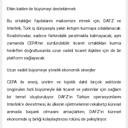
Etkin katılım ile büyümeyi desteklemek
Bu ortaklığın faydalarını maksimize etmek için, DAFZ ve
Interlink, Türk iş dünyasıyla yakın iletişim kurmaya odaklanacak.
Roadshowlar, sadece farkındalık yaratmakla kalmayacak, aynı
zamanda CEPA’nın sürdürülebilir ticaret ortaklıkları kurma
hedefleri doğrultusunda uzun vadeli ticaret ilişkileri için de bir
platform sağlayacak.
Uzun vadeli büyümeye yönelik ekonomik sinerjiler
CEPA ile enerji, üretim ve lojistik dahil birçok sektörde
öngörülen hızlı büyümeyle ikili ticaret ve yatırımlar için sağlam
bir temel oluşturuluyor. DAFZ’ın Türkiye operasyonlarını
Interlink’e devretmesi, iki ülkenin işletmelerinin rekabetçi küresel
arenada başarılı olmasını amaçlarken, DAFZ’ın küresel
ekonomide iş birliği kolaylaştırıcısı rolünü de pekiştiriyor.