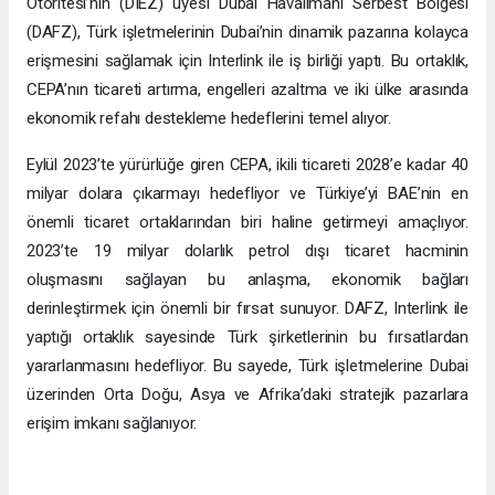
Otoritesi’nin (DIEZ) üyesi Dubai Havalimanı Serbest Bölgesi
(DAFZ), Türk işletmelerinin Dubai’nin dinamik pazarına kolayca
erişmesini sağlamak için Interlink ile iş birliği yaptı. Bu ortaklık,
CEPA’nın ticareti artırma, engelleri azaltma ve iki ülke arasında
ekonomik refahı destekleme hedeflerini temel alıyor.
Eylül 2023’te yürürlüğe giren CEPA, ikili ticareti 2028’e kadar 40
milyar dolara çıkarmayı hedefliyor ve Türkiye’yi BAE’nin en
önemli ticaret ortaklarından biri haline getirmeyi amaçlıyor.
2023’te 19 milyar dolarlık petrol dışı ticaret hacminin
oluşmasını sağlayan bu anlaşma, ekonomik bağları
derinleştirmek için önemli bir fırsat sunuyor. DAFZ, Interlink ile
yaptığı ortaklık sayesinde Türk şirketlerinin bu fırsatlardan
yararlanmasını hedefliyor. Bu sayede, Türk işletmelerine Dubai
üzerinden Orta Doğu, Asya ve Afrika’daki stratejik pazarlara
erişim imkanı sağlanıyor.