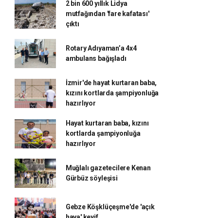
2 bin 600 yıllık Lidya
mutfağından 'fare kafatası'
çıktı
Rotary Adıyaman’a 4x4
ambulans bağışladı
İzmir'de hayat kurtaran baba,
kızını kortlarda şampiyonluğa
hazırlıyor
Hayat kurtaran baba, kızını
kortlarda şampiyonluğa
hazırlıyor
Muğlalı gazetecilere Kenan
Gürbüz söyleşisi
Gebze Köşklüçeşme'de 'açık
hava' keyif