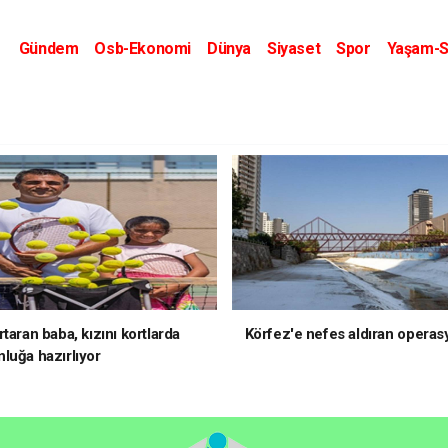
Gündem
Osb-Ekonomi
Dünya
Siyaset
Spor
Yaşam-S
Kripto Dünyası
Kültür-Sanat
Eğitim
taran baba, kızını kortlarda
Körfez'e nefes aldıran operas
luğa hazırlıyor