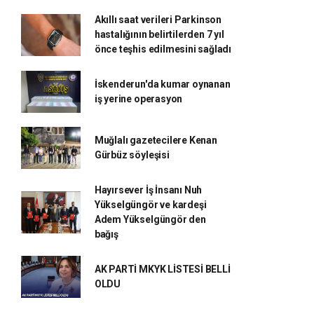
Akıllı saat verileri Parkinson
hastalığının belirtilerden 7 yıl
önce teşhis edilmesini sağladı
İskenderun'da kumar oynanan
iş yerine operasyon
Muğlalı gazetecilere Kenan
Gürbüz söyleşisi
Hayırsever İş İnsanı Nuh
Yükselgüngör ve kardeşi
Adem Yükselgüngör den
bağış
AK PARTİ MKYK LİSTESİ BELLİ
OLDU