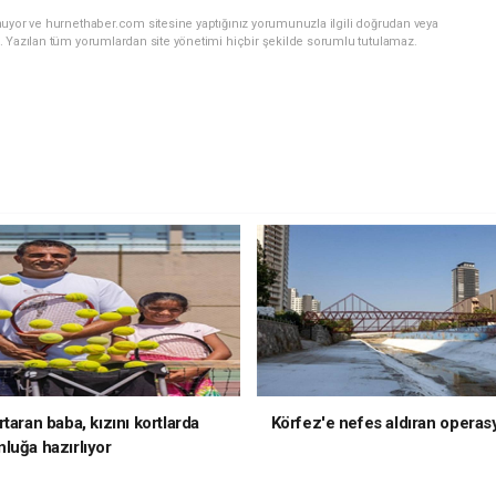
nuyor ve hurnethaber.com sitesine yaptığınız yorumunuzla ilgili doğrudan veya
. Yazılan tüm yorumlardan site yönetimi hiçbir şekilde sorumlu tutulamaz.
taran baba, kızını kortlarda
Körfez'e nefes aldıran operas
luğa hazırlıyor