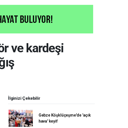
r ve kardeşi
ğış
İlginizi Çekebilir
Gebze Köşklüçeşme'de 'açık
hava' keyif