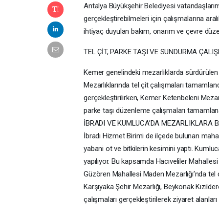
Antalya Büyükşehir Belediyesi vatandaşlarımı
gerçekleştirebilmeleri için çalışmalarına ar
ihtiyaç duyulan bakım, onarım ve çevre düze
TEL ÇİT, PARKE TAŞI VE SUNDURMA ÇALI
Kemer genelindeki mezarlıklarda sürdürüle
Mezarlıklarında tel çit çalışmaları tamaml
gerçekleştirilirken, Kemer Ketenbeleni Meza
parke taşı düzenleme çalışmaları tamamlanara
İBRADI VE KUMLUCA’DA MEZARLIKLARA 
İbradı Hizmet Birimi de ilçede bulunan maha
yabani ot ve bitkilerin kesimini yaptı. Kum
yapılıyor. Bu kapsamda Hacıveliler Mahallesi 
Güzören Mahallesi Maden Mezarlığı’nda tel çit
Karşıyaka Şehir Mezarlığı, Beykonak Kızılde
çalışmaları gerçekleştirilerek ziyaret alanları 