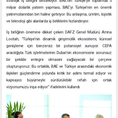
stratejik iş birliğini destekliyor. BAE’nin Türkiye’ye toplamda 5
milyar dolarlık yatırım yapması, BAE’yi Türkiye’nin en önemli
yatırımcılarından biri haline getiriyor. Bu anlaşma, üretim, lojistik
ve teknoloji gibi alanlarda iş birliklerini hızlandırıyor.
İş birliğinin önemine dikkat çeken DAFZ Genel Müdürü Amna
Lootah, “Türkiye’nin dinamik girişimcilik ekosistemi, küresel
genişleme için benzersiz bir potansiyel sunuyor. CEPA
aracılığıyla Türk işletmelerinin Dubai’nin ekonomisine sorunsuz
bir şekilde entegre olmasını sağlayacak bir çerçeve
oluşturuyoruz. Bu ortaklık, BAE ve Türkiye arasındaki ekonomik
ilişkileri güçlendirme yolunda kritik bir adımı temsil ediyor ve
kapsayıcı büyümeyle sürdürülebilir refah için ortak
vizyonumuzu inşa ediyor.” ifadelerini kullandı.