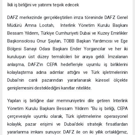
İkili iş birliğini ve yatırımı teşvik edecek
DAFZ merkezinde gerçekleştirilen imza töreninde DAFZ Genel
Müdürü Amna Lootah, Interlink Yönetim Kurulu Başkanı
Bessam Yıldırım, Türkiye Cumhuriyeti Dubai ve Kuzey Emirlikler
Başkonsolosu Onur Şaylan, TOBB Başkan Yardımcısı ve Ege
Bölgesi Sanayi Odası Başkanı Ender Yorgancılar ve her iki
kuruluşun üst düzey temsilcileri bir araya geldi. İmzalanan
anlaşma, DAFZ’ın CEPA hedefleriyle uyumlu iş birliklerini
kolaylaştırma adına adımlar attığını ve Türk işletmelerinin
Dubai’nin canlı pazarından yararlanarak küresel ölçekte
genişlemesini desteklediğini kanıtlar nitelikte.
Yapılan iş birliğine dair memnuniyetini dile getiren Interlink
Yönetim Kurulu Başkanı Bessam Yıldırım “Bu iş birliği, CEPA
çerçevesiyle uyumlu olarak, Türk işletmelerine operasyonel
kolaylık, pazar erişimi ve Dubai’deki stratejik fırsatlardan
yararlanma imkanı sunuyor. DAFZ ile on iki yıllık ortaklığımız,