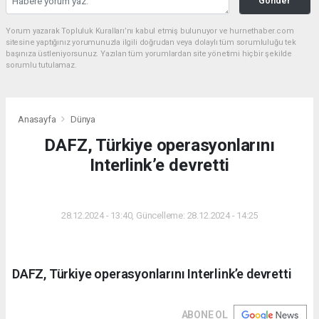
Gönder
Yorum yazarak Topluluk Kuralları’nı kabul etmiş bulunuyor ve hurnethaber.com
sitesine yaptığınız yorumunuzla ilgili doğrudan veya dolaylı tüm sorumluluğu tek
başınıza üstleniyorsunuz. Yazılan tüm yorumlardan site yönetimi hiçbir şekilde
sorumlu tutulamaz.
Anasayfa
Dünya
DAFZ, Türkiye operasyonlarını
Interlink’e devretti
DÜNYA
28.12.2024 - 13:40, Güncelleme: 28.12.2024 - 14:25
DAFZ, Türkiye operasyonlarını Interlink’e devretti
ABONE OL