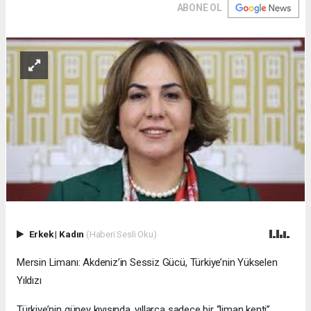
ABONE OL
Erkek
|
Kadın
(Haberi Sesli Oku)
Mersin Limanı: Akdeniz’in Sessiz Gücü, Türkiye’nin Yükselen
Yıldızı
Türkiye’nin güney kıyısında, yıllarca sadece bir “liman kenti”