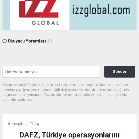
Okuyucu Yorumları
(0)
Gönder
Yorum yazarak Topluluk Kuralları’nı kabul etmiş bulunuyor ve hurnethaber.com
sitesine yaptığınız yorumunuzla ilgili doğrudan veya dolaylı tüm sorumluluğu tek
başınıza üstleniyorsunuz. Yazılan tüm yorumlardan site yönetimi hiçbir şekilde
sorumlu tutulamaz.
Anasayfa
Dünya
DAFZ, Türkiye operasyonlarını