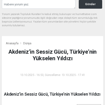
Gönder
Yorum yazarak Topluluk Kuralları’nı kabul etmiş bulunuyor ve hurnethaber.com
sitesine yaptığınız yorumunuzla ilgili doğrudan veya dolaylı tüm sorumluluğu tek
başınıza üstleniyorsunuz. Yazılan tüm yorumlardan site yönetimi hiçbir şekilde
sorumlu tutulamaz.
Anasayfa
Dünya
Akdeniz’in Sessiz Gücü, Türkiye’nin
Yükselen Yıldızı
DÜNYA
13.10.2025 - 16:53, Güncelleme: 13.10.2025 - 17:41
Akdeniz’in Sessiz Gücü, Türkiye’nin Yükselen Yıldızı