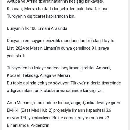
Avrupa ve Afrika ticaret hatlarının kesiştiği bir kavşak.
Kısacası, Mersin haritada bir şehirden çok daha fazlası:
Türkiye’nin dış ticaret kapılarından biri.
Dünyanın İlk 100 Limanı Arasında
Dünyanın en saygın denizcilik raporlarından biri olan Lloyd’s
List, 2024’te Mersin Limanı’nı dünya genelinde 91. sıraya
yerleştirdi.
Türkiye’den bu listeye sadece beş liman girebildi: Ambarlı,
Kocaeli, Tekirdağ, Aliağa ve Mersin.
Bu tablo aslında çok şey söylüyor: Türkiye’nin deniz ticaretinde
attığı adımların artık uluslararası sahnede karşılığı var.
Ama Mersin için bu sadece bir başlangıç. Çünkü devreye giren
EMH-II (East Med Hub 2) projesiyle limanın kapasitesi 3,6
milyon TEU’ya çıkarılıyor. Bu ne demek biliyor musunuz?
Bir anlamda, Akdeniz’in