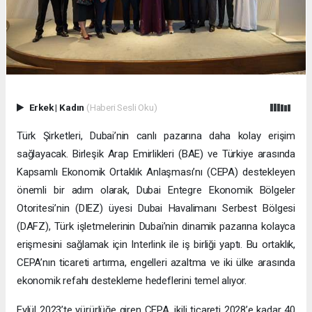
Erkek
|
Kadın
(Haberi Sesli Oku)
Türk Şirketleri, Dubai’nin canlı pazarına daha kolay erişim
sağlayacak. Birleşik Arap Emirlikleri (BAE) ve Türkiye arasında
Kapsamlı Ekonomik Ortaklık Anlaşması’nı (CEPA) destekleyen
önemli bir adım olarak, Dubai Entegre Ekonomik Bölgeler
Otoritesi’nin (DIEZ) üyesi Dubai Havalimanı Serbest Bölgesi
(DAFZ), Türk işletmelerinin Dubai’nin dinamik pazarına kolayca
erişmesini sağlamak için Interlink ile iş birliği yaptı. Bu ortaklık,
CEPA’nın ticareti artırma, engelleri azaltma ve iki ülke arasında
ekonomik refahı destekleme hedeflerini temel alıyor.
Eylül 2023’te yürürlüğe giren CEPA, ikili ticareti 2028’e kadar 40