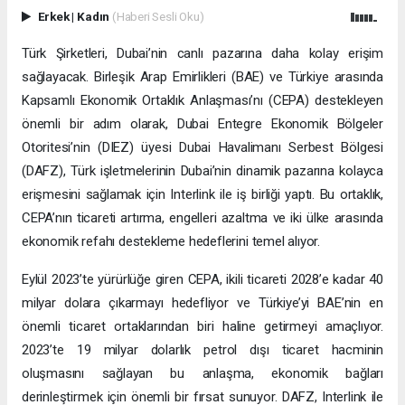
Erkek
|
Kadın
(Haberi Sesli Oku)
Türk Şirketleri, Dubai’nin canlı pazarına daha kolay erişim
sağlayacak. Birleşik Arap Emirlikleri (BAE) ve Türkiye arasında
Kapsamlı Ekonomik Ortaklık Anlaşması’nı (CEPA) destekleyen
önemli bir adım olarak, Dubai Entegre Ekonomik Bölgeler
Otoritesi’nin (DIEZ) üyesi Dubai Havalimanı Serbest Bölgesi
(DAFZ), Türk işletmelerinin Dubai’nin dinamik pazarına kolayca
erişmesini sağlamak için Interlink ile iş birliği yaptı. Bu ortaklık,
CEPA’nın ticareti artırma, engelleri azaltma ve iki ülke arasında
ekonomik refahı destekleme hedeflerini temel alıyor.
Eylül 2023’te yürürlüğe giren CEPA, ikili ticareti 2028’e kadar 40
milyar dolara çıkarmayı hedefliyor ve Türkiye’yi BAE’nin en
önemli ticaret ortaklarından biri haline getirmeyi amaçlıyor.
2023’te 19 milyar dolarlık petrol dışı ticaret hacminin
oluşmasını sağlayan bu anlaşma, ekonomik bağları
derinleştirmek için önemli bir fırsat sunuyor. DAFZ, Interlink ile