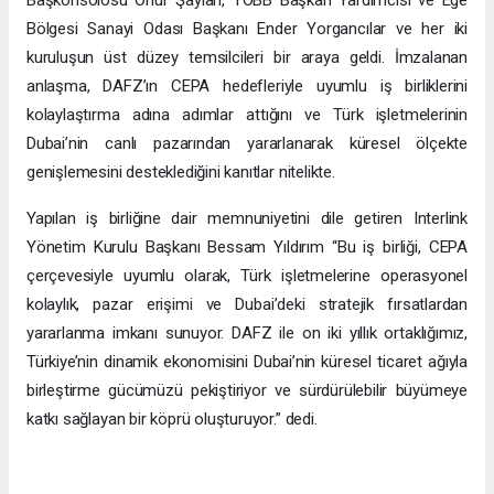
Bölgesi Sanayi Odası Başkanı Ender Yorgancılar ve her iki
kuruluşun üst düzey temsilcileri bir araya geldi. İmzalanan
anlaşma, DAFZ’ın CEPA hedefleriyle uyumlu iş birliklerini
kolaylaştırma adına adımlar attığını ve Türk işletmelerinin
Dubai’nin canlı pazarından yararlanarak küresel ölçekte
genişlemesini desteklediğini kanıtlar nitelikte.
Yapılan iş birliğine dair memnuniyetini dile getiren Interlink
Yönetim Kurulu Başkanı Bessam Yıldırım “Bu iş birliği, CEPA
çerçevesiyle uyumlu olarak, Türk işletmelerine operasyonel
kolaylık, pazar erişimi ve Dubai’deki stratejik fırsatlardan
yararlanma imkanı sunuyor. DAFZ ile on iki yıllık ortaklığımız,
Türkiye’nin dinamik ekonomisini Dubai’nin küresel ticaret ağıyla
birleştirme gücümüzü pekiştiriyor ve sürdürülebilir büyümeye
katkı sağlayan bir köprü oluşturuyor.” dedi.