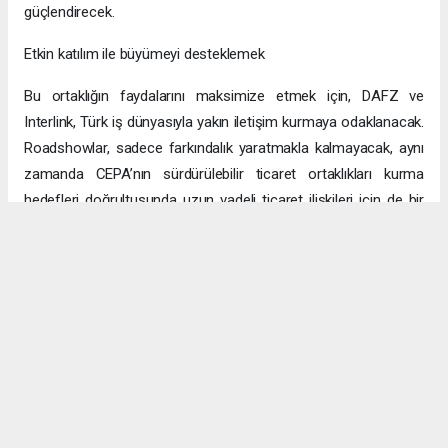
güçlendirecek.
Etkin katılım ile büyümeyi desteklemek
Bu ortaklığın faydalarını maksimize etmek için, DAFZ ve
Interlink, Türk iş dünyasıyla yakın iletişim kurmaya odaklanacak.
Roadshowlar, sadece farkındalık yaratmakla kalmayacak, aynı
zamanda CEPA’nın sürdürülebilir ticaret ortaklıkları kurma
hedefleri doğrultusunda uzun vadeli ticaret ilişkileri için de bir
platform sağlayacak.
Uzun vadeli büyümeye yönelik ekonomik sinerjiler
CEPA ile enerji, üretim ve lojistik dahil birçok sektörde
öngörülen hızlı büyümeyle ikili ticaret ve yatırımlar için sağlam
bir temel oluşturuluyor. DAFZ’ın Türkiye operasyonlarını
Interlink’e devretmesi, iki ülkenin işletmelerinin rekabetçi küresel
arenada başarılı olmasını amaçlarken, DAFZ’ın küresel
ekonomide iş birliği kolaylaştırıcısı rolünü de pekiştiriyor.