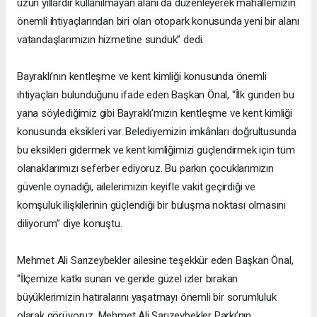
uzun yıllardır kullanılmayan alanı da düzenleyerek mahallemizin
önemli ihtiyaçlarından biri olan otopark konusunda yeni bir alanı
vatandaşlarımızın hizmetine sunduk” dedi.
Bayraklı’nın kentleşme ve kent kimliği konusunda önemli
ihtiyaçları bulunduğunu ifade eden Başkan Önal, “İlk günden bu
yana söylediğimiz gibi Bayraklı’mızın kentleşme ve kent kimliği
konusunda eksikleri var. Belediyemizin imkânları doğrultusunda
bu eksikleri gidermek ve kent kimliğimizi güçlendirmek için tüm
olanaklarımızı seferber ediyoruz. Bu parkın çocuklarımızın
güvenle oynadığı, ailelerimizin keyifle vakit geçirdiği ve
komşuluk ilişkilerinin güçlendiği bir buluşma noktası olmasını
diliyorum” diye konuştu.
Mehmet Ali Sarızeybekler ailesine teşekkür eden Başkan Önal,
“İlçemize katkı sunan ve geride güzel izler bırakan
büyüklerimizin hatıralarını yaşatmayı önemli bir sorumluluk
olarak görüyoruz. Mehmet Ali Sarızeybekler Parkı’nın