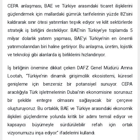
CEPA anlaşması, BAE ve Türkiye arasındaki ticaret ilişkilerini
güçlendirmek için mallardaki gümrük tarifelerinin yüzde 82’sini
kaldırarak sınır ötesi yatırımları teşvik ediyor ve kilit sektörlerde
stratejik iş birliğini destekliyor. BAE’nin Türkiye’ye toplamda 5
milyar dolarlık yatırım yapması, BAE’yi Türkiye’nin en önemli
yatırımcılarından biri haline getiriyor. Bu anlaşma, üretim, lojistik
ve teknoloji gibi alanlarda iş birliklerini hızlandırıyor.
İş birliğinin önemine dikkat çeken DAFZ Genel Müdürü Amna
Lootah, “Türkiye’nin dinamik girişimcilik ekosistemi, küresel
genişleme için benzersiz bir potansiyel sunuyor. CEPA
aracılığıyla Türk işletmelerinin Dubai’nin ekonomisine sorunsuz
bir şekilde entegre olmasını sağlayacak bir çerçeve
oluşturuyoruz. Bu ortaklık, BAE ve Türkiye arasındaki ekonomik
ilişkileri güçlendirme yolunda kritik bir adımı temsil ediyor ve
kapsayıcı büyümeyle sürdürülebilir refah için ortak
vizyonumuzu inşa ediyor.” ifadelerini kullandı.