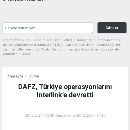
Gönder
Yorum yazarak Topluluk Kuralları’nı kabul etmiş bulunuyor ve hurnethaber.com
sitesine yaptığınız yorumunuzla ilgili doğrudan veya dolaylı tüm sorumluluğu tek
başınıza üstleniyorsunuz. Yazılan tüm yorumlardan site yönetimi hiçbir şekilde
sorumlu tutulamaz.
Anasayfa
Dünya
DAFZ, Türkiye operasyonlarını
Interlink’e devretti
DÜNYA
28.12.2024 - 13:40, Güncelleme: 28.12.2024 - 14:25