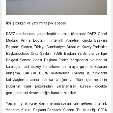
İkili iş birliğini ve yatırımı teşvik edecek
DAFZ merkezinde gerçekleştirilen imza töreninde DAFZ Genel
Müdürü Amna Lootah, Interlink Yönetim Kurulu Başkanı
Bessam Yıldırım, Türkiye Cumhuriyeti Dubai ve Kuzey Emirlikler
Başkonsolosu Onur Şaylan, TOBB Başkan Yardımcısı ve Ege
Bölgesi Sanayi Odası Başkanı Ender Yorgancılar ve her iki
kuruluşun üst düzey temsilcileri bir araya geldi. İmzalanan
anlaşma, DAFZ’ın CEPA hedefleriyle uyumlu iş birliklerini
kolaylaştırma adına adımlar attığını ve Türk işletmelerinin
Dubai’nin canlı pazarından yararlanarak küresel ölçekte
genişlemesini desteklediğini kanıtlar nitelikte.
Yapılan iş birliğine dair memnuniyetini dile getiren Interlink
Yönetim Kurulu Başkanı Bessam Yıldırım “Bu iş birliği, CEPA