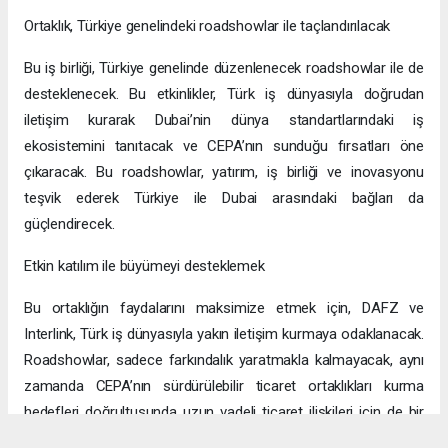
Ortaklık, Türkiye genelindeki roadshowlar ile taçlandırılacak
Bu iş birliği, Türkiye genelinde düzenlenecek roadshowlar ile de
desteklenecek. Bu etkinlikler, Türk iş dünyasıyla doğrudan
iletişim kurarak Dubai’nin dünya standartlarındaki iş
ekosistemini tanıtacak ve CEPA’nın sunduğu fırsatları öne
çıkaracak. Bu roadshowlar, yatırım, iş birliği ve inovasyonu
teşvik ederek Türkiye ile Dubai arasındaki bağları da
güçlendirecek.
Etkin katılım ile büyümeyi desteklemek
Bu ortaklığın faydalarını maksimize etmek için, DAFZ ve
Interlink, Türk iş dünyasıyla yakın iletişim kurmaya odaklanacak.
Roadshowlar, sadece farkındalık yaratmakla kalmayacak, aynı
zamanda CEPA’nın sürdürülebilir ticaret ortaklıkları kurma
hedefleri doğrultusunda uzun vadeli ticaret ilişkileri için de bir
platform sağlayacak.