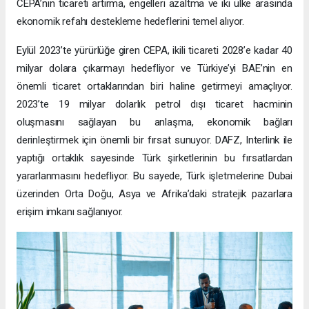
CEPA’nın ticareti artırma, engelleri azaltma ve iki ülke arasında
ekonomik refahı destekleme hedeflerini temel alıyor.
Eylül 2023’te yürürlüğe giren CEPA, ikili ticareti 2028’e kadar 40
milyar dolara çıkarmayı hedefliyor ve Türkiye’yi BAE’nin en
önemli ticaret ortaklarından biri haline getirmeyi amaçlıyor.
2023’te 19 milyar dolarlık petrol dışı ticaret hacminin
oluşmasını sağlayan bu anlaşma, ekonomik bağları
derinleştirmek için önemli bir fırsat sunuyor. DAFZ, Interlink ile
yaptığı ortaklık sayesinde Türk şirketlerinin bu fırsatlardan
yararlanmasını hedefliyor. Bu sayede, Türk işletmelerine Dubai
üzerinden Orta Doğu, Asya ve Afrika’daki stratejik pazarlara
erişim imkanı sağlanıyor.